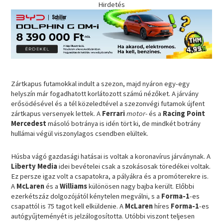
Hirdetés
Zártkapus futamokkal indult a szezon, majd nyáron egy-egy
helyszín már fogadhatott korlátozott számú nézőket. A járvány
erősödésével és a tél közeledtével a szezonvégi futamok újfent
zártkapus versenyek lettek. A
Ferrari
motor-
és a
Racing Point
Mercedest
másoló botránya is idén tört ki, de mindkét botrány
hullámai végül viszonylagos csendben elültek.
Húsba vágó gazdasági hatásai is voltak a koronavírus járványnak. A
Liberty Media
idei bevételei csak a szokásosak töredékei voltak.
Ez persze igaz volt a csapatokra, a pályákra és a promóterekre is.
A
McLaren
és a
Williams
különösen nagy bajba került. Előbbi
ezerkétszáz dolgozójától kénytelen megválni, s a
Forma-1
-es
csapattól is 75 tagot kell elküldenie. A
McLaren
híres
Forma-1
-es
autógyűjteményét is jelzálogosította. Utóbbi viszont teljesen