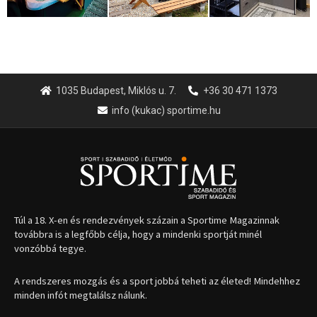
1035 Budapest, Miklós u. 7.
+36 30 471 1373
info (kukac) sportime.hu
Túl a 18. X-en és rendezvények százain a Sportime Magazinnak
továbbra is a legfőbb célja, hogy a mindenki sportját minél
vonzóbbá tegye.
A rendszeres mozgás és a sport jobbá teheti az életed! Mindehhez
minden infót megtalálsz nálunk.