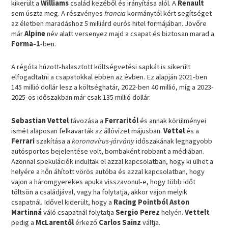
kikerült a
Williams
család kezéből és irányítása alól. A
Renault
sem úszta meg. A részvényes
francia
kormánytól kért segítséget
az életben maradáshoz 5 milliárd eurós hitel formájában. Jövőre
már
Alpine
név alatt versenyez majd a csapat és biztosan marad a
Forma-1
-ben.
A régóta húzott-halasztott költségvetési sapkát is sikerült
elfogadtatni a csapatokkal ebben az évben. Ez alapján 2021-ben
145 millió dollár lesz a költséghatár, 2022-ben 40 millió, míg a 2023-
2025-ös időszakban már csak 135 millió dollár.
Sebastian Vettel
távozása a
Ferraritól
és annak körülményei
ismét alaposan felkavarták az állóvizet májusban.
Vettel
és a
Ferrari
szakítása a
koronavírus-járvány
időszakának legnagyobb
autósportos bejelentése volt, bombaként robbant a médiában.
Azonnal spekulációk indultak el azzal kapcsolatban, hogy ki ülhet a
helyére a hőn áhított vörös autóba és azzal kapcsolatban, hogy
vajon a háromgyerekes apuka visszavonul-e, hogy több időt
töltsön a családjával, vagy ha folytatja, akkor vajon melyik
csapatnál. Idővel kiderült, hogy a
Racing Pointból Aston
Martinná
váló csapatnál folytatja
Sergio Perez
helyén.
Vettelt
pedig a
McLarentől
érkező
Carlos Sainz
váltja.