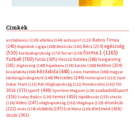
Címkék
Babos Tímea
asztalitenisz
(130)
atlétika
(144)
autosport
(123)
egészség
(240)
Bécs
(214)
Bajnokok Ligája
(168)
Birkózás
(143)
forma 1
(1165)
(530)
Európabajnokság
(173)
ferrari
(139)
Futball
(760)
futás
(305)
Hosszú Katinka
(186)
hungaroring
(181)
kickbox
(204)
Jégkorong
(148)
kajakkenu
(138)
karate
(168)
kézilabda
(448)
kosárlabda
(166)
Lewis Hamilton
(168)
magyar
Mercedes
(244)
labdarúgóválogatott
(148)
motorsport
(153)
Opel
rio
Dakar Team
(132)
Rali Világbajnokság
(122)
Rendezvény
(142)
sport
(438)
2016
(373)
szabadidősport
Sportime Magazin
(128)
(316)
tenisz
(416)
Szalay Balázs
(126)
táplálkozás
(155)
utazás
Video
(247)
vitorlázás
(126)
világbajnokság
(162)
Világkupa
(129)
életmód
(416)
(222)
vívás
(174)
vízilabda
(197)
Érdi Mária
(130)
úszás
(361)