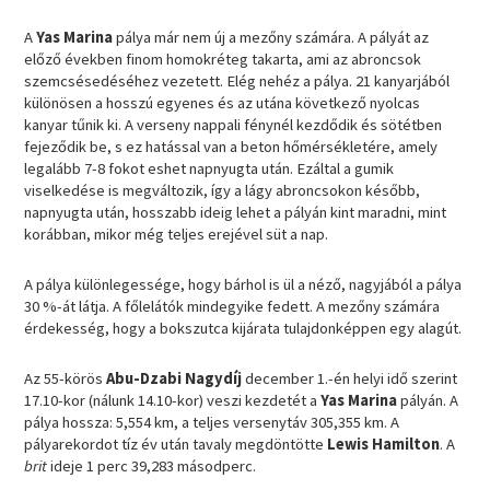
A
Yas Marina
pálya már nem új a mezőny számára. A pályát az
előző években finom homokréteg takarta, ami az abroncsok
szemcsésedéséhez vezetett. Elég nehéz a pálya. 21 kanyarjából
különösen a hosszú egyenes és az utána következő nyolcas
kanyar tűnik ki. A verseny nappali fénynél kezdődik és sötétben
fejeződik be, s ez hatással van a beton hőmérsékletére, amely
legalább 7-8 fokot eshet napnyugta után. Ezáltal a gumik
viselkedése is megváltozik, így a lágy abroncsokon később,
napnyugta után, hosszabb ideig lehet a pályán kint maradni, mint
korábban, mikor még teljes erejével süt a nap.
A pálya különlegessége, hogy bárhol is ül a néző, nagyjából a pálya
30 %-át látja. A főlelátók mindegyike fedett. A mezőny számára
érdekesség, hogy a bokszutca kijárata tulajdonképpen egy alagút.
Az 55-körös
Abu-Dzabi Nagydíj
december 1.-én helyi idő szerint
17.10-kor (nálunk 14.10-kor) veszi kezdetét a
Yas Marina
pályán. A
pálya hossza: 5,554 km, a teljes versenytáv 305,355 km. A
pályarekordot tíz év után tavaly megdöntötte
Lewis Hamilton
. A
brit
ideje 1 perc 39,283 másodperc.