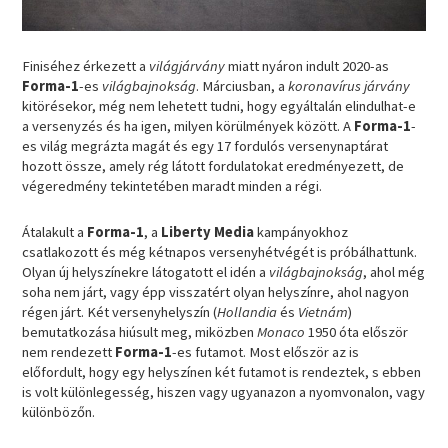
Finiséhez érkezett a
világjárvány
miatt nyáron indult 2020-as
Forma-1
-es
világbajnokság
. Márciusban, a
koronavírus járvány
kitörésekor, még nem lehetett tudni, hogy egyáltalán elindulhat-e
a versenyzés és ha igen, milyen körülmények között. A
Forma-1
-
es világ megrázta magát és egy 17 fordulós versenynaptárat
hozott össze, amely rég látott fordulatokat eredményezett, de
végeredmény tekintetében maradt minden a régi.
Átalakult a
Forma-1
, a
Liberty Media
kampányokhoz
csatlakozott és még kétnapos versenyhétvégét is próbálhattunk.
Olyan új helyszínekre látogatott el idén a
világbajnokság
, ahol még
soha nem járt, vagy épp visszatért olyan helyszínre, ahol nagyon
régen járt. Két versenyhelyszín (
Hollandia
és
Vietnám
)
bemutatkozása hiúsult meg, miközben
Monaco
1950 óta először
nem rendezett
Forma-1
-es futamot. Most először az is
előfordult, hogy egy helyszínen két futamot is rendeztek, s ebben
is volt különlegesség, hiszen vagy ugyanazon a nyomvonalon, vagy
különbözőn.