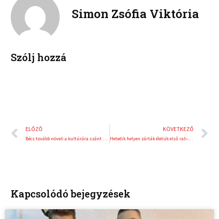
e
e
Simon Zsófia Viktória
k
d
r
i
e
n
s
t
Szólj hozzá
Előző
K
ELŐZŐ
KÖVETKEZŐ
Bécs tovább növeli a kultúrára szánt összeget
Hetedik helyen zárták életük első rali-Eb szezonját Vogelék
Kapcsolódó bejegyzések