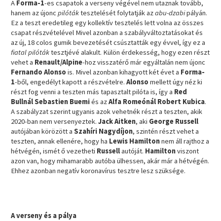
A
Forma-1
-es csapatok a verseny végével nem utaznak tovább,
hanem az újonc
pilóták
tesztelését folytatják az
abu-dzabi
pályán.
Ez a teszt eredetileg egy kollektív tesztelés lett volna az összes
csapat részvételével Mivel azonban a szabályváltoztatásokat és
az új, 18 colos gumik bevezetését csúsztatták egy évvel, így ez a
fiatal pilóták
tesztjévé alakult. Külön érdekesség, hogy ezen részt
vehet a
Renault/Alpine
-hoz visszatérő már egyáltalán nem újonc
Fernando Alonso
is. Mivel azonban kihagyott két évet a
Forma-
1
-ből, engedélyt kapott a részvételre.
Alonso
mellett úgy néz ki
részt fog venni a teszten más tapasztalt pilóta is, így a
Red
Bullnál Sebastien Buemi
és az
Alfa Romeónál Robert Kubica
.
A szabályzat szerint ugyanis azok vehetnék részt a teszten, akik
2020-ban nem versenyeztek.
Jack Aitken
, aki
George Russell
autójában körözött a
Szahíri Nagydíjon
, szintén részt vehet a
teszten, annak ellenére, hogy ha
Lewis Hamilton
nem áll rajthoz a
hétvégén, ismét ő vezetheti
Russell
autóját.
Hamilton
viszont
azon van, hogy mihamarabb autóba ülhessen, akár már a hétvégén.
Ehhez azonban negatív koronavírus tesztre lesz szüksége.
A verseny és a pálya