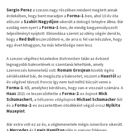
Sergio Perez
a szezon nagy részében mindent megtett annak
érdekében, hogy bent maradjon a
Forma-1
-ben, ahol 10 év óta
először a
Szahíri Nagydíjon
sikerült a dobogó tetejére állnia. Bár
ezidáig nem nyert a
Forma-1
-ben, de mindig kiegyensúlyozott
teljesítményt nyújtott. Elmondása szerint az idény végén derül ki,
hogy a
Red Bull
leszerződteti-e, de arra is fel van készülve, hogy
egy évet kihagyjon, ha más lehetősége nem lesz.
A szezon végéhez közeledve
Bahreinben
talán az évtized
legnagyobb balesetének is szemtanúi lehettünk, amely
szerencsés kimenetelű volt.
Romain Grosjean
kisebb égési
sérülésekkel bár, de megúszta a balesetet, viszont a
Haastól
az
év végével távozó
francia
így nem tud méltó búcsút venni a
Forma-1
-től, amelyhez kérdéses, hogy van-e visszaút számára. A
Haas
2021-re leszerződtette a
Forma-2
-es
bajnok
Mick
Schumachert
, a
hétszeres világbajnok
Michael Schumacher
fiát
és a
Forma-2
-es összetettben ötödikként végző
orosz
Nyikita
Mazepint
.
Bár extra volt ez az év, a végkimenetele mégis ismerősre sikerült.
A
Mercedes
és
Lewis Hamilton
idén is nagyon fölényes