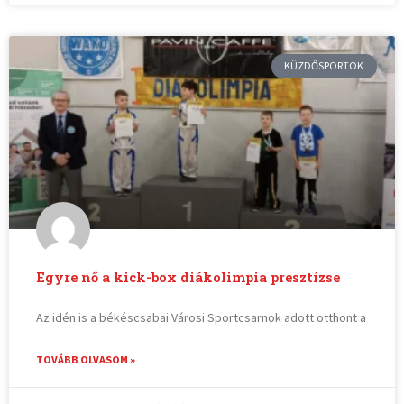
KÜZDŐSPORTOK
Egyre nő a kick-box diákolimpia presztízse
Az idén is a békéscsabai Városi Sportcsarnok adott otthont a
TOVÁBB OLVASOM »