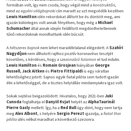
formában volt, így nem csoda, hogy végül mind a
konstruktőri
,
mind az
egyéni világbajnoki
cím maradt az azt megvédők kezében.
Lewis Hamilton
idén rekordokat állított be és döntött meg, ami
igazán különleges volt annak fényében, hogy még a
Michael
Schumacher
által annak idején felállított megdönthetetlennek
tűnő rekordoknak mondhattunk idén búcsút.
A
hétszeres bajnok
nem lehet maradéktalanul elégedett. A
Szahíri
Nagydíjon
nem állhatott rajthoz pozitív koronavírus tesztjét
követően, s kérdéses, hogy a
szezonzáró futamon
el tud indulni.
Lewis Hamilton
és
Romain Grosjean
hiányában
George
Russell
,
Jack Aitken
és
Pietro Fittipaldi
is egy váratlan
lehetőséghez jutott. Sajnos egyik fiatal pilóta sem tudott igazán
élni a lehetőséggel, de a tisztes helytállás mindannyiukra igaz volt.
Sokak sejtése beigazolódott. Hivatalos, hogy 2021-ben
Juki
Cunoda
foglalhatja el
Danyiil Kvjat
helyét az
AlphaTaurinál
Pierre Gasly
mellett. Így, ha a
Red Bull
úgy dönt, hogy nem tartja
meg
Alex Albont
, s helyére
Sergio Perezt
igazolja, a
fiatal thai
pilóta
ülés nélkül maradhat a következő szezonra.