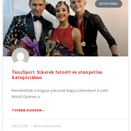
SPORTHÍREK
TáncSport: Sikerek felnőtt és utánpótlás
kategóriában
Remekeltek a magyar párosok Nagyszebenben! A Latin
World Openen a
TOVÁBB OLVASOM »
2021.11.09.
Nincs hozzászólás