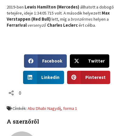
2019-ben
Lewis Hamilton (Mercedes)
állhatott a dobogó
tetejére, ideje 1:34:05.715 volt. A második helyezett
Max
Verstappen (Red Bull)
lett, míg a
bronzérmes
helyen a
Ferrarival
versenyző
Charles Leclerc
ért célba.
S
S
Facebook
Twitter
h
h
a
a
S
S
r
r
Linkedin
Pinterest
h
h
e
e
a
a
o
o
r
r
0
n
n
e
e
f
t
o
o
a
w
Címkék:
Abu Dhabi Nagydíj
,
forma 1
n
n
c
i
l
p
e
t
A szerzőről
i
i
b
t
n
n
o
e
k
t
o
r