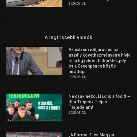
2026.08.04.
A legfrissebb videók
Az extrém időjárás és az
aszály következményeire hívja
fel a figyelmet Litkai Gergely
és a Greenpeace közös
híradója
2025.08.14.
Ne csak nézd, lásd is a focit! –
itt a Tippmix Teljes
Terjedelem!
2025.08.05.
„A Forma-1-es Magyar