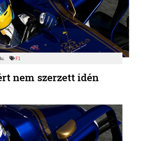
du.
F1
rt nem szerzett idén