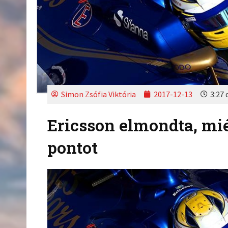
Simon Zsófia Viktória
2017-12-13
3:27 
Ericsson elmondta, mié
pontot