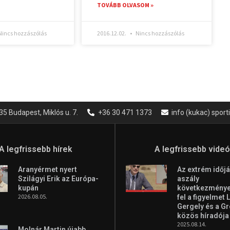
TOVÁBB OLVASOM »
incs hozzászólás
2016.12.02.
Nincs hozzászólás
35 Budapest, Miklós u. 7.
+36 30 471 1373
info (kukac) spor
A legfrissebb hírek
A legfrissebb vide
Aranyérmet nyert
Az extrém időjá
Szilágyi Erik az Európa-
aszály
kupán
következményei
2026.08.05.
fel a figyelmet 
Gergely és a G
közös híradója
2025.08.14.
Molnár Martin újabb