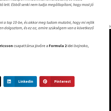
jtó lett. Ebből senki nem tudja megállapítani, hogy most jó
i a top 10-be, és akkor meg tudom mutatni, hogy mi rejlik
en dolgoztam, és ez az, amire szükségem van a következő
ricsson
csapattársa jövőre a
Formula 2
idei
bajnoka
,
S
S
Linkedin
Pinterest
h
h
a
a
r
r
e
e
o
o