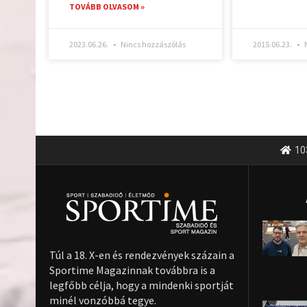
TOVÁBB OLVASOM »
2023.06.26.
Nincs hozzászólás
2015.06.23.
N
10
Túl a 18. X-en és rendezvények százain a
Sportime Magazinnak továbbra is a
legfőbb célja, hogy a mindenki sportját
minél vonzóbbá tegye.