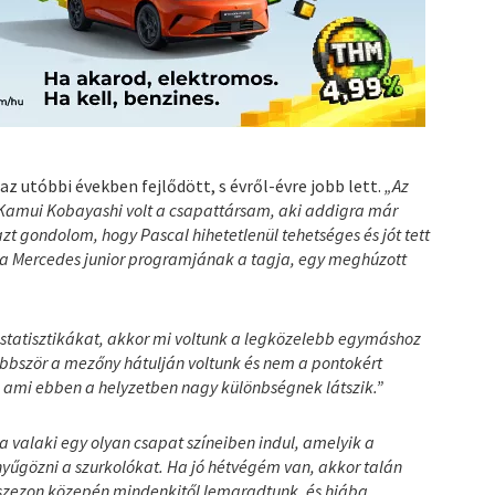
z utóbbi években fejlődött, s évről-évre jobb lett.
„Az
Kamui Kobayashi volt a csapattársam, aki addigra már
zt gondolom, hogy Pascal hihetetlenül tehetséges és jót tett
y a Mercedes junior programjának a tagja, egy meghúzott
statisztikákat, akkor mi voltunk a legközelebb egymáshoz
bbször a mezőny hátulján voltunk és nem a pontokért
, ami ebben a helyzetben nagy különbségnek látszik.”
 valaki egy olyan csapat színeiben indul, amelyik a
yűgözni a szurkolókat. Ha jó hétvégém van, akkor talán
 szezon közepén mindenkitől lemaradtunk, és hiába