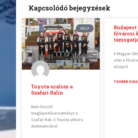
Kapcsolódó bejegyzések
Budapest 
RALLY
fővárosi 
támogatja
A Magyar Oli
után a főváro
elsöprő
TOVÁBB OLVA
Toyota-uralom a
Szafari Ralin
Nem hozott
meglepetéseredményt a
Szafari Rali. A Toyota akkora
dominanciával