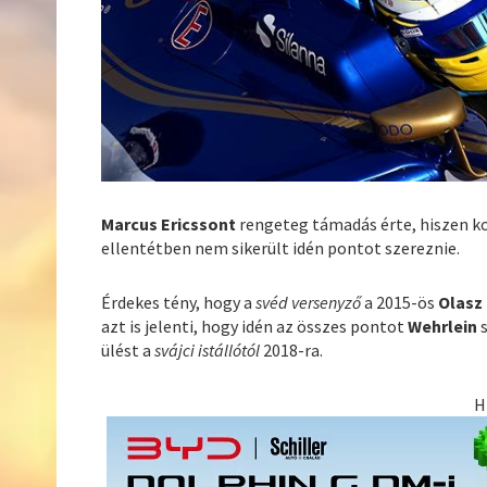
Marcus Ericssont
rengeteg támadás érte, hiszen k
ellentétben nem sikerült idén pontot szereznie.
Érdekes tény, hogy a
svéd versenyző
a 2015-ös
Olasz
azt is jelenti, hogy idén az összes pontot
Wehrlein
s
ülést a
svájci istállótól
2018-ra.
H