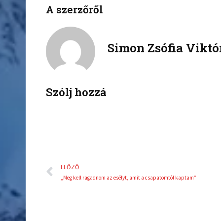
n
n
A szerzőről
f
t
a
w
c
i
Simon Zsófia Viktó
e
t
b
t
o
e
o
r
k
Szólj hozzá
Előző
ELŐZŐ
„Meg kell ragadnom az esélyt, amit a csapatomtól kaptam”