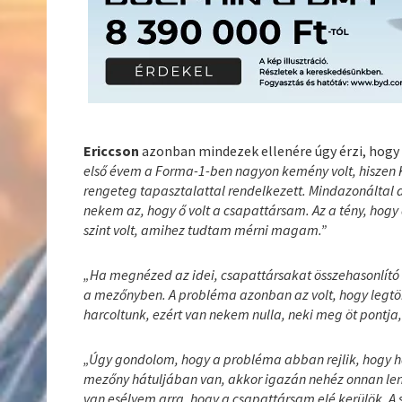
Ericcson
azonban mindezek ellenére úgy érzi, hogy a
első évem a Forma-1-ben nagyon kemény volt, hiszen 
rengeteg tapasztalattal rendelkezett. Mindazonáltal a
nekem az, hogy ő volt a csapattársam. Az a tény, hog
szint volt, amihez tudtam mérni magam.”
„Ha megnézed az idei, csapattársakat összehasonlító 
a mezőnyben. A probléma azonban az volt, hogy legtö
harcoltunk, ezért van nekem nulla, neki meg öt pontja
„Úgy gondolom, hogy a probléma abban rejlik, hogy ha
mezőny hátuljában van, akkor igazán nehéz onnan len
van esélyem arra, hogy a csapattársam elé kerülök. A