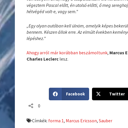
végeztem Pascal előtt, én utolsó előtti, ő meg seregha
hétvégéd volt-e, vagy sem.”
„Egy olyan autóban kell ülnöm, amelyik képes bekerüln
bennem. Készen állok erre. Az elmúlt években kemény
lépéshez.”
Ahogy arról már korábban beszámoltunk
,
Marcus E
Charles Leclerc
lesz.
S
S
Facebook
Twitter
h
h
a
a
0
r
r
e
e
Címkék:
forma 1
,
Marcus Ericsson
,
Sauber
o
o