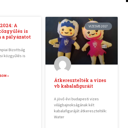
2024: A
VIZESVB 2017
közgyűlés is
 a pályázatot
mpiai Bizottság
si közgyűlés is
SOM »
Átkeresztelték a vizes
vb kabalafiguráit
A jövő évi budapesti vizes
világbajnokságának két
kabalafiguráját átkeresztelték:
Water