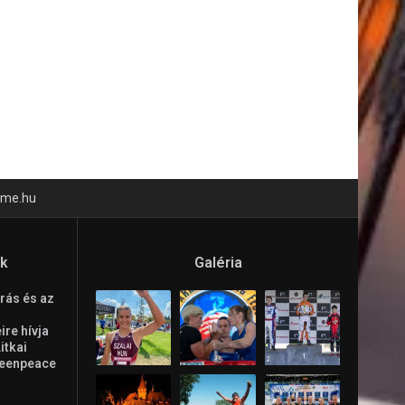
time.hu
ók
Galéria
rás és az
re hívja
Litkai
reenpeace