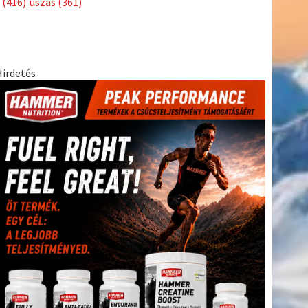
(416)
úszás
(361)
Hirdetés