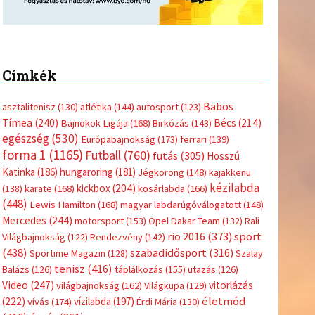
Címkék
Babos
asztalitenisz
(130)
atlétika
(144)
autosport
(123)
Tímea
(240)
Bécs
(214)
Bajnokok Ligája
(168)
Birkózás
(143)
egészség
(530)
Európabajnokság
(173)
ferrari
(139)
forma 1
(1165)
Futball
(760)
futás
(305)
Hosszú
Katinka
(186)
hungaroring
(181)
Jégkorong
(148)
kajakkenu
kézilabda
kickbox
(204)
(138)
karate
(168)
kosárlabda
(166)
(448)
Lewis Hamilton
(168)
magyar labdarúgóválogatott
(148)
Mercedes
(244)
motorsport
(153)
Opel Dakar Team
(132)
Rali
sport
rio 2016
(373)
Világbajnokság
(122)
Rendezvény
(142)
(438)
szabadidősport
(316)
Sportime Magazin
(128)
Szalay
tenisz
(416)
Balázs
(126)
táplálkozás
(155)
utazás
(126)
Video
(247)
vitorlázás
világbajnokság
(162)
Világkupa
(129)
életmód
(222)
vívás
(174)
vízilabda
(197)
Érdi Mária
(130)