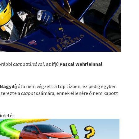
orábbi
csapattársával
, az ifjú
Pascal Wehrleinnal
 Nagydíj
óta nem végzett a top tízben, ez pedig egyben
zerezte a
csapat
számára, ennek ellenére ő nem kapott
irdetés