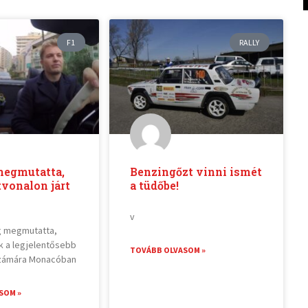
F1
RALLY
megmutatta,
Benzingőzt vinni ismét
vonalon járt
a tüdőbe!
v
g megmutatta,
k a legjelentősebb
TOVÁBB OLVASOM »
számára Monacóban
SOM »