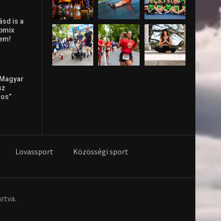
ásd is a
ppmix
lem!
 Magyar
sz
tos”
Lovassport
Közösségi sport
rtva.