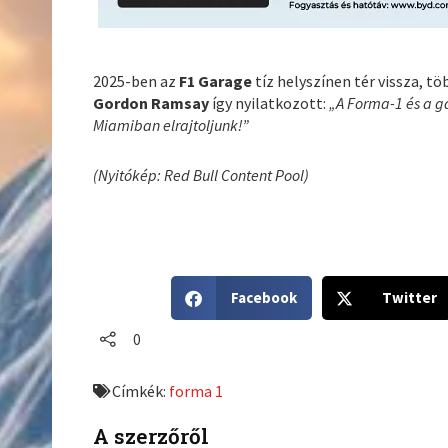
2025-ben az
F1 Garage
tíz helyszínen tér vissza, t
Gordon Ramsay
így nyilatkozott:
„A Forma-1 és a g
Miamiban elrajtoljunk!”
(Nyitókép: Red Bull Content Pool)
S
S
Facebook
Twitter
h
h
a
a
0
r
r
e
e
Címkék:
forma 1
o
o
n
n
A szerzőről
f
t