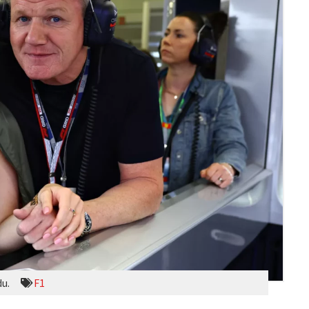
du.
F1