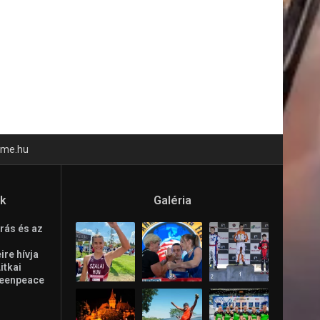
time.hu
ók
Galéria
rás és az
re hívja
Litkai
reenpeace