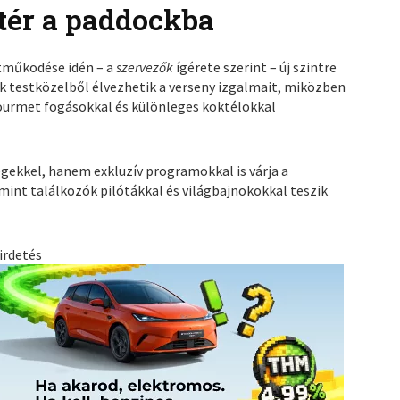
tér a paddockba
működése idén – a
szervezők
ígérete szerint – új szintre
k testközelből élvezhetik a verseny izgalmait, miközben
ourmet fogásokkal és különleges koktélokkal
ekkel, hanem exkluzív programokkal is várja a
mint találkozók pilótákkal és világbajnokokkal teszik
irdetés