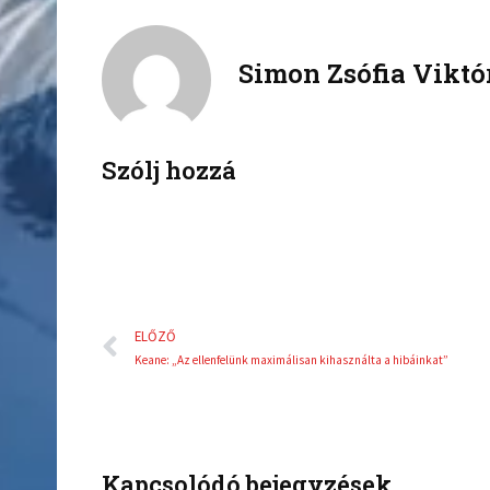
a
w
c
i
Simon Zsófia Viktó
e
t
b
t
o
e
o
r
k
Szólj hozzá
Előző
ELŐZŐ
Keane: „Az ellenfelünk maximálisan kihasználta a hibáinkat”
Kapcsolódó bejegyzések