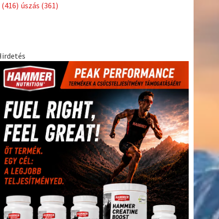
(416)
úszás
(361)
Hirdetés