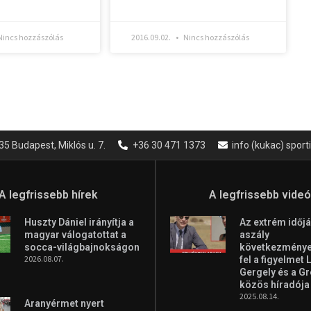
incs hozzászólás
2016.09.02.
Nincs hozzászólás
35 Budapest, Miklós u. 7.
+36 30 471 1373
info (kukac) spor
A legfrissebb hírek
A legfrissebb vide
Huszty Dániel irányítja a
Az extrém időjá
magyar válogatottat a
aszály
socca-világbajnokságon
következményei
2026.08.07.
fel a figyelmet 
Gergely és a G
közös híradója
2025.08.14.
Aranyérmet nyert