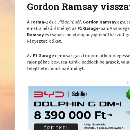
Gordon Ramsay vissza
A
Forma-1
és a
világhírű séf
,
Gordon Ramsay
együtt
emeli a nézői élményt az
F1 Garage
-ban. A vendége
Ramsay
és csapata helyi alapanyagokból készült g
kényeztetik őket.
Az
F1 Garage
nemcsak gasztronómiai különlegesség
rajongókat: boxutca-túrák, paddock-bejárások, vala
felejthetetlenné az élményt.
H