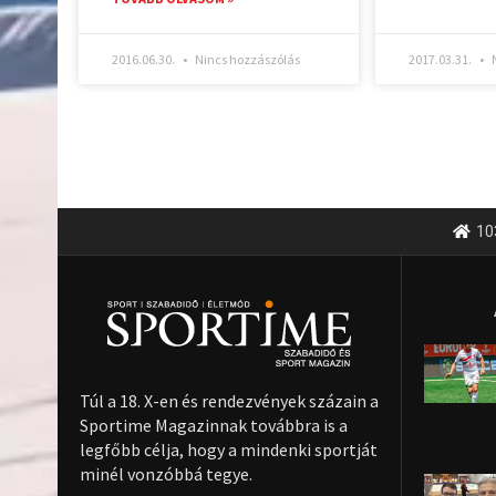
2016.06.30.
Nincs hozzászólás
2017.03.31.
N
10
Túl a 18. X-en és rendezvények százain a
Sportime Magazinnak továbbra is a
legfőbb célja, hogy a mindenki sportját
minél vonzóbbá tegye.