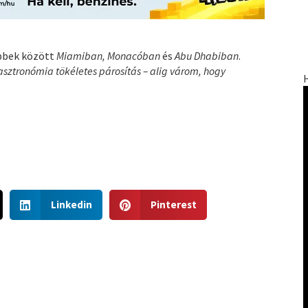
öbbek között
Miamiban, Monacóban
és
Abu Dhabiban
.
asztronómia tökéletes párosítás – alig várom, hogy
S
S
Linkedin
Pinterest
h
h
a
a
r
r
e
e
o
o
n
n
l
p