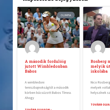
OLIMPIA
A második fordulóig
Rosberg 
jutott Wimbledonban
melyik út
Babos
iskolába
A wimbledoni
Nico Rosber
teniszbajnokságtól a második
melyek volta
körben búcsúzott Babos Tímea.
helyszínek 
Ahogy
TOVÁBB OLVA
TOVÁBB OLVASOM »