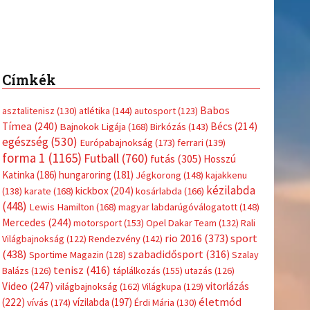
Címkék
Babos
asztalitenisz
(130)
atlétika
(144)
autosport
(123)
Tímea
(240)
Bécs
(214)
Bajnokok Ligája
(168)
Birkózás
(143)
egészség
(530)
Európabajnokság
(173)
ferrari
(139)
forma 1
(1165)
Futball
(760)
futás
(305)
Hosszú
Katinka
(186)
hungaroring
(181)
Jégkorong
(148)
kajakkenu
kézilabda
kickbox
(204)
(138)
karate
(168)
kosárlabda
(166)
(448)
Lewis Hamilton
(168)
magyar labdarúgóválogatott
(148)
Mercedes
(244)
motorsport
(153)
Opel Dakar Team
(132)
Rali
sport
rio 2016
(373)
Világbajnokság
(122)
Rendezvény
(142)
(438)
szabadidősport
(316)
Sportime Magazin
(128)
Szalay
tenisz
(416)
Balázs
(126)
táplálkozás
(155)
utazás
(126)
Video
(247)
vitorlázás
világbajnokság
(162)
Világkupa
(129)
életmód
(222)
vívás
(174)
vízilabda
(197)
Érdi Mária
(130)