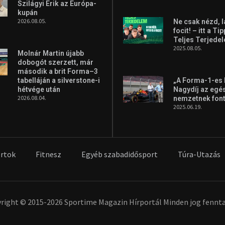
Szilágyi Erik az Európa-
kupán
2026.08.05.
Ne csak nézd, l
focit! – itt a Ti
Teljes Terjede
2025.08.05.
Molnár Martin újabb
dobogót szerzett, már
második a brit Forma–3
tabelláján a silverstone-i
„A Forma-1-es
hétvége után
Nagydíj az egé
2026.08.04.
nemzetnek fon
2025.06.19.
rtok
Fitnesz
Egyéb szabadidősport
Túra-Utazás
right © 2015-2026 Sportime Magazin Hírportál Minden jog fennta