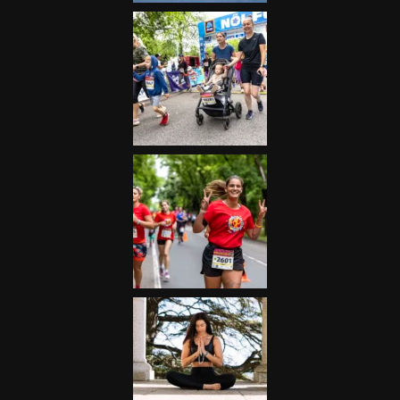
Futás
Kerékpár
Extrém Sportok
Fitnesz