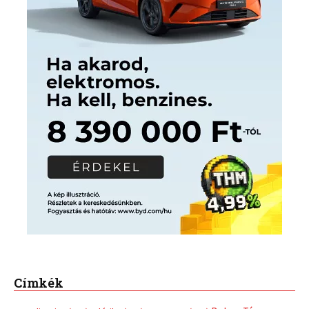
Címkék
Babos Tímea
asztalitenisz
(130)
atlétika
(144)
autosport
(123)
egészség
(240)
Bécs
(214)
Bajnokok Ligája
(168)
Birkózás
(143)
forma 1
(1165)
(530)
Európabajnokság
(173)
ferrari
(139)
Futball
(760)
futás
(305)
Hosszú Katinka
(186)
hungaroring
(181)
kickbox
(204)
Jégkorong
(148)
kajakkenu
(138)
karate
(168)
kézilabda
(448)
kosárlabda
(166)
Lewis Hamilton
(168)
magyar
Mercedes
(244)
labdarúgóválogatott
(148)
motorsport
(153)
Opel
rio
Dakar Team
(132)
Rali Világbajnokság
(122)
Rendezvény
(142)
sport
(438)
2016
(373)
szabadidősport
Sportime Magazin
(128)
(316)
tenisz
(416)
Szalay Balázs
(126)
táplálkozás
(155)
utazás
Video
(247)
vitorlázás
(126)
világbajnokság
(162)
Világkupa
(129)
életmód
(416)
(222)
vívás
(174)
vízilabda
(197)
Érdi Mária
(130)
úszás
(361)