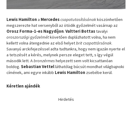
Lewis Hamilton
a
Mercedes
csapatutasításának
köszönhetően
megszerezte hat versenyből az ötödik győzelmét vasárnap az
Orosz Forma-1-es Nagydíjon
.
Valtteri Bottas
tavalyi
oroszországi győzelmét
követően duplázhatott volna, ha nem
kellett volna átengednie az első helyet
brit csapattársának
.
Savanyú arckifejezéssel adta tudtunkra, hogy nem igazán nyerte el
a tetszését a kérés, melynek persze eleget tett, s így végül
második lett. A
bronzérmes
helyezett sem volt kicsattanóan
boldog.
Sebastian Vettel
láthatólag búcsút mondhat világbajnoki
címének, ami egyre inkább
Lewis Hamilton
zsebébe kerül.
Kéretlen ajándék
Hirdetés