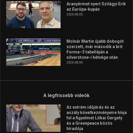
A legfrissebb videók
Az extrém időjárás és az
aszály következményeire hívja
fel a figyelmet Litkai Gergely
és a Greenpeace közös
híradója
2025.08.14.
Ne csak nézd, lásd is a focit! –
itt a Tippmix Teljes
Terjedelem!
2025.08.05.
„A Forma-1-es Magyar
Nagydíj az egész nemzetnek
fontos”
2025.06.19.