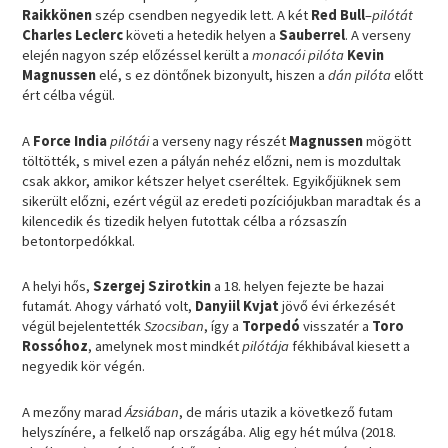
Raikkönen
szép csendben negyedik lett. A két
Red Bull
–
pilótát
Charles Leclerc
követi a hetedik helyen a
Sauberrel
. A verseny
elején nagyon szép előzéssel került a
monacói pilóta
Kevin
Magnussen
elé, s ez döntőnek bizonyult, hiszen a
dán pilóta
előtt
ért célba végül.
A
Force India
pilótái
a verseny nagy részét
Magnussen
mögött
töltötték, s mivel ezen a pályán nehéz előzni, nem is mozdultak
csak akkor, amikor kétszer helyet cseréltek. Egyikőjüknek sem
sikerült előzni, ezért végül az eredeti pozíciójukban maradtak és a
kilencedik és tizedik helyen futottak célba a rózsaszín
betontorpedókkal.
A helyi hős,
Szergej Szirotkin
a 18. helyen fejezte be hazai
futamát. Ahogy várható volt,
Danyiil Kvjat
jövő évi érkezését
végül bejelentették
Szocsiban
, így a
Torpedó
visszatér a
Toro
Rossóhoz
, amelynek most mindkét
pilótája
fékhibával kiesett a
negyedik kör végén.
A mezőny marad
Ázsiában
, de máris utazik a következő futam
helyszínére, a felkelő nap országába. Alig egy hét múlva (2018.