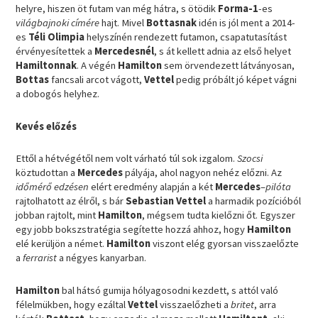
helyre, hiszen öt futam van még hátra, s ötödik
Forma-1
-es
világbajnoki címére
hajt. Mivel
Bottasnak
idén is jól ment a 2014-
es
Téli Olimpia
helyszínén rendezett futamon, csapatutasítást
érvényesítettek a
Mercedesnél
, s át kellett adnia az első helyet
Hamiltonnak
. A végén
Hamilton
sem örvendezett látványosan,
Bottas
fancsali arcot vágott,
Vettel
pedig próbált jó képet vágni
a dobogós helyhez.
Kevés előzés
Ettől a hétvégétől nem volt várható túl sok izgalom.
Szocsi
köztudottan a
Mercedes
pályája, ahol nagyon nehéz előzni. Az
időmérő edzésen
elért eredmény alapján a két
Mercedes
–
pilóta
rajtolhatott az élről, s bár
Sebastian Vettel
a harmadik pozícióból
jobban rajtolt, mint
Hamilton
, mégsem tudta kielőzni őt. Egyszer
egy jobb bokszstratégia segítette hozzá ahhoz, hogy
Hamilton
elé kerüljön a német.
Hamilton
viszont elég gyorsan visszaelőzte
a
ferrarist
a négyes kanyarban.
Hamilton
bal hátsó gumija hólyagosodni kezdett, s attól való
félelmükben, hogy ezáltal
Vettel
visszaelőzheti a
britet
, arra