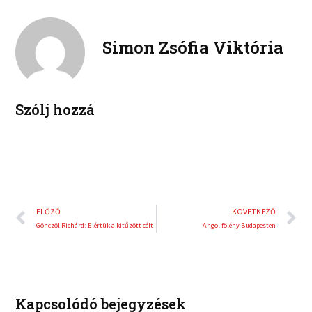
e
e
k
d
r
i
e
Simon Zsófia Viktória
n
s
t
Szólj hozzá
Előző
K
ELŐZŐ
KÖVETKEZŐ
Gönczöl Richárd: Elértük a kitűzött célt
Angol fölény Budapesten
Kapcsolódó bejegyzések