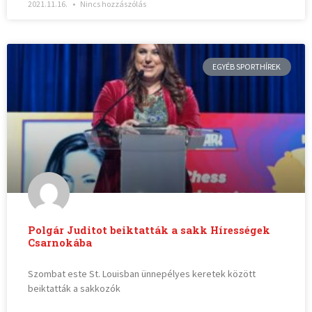
2021.11.16.
Nincs hozzászólás
EGYÉB SPORTHÍREK
Polgár Juditot beiktatták a sakk Hírességek
Csarnokába
Szombat este St. Louisban ünnepélyes keretek között
beiktatták a sakkozók