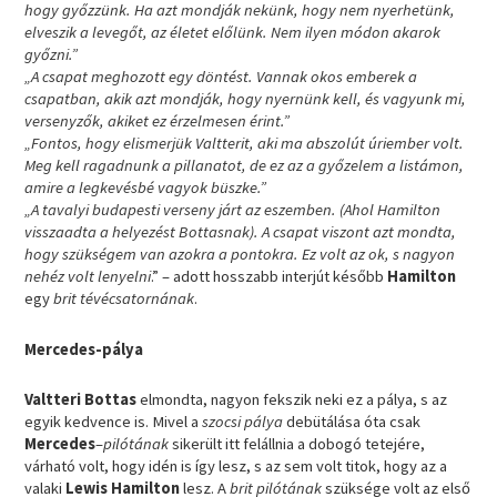
hogy győzzünk. Ha azt mondják nekünk, hogy nem nyerhetünk,
elveszik a levegőt, az életet előlünk. Nem ilyen módon akarok
győzni.”
„A csapat meghozott egy döntést. Vannak okos emberek a
csapatban, akik azt mondják, hogy nyernünk kell, és vagyunk mi,
versenyzők, akiket ez érzelmesen érint.”
„Fontos, hogy elismerjük Valtterit, aki ma abszolút úriember volt.
Meg kell ragadnunk a pillanatot, de ez az a győzelem a listámon,
amire a legkevésbé vagyok büszke.”
„A tavalyi budapesti verseny járt az eszemben. (Ahol Hamilton
visszaadta a helyezést Bottasnak). A csapat viszont azt mondta,
hogy szükségem van azokra a pontokra. Ez volt az ok, s nagyon
nehéz volt lenyelni
.” – adott hosszabb interjút később
Hamilton
egy
brit tévécsatornának
.
Mercedes-pálya
Valtteri Bottas
elmondta, nagyon fekszik neki ez a pálya, s az
egyik kedvence is. Mivel a
szocsi pálya
debütálása óta csak
Mercedes
–
pilótának
sikerült itt felállnia a dobogó tetejére,
várható volt, hogy idén is így lesz, s az sem volt titok, hogy az a
valaki
Lewis Hamilton
lesz. A
brit pilótának
szüksége volt az első