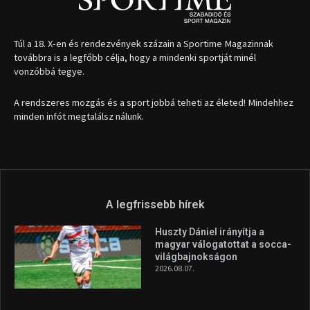
A legfrissebb hírek
Huszty Dániel irányítja a
magyar válogatottat a socca-
világbajnokságon
2026.08.07.
Aranyérmet nyert Szilágyi Erik
az Európa-kupán
2026.08.05.
Molnár Martin újabb dobogót
szerzett, már második a brit
Forma–3 tabelláján a
silverstone-i hétvége után
2026.08.04.