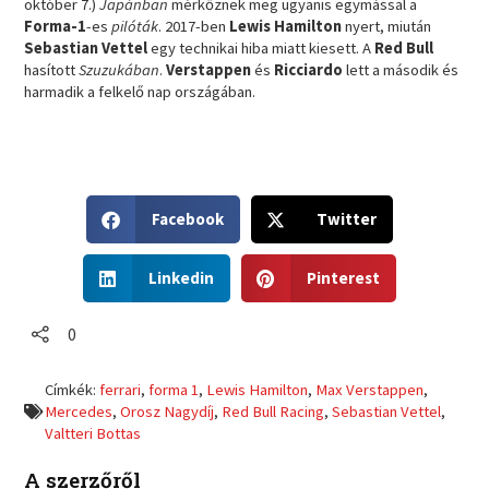
október 7.)
Japánban
mérkőznek meg ugyanis egymással a
Forma-1
-es
pilóták
. 2017-ben
Lewis Hamilton
nyert, miután
Sebastian Vettel
egy technikai hiba miatt kiesett. A
Red Bull
hasított
Szuzukában
.
Verstappen
és
Ricciardo
lett a második és
harmadik a felkelő nap országában.
S
S
Facebook
Twitter
h
h
a
a
S
S
r
r
Linkedin
Pinterest
h
h
e
e
a
a
o
o
r
r
0
n
n
e
e
f
t
o
o
a
w
Címkék:
ferrari
,
forma 1
,
Lewis Hamilton
,
Max Verstappen
,
n
n
c
i
Mercedes
,
Orosz Nagydíj
,
Red Bull Racing
,
Sebastian Vettel
,
l
p
e
t
Valtteri Bottas
i
i
b
t
n
n
o
e
A szerzőről
k
t
o
r