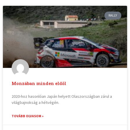
RALLY
Monzában minden eldől
2020-hoz hasonlóan Japán helyett Olaszországban zárul a
világbajnokság a hétvégén.
TOVÁBB OLVASOM »