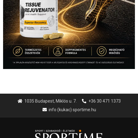
1035 Budapest, Miklós u. 7.
+36 30 471 1373
info (kukac) sportime.hu
Túl a 18. X-en és rendezvények százain a Sportime Magazinnak
továbbra is a legfőbb célja, hogy a mindenki sportját minél
vonzóbbá tegye.
A rendszeres mozgás és a sport jobbá teheti az életed! Mindehhez
minden infót megtalálsz nálunk.