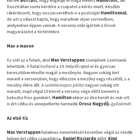
kérték
Bottast
, hogy engedje el maga mellett
Hamiltont
, aki
frusztráltan vonta kérdőre a csapatot a kérés miatt. Később
rákérdezett, hogy visszacserélheti-e a pozícióját
Hamiltonnal
,
de azt a választ kapta, hogy maradnak olyan sorrendben,
amilyenben éppen vannak. A verseny után ígértek a
finnek
magyarázatot a történtekre.
Max a maxon
Ez volt az a futam, ahol
Max Verstappen
zsenijének szemtanúi
lehettünk. A fiatal
holland
a 19. helyről rajtol el és gyorsan
keresztülverekedte magát a mezőnyön. Nagyon sokáig kint
maradt a versenyben, hogy elhúzzon a mezőny nagy részétől, s a
mezőny élére állt. A
születésnapos pilóta
nagyon sokáig ott
maradt, majd végül 10 körrel a verseny vége előtt bement a
bokszba friss gumikért.
Hamilton
ekkor az élre került és már ott
is ért célba és ünnepelhette harmadik
Orosz Nagydíj
–
győzelmét
.
Az első tíz
Max Verstappen
hatalmas menetelését követően végül az ötödik
helyen ért célba csapattársa,
Daniel Ricciardo
előtt.
Kimi