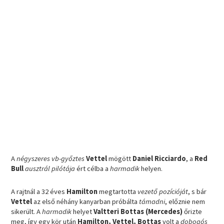
A
négyszeres vb-győztes
Vettel
mögött
Daniel Ricciardo
, a
Red
Bull
ausztrál pilótája
ért célba a
harmadik
helyen.
A rajtnál a 32 éves
Hamilton
megtartotta
vezető pozícióját
, s bár
Vettel
az első néhány kanyarban próbálta
támadni
, előznie nem
sikerült. A
harmadik
helyet
Valtteri Bottas (Mercedes)
őrizte
meg, így egy kör után
Hamilton, Vettel, Bottas
volt a
dobogós