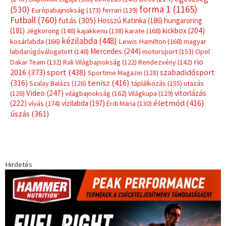
forma 1
(1165)
(530)
Európabajnokság
(173)
ferrari
(139)
Futball
(760)
futás
(305)
Hosszú Katinka
(186)
hungaroring
(181)
kickbox
(204)
Jégkorong
(148)
kajakkenu
(138)
karate
(168)
kézilabda
(448)
kosárlabda
(166)
Lewis Hamilton
(168)
magyar
Mercedes
(244)
labdarúgóválogatott
(148)
motorsport
(153)
Opel
rio
Dakar Team
(132)
Rali Világbajnokság
(122)
Rendezvény
(142)
sport
(438)
2016
(373)
szabadidősport
Sportime Magazin
(128)
(316)
tenisz
(416)
Szalay Balázs
(126)
táplálkozás
(155)
utazás
Video
(247)
vitorlázás
(126)
világbajnokság
(162)
Világkupa
(129)
életmód
(416)
(222)
vívás
(174)
vízilabda
(197)
Érdi Mária
(130)
úszás
(361)
Hirdetés