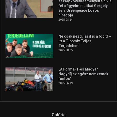
aszály következményeire hívja
fel a figyelmet Litkai Gergely
és a Greenpeace közös
híradója
2025.08.14.
Ne csak nézd, lásd is a focit! –
itt a Tippmix Teljes
Terjedelem!
2025.08.05.
„A Forma-1-es Magyar
Nagydíj az egész nemzetnek
fontos”
2025.06.19.
Galéria