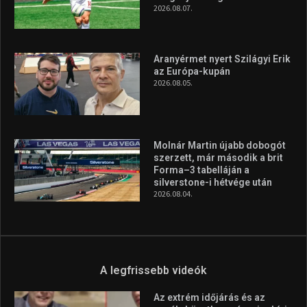
2026.08.07.
Aranyérmet nyert Szilágyi Erik
az Európa-kupán
2026.08.05.
Molnár Martin újabb dobogót
szerzett, már második a brit
Forma–3 tabelláján a
silverstone-i hétvége után
2026.08.04.
A legfrissebb videók
Az extrém időjárás és az