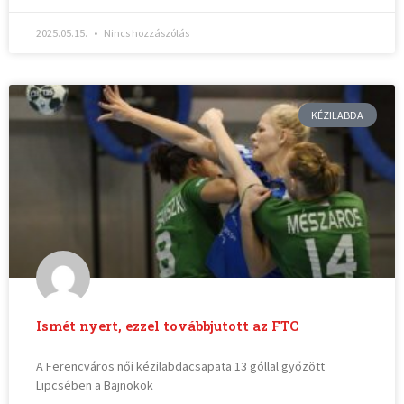
2025.05.15.
Nincs hozzászólás
KÉZILABDA
Ismét nyert, ezzel továbbjutott az FTC
A Ferencváros női kézilabdacsapata 13 góllal győzött
Lipcsében a Bajnokok