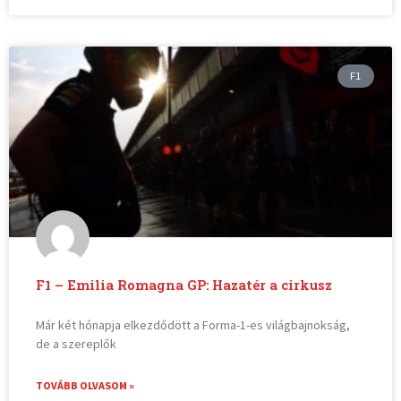
F1
F1 – Emilia Romagna GP: Hazatér a cirkusz
Már két hónapja elkezdődött a Forma-1-es világbajnokság,
de a szereplők
TOVÁBB OLVASOM »