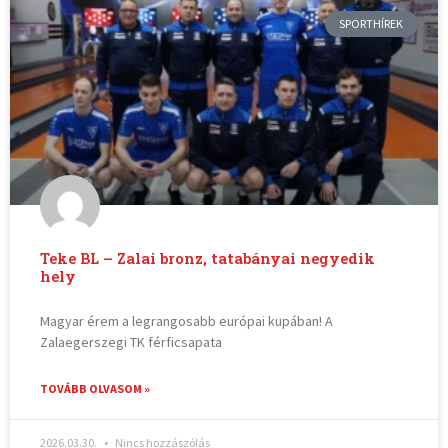
SPORTHÍREK
Teke BL – Zalai bronz, tatabányai negyedik
hely
Magyar érem a legrangosabb európai kupában! A
Zalaegerszegi TK férficsapata
TOVÁBB OLVASOM »
2026.03.30.
Nincs hozzászólás