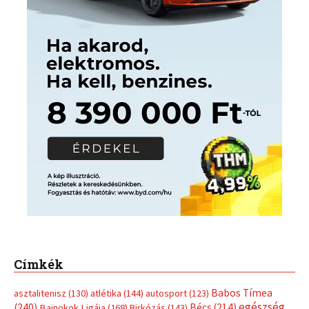
Címkék
Babos Tímea
asztalitenisz
(130)
atlétika
(144)
autosport
(123)
egészség
(240)
Bécs
(214)
Bajnokok Ligája
(168)
Birkózás
(143)