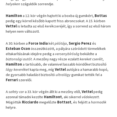
helyeken
száguldók sorrendje.
Hamilton
a 12. kör végén hajtott ki a boxba új gumikért,
Bottas
pedig egy körrel később kapott friss abroncsokat. A 15. körben
Vettel
is letudta az első
kerékcseréjét
, így a sorrend az első három
helyen nem változott.
A 30. körben a
Force India
két
pilótája
,
Sergio Perez
és
Esteban Ocon
összeütközött, a pályára szóródott törmelékek
eltakarításának idejére pedig a
versenybíróság
beküldte a
biztonsági autót
. A mezőny nagy része ezalatt
kereket cserélt
,
Hamilton
a tartósabb, de valamivel lassabb köridőket biztosító
lágy keveréket
kapta meg, míg
Vettel
autójára a hamarabb kopó,
de gyorsabb haladást biztosító
ultralágy
gumikat tették fel a
Ferrari
szerelői.
A
safety car
a 33. kör végén állt ki a mezőny elől,
Vettel
pedig
azonnal támadni kezdte
Hamiltont
, aki sikerrel
védekezett
.
Mögöttük
Ricciardo
megelőzte
Bottast
, és feljött a
harmadik
helyre.