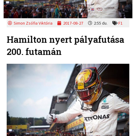
Simon Zsófia Viktória
2017-08-27
2:55 du.
F1
Hamilton nyert pályafutása
200. futamán