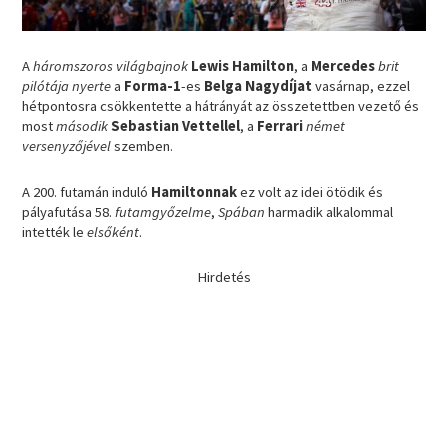
A
háromszoros világbajnok
Lewis Hamilton
, a
Mercedes
brit
pilótája nyerte
a
Forma-1
-es
Belga Nagydíjat
vasárnap, ezzel
hétpontosra csökkentette a hátrányát az összetettben vezető és
most
második
Sebastian Vettellel
, a
Ferrari
német
versenyzőjével
szemben.
A 200. futamán induló
Hamiltonnak
ez volt az idei ötödik és
pályafutása 58.
futamgyőzelme
,
Spában
harmadik alkalommal
intették le
elsőként
.
Hirdetés