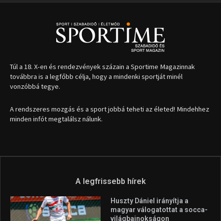
Túl a 18. X-en és rendezvények százain a Sportime Magazinnak
továbbra is a legfőbb célja, hogy a mindenki sportját minél
vonzóbbá tegye.
A rendszeres mozgás és a sport jobbá teheti az életed! Mindehhez
minden infót megtalálsz nálunk.
A legfrissebb hírek
Huszty Dániel irányítja a
magyar válogatottat a socca-
világbajnokságon