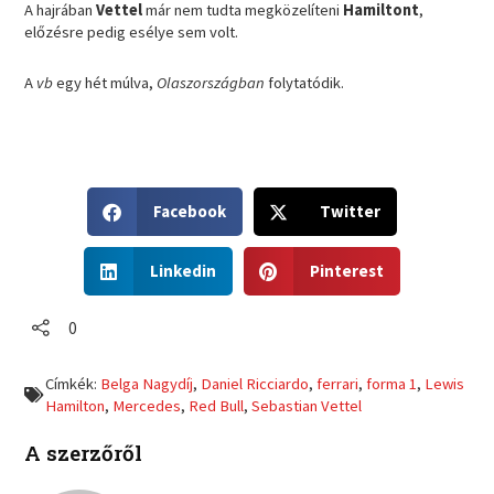
A hajrában
Vettel
már nem tudta megközelíteni
Hamiltont
,
előzésre pedig esélye sem volt.
A
vb
egy hét múlva,
Olaszországban
folytatódik.
S
S
Facebook
Twitter
h
h
a
a
S
S
r
r
Linkedin
Pinterest
h
h
e
e
a
a
o
o
r
r
0
n
n
e
e
f
t
o
o
a
w
Címkék:
Belga Nagydíj
,
Daniel Ricciardo
,
ferrari
,
forma 1
,
Lewis
n
n
c
i
Hamilton
,
Mercedes
,
Red Bull
,
Sebastian Vettel
l
p
e
t
i
i
b
t
A szerzőről
n
n
o
e
k
t
o
r