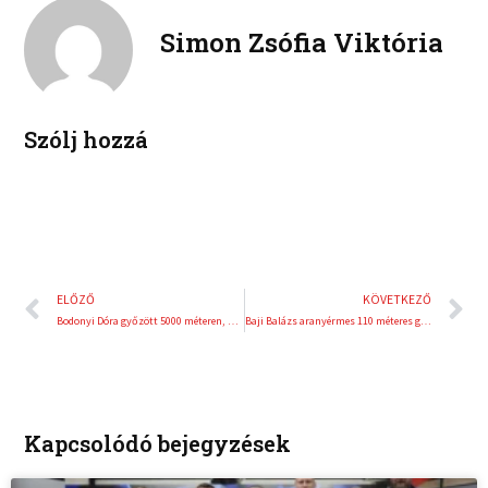
e
e
k
d
r
Simon Zsófia Viktória
i
e
n
s
t
Szólj hozzá
Előző
K
ELŐZŐ
KÖVETKEZŐ
Bodonyi Dóra győzött 5000 méteren, öt arannyal zártak a magyarok
Baji Balázs aranyérmes 110 méteres gátfutásban
Kapcsolódó bejegyzések