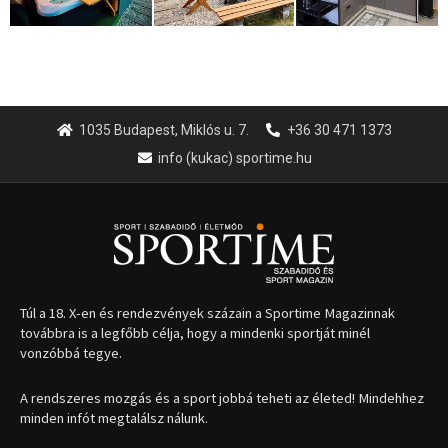
1035 Budapest, Miklós u. 7.
+36 30 471 1373
info (kukac) sportime.hu
Túl a 18. X-en és rendezvények százain a Sportime Magazinnak
továbbra is a legfőbb célja, hogy a mindenki sportját minél
vonzóbbá tegye.
A rendszeres mozgás és a sport jobbá teheti az életed! Mindehhez
minden infót megtalálsz nálunk.