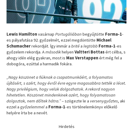
Lewis Hamilton
vasárnap
Portugáliában
begyűjtötte
Forma-1
-
es pályafutása 92. győzelmét, ezzel megdöntötte
Michael
Schumacher
rekordját. Így immár a
brité
a
legtöbb
Forma-1
-es
győzelem rekordja. A
második
helyen
Valtteri Bottas
ért célba, s
ahogy idén elég gyakran, most is
Max Verstappen
ért még fel a
dobogóra, ezúttal a harmadik fokára.
„Nagy köszönet a fiúknak a csapatmunkáért, a folyamatos
újításért, s azért, hogy évről évre egyre magasabbra tették a lécet.
Nagy privilégium, hogy velük dolgozhatok. A rekord nagyon
hihetetlen. Köszönet mindenkinek azért, hogy folyamatosan
dolgoztak, nem dőltek hátra.”
– szögezte le a
versenygyőztes
, aki
ezzel a
győzelemmel
a
Forma-1
-es történelemkönyv előkelő
helyére írta be a nevét.
Hirdetés