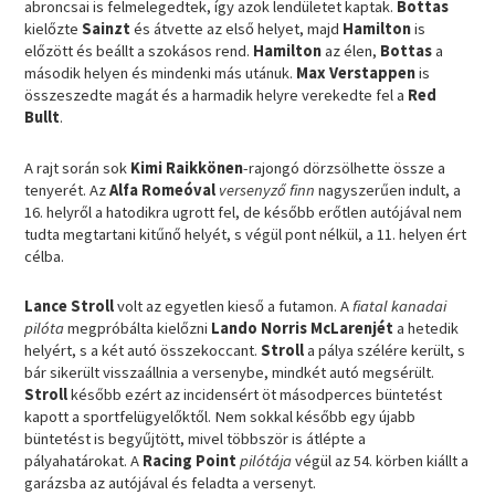
abroncsai is felmelegedtek, így azok lendületet kaptak.
Bottas
kielőzte
Sainzt
és átvette az első helyet, majd
Hamilton
is
előzött és beállt a szokásos rend.
Hamilton
az élen,
Bottas
a
második helyen és mindenki más utánuk.
Max Verstappen
is
összeszedte magát és a harmadik helyre verekedte fel a
Red
Bullt
.
A rajt során sok
Kimi Raikkönen
-rajongó dörzsölhette össze a
tenyerét. Az
Alfa Romeóval
versenyző finn
nagyszerűen indult, a
16. helyről a hatodikra ugrott fel, de később erőtlen autójával nem
tudta megtartani kitűnő helyét, s végül pont nélkül, a 11. helyen ért
célba.
Lance Stroll
volt az egyetlen kieső a futamon. A
fiatal kanadai
pilóta
megpróbálta kielőzni
Lando Norris McLarenjét
a hetedik
helyért, s a két autó összekoccant.
Stroll
a pálya szélére került, s
bár sikerült visszaállnia a versenybe, mindkét autó megsérült.
Stroll
később ezért az incidensért öt másodperces büntetést
kapott a sportfelügyelőktől. Nem sokkal később egy újabb
büntetést is begyűjtött, mivel többször is átlépte a
pályahatárokat. A
Racing Point
pilótája
végül az 54. körben kiállt a
garázsba az autójával és feladta a versenyt.