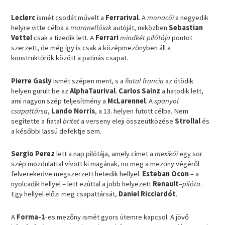
Leclerc
ismét csodát művelt a
Ferrarival
. A
monacói
a negyedik
helyre vitte célba a
maranellóiak
autóját, miközben
Sebastian
Vettel
csak a tizedik lett. A
Ferrari
mindkét pilótája
pontot
szerzett, de még így is csak a középmezőnyben áll a
konstruktőrök között a patinás csapat.
Pierre Gasly
ismét szépen ment, s a
fiatal francia
az ötödik
helyen gurult be az
AlphaTaurival
.
Carlos Sainz
a hatodik lett,
ami nagyon szép teljesítmény a
McLarennel
. A
spanyol
csapattársa
,
Lando Norris
, a 13. helyen futott célba. Nem
segítette a fiatal
britet
a verseny eleji összeütközése
Strollal
és
a későbbi lassú defektje sem.
Sergio Perez
lett a nap pilótája, amely címet a
mexikói
egy sor
szép mozdulattal vívott ki magának, no meg a mezőny végéről
felverekedve megszerzett hetedik hellyel.
Esteban Ocon
– a
nyolcadik hellyel – lett ezúttal a jobb helyezett
Renault
–
pilóta
.
Egy hellyel előzi meg csapattársát,
Daniel Ricciardót
.
A
Forma-1
-es mezőny ismét gyors ütemre kapcsol. A jövő