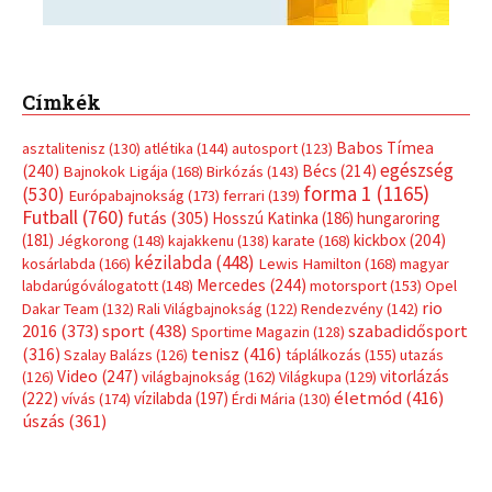
Címkék
Babos Tímea
asztalitenisz
(130)
atlétika
(144)
autosport
(123)
egészség
(240)
Bécs
(214)
Bajnokok Ligája
(168)
Birkózás
(143)
forma 1
(1165)
(530)
Európabajnokság
(173)
ferrari
(139)
Futball
(760)
futás
(305)
Hosszú Katinka
(186)
hungaroring
(181)
kickbox
(204)
Jégkorong
(148)
kajakkenu
(138)
karate
(168)
kézilabda
(448)
kosárlabda
(166)
Lewis Hamilton
(168)
magyar
Mercedes
(244)
labdarúgóválogatott
(148)
motorsport
(153)
Opel
rio
Dakar Team
(132)
Rali Világbajnokság
(122)
Rendezvény
(142)
sport
(438)
2016
(373)
szabadidősport
Sportime Magazin
(128)
(316)
tenisz
(416)
Szalay Balázs
(126)
táplálkozás
(155)
utazás
Video
(247)
vitorlázás
(126)
világbajnokság
(162)
Világkupa
(129)
életmód
(416)
(222)
vívás
(174)
vízilabda
(197)
Érdi Mária
(130)
úszás
(361)