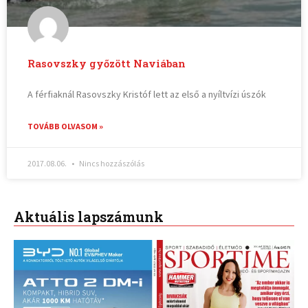
Rasovszky győzött Naviában
A férfiaknál Rasovszky Kristóf lett az első a nyíltvízi úszók
TOVÁBB OLVASOM »
2017.08.06.
Nincs hozzászólás
Aktuális lapszámunk