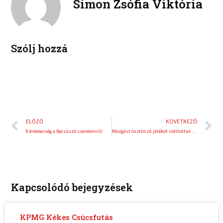
Simon Zsófia Viktória
d
r
i
e
n
s
t
Szólj hozzá
Előző
K
ELŐZŐ
KÖVETKEZŐ
8 érdekesség a Becsúszó szerelemről
Mozgást ösztönző játékot indítottak Bécsben
Kapcsolódó bejegyzések
KPMG Kékes Csúcsfutás