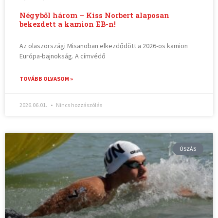
Négyből három – Kiss Norbert alaposan
bekezdett a kamion EB-n!
Az olaszországi Misanoban elkezdődött a 2026-os kamion
Európa-bajnokság. A címvédő
TOVÁBB OLVASOM »
2026.06.01.
Nincs hozzászólás
ÚSZÁS