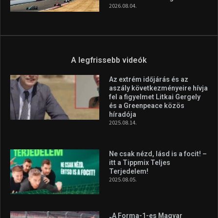
2026.08.04.
A legfrissebb videók
Az extrém időjárás és az
aszály következményeire hívja
fel a figyelmet Litkai Gergely
és a Greenpeace közös
híradója
2025.08.14.
Ne csak nézd, lásd is a focit! –
itt a Tippmix Teljes
Terjedelem!
2025.08.05.
„A Forma-1-es Magyar