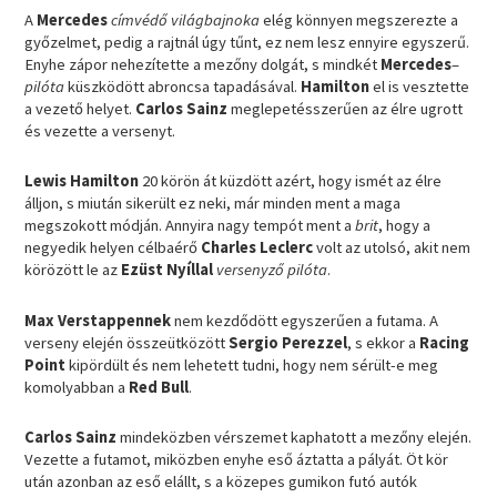
A
Mercedes
címvédő világbajnoka
elég könnyen megszerezte a
győzelmet, pedig a rajtnál úgy tűnt, ez nem lesz ennyire egyszerű.
Enyhe zápor nehezítette a mezőny dolgát, s mindkét
Mercedes
–
pilóta
küszködött abroncsa tapadásával.
Hamilton
el is vesztette
a vezető helyet.
Carlos Sainz
meglepetésszerűen az élre ugrott
és vezette a versenyt.
Lewis Hamilton
20 körön át küzdött azért, hogy ismét az élre
álljon, s miután sikerült ez neki, már minden ment a maga
megszokott módján. Annyira nagy tempót ment a
brit
, hogy a
negyedik helyen célbaérő
Charles Leclerc
volt az utolsó, akit nem
körözött le az
Ezüst Nyíllal
versenyző pilóta
.
Max Verstappennek
nem kezdődött egyszerűen a futama. A
verseny elején összeütközött
Sergio Perezzel
, s ekkor a
Racing
Point
kipördült és nem lehetett tudni, hogy nem sérült-e meg
komolyabban a
Red Bull
.
Carlos Sainz
mindeközben vérszemet kaphatott a mezőny elején.
Vezette a futamot, miközben enyhe eső áztatta a pályát. Öt kör
után azonban az eső elállt, s a közepes gumikon futó autók