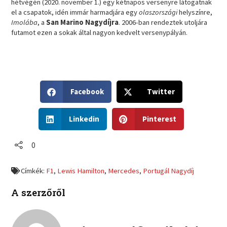
hétvégén (2020. november 1.) egy kétnapos versenyre látogatnak
el a csapatok, idén immár harmadjára egy
olaszországi
helyszínre,
Imolába
, a
San Marino Nagydíjra
. 2006-ban rendeztek utoljára
futamot ezen a sokak által nagyon kedvelt versenypályán.
S
S
Facebook
Twitter
h
h
a
a
S
S
r
r
Linkedin
Pinterest
h
h
e
e
a
a
o
o
r
r
0
n
n
e
e
f
t
o
o
a
w
Címkék:
F1
,
Lewis Hamilton
,
Mercedes
,
Portugál Nagydíj
n
n
c
i
l
p
e
t
A szerzőről
i
i
b
t
n
n
o
e
k
t
o
r
e
e
k