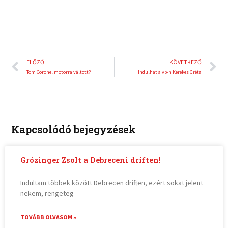
Előző
K
ELŐZŐ
KÖVETKEZŐ
Tom Coronel motorra váltott?
Indulhat a vb-n Kerekes Gréta
Kapcsolódó bejegyzések
Grózinger Zsolt a Debreceni driften!
Indultam többek között Debrecen driften, ezért sokat jelent
nekem, rengeteg
TOVÁBB OLVASOM »