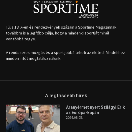
Túl a 18. X-en és rendezvények százain a Sportime Magazinnak
továbbra is a legfőbb célja, hogy a mindenki sportját minél
vonzóbbá tegye.
A rendszeres mozgás és a sport jobbá teheti az életed! Mindehhez
minden infót megtalálsz nálunk.
A legfrissebb hírek
Aranyérmet nyert Szilágyi Erik
az Európa-kupán
2026.08.05.