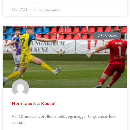
2014.07.23.
Nincs hozzászólás
LABDARÚGÁS
Nem lassít a Kassa!
Már 12 meccse veretlen a többségi magyar tulajdonban lévő
csapat!