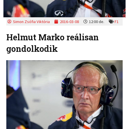
Simon Zsófia Viktória
2016-03-08
12:00 de.
F1
Helmut Marko reálisan
gondolkodik