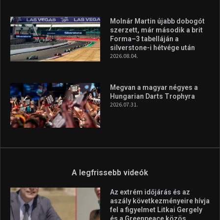
Molnár Martin újabb dobogót
szerzett, már második a brit
Forma–3 tabelláján a
silverstone-i hétvége után
2026.08.04.
Megvan a magyar négyes a
Hungarian Darts Trophyra
2026.07.31.
A legfrissebb videók
Az extrém időjárás és az
aszály következményeire hívja
fel a figyelmet Litkai Gergely
és a Greenpeace közös