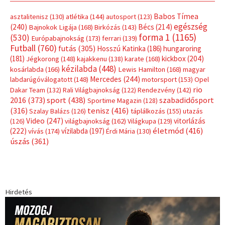
Babos Tímea
asztalitenisz
(130)
atlétika
(144)
autosport
(123)
egészség
(240)
Bécs
(214)
Bajnokok Ligája
(168)
Birkózás
(143)
forma 1
(1165)
(530)
Európabajnokság
(173)
ferrari
(139)
Futball
(760)
futás
(305)
Hosszú Katinka
(186)
hungaroring
(181)
kickbox
(204)
Jégkorong
(148)
kajakkenu
(138)
karate
(168)
kézilabda
(448)
kosárlabda
(166)
Lewis Hamilton
(168)
magyar
Mercedes
(244)
labdarúgóválogatott
(148)
motorsport
(153)
Opel
rio
Dakar Team
(132)
Rali Világbajnokság
(122)
Rendezvény
(142)
sport
(438)
2016
(373)
szabadidősport
Sportime Magazin
(128)
(316)
tenisz
(416)
Szalay Balázs
(126)
táplálkozás
(155)
utazás
Video
(247)
vitorlázás
(126)
világbajnokság
(162)
Világkupa
(129)
életmód
(416)
(222)
vívás
(174)
vízilabda
(197)
Érdi Mária
(130)
úszás
(361)
Hirdetés