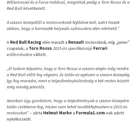
Williamsszel és a Force Indiával, mögöttük pedig a Toro Rosso és a
Red Bull következett.
A szezon közepétől a motorunknak fejlődnie kell, ezért hiszek
abban, hogy a harmadik helyezés számunkra idén elérhető.”
A
Red Bull Racing
idén maradt a
Renault
motoroknál, míg „junior”
csapatuk, a
Toro Rosso
2015-ös specifikációjú
Ferrari
erőforrásokra
váltott.
„El tudom képzelni, hogy a Toro Rosso a szezon elején még rendre
a Red Bull előtt fog végezni, és talán ez egészen a szezon közepéig
így fog maradni, mert a teljesítménykülönbség a két motor között
még mindig jelentős.
Azonban úgy gondolom, hogy a teljesítményük a szezon közepére
talán csökkenni fog, hiszen nem lehet továbbfejleszteni a 2015-ös
motorokat”
– zárta
Helmut Marko
a
Formula1.com
-nak adott
nyilatkozatát.