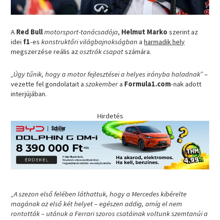
A
Red Bull
motorsport-tanácsadója
,
Helmut Marko
szerint az
idei
f1
-es
konstruktőri világbajnokságban
a
harmadik hely
megszerzése reális az
osztrák csapat
számára.
„Úgy tűnik, hogy a motor fejlesztései a helyes irányba haladnak”
–
vezette fel gondolatait a
szakember
a
Formula1.com
-nak adott
interjújában.
Hirdetés
„A szezon első felében láthattuk, hogy a Mercedes kibérelte
magának az első két helyet – egészen addig, amíg el nem
rontották – utánuk a Ferrari szoros csatáinak voltunk szemtanúi a