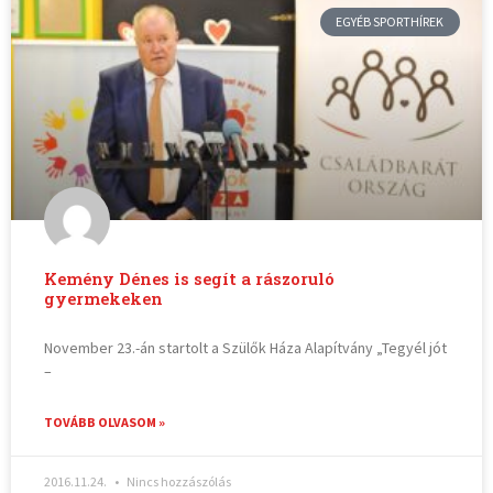
EGYÉB SPORTHÍREK
Kemény Dénes is segít a rászoruló
gyermekeken
November 23.-án startolt a Szülők Háza Alapítvány „Tegyél jót
–
TOVÁBB OLVASOM »
2016.11.24.
Nincs hozzászólás