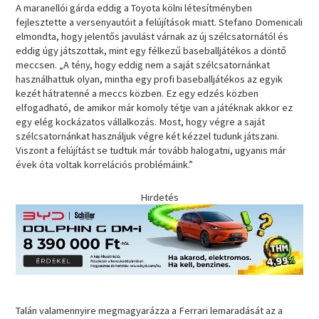
A maranellói gárda eddig a Toyota kölni létesítményben
fejlesztette a versenyautóit a felújítások miatt. Stefano Domenicali
elmondta, hogy jelentős javulást várnak az új szélcsatornától és
eddig úgy játszottak, mint egy félkezű baseballjátékos a döntő
meccsen. „A tény, hogy eddig nem a saját szélcsatornánkat
használhattuk olyan, mintha egy profi baseballjátékos az egyik
kezét hátratenné a meccs közben. Ez egy edzés közben
elfogadható, de amikor már komoly tétje van a játéknak akkor ez
egy elég kockázatos vállalkozás. Most, hogy végre a saját
szélcsatornánkat használjuk végre két kézzel tudunk játszani.
Viszont a felújítást se tudtuk már tovább halogatni, ugyanis már
évek óta voltak korrelációs problémáink.”
Hirdetés
Talán valamennyire megmagyarázza a Ferrari lemaradását az a