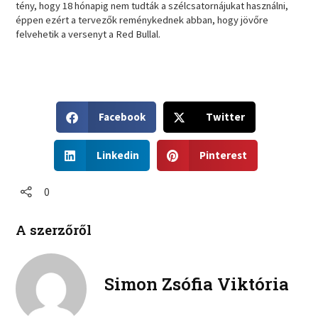
tény, hogy 18 hónapig nem tudták a szélcsatornájukat használni,
éppen ezért a tervezők reménykednek abban, hogy jövőre
felvehetik a versenyt a Red Bullal.
S
S
Facebook
Twitter
h
h
a
a
S
S
r
r
Linkedin
Pinterest
h
h
e
e
a
a
o
o
r
r
0
n
n
e
e
f
t
o
o
a
w
A szerzőről
n
n
c
i
l
p
e
t
i
i
b
t
n
n
Simon Zsófia Viktória
o
e
k
t
o
r
e
e
k
d
r