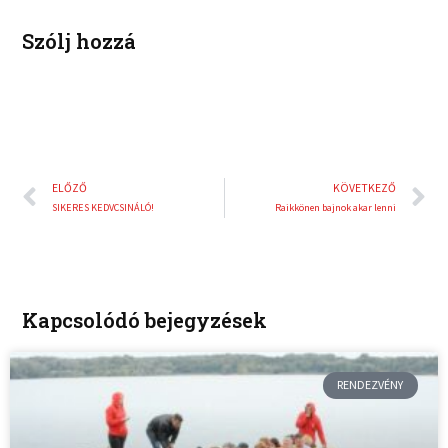
i
e
Szólj hozzá
n
s
t
Előző
K
ELŐZŐ
KÖVETKEZŐ
SIKERES KEDVCSINÁLÓ!
Raikkönen bajnok akar lenni
Kapcsolódó bejegyzések
RENDEZVÉNY