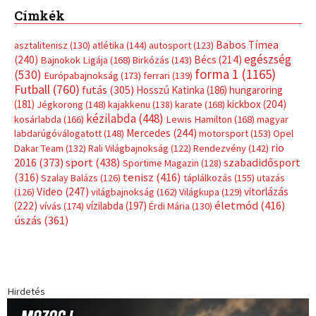
Címkék
Babos Tímea
asztalitenisz
(130)
atlétika
(144)
autosport
(123)
egészség
(240)
Bécs
(214)
Bajnokok Ligája
(168)
Birkózás
(143)
forma 1
(1165)
(530)
Európabajnokság
(173)
ferrari
(139)
Futball
(760)
futás
(305)
Hosszú Katinka
(186)
hungaroring
(181)
kickbox
(204)
Jégkorong
(148)
kajakkenu
(138)
karate
(168)
kézilabda
(448)
kosárlabda
(166)
Lewis Hamilton
(168)
magyar
Mercedes
(244)
labdarúgóválogatott
(148)
motorsport
(153)
Opel
rio
Dakar Team
(132)
Rali Világbajnokság
(122)
Rendezvény
(142)
sport
(438)
2016
(373)
szabadidősport
Sportime Magazin
(128)
(316)
tenisz
(416)
Szalay Balázs
(126)
táplálkozás
(155)
utazás
Video
(247)
vitorlázás
(126)
világbajnokság
(162)
Világkupa
(129)
életmód
(416)
(222)
vívás
(174)
vízilabda
(197)
Érdi Mária
(130)
úszás
(361)
Hirdetés