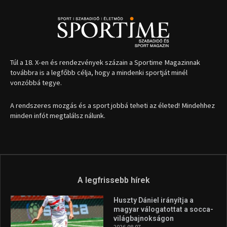
Túl a 18. X-en és rendezvények százain a Sportime Magazinnak
továbbra is a legfőbb célja, hogy a mindenki sportját minél
vonzóbbá tegye.
A rendszeres mozgás és a sport jobbá teheti az életed! Mindehhez
minden infót megtalálsz nálunk.
A legfrissebb hírek
Huszty Dániel irányítja a
magyar válogatottat a socca-
világbajnokságon
2026.08.07.