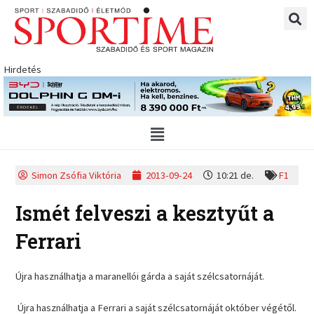
Skip
to
content
Hirdetés
Main
Menu
Simon Zsófia Viktória
2013-09-24
10:21 de.
F1
Ismét felveszi a kesztyűt a
Ferrari
Újra használhatja a maranellói gárda a saját szélcsatornáját.
Újra használhatja a Ferrari a saját szélcsatornáját október végétől.