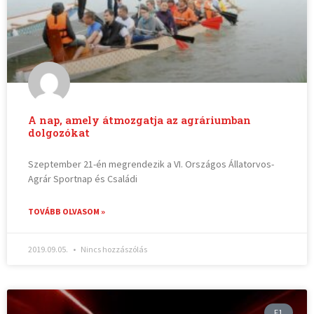
A nap, amely átmozgatja az agráriumban
dolgozókat
Szeptember 21-én megrendezik a VI. Országos Állatorvos-
Agrár Sportnap és Családi
TOVÁBB OLVASOM »
2019.09.05.
Nincs hozzászólás
F1