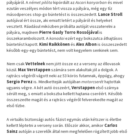
pályájáról. A
német pilóta
kipördült az
Ascari kanyarban
és mivel
ezután veszélyes módon tért vissza a pályára, még egy tíz
másodperces stop-go büntetést is összeszedett.
Lance Stroll
autójával ért össze, aki emiatt letért a pályáról és helyeket
vesztett. Ráadásul miközben próbálta autóját visszaterelni a
pályára, majdnem
Pierre Gasly Torro Rossójával
is
összekarambolozott. A
kanadai
ezért egy bokszutca áthajtásos
büntetést kapott.
Kimi Raikkönen
és
Alex Albon
is összeszedett
később egy-egy büntetést, nem volt kegyelem senkinek sem.
Nem csak
Vettelnek
nem jött össze ez a verseny az éllovasok
közül.
Max Verstappen
számára sem alakultak jól a dolgok. A
rajtrács végéről vágott neki az 53 körös futamnak, éppúgy, ahogy
Sergio Perez
is. Mindkettejük autójában
motorcserét
hajtottak
ugyanis végre. A két autó összeért,
Verstappen
első szárnya
sérült meg, s emiatt a bokszba kellett hajtania cseréért. Később
összeszedte magát és a rajtrács végéről felverekedte magát az
első tízbe.
A virtuális biztonsági autós fázist egymás után kétszer is életbe
kellett léptetni a verseny során. Először akkor, amikor
Carlos
Sainz
autóján a szerelők által nem megfelelően rögzített jobb első