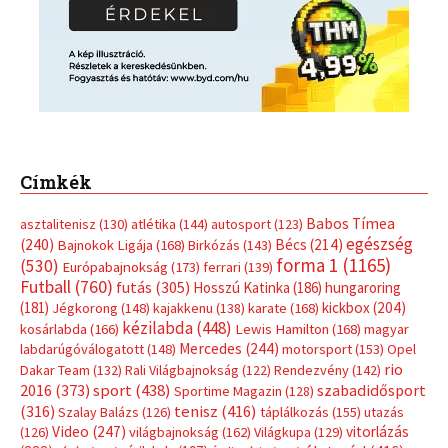
Címkék
Babos Tímea
asztalitenisz
(130)
atlétika
(144)
autosport
(123)
egészség
(240)
Bécs
(214)
Bajnokok Ligája
(168)
Birkózás
(143)
forma 1
(1165)
(530)
Európabajnokság
(173)
ferrari
(139)
Futball
(760)
futás
(305)
Hosszú Katinka
(186)
hungaroring
(181)
kickbox
(204)
Jégkorong
(148)
kajakkenu
(138)
karate
(168)
kézilabda
(448)
kosárlabda
(166)
Lewis Hamilton
(168)
magyar
Mercedes
(244)
labdarúgóválogatott
(148)
motorsport
(153)
Opel
rio
Dakar Team
(132)
Rali Világbajnokság
(122)
Rendezvény
(142)
sport
(438)
2016
(373)
szabadidősport
Sportime Magazin
(128)
(316)
tenisz
(416)
Szalay Balázs
(126)
táplálkozás
(155)
utazás
Video
(247)
vitorlázás
(126)
világbajnokság
(162)
Világkupa
(129)