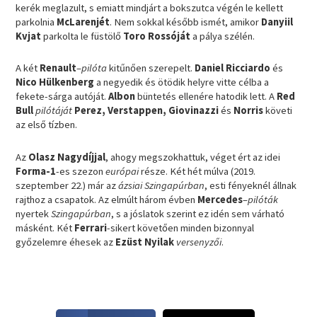
kerék meglazult, s emiatt mindjárt a bokszutca végén le kellett
parkolnia
McLarenjét
. Nem sokkal később ismét, amikor
Danyiil
Kvjat
parkolta le füstölő
Toro Rossóját
a pálya szélén.
A két
Renault
–
pilóta
kitűnően szerepelt.
Daniel Ricciardo
és
Nico Hülkenberg
a negyedik és ötödik helyre vitte célba a
fekete-sárga autóját.
Albon
büntetés ellenére hatodik lett. A
Red
Bull
pilótáját
Perez, Verstappen, Giovinazzi
és
Norris
követi
az első tízben.
Az
Olasz Nagydíjjal
, ahogy megszokhattuk, véget ért az idei
Forma-1
-es szezon
európai
része. Két hét múlva (2019.
szeptember 22.) már az
ázsiai Szingapúrban
, esti fényeknél állnak
rajthoz a csapatok. Az elmúlt három évben
Mercedes
–
pilóták
nyertek
Szingapúrban
, s a jóslatok szerint ez idén sem várható
másként. Két
Ferrari
-sikert követően minden bizonnyal
győzelemre éhesek az
Ezüst Nyilak
versenyzői
.
S
S