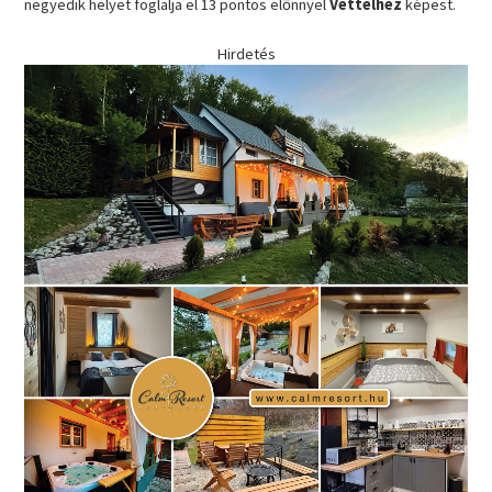
negyedik helyet foglalja el 13 pontos előnnyel
Vettelhez
képest.
Hirdetés