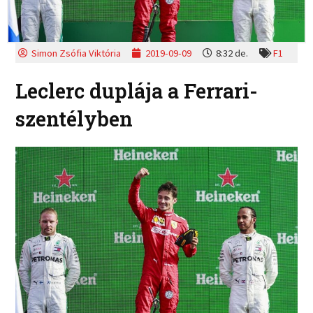
Simon Zsófia Viktória
2019-09-09
8:32 de.
F1
Leclerc duplája a Ferrari-
szentélyben