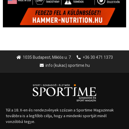
1035 Budapest, Miklós u. 7.
+36 30 471 1373
info (kukac) sportime.hu
Túl a 18. X-en és rendezvények százain a Sportime Magazinnak
továbbra is a legfőbb célja, hogy a mindenki sportját minél
vonzóbbá tegye.