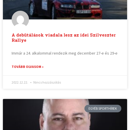
A debütálások viadala lesz az idei Szilveszter
Rallye
Immár a 24. alkalommal rendezik meg december 27-e és 29-e
TOVÁBB OLVASOM »
2022.12.22.
Nincs hozzászólás
EGYÉB SPORTHÍREK