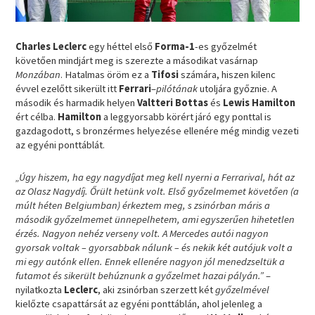
Charles Leclerc
egy héttel első
Forma-1
-es győzelmét
követően mindjárt meg is szerezte a másodikat vasárnap
Monzában
. Hatalmas öröm ez a
Tifosi
számára, hiszen kilenc
évvel ezelőtt sikerült itt
Ferrari
–
pilótának
utoljára győznie. A
második és harmadik helyen
Valtteri Bottas
és
Lewis Hamilton
ért célba.
Hamilton
a leggyorsabb körért járó egy ponttal is
gazdagodott, s bronzérmes helyezése ellenére még mindig vezeti
az egyéni ponttáblát.
„Úgy hiszem, ha egy nagydíjat meg kell nyerni a Ferrarival, hát az
az Olasz Nagydíj. Őrült hetünk volt. Első győzelmemet követően (a
múlt héten Belgiumban) érkeztem meg, s zsinórban máris a
második győzelmemet ünnepelhetem, ami egyszerűen hihetetlen
érzés. Nagyon nehéz verseny volt. A Mercedes autói nagyon
gyorsak voltak – gyorsabbak nálunk – és nekik két autójuk volt a
mi egy autónk ellen. Ennek ellenére nagyon jól menedzseltük a
futamot és sikerült behúznunk a győzelmet hazai pályán.”
–
nyilatkozta
Leclerc
, aki zsinórban szerzett két
győzelmével
kielőzte csapattársát az egyéni ponttáblán, ahol jelenleg a