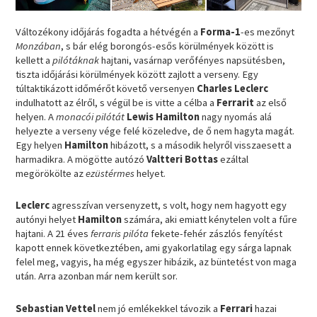
Változékony időjárás fogadta a hétvégén a
Forma-1
-es mezőnyt
Monzában
, s bár elég borongós-esős körülmények között is
kellett a
pilótáknak
hajtani, vasárnap verőfényes napsütésben,
tiszta időjárási körülmények között zajlott a verseny. Egy
túltaktikázott időmérőt követő versenyen
Charles Leclerc
indulhatott az élről, s végül be is vitte a célba a
Ferrarit
az első
helyen. A
monacói pilótát
Lewis Hamilton
nagy nyomás alá
helyezte a verseny vége felé közeledve, de ő nem hagyta magát.
Egy helyen
Hamilton
hibázott, s a második helyről visszaesett a
harmadikra. A mögötte autózó
Valtteri Bottas
ezáltal
megörökölte az
ezüstérmes
helyet.
Leclerc
agresszívan versenyzett, s volt, hogy nem hagyott egy
autónyi helyet
Hamilton
számára, aki emiatt kénytelen volt a fűre
hajtani. A 21 éves
ferraris pilóta
fekete-fehér zászlós fenyítést
kapott ennek következtében, ami gyakorlatilag egy sárga lapnak
felel meg, vagyis, ha még egyszer hibázik, az büntetést von maga
után. Arra azonban már nem került sor.
Sebastian Vettel
nem jó emlékekkel távozik a
Ferrari
hazai