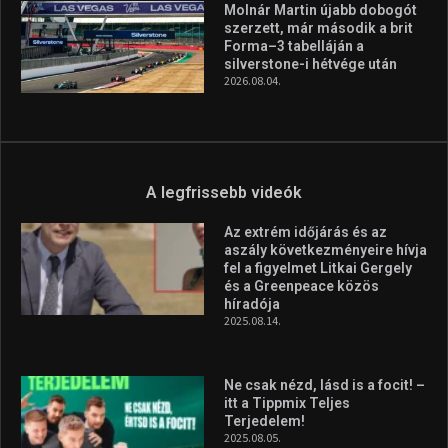
Molnár Martin újabb dobogót
szerzett, már második a brit
Forma–3 tabelláján a
silverstone-i hétvége után
2026.08.04.
A legfrissebb videók
Az extrém időjárás és az
aszály következményeire hívja
fel a figyelmet Litkai Gergely
és a Greenpeace közös
híradója
2025.08.14.
Ne csak nézd, lásd is a focit! –
itt a Tippmix Teljes
Terjedelem!
2025.08.05.