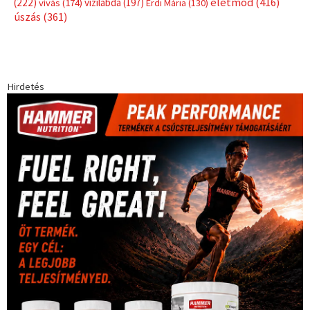
életmód
(416)
(222)
vívás
(174)
vízilabda
(197)
Érdi Mária
(130)
úszás
(361)
Hirdetés