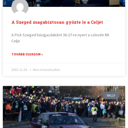
A Szeged magabiztosan győzte le a Celjét
A Pick Szeged házigazdaként 36-27-re nyert a szlovén RK
Celje
TOVÁBB OLVASOM »
2022.11.24.
Nincs hozzászólás
RALLY