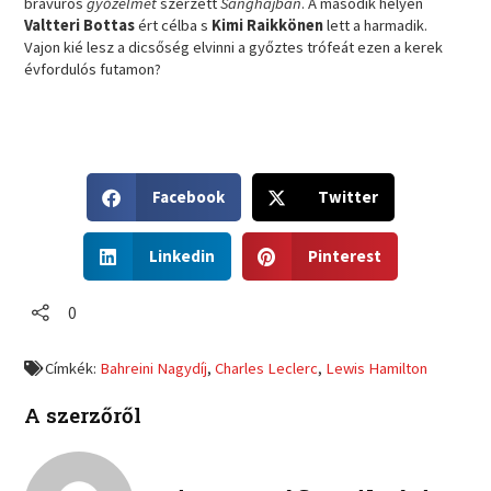
bravúros
győzelmet
szerzett
Sanghajban
. A második helyen
Valtteri Bottas
ért célba s
Kimi Raikkönen
lett a harmadik.
Vajon kié lesz a dicsőség elvinni a győztes trófeát ezen a kerek
évfordulós futamon?
S
S
Facebook
Twitter
h
h
a
a
S
S
r
r
Linkedin
Pinterest
h
h
e
e
a
a
o
o
r
r
0
n
n
e
e
f
t
o
o
a
w
Címkék:
Bahreini Nagydíj
,
Charles Leclerc
,
Lewis Hamilton
n
n
c
i
l
p
e
t
A szerzőről
i
i
b
t
n
n
o
e
k
t
o
r
e
e
k