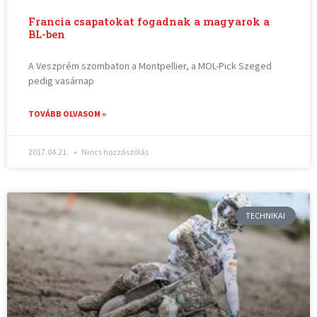
Francia csapatokat fogadnak a magyarok a
BL-ben
A Veszprém szombaton a Montpellier, a MOL-Pick Szeged
pedig vasárnap
TOVÁBB OLVASOM »
2017.04.21.
Nincs hozzászólás
TECHNIKAI