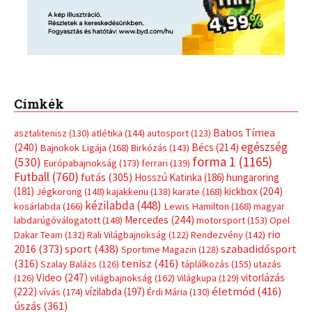
Címkék
Babos Tímea
asztalitenisz
(130)
atlétika
(144)
autosport
(123)
egészség
(240)
Bécs
(214)
Bajnokok Ligája
(168)
Birkózás
(143)
forma 1
(1165)
(530)
Európabajnokság
(173)
ferrari
(139)
Futball
(760)
futás
(305)
Hosszú Katinka
(186)
hungaroring
(181)
kickbox
(204)
Jégkorong
(148)
kajakkenu
(138)
karate
(168)
kézilabda
(448)
kosárlabda
(166)
Lewis Hamilton
(168)
magyar
Mercedes
(244)
labdarúgóválogatott
(148)
motorsport
(153)
Opel
rio
Dakar Team
(132)
Rali Világbajnokság
(122)
Rendezvény
(142)
sport
(438)
2016
(373)
szabadidősport
Sportime Magazin
(128)
(316)
tenisz
(416)
Szalay Balázs
(126)
táplálkozás
(155)
utazás
Video
(247)
vitorlázás
(126)
világbajnokság
(162)
Világkupa
(129)
életmód
(416)
(222)
vívás
(174)
vízilabda
(197)
Érdi Mária
(130)
úszás
(361)