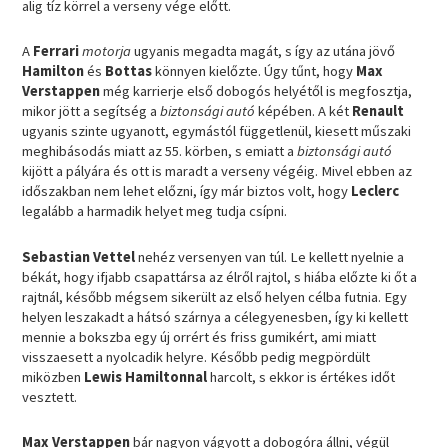
alig tíz körrel a verseny vége előtt.
A
Ferrari
motorja
ugyanis megadta magát, s így az utána jövő
Hamilton
és
Bottas
könnyen kielőzte. Úgy tűnt, hogy
Max
Verstappen
még karrierje első dobogós helyétől is megfosztja,
mikor jött a segítség a
biztonsági autó
képében. A két
Renault
ugyanis szinte ugyanott, egymástól függetlenül, kiesett műszaki
meghibásodás miatt az 55. körben, s emiatt a
biztonsági autó
kijött a pályára és ott is maradt a verseny végéig. Mivel ebben az
időszakban nem lehet előzni, így már biztos volt, hogy
Leclerc
legalább a harmadik helyet meg tudja csípni.
Sebastian Vettel
nehéz versenyen van túl. Le kellett nyelnie a
békát, hogy ifjabb csapattársa az élről rajtol, s hiába előzte ki őt a
rajtnál, később mégsem sikerült az első helyen célba futnia. Egy
helyen leszakadt a hátsó szárnya a célegyenesben, így ki kellett
mennie a bokszba egy új orrért és friss gumikért, ami miatt
visszaesett a nyolcadik helyre. Később pedig megpördült
miközben
Lewis Hamiltonnal
harcolt, s ekkor is értékes időt
vesztett.
Max Verstappen
bár nagyon vágyott a dobogóra állni, végül