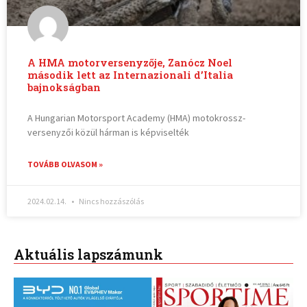
A HMA motorversenyzője, Zanócz Noel
második lett az Internazionali d’Italia
bajnokságban
A Hungarian Motorsport Academy (HMA) motokrossz-
versenyzői közül hárman is képviselték
TOVÁBB OLVASOM »
2024.02.14.
Nincs hozzászólás
Aktuális lapszámunk