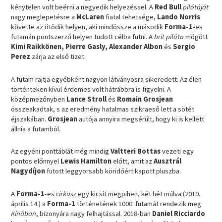
kénytelen volt beérni a negyedik helyezéssel. A
Red Bull
pilótáját
nagy meglepetésre a
McLaren
fiatal tehetsége,
Lando Norris
követte az ötödik helyen, aki mindössze a második
Forma-1
-es
futamán pontszerző helyen tudott célba futni. A
brit pilóta
mögött
Kimi Raikkönen, Pierre Gasly, Alexander Albon
és
Sergio
Perez
zárja az első tizet.
A futam rajtja egyébként nagyon látványosra sikeredett. Az élen
történteken kívül érdemes volt hátrábbra is figyelni. A
középmezőnyben
Lance Stroll
és
Romain Grosjean
összeakadtak, s az eredmény hatalmas szikraeső lett a sötét
éjszakában.
Grosjean
autója annyira megsérült, hogy ki is kellett
állnia a futamból.
Az egyéni ponttáblát még mindig
Valtteri Bottas
vezeti egy
pontos előnnyel
Lewis Hamilton
előtt, amit az
Ausztrál
Nagydíjon
futott leggyorsabb köridőért kapott pluszba.
A
Forma-1
-es
cirkusz
egy kicsit megpihen, két hét múlva (2019.
április 14.) a
Forma-1
történetének 1000. futamát rendezik meg
Kínában
, bizonyára nagy felhajtással. 2018-ban
Daniel Ricciardo