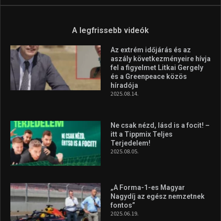
A legfrissebb videók
Az extrém időjárás és az
aszály következményeire hívja
fel a figyelmet Litkai Gergely
és a Greenpeace közös
híradója
2025.08.14.
Ne csak nézd, lásd is a focit! –
itt a Tippmix Teljes
Terjedelem!
2025.08.05.
„A Forma-1-es Magyar
Nagydíj az egész nemzetnek
fontos”
2025.06.19.