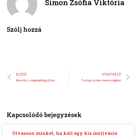
Simon Zsófia Viktória
d
r
i
e
n
s
t
Szólj hozzá
Előző
K
ELŐZŐ
KÖVETKEZŐ
Neuville, a meglepetésgyőztes
Tuning minden mennyiségben
Kapcsolódó bejegyzések
Olvasson minket, ha kell egy kis motiváció