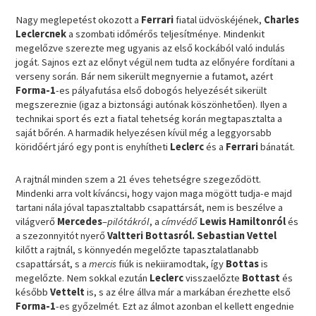
Nagy meglepetést okozott a
Ferrari
fiatal üdvöskéjének,
Charles
Leclercnek
a szombati időmérős teljesítménye. Mindenkit
megelőzve szerezte meg ugyanis az első kockából való indulás
jogát. Sajnos ezt az előnyt végül nem tudta az előnyére fordítani a
verseny során. Bár nem sikerült megnyernie a futamot, azért
Forma-1
-es pályafutása első dobogós helyezését sikerült
megszereznie (igaz a biztonsági autónak köszönhetően). Ilyen a
technikai sport és ezt a fiatal tehetség korán megtapasztalta a
saját bőrén. A harmadik helyezésen kívül még a leggyorsabb
köridőért járó egy pont is enyhítheti
Leclerc
és a
Ferrari
bánatát.
A rajtnál minden szem a 21 éves tehetségre szegeződött.
Mindenki arra volt kíváncsi, hogy vajon maga mögött tudja-e majd
tartani nála jóval tapasztaltabb csapattársát, nem is beszélve a
világverő
Mercedes
–
pilótákról
, a
címvédő
Lewis Hamiltonról
és
a szezonnyitót nyerő
Valtteri Bottasról. Sebastian Vettel
kilőtt a rajtnál, s könnyedén megelőzte tapasztalatlanabb
csapattársát, s a
mercis
fiúk is nekiiramodtak, így
Bottas
is
megelőzte. Nem sokkal ezután
Leclerc
visszaelőzte
Bottast
és
később
Vettelt
is, s az élre állva már a markában érezhette első
Forma-1
-es győzelmét. Ezt az álmot azonban el kellett engednie