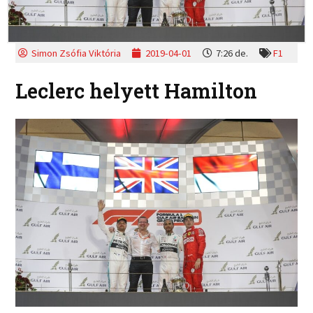
Simon Zsófia Viktória
2019-04-01
7:26 de.
F1
Leclerc helyett Hamilton