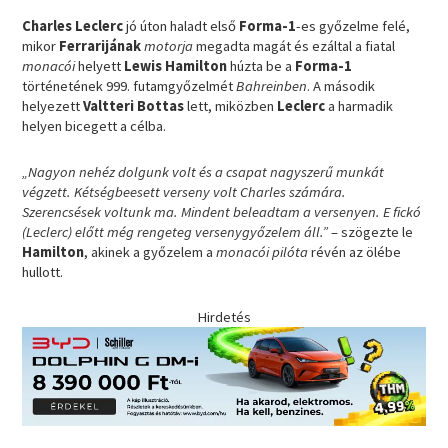
Charles Leclerc
jó úton haladt első
Forma-1
-es győzelme felé,
mikor
Ferrarijának
motorja
megadta magát és ezáltal a fiatal
monacói
helyett
Lewis Hamilton
húzta be a
Forma-1
történetének 999. futamgyőzelmét
Bahreinben
. A második
helyezett
Valtteri Bottas
lett, miközben
Leclerc
a harmadik
helyen bicegett a célba.
„Nagyon nehéz dolgunk volt és a csapat nagyszerű munkát
végzett. Kétségbeesett verseny volt Charles számára.
Szerencsések voltunk ma. Mindent beleadtam a versenyen. E fickó
(Leclerc) előtt még rengeteg versenygyőzelem áll.”
– szögezte le
Hamilton
, akinek a győzelem a
monacói pilóta
révén az ölébe
hullott.
Hirdetés