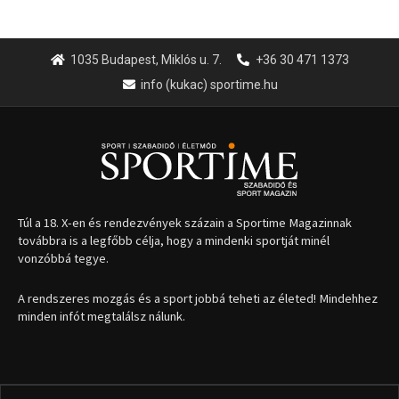
1035 Budapest, Miklós u. 7.
+36 30 471 1373
info (kukac) sportime.hu
Túl a 18. X-en és rendezvények százain a Sportime Magazinnak
továbbra is a legfőbb célja, hogy a mindenki sportját minél
vonzóbbá tegye.
A rendszeres mozgás és a sport jobbá teheti az életed! Mindehhez
minden infót megtalálsz nálunk.