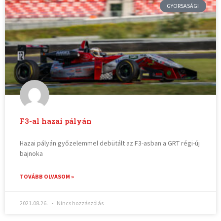
GYORSASÁGI
F3-al hazai pályán
Hazai pályán győzelemmel debütált az F3-asban a GRT régi-új
bajnoka
TOVÁBB OLVASOM »
2021.08.26.
Nincs hozzászólás