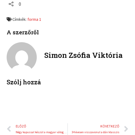
r
r
0
n
n
e
e
f
t
o
o
a
w
Címkék:
forma 1
n
n
c
i
l
p
e
t
A szerzőről
i
i
b
t
n
n
o
e
k
t
o
r
e
e
Simon Zsófia Viktória
k
d
r
i
e
n
s
t
Szólj hozzá
Előző
K
ELŐZŐ
KÖVETKEZŐ
Négy kapussal készül a magyar válogatott
34 évesen visszavonul a dán klasszis