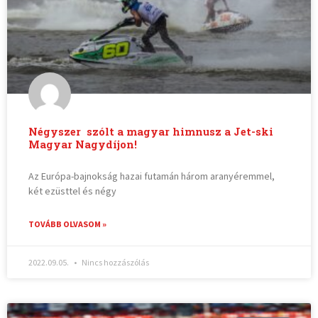
Négyszer szólt a magyar himnusz a Jet-ski
Magyar Nagydíjon!
Az Európa-bajnokság hazai futamán három aranyéremmel,
két ezüsttel és négy
TOVÁBB OLVASOM »
2022.09.05.
Nincs hozzászólás