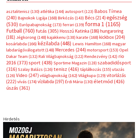
Babos Tímea
asztalitenisz
(130)
atlétika
(144)
autosport
(123)
egészség
(240)
Bécs
(214)
Bajnokok Ligája
(168)
Birkózás
(143)
forma 1
(1165)
(530)
Európabajnokság
(173)
ferrari
(139)
Futball
(760)
futás
(305)
Hosszú Katinka
(186)
hungaroring
(181)
kickbox
(204)
Jégkorong
(148)
kajakkenu
(138)
karate
(168)
kézilabda
(448)
kosárlabda
(166)
Lewis Hamilton
(168)
magyar
Mercedes
(244)
labdarúgóválogatott
(148)
motorsport
(153)
Opel
rio
Dakar Team
(132)
Rali Világbajnokság
(122)
Rendezvény
(142)
sport
(438)
2016
(373)
szabadidősport
Sportime Magazin
(128)
(316)
tenisz
(416)
Szalay Balázs
(126)
táplálkozás
(155)
utazás
Video
(247)
vitorlázás
(126)
világbajnokság
(162)
Világkupa
(129)
életmód
(416)
(222)
vívás
(174)
vízilabda
(197)
Érdi Mária
(130)
úszás
(361)
Hirdetés