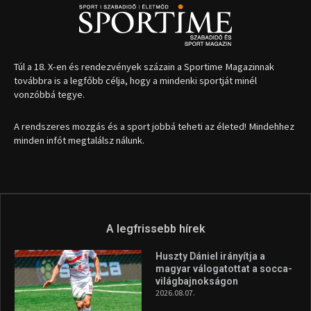
Túl a 18. X-en és rendezvények százain a Sportime Magazinnak
továbbra is a legfőbb célja, hogy a mindenki sportját minél
vonzóbbá tegye.
A rendszeres mozgás és a sport jobbá teheti az életed! Mindehhez
minden infót megtalálsz nálunk.
A legfrissebb hírek
Huszty Dániel irányítja a
magyar válogatottat a socca-
világbajnokságon
2026.08.07.