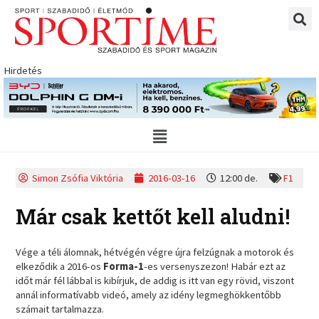
Skip
to
content
Hirdetés
Main
Menu
Simon Zsófia Viktória
2016-03-16
12:00 de.
F1
Már csak kettőt kell aludni!
Vége a téli álomnak, hétvégén végre újra felzúgnak a motorok és
elkeződik a 2016-os
Forma-1
-es versenyszezon! Habár ezt az
időt már fél lábbal is kibírjuk, de addig is itt van egy rövid, viszont
annál informatívabb videó, amely az idény legmeghökkentőbb
számait tartalmazza.