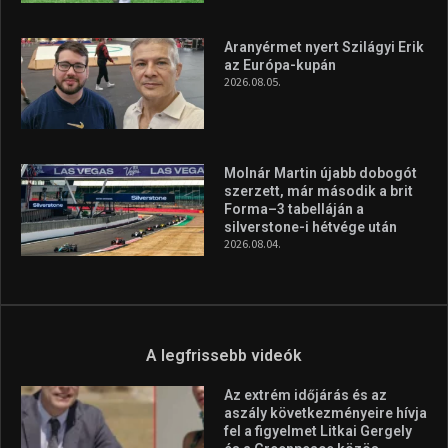
Aranyérmet nyert Szilágyi Erik
az Európa-kupán
2026.08.05.
Molnár Martin újabb dobogót
szerzett, már második a brit
Forma–3 tabelláján a
silverstone-i hétvége után
2026.08.04.
A legfrissebb videók
Az extrém időjárás és az
aszály következményeire hívja
fel a figyelmet Litkai Gergely