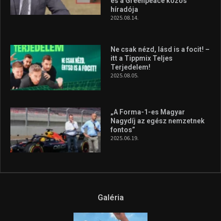
és a Greenpeace közös
híradója
2025.08.14.
Ne csak nézd, lásd is a focit! –
itt a Tippmix Teljes
Terjedelem!
2025.08.05.
„A Forma-1-es Magyar
Nagydíj az egész nemzetnek
fontos”
2025.06.19.
Galéria