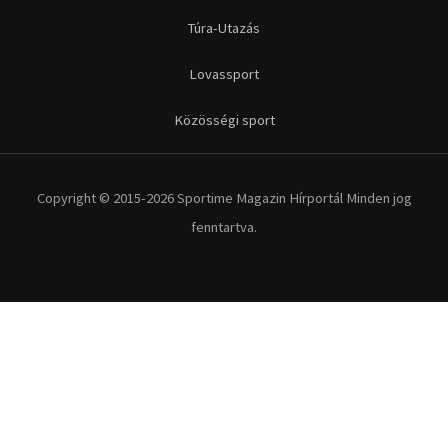
Futás
Kerékpár
Extrém Sportok
Fitnesz
Egyéb szabadidősport
Túra-Utazás
Lovassport
Közösségi sport