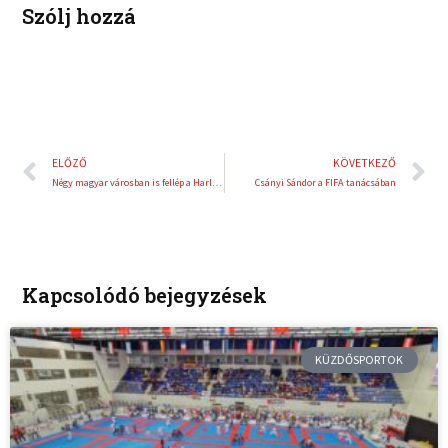
Szólj hozzá
Előző
K
ELŐZŐ
KÖVETKEZŐ
Négy magyar városban is fellép a Harlem Globetrotters
Csányi Sándor a FIFA tanácsában
Kapcsolódó bejegyzések
KÜZDŐSPORTOK