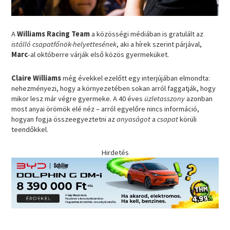
A
Williams Racing Team
a közösségi médiában is gratulált az
istálló csapatfőnök-helyettesének
, aki a hírek szerint párjával,
Marc
-al
októberre várják első közös gyermeküket.
Claire Williams
még évekkel ezelőtt egy interjújában elmondta:
nehezményezi, hogy a környezetében sokan arról faggatják, hogy
mikor lesz már végre gyermeke. A 40 éves
üzletasszony
azonban
most anyai örömök elé néz – arról egyelőre nincs információ,
hogyan fogja összeegyeztetni az
anyaságot
a
csapat
körüli
teendőkkel.
Hirdetés