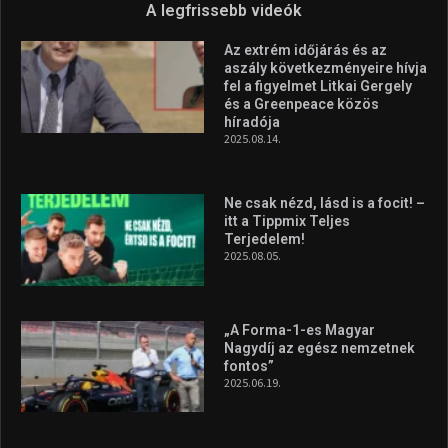
2026.08.05.
Molnár Martin újabb dobogót
szerzett, már második a brit
Forma–3 tabelláján a
silverstone-i hétvége után
2026.08.04.
A legfrissebb videók
Az extrém időjárás és az
aszály következményeire hívja
fel a figyelmet Litkai Gergely
és a Greenpeace közös
híradója
2025.08.14.