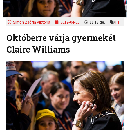
Simon Zsófia Viktória
2017-04-05
11:13 de.
F1
Októberre várja gyermekét
Claire Williams