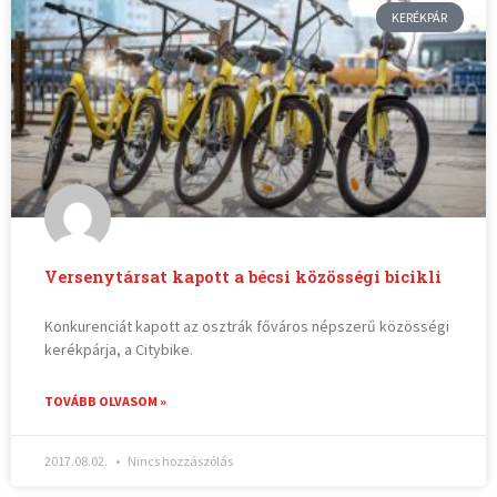
KERÉKPÁR
Versenytársat kapott a bécsi közösségi bicikli
Konkurenciát kapott az osztrák főváros népszerű közösségi
kerékpárja, a Citybike.
TOVÁBB OLVASOM »
2017.08.02.
Nincs hozzászólás