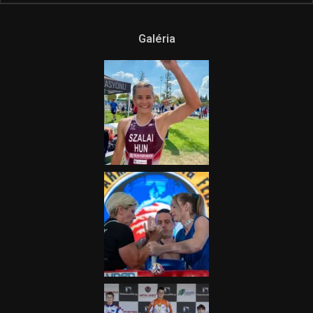
Ne csak nézd, lásd is a focit! –
itt a Tippmix Teljes
Terjedelem!
2025.08.05.
„A Forma-1-es Magyar
Nagydíj az egész nemzetnek
fontos”
2025.06.19.
Galéria