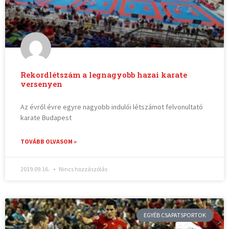
Rekordlétszám a legnagyobb hazai karate
versenyen
Az évről évre egyre nagyobb indulói létszámot felvonultató
karate Budapest
TOVÁBB OLVASOM »
2019.09.16.
Nincs hozzászólás
EGYÉB CSAPATSPORTOK