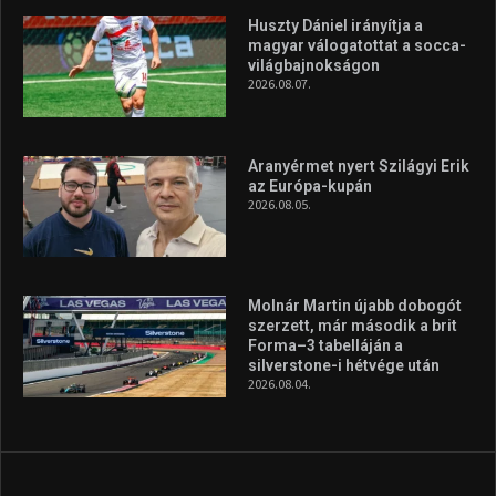
Túl a 18. X-en és rendezvények százain a Sportime Magazinnak
továbbra is a legfőbb célja, hogy a mindenki sportját minél
vonzóbbá tegye.
A rendszeres mozgás és a sport jobbá teheti az életed! Mindehhez
minden infót megtalálsz nálunk.
A legfrissebb hírek
Huszty Dániel irányítja a
magyar válogatottat a socca-
világbajnokságon
2026.08.07.
Aranyérmet nyert Szilágyi Erik
az Európa-kupán