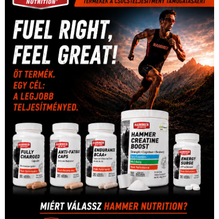
rio
Dakar Team
(132)
Rali Világbajnokság
(122)
Rendezvény
(142)
sport
(438)
2016
(373)
szabadidősport
Sportime Magazin
(128)
(316)
tenisz
(416)
Szalay Balázs
(126)
táplálkozás
(155)
utazás
Video
(247)
vitorlázás
(126)
világbajnokság
(162)
Világkupa
(129)
életmód
(416)
(222)
vívás
(174)
vízilabda
(197)
Érdi Mária
(130)
úszás
(361)
Hirdetés