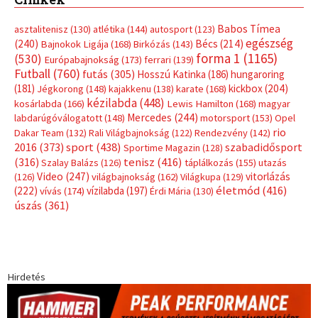
Címkék
Babos Tímea
asztalitenisz
(130)
atlétika
(144)
autosport
(123)
egészség
(240)
Bécs
(214)
Bajnokok Ligája
(168)
Birkózás
(143)
forma 1
(1165)
(530)
Európabajnokság
(173)
ferrari
(139)
Futball
(760)
futás
(305)
Hosszú Katinka
(186)
hungaroring
(181)
kickbox
(204)
Jégkorong
(148)
kajakkenu
(138)
karate
(168)
kézilabda
(448)
kosárlabda
(166)
Lewis Hamilton
(168)
magyar
Mercedes
(244)
labdarúgóválogatott
(148)
motorsport
(153)
Opel