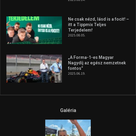
silverstone-i hétvége után
2026.08.04.
A legfrissebb videók
Az extrém időjárás és az
aszály következményeire hívja
fel a figyelmet Litkai Gergely
és a Greenpeace közös
híradója
2025.08.14.
Ne csak nézd, lásd is a focit! –
itt a Tippmix Teljes
Terjedelem!
2025.08.05.