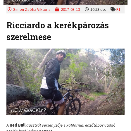
Simon Zsófia Viktória
2017-03-13
10:53 de.
F1
Ricciardo a kerékpározás
szerelmese
A
Red Bull
ausztrál versenyzője
a
kaliforniai edzőtábor
utolsó