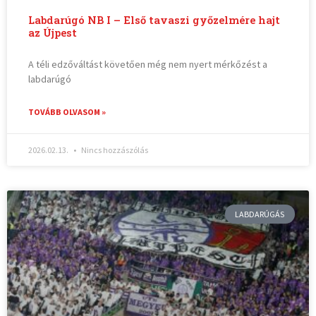
Labdarúgó NB I – Első tavaszi győzelmére hajt
az Újpest
A téli edzőváltást követően még nem nyert mérkőzést a
labdarúgó
TOVÁBB OLVASOM »
2026.02.13.
Nincs hozzászólás
LABDARÚGÁS