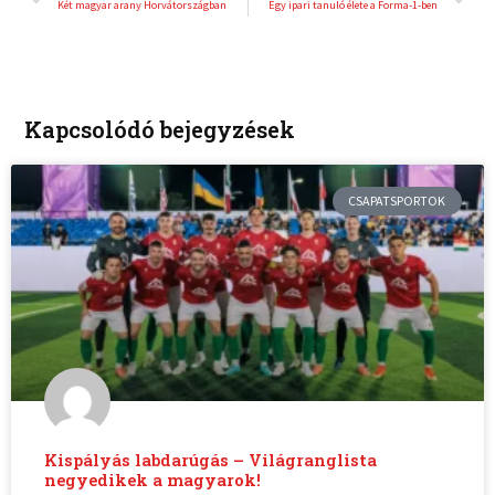
Két magyar arany Horvátországban
Egy ipari tanuló élete a Forma-1-ben
Kapcsolódó bejegyzések
CSAPATSPORTOK
Kispályás labdarúgás – Világranglista
negyedikek a magyarok!