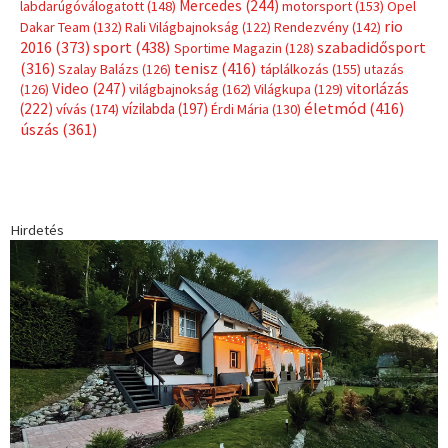
Címkék
Babos Tímea
asztalitenisz
(130)
atlétika
(144)
autosport
(123)
egészség
(240)
Bécs
(214)
Bajnokok Ligája
(168)
Birkózás
(143)
forma 1
(1165)
(530)
Európabajnokság
(173)
ferrari
(139)
Futball
(760)
futás
(305)
Hosszú Katinka
(186)
hungaroring
(181)
kickbox
(204)
Jégkorong
(148)
kajakkenu
(138)
karate
(168)
kézilabda
(448)
kosárlabda
(166)
Lewis Hamilton
(168)
magyar
Mercedes
(244)
labdarúgóválogatott
(148)
motorsport
(153)
Opel
rio
Dakar Team
(132)
Rali Világbajnokság
(122)
Rendezvény
(142)
sport
(438)
2016
(373)
szabadidősport
Sportime Magazin
(128)
(316)
tenisz
(416)
Szalay Balázs
(126)
táplálkozás
(155)
utazás
Video
(247)
vitorlázás
(126)
világbajnokság
(162)
Világkupa
(129)
életmód
(416)
(222)
vívás
(174)
vízilabda
(197)
Érdi Mária
(130)
úszás
(361)