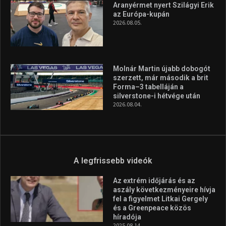
A legfrissebb hírek
Huszty Dániel irányítja a
magyar válogatottat a socca-
világbajnokságon
2026.08.07.
Aranyérmet nyert Szilágyi Erik
az Európa-kupán
2026.08.05.
Molnár Martin újabb dobogót
szerzett, már második a brit
Forma–3 tabelláján a