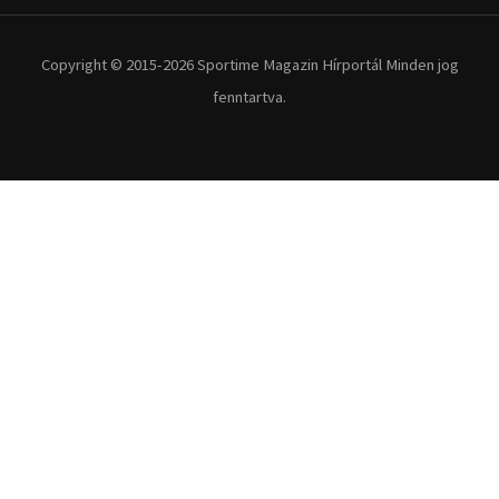
Extrém Sportok
Fitnesz
Egyéb szabadidősport
Túra-Utazás
Lovassport
Közösségi sport
Copyright © 2015-2026 Sportime Magazin Hírportál Minden jog
fenntartva.