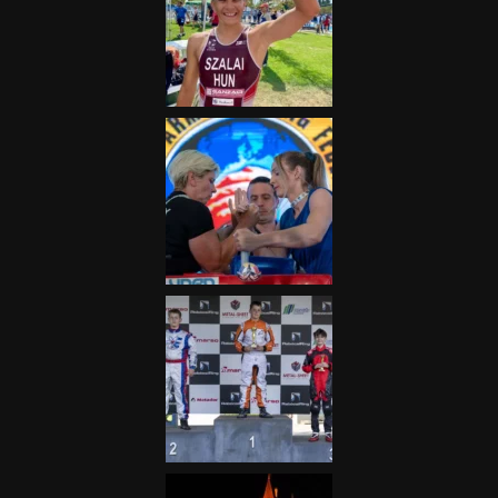
„A Forma-1-es Magyar
Nagydíj az egész nemzetnek
fontos”
2025.06.19.
Galéria