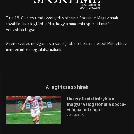
1035 Budapest, Miklós u. 7.
+36 30 471 1373
info (kukac) sportime.hu
Túl a 18. X-en és rendezvények százain a Sportime Magazinnak
továbbra is a legfőbb célja, hogy a mindenki sportját minél
vonzóbbá tegye.
A rendszeres mozgás és a sport jobbá teheti az életed! Mindehhez
minden infót megtalálsz nálunk.