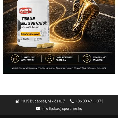
1035 Budapest, Miklós u. 7.
+36 30 471 1373
info (kukac) sportime.hu
Túl a 18. X-en és rendezvények százain a Sportime Magazinnak
továbbra is a legfőbb célja, hogy a mindenki sportját minél
vonzóbbá tegye.
A rendszeres mozgás és a sport jobbá teheti az életed! Mindehhez
minden infót megtalálsz nálunk.