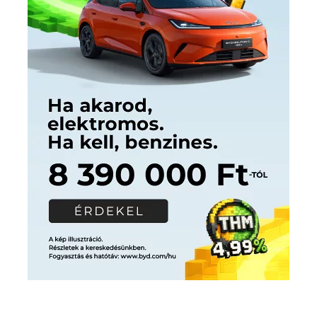
Címkék
Babos Tímea
asztalitenisz
(130)
atlétika
(144)
autosport
(123)
egészség
(240)
Bécs
(214)
Bajnokok Ligája
(168)
Birkózás
(143)
forma 1
(1165)
(530)
Európabajnokság
(173)
ferrari
(139)
Futball
(760)
futás
(305)
Hosszú Katinka
(186)
hungaroring
(181)
kickbox
(204)
Jégkorong
(148)
kajakkenu
(138)
karate
(168)
kézilabda
(448)
kosárlabda
(166)
Lewis Hamilton
(168)
magyar
Mercedes
(244)
labdarúgóválogatott
(148)
motorsport
(153)
Opel
rio
Dakar Team
(132)
Rali Világbajnokság
(122)
Rendezvény
(142)
sport
(438)
2016
(373)
szabadidősport
Sportime Magazin
(128)
(316)
tenisz
(416)
Szalay Balázs
(126)
táplálkozás
(155)
utazás
Video
(247)
vitorlázás
(126)
világbajnokság
(162)
Világkupa
(129)