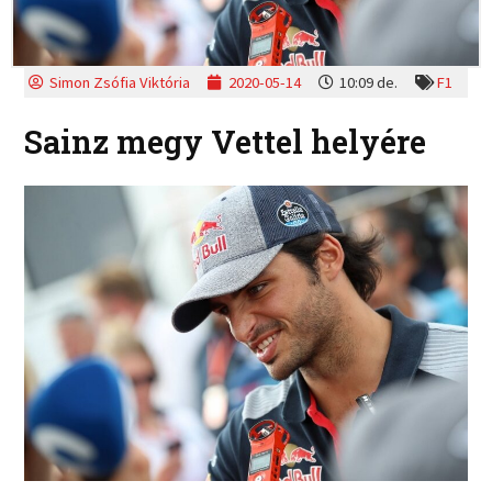
Simon Zsófia Viktória
2020-05-14
10:09 de.
F1
Sainz megy Vettel helyére