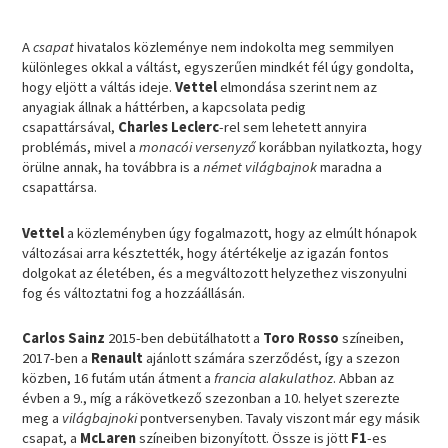
A
csapat
hivatalos közleménye nem indokolta meg semmilyen
különleges okkal a váltást, egyszerűen mindkét fél úgy gondolta,
hogy eljött a váltás ideje.
Vettel
elmondása szerint nem az
anyagiak állnak a háttérben, a kapcsolata pedig
csapattársával,
Charles Leclerc
-rel sem lehetett annyira
problémás, mivel a
monacói versenyző
korábban nyilatkozta, hogy
örülne annak, ha továbbra is a
német világbajnok
maradna a
csapattársa.
Vettel
a közleményben úgy fogalmazott, hogy az elmúlt hónapok
változásai arra késztették, hogy átértékelje az igazán fontos
dolgokat az életében, és a megváltozott helyzethez viszonyulni
fog és változtatni fog a hozzáállásán.
Carlos Sainz
2015-ben debütálhatott a
Toro Rosso
színeiben,
2017-ben a
Renault
ajánlott számára szerződést, így a szezon
közben, 16 futám után átment a
francia alakulathoz
. Abban az
évben a 9., míg a rákövetkező szezonban a 10. helyet szerezte
meg a
világbajnoki
pontversenyben. Tavaly viszont már egy másik
csapat, a
McLaren
színeiben bizonyított. Össze is jött
F1
-es