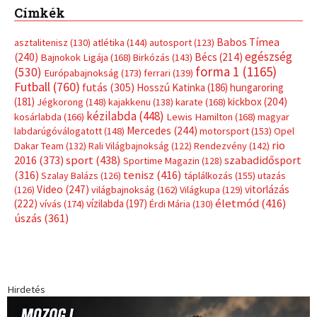
életmód
(416)
(222)
vívás
(174)
vízilabda
(197)
Érdi Mária
(130)
úszás
(361)
Hirdetés