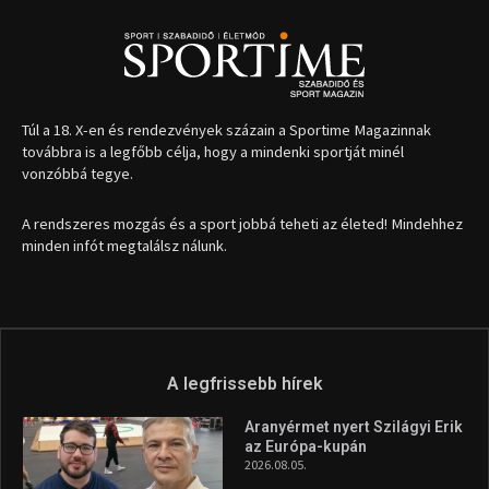
A legfrissebb hírek
Aranyérmet nyert Szilágyi Erik
az Európa-kupán
2026.08.05.
Molnár Martin újabb dobogót
szerzett, már második a brit
Forma–3 tabelláján a
silverstone-i hétvége után
2026.08.04.
Megvan a magyar négyes a
Hungarian Darts Trophyra
2026.07.31.