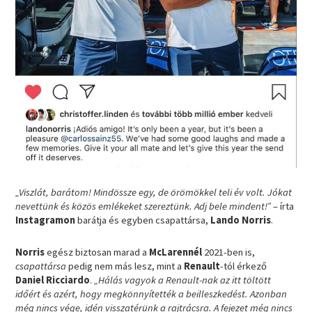
„Viszlát, barátom! Mindössze egy, de örömökkel teli év volt. Jókat
nevettünk és közös emlékeket szereztünk. Adj bele mindent!”
– írta
Instagramon
barátja és egyben csapattársa,
Lando Norris
.
Norris
egész biztosan marad a
McLarennél
2021-ben is,
csapattársa
pedig nem más lesz, mint a
Renault
-tól érkező
Daniel Ricciardo
.
„Hálás vagyok a Renault-nak az itt töltött
időért és azért, hogy megkönnyítették a beilleszkedést. Azonban
még nincs vége, idén visszatérünk a rajtrácsra. A fejezet még nincs