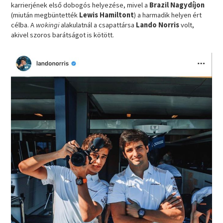
karrierjének első dobogós helyezése, mivel a
Brazil Nagydíjon
(miután megbüntették
Lewis Hamiltont
) a harmadik helyen ért
célba. A
wokingi
alakulatnál a csapattársa
Lando Norris
volt,
akivel szoros barátságot is kötött.