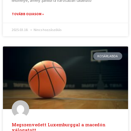
lelőhelye, amely Şanlıurfa városában található
TOVÁBB OLVASOM »
2025.03.18.
Nincs hozzászólás
KOSÁRLABDA
Megszenvedett Luxemburggal a macedón
válogatott