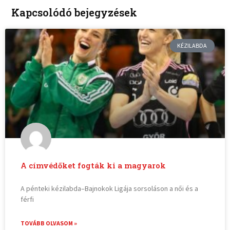
Kapcsolódó bejegyzések
KÉZILABDA
A címvédőket fogták ki a magyarok
A pénteki kézilabda–Bajnokok Ligája sorsoláson a női és a
férfi
TOVÁBB OLVASOM »