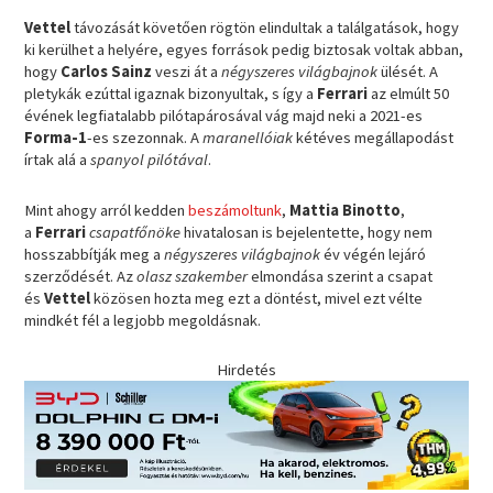
Vettel
távozását követően rögtön elindultak a találgatások, hogy
ki kerülhet a helyére, egyes források pedig biztosak voltak abban,
hogy
Carlos Sainz
veszi át a
négyszeres világbajnok
ülését. A
pletykák ezúttal igaznak bizonyultak, s így a
Ferrari
az elmúlt 50
évének legfiatalabb pilótapárosával vág majd neki a 2021-es
Forma-1
-es szezonnak. A
maranellóiak
kétéves megállapodást
írtak alá a
spanyol pilótával
.
Mint ahogy arról kedden
beszámoltunk
,
Mattia Binotto
,
a
Ferrari
csapatfőnöke
hivatalosan is bejelentette, hogy nem
hosszabbítják meg a
négyszeres világbajnok
év végén lejáró
szerződését. Az
olasz szakember
elmondása szerint a csapat
és
Vettel
közösen hozta meg ezt a döntést, mivel ezt vélte
mindkét fél a legjobb megoldásnak.
Hirdetés