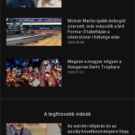
A legfrissebb videók
Az extrém időjárás és az
aszály következményeire hívja
fel a figyelmet Litkai Gergely
és a Greenpeace közös
híradója
2025.08.14.
Ne csak nézd, lásd is a focit! –
itt a Tippmix Teljes
Terjedelem!
2025.08.05.
„A Forma-1-es Magyar
Nagydíj az egész nemzetnek