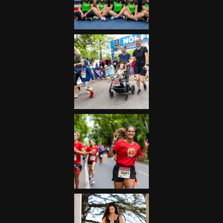
Futás
Kerékpár
Extrém Sportok