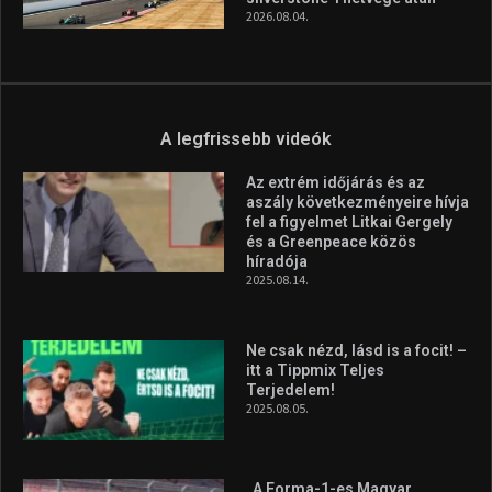
2026.08.04.
A legfrissebb videók
Az extrém időjárás és az
aszály következményeire hívja
fel a figyelmet Litkai Gergely
és a Greenpeace közös
híradója
2025.08.14.
Ne csak nézd, lásd is a focit! –
itt a Tippmix Teljes
Terjedelem!
2025.08.05.
„A Forma-1-es Magyar