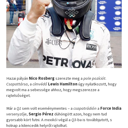
Hazai pályán
Nico Rosberg
szerezte meg a
pole pozíciót
.
Csapattársa
, a
címvédő
Lewis Hamilton
úgy nyilatkozott, hogy
megvolt ma a sebessége ahhoz, hogy megszerezze a
rajtelsőséget.
Már a
Q1
sem volt eseménymentes – a
csapatrádión
a
Force India
versenyzője
,
Sergio Pérez
dühöngött azon, hogy nem tud
gyorsabb kört futni. A
mexikói
végül a
Q3
-ba is továbbjutott, s
holnap a kilencedik helyről rajtolhat.