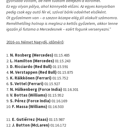
gyorsabb voltam, de nem tudtam befejezni a körömet.
Ez egy olyan pálya, ahol könnyebb előzni. Az egyes kanyarban
pedig csak egy autó fér el, szóval bárki odaérhet elsőként.
Öt győzelmem van – a szezon közepe elég jól alakult számomra.
Remélhetőleg holnap is meglesz a kettős győzelem, akkor lenne
igazán jó futama a Mercedesnek – ezért fogunk versenyezni.”
2016-os Német Nagydíj, időmérő
:
1.
N. Rosberg (Mercedes)
01:15.485
2.
L. Hamilton (Mercedes)
01:15.243
3.
D. Ricciardo (Red Bull)
01:15.591
4.
M. Verstappen (Red Bull)
01:15.875
5.
K. Räikkönen (Ferrari)
01:15.752
6.
S. Vettel (Ferrari)
01:15.927
7.
N. Hülkenberg (Force India)
01:16.301
8.
V. Bottas (Williams)
01:15.952
9.
S. Pérez (Force India)
01:16.169
10.
F. Massa (Williams)
01:16.503
11.
E. Gutiérrez (Haas)
01:15.987
12.
J. Button (McLaren)
01:16.172