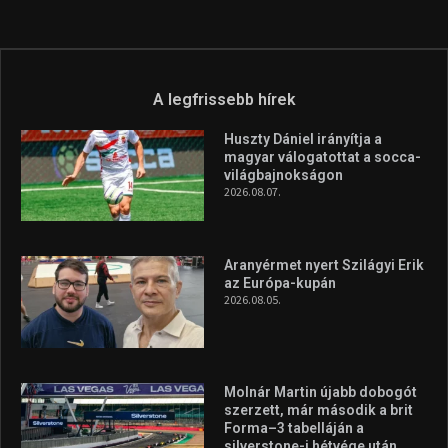
A legfrissebb hírek
Huszty Dániel irányítja a
magyar válogatottat a socca-
világbajnokságon
2026.08.07.
Aranyérmet nyert Szilágyi Erik
az Európa-kupán
2026.08.05.
Molnár Martin újabb dobogót
szerzett, már második a brit
Forma–3 tabelláján a
silverstone-i hétvége után