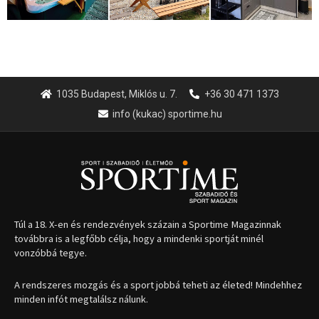
1035 Budapest, Miklós u. 7.
+36 30 471 1373
info (kukac) sportime.hu
Túl a 18. X-en és rendezvények százain a Sportime Magazinnak
továbbra is a legfőbb célja, hogy a mindenki sportját minél
vonzóbbá tegye.
A rendszeres mozgás és a sport jobbá teheti az életed! Mindehhez
minden infót megtalálsz nálunk.