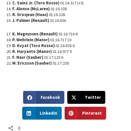
13.
C. Sainz Jr. (Toro Rosso)
01:16.317 (+3)
14.
F. Alonso (McLaren)
01:16.338
15.
R. Grosjean (Haas)
01:16.328
16.
J. Palmer (Renault)
01:16.636
17.
K. Magnussen (Renault)
01:16.716 8
18.
P. Wehrlein (Manor)
01:16.717 10
19.
D. Kvyat (Toro Rosso)
01:16.876 6
20.
R. Haryanto (Manor)
01:16.977 9
21.
F. Nasr (Sauber)
01:17.123 6
22.
M. Ericsson (Sauber)
01:17.238
S
S
Facebook
Twitter
h
h
a
a
S
S
r
r
Linkedin
Pinterest
h
h
e
e
a
a
o
o
r
r
0
n
n