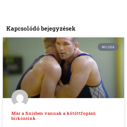
Kapcsolódó bejegyzések
RIO 2016
Már a finisben vannak a kötöttfogású
birkózóink