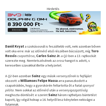
Hirdetés
Daniil Kvyat
a szokásosnál is feszültebb volt, neki azonban bőven
volt oka erre: már az
időmérő
első részében búcsúzott, míg
Toro
Rossós
csapattársa
,
Carlos Sainz Jr.
a
Q2
-ben a 13. rajtkockát
szerezte meg. Nemtetszésének az
orosz
hangot is adott, s
keresetlen szavakkal illette a helyzetet.
A
Q2
-ben azonban
Sainz
egy másik
versenyzőnek
is fejfájást
okozott: a
Williamses Felipe Massa
arra panaszkodott a
csapatrádión, hogy a gyorskörén feltartotta őt a fiatal
spanyol
pilóta
. Nem sokkal az
időmérő
után a
versenyigazgatóság
meghozta döntését: e szerint
Sainz
három rajthelyes büntetést
kapott, így végül holnap a 16. helyről lesz kénytelen nekivágni a
futamnak.