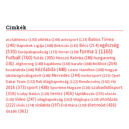
Címkék
Babos Tímea
asztalitenisz
(130)
atlétika
(144)
autosport
(123)
egészség
(240)
Bécs
(214)
Bajnokok Ligája
(168)
Birkózás
(143)
forma 1
(1165)
(530)
Európabajnokság
(173)
ferrari
(139)
Futball
(760)
futás
(305)
Hosszú Katinka
(186)
hungaroring
(181)
kickbox
(204)
Jégkorong
(148)
kajakkenu
(138)
karate
(168)
kézilabda
(448)
kosárlabda
(166)
Lewis Hamilton
(168)
magyar
Mercedes
(244)
labdarúgóválogatott
(148)
motorsport
(153)
Opel
rio
Dakar Team
(132)
Rali Világbajnokság
(122)
Rendezvény
(142)
sport
(438)
2016
(373)
szabadidősport
Sportime Magazin
(128)
(316)
tenisz
(416)
Szalay Balázs
(126)
táplálkozás
(155)
utazás
Video
(247)
vitorlázás
(126)
világbajnokság
(162)
Világkupa
(129)
életmód
(416)
(222)
vívás
(174)
vízilabda
(197)
Érdi Mária
(130)
úszás
(361)