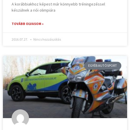
A korábbiakhoz képest már könnyebb tréningezéssel
készülnek a riói olimpiára
TOVÁBB OLVASOM »
2016.07.27.
Nincs hozzászólás
EGYÉB AUTÓSPORT