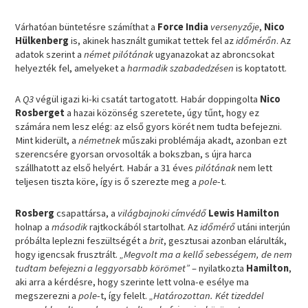
Várhatóan büntetésre számíthat a
Force India
versenyzője
,
Nico
Hülkenberg
is, akinek használt gumikat tettek fel az
időmérőn
. Az
adatok szerint a
német pilótának
ugyanazokat az abroncsokat
helyezték fel, amelyeket a
harmadik szabadedzésen
is koptatott.
A
Q3
végül igazi ki-ki csatát tartogatott. Habár doppingolta
Nico
Rosberget
a hazai közönség szeretete, úgy tűnt, hogy ez
számára nem lesz elég: az első gyors körét nem tudta befejezni.
Mint kiderült, a
németnek
műszaki problémája akadt, azonban ezt
szerencsére gyorsan orvosolták a bokszban, s újra harca
szállhatott az első helyért. Habár a 31 éves
pilótának
nem lett
teljesen tiszta köre, így is ő szerezte meg a
pole
-t.
Rosberg
csapattársa, a
világbajnoki címvédő
Lewis Hamilton
holnap a
második
rajtkockából startolhat. Az
időmérő
utáni interjún
próbálta leplezni feszültségét a
brit
, gesztusai azonban elárulták,
hogy igencsak frusztrált.
„Megvolt ma a kellő sebességem, de nem
tudtam befejezni a leggyorsabb körömet”
– nyilatkozta
Hamilton
,
aki arra a kérdésre, hogy szerinte lett volna-e esélye ma
megszerezni a
pole
-t, így felelt.
„Határozottan. Két tizeddel