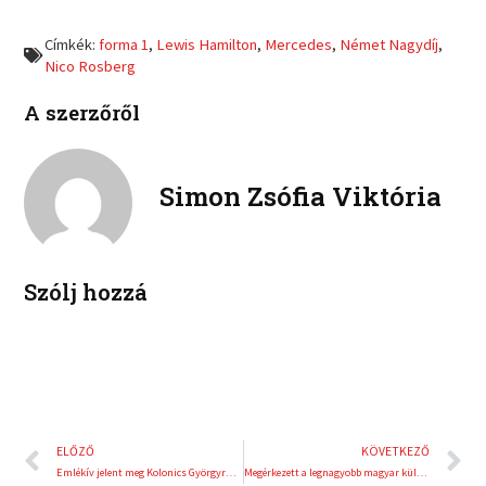
e
e
f
t
o
o
a
w
Címkék:
forma 1
,
Lewis Hamilton
,
Mercedes
,
Német Nagydíj
,
n
n
c
i
Nico Rosberg
l
p
e
t
i
i
b
t
A szerzőről
n
n
o
e
k
t
o
r
e
e
k
d
r
Simon Zsófia Viktória
i
e
n
s
t
Szólj hozzá
Előző
K
ELŐZŐ
KÖVETKEZŐ
Emlékív jelent meg Kolonics Györgyről halálának nyolcadik évfordulóján
Megérkezett a legnagyobb magyar küldöttség