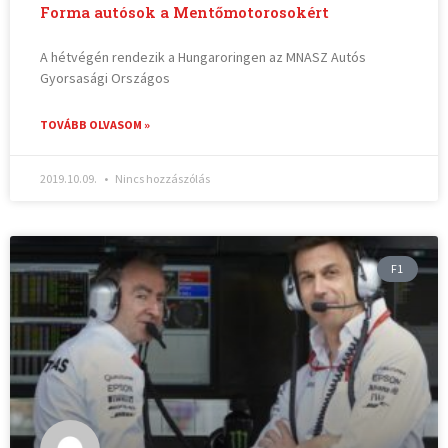
Forma autósok a Mentőmotorosokért
A hétvégén rendezik a Hungaroringen az MNASZ Autós
Gyorsasági Országos
TOVÁBB OLVASOM »
2019.10.09.
Nincs hozzászólás
F1