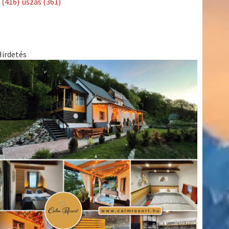
(416)
úszás
(361)
Hirdetés