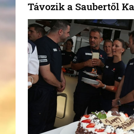
Távozik a Saubertől K