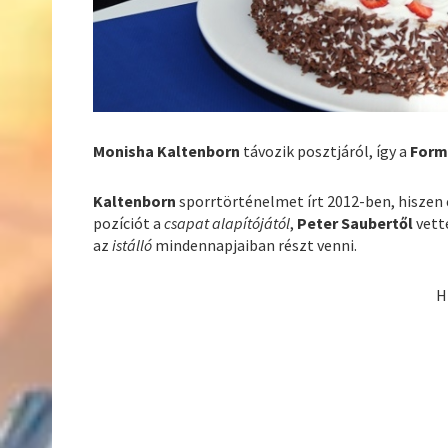
Monisha Kaltenborn
távozik posztjáról, így a
Form
Kaltenborn
sporrtörténelmet írt 2012-ben, hiszen 
pozíciót a
csapat alapítójától
,
Peter Saubertől
vett
az
istálló
mindennapjaiban részt venni.
H