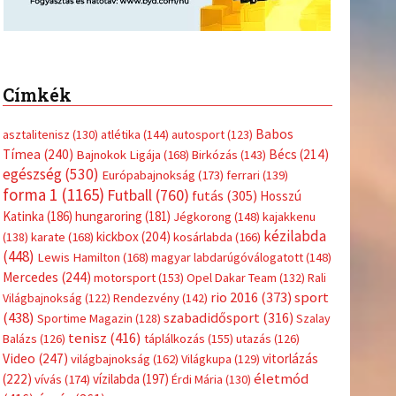
Címkék
Babos
asztalitenisz
(130)
atlétika
(144)
autosport
(123)
Tímea
(240)
Bécs
(214)
Bajnokok Ligája
(168)
Birkózás
(143)
egészség
(530)
Európabajnokság
(173)
ferrari
(139)
forma 1
(1165)
Futball
(760)
futás
(305)
Hosszú
Katinka
(186)
hungaroring
(181)
Jégkorong
(148)
kajakkenu
kézilabda
kickbox
(204)
(138)
karate
(168)
kosárlabda
(166)
(448)
Lewis Hamilton
(168)
magyar labdarúgóválogatott
(148)
Mercedes
(244)
motorsport
(153)
Opel Dakar Team
(132)
Rali
sport
rio 2016
(373)
Világbajnokság
(122)
Rendezvény
(142)
(438)
szabadidősport
(316)
Sportime Magazin
(128)
Szalay
tenisz
(416)
Balázs
(126)
táplálkozás
(155)
utazás
(126)
Video
(247)
vitorlázás
világbajnokság
(162)
Világkupa
(129)
életmód
(222)
vívás
(174)
vízilabda
(197)
Érdi Mária
(130)