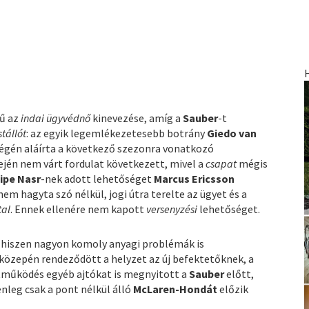
gű az
indai ügyvédnő
kinevezése, amíg a
Sauber
-t
stállót
: az egyik legemlékezetesebb botrány
Giedo van
végén aláírta a következő szezonra vonatkozó
ején nem várt fordulat következett, mivel a
csapat
mégis
lipe Nasr
-nek adott lehetőséget
Marcus Ericsson
em hagyta szó nélkül, jogi útra terelte az ügyet és a
tal
. Ennek ellenére nem kapott
versenyzési
lehetőséget.
, hiszen nagyon komoly anyagi problémák is
közepén rendeződött a helyzet az új befektetőknek, a
tműködés egyéb ajtókat is megnyitott a
Sauber
előtt,
nleg csak a pont nélkül álló
McLaren-Hondát
előzik