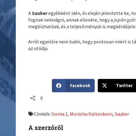
A
Sauber
egyébként idén, év elején jelentette be, 
fognak nekivágni, annak ellenére, hogy a
japán gyár
megbízhatóak, és a teljesítményük is megkérdőjele
Arról egyelőre nem tudni, hogy pontosan miért is t
az utódja.
S
S
Facebook
Twitter
h
h
a
a
0
r
r
e
e
Címkék:
forma 1
,
Monisha Kaltenborn
,
Sauber
o
o
n
n
A szerzőről
f
t
a
w