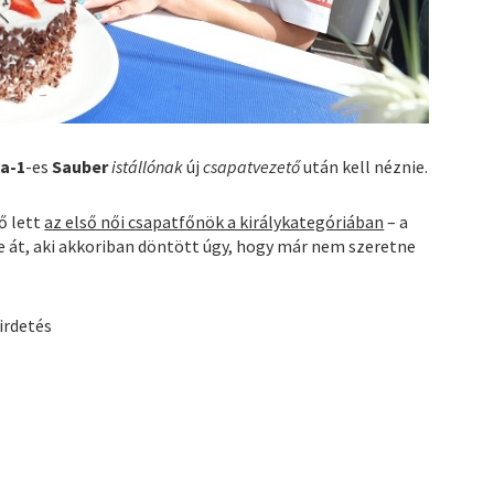
a-1
-es
Sauber
istállónak
új
csapatvezető
után kell néznie.
ő lett
az első női csapatfőnök a királykategóriában
– a
e át, aki akkoriban döntött úgy, hogy már nem szeretne
irdetés