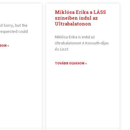
Miklósa Erika a LÁSS
színeiben indul az
Ultrabalatonon
d Sorry, but the
requested could
Miklósa Erika is indul az
Ultrabalatonon! A Kossuth-díjas
SOM »
és Liszt
TOVÁBB OLVASOM »