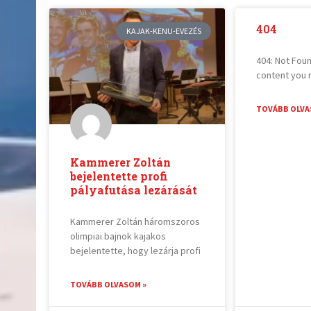
404
KAJAK-KENU-EVEZÉS
404: Not Foun
content you 
TOVÁBB OLVA
Kammerer Zoltán
bejelentette profi
pályafutása lezárását
Kammerer Zoltán háromszoros
olimpiai bajnok kajakos
bejelentette, hogy lezárja profi
TOVÁBB OLVASOM »