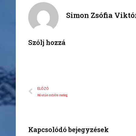
c
i
Simon Zsófia Viktó
e
t
b
t
o
e
o
r
k
Szólj hozzá
Előző
ELŐZŐ
Hó után extrém meleg
Kapcsolódó bejegyzések