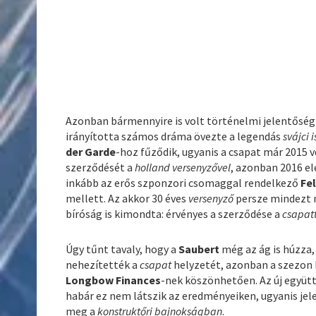
Azonban bármennyire is volt történelmi jelentősé
irányította számos dráma övezte a legendás
svájci i
der Garde
-hoz fűződik, ugyanis a csapat már 2015 
szerződését a
holland versenyzővel
, azonban 2016 el
inkább az erős szponzori csomaggal rendelkező
Fe
mellett. Az akkor 30 éves
versenyző
persze mindezt n
bíróság is kimondta: érvényes a szerződése a
csapat
Úgy tűnt tavaly, hogy a
Saubert
még az ág is húzza
nehezítették a
csapat
helyzetét, azonban a szezon 
Longbow Finances
-nek köszönhetően. Az új együt
habár ez nem látszik az eredményeiken, ugyanis jele
meg a
konstruktőri bajnokságban
.