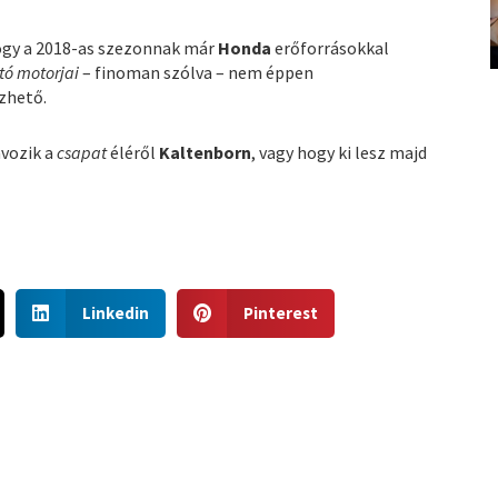
hogy a 2018-as szezonnak már
Honda
erőforrásokkal
tó motorjai
– finoman szólva – nem éppen
zhető.
ávozik a
csapat
éléről
Kaltenborn
, vagy hogy ki lesz majd
S
S
Linkedin
Pinterest
h
h
a
a
r
r
e
e
o
o
n
n
l
p
i
i