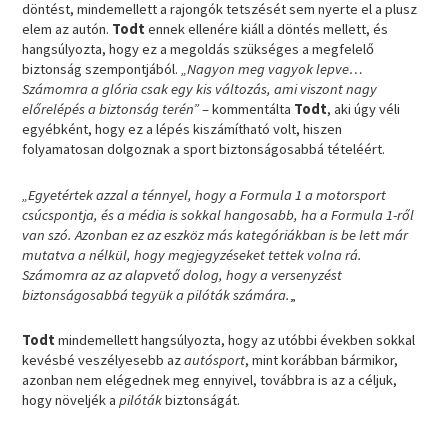
döntést, mindemellett a rajongók tetszését sem nyerte el a plusz
elem az autón.
Todt
ennek ellenére kiáll a döntés mellett, és
hangsúlyozta, hogy ez a megoldás szükséges a megfelelő
biztonság szempontjából.
„Nagyon meg vagyok lepve…
Számomra a glória csak egy kis változás, ami viszont nagy
előrelépés a biztonság terén”
– kommentálta
Todt
, aki úgy véli
egyébként, hogy ez a lépés kiszámítható volt, hiszen
folyamatosan dolgoznak a sport biztonságosabbá tételéért.
„Egyetértek azzal a ténnyel, hogy a Formula 1 a motorsport
csúcspontja, és a média is sokkal hangosabb, ha a Formula 1-ről
van szó. Azonban ez az eszköz más kategóriákban is be lett már
mutatva a nélkül, hogy megjegyzéseket tettek volna rá.
Számomra az az alapvető dolog, hogy a versenyzést
biztonságosabbá tegyük a pilóták számára.
„
Todt
mindemellett hangsúlyozta, hogy az utóbbi években sokkal
kevésbé veszélyesebb az
autósport
, mint korábban bármikor,
azonban nem elégednek meg ennyivel, továbbra is az a céljuk,
hogy növeljék a
pilóták
biztonságát.