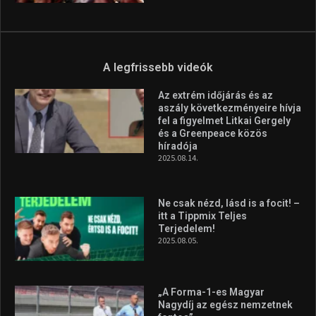
A legfrissebb videók
Az extrém időjárás és az
aszály következményeire hívja
fel a figyelmet Litkai Gergely
és a Greenpeace közös
híradója
2025.08.14.
Ne csak nézd, lásd is a focit! –
itt a Tippmix Teljes
Terjedelem!
2025.08.05.
„A Forma-1-es Magyar
Nagydíj az egész nemzetnek