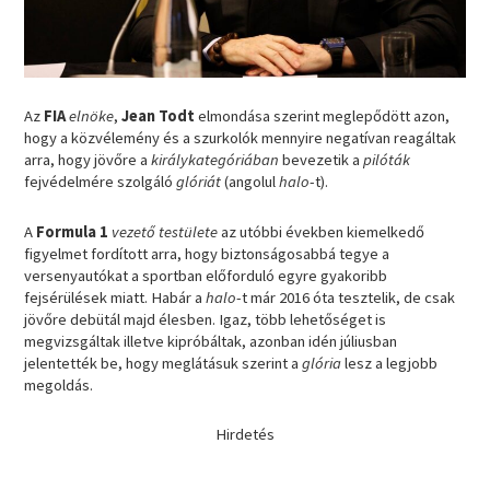
Az
FIA
elnöke
,
Jean Todt
elmondása szerint meglepődött azon,
hogy a közvélemény és a szurkolók mennyire negatívan reagáltak
arra, hogy jövőre a
királykategóriában
bevezetik a
pilóták
fejvédelmére szolgáló
glóriát
(angolul
halo
-t).
A
Formula 1
vezető testülete
az utóbbi években kiemelkedő
figyelmet fordított arra, hogy biztonságosabbá tegye a
versenyautókat a sportban előforduló egyre gyakoribb
fejsérülések miatt. Habár a
halo
-t már 2016 óta tesztelik, de csak
jövőre debütál majd élesben. Igaz, több lehetőséget is
megvizsgáltak illetve kipróbáltak, azonban idén júliusban
jelentették be, hogy meglátásuk szerint a
glória
lesz a legjobb
megoldás.
Hirdetés