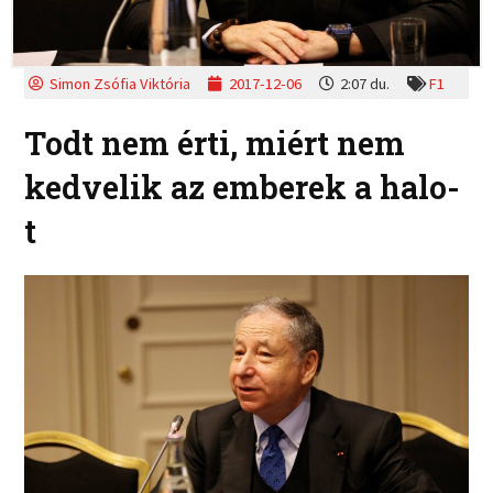
Simon Zsófia Viktória
2017-12-06
2:07 du.
F1
Todt nem érti, miért nem
kedvelik az emberek a halo-
t