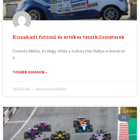
Kiszakadt futómű és értékes tesztkilométerek
Csomós Miklós és Nagy Attila a Szilveszter Rallye-n immáron
a
TOVÁBB OLVASOM »
2016.01.06.
Nincs hozzászólás
F1