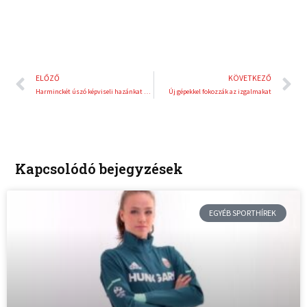
Előző
K
ELŐZŐ
KÖVETKEZŐ
Harminckét úszó képviseli hazánkat a dániai Eb-n
Új gépekkel fokozzák az izgalmakat
Kapcsolódó bejegyzések
EGYÉB SPORTHÍREK