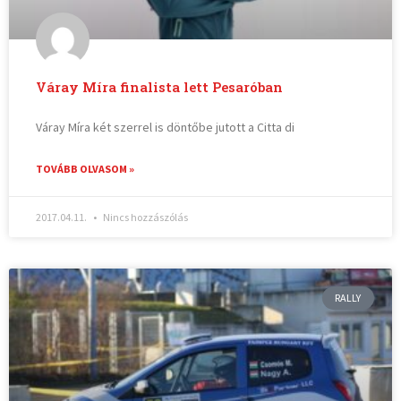
Váray Míra finalista lett Pesaróban
Váray Míra két szerrel is döntőbe jutott a Citta di
TOVÁBB OLVASOM »
2017.04.11.
Nincs hozzászólás
RALLY