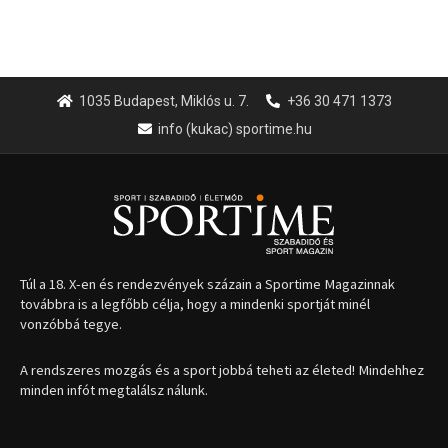
1035 Budapest, Miklós u. 7.
+36 30 471 1373
info (kukac) sportime.hu
Túl a 18. X-en és rendezvények százain a Sportime Magazinnak
továbbra is a legfőbb célja, hogy a mindenki sportját minél
vonzóbbá tegye.
A rendszeres mozgás és a sport jobbá teheti az életed! Mindehhez
minden infót megtalálsz nálunk.