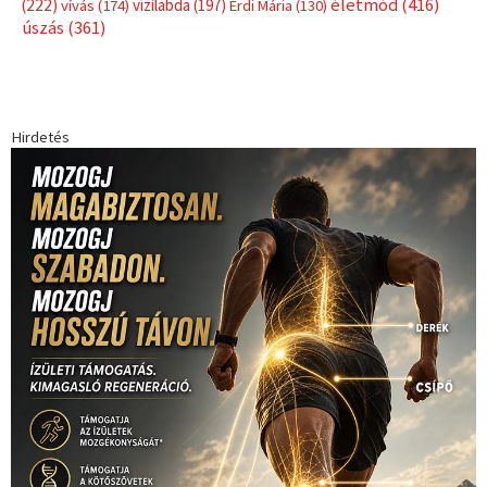
életmód
(416)
(222)
vívás
(174)
vízilabda
(197)
Érdi Mária
(130)
úszás
(361)
Hirdetés