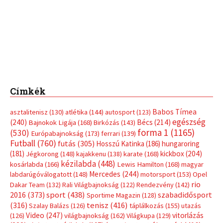
Címkék
Babos Tímea
asztalitenisz
(130)
atlétika
(144)
autosport
(123)
egészség
(240)
Bécs
(214)
Bajnokok Ligája
(168)
Birkózás
(143)
forma 1
(1165)
(530)
Európabajnokság
(173)
ferrari
(139)
Futball
(760)
futás
(305)
Hosszú Katinka
(186)
hungaroring
(181)
kickbox
(204)
Jégkorong
(148)
kajakkenu
(138)
karate
(168)
kézilabda
(448)
kosárlabda
(166)
Lewis Hamilton
(168)
magyar
Mercedes
(244)
labdarúgóválogatott
(148)
motorsport
(153)
Opel
rio
Dakar Team
(132)
Rali Világbajnokság
(122)
Rendezvény
(142)
sport
(438)
2016
(373)
szabadidősport
Sportime Magazin
(128)
(316)
tenisz
(416)
Szalay Balázs
(126)
táplálkozás
(155)
utazás
Video
(247)
vitorlázás
(126)
világbajnokság
(162)
Világkupa
(129)