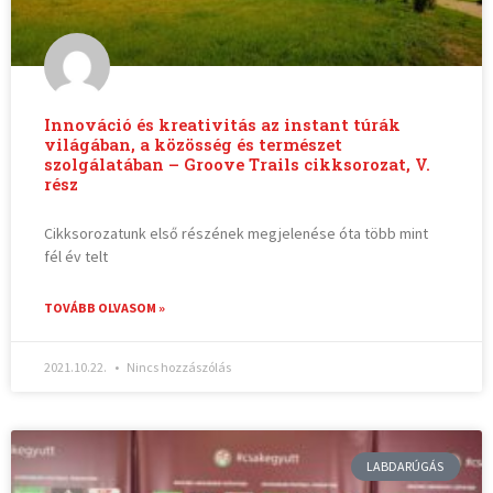
Innováció és kreativitás az instant túrák
világában, a közösség és természet
szolgálatában – Groove Trails cikksorozat, V.
rész
Cikksorozatunk első részének megjelenése óta több mint
fél év telt
TOVÁBB OLVASOM »
2021.10.22.
Nincs hozzászólás
LABDARÚGÁS