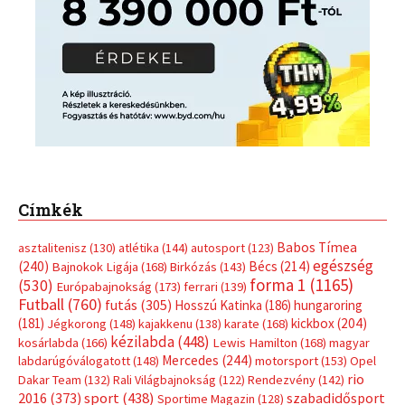
Címkék
Babos Tímea
asztalitenisz
(130)
atlétika
(144)
autosport
(123)
egészség
(240)
Bécs
(214)
Bajnokok Ligája
(168)
Birkózás
(143)
forma 1
(1165)
(530)
Európabajnokság
(173)
ferrari
(139)
Futball
(760)
futás
(305)
Hosszú Katinka
(186)
hungaroring
(181)
kickbox
(204)
Jégkorong
(148)
kajakkenu
(138)
karate
(168)
kézilabda
(448)
kosárlabda
(166)
Lewis Hamilton
(168)
magyar
Mercedes
(244)
labdarúgóválogatott
(148)
motorsport
(153)
Opel
rio
Dakar Team
(132)
Rali Világbajnokság
(122)
Rendezvény
(142)
sport
(438)
2016
(373)
szabadidősport
Sportime Magazin
(128)