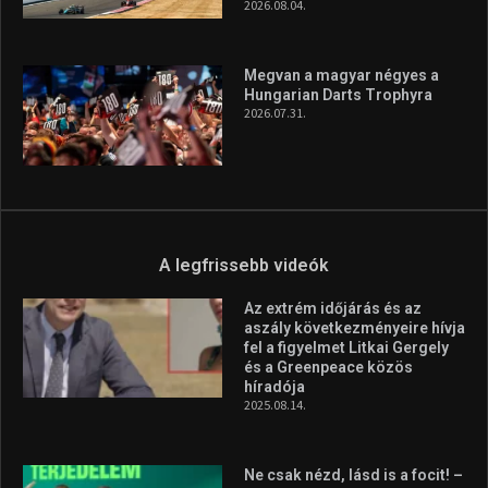
2026.08.04.
Megvan a magyar négyes a
Hungarian Darts Trophyra
2026.07.31.
A legfrissebb videók
Az extrém időjárás és az
aszály következményeire hívja
fel a figyelmet Litkai Gergely
és a Greenpeace közös
híradója
2025.08.14.
Ne csak nézd, lásd is a focit! –