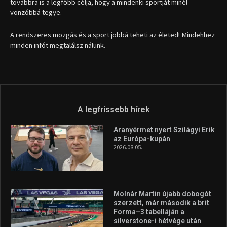
továbbra is a legfőbb célja, hogy a mindenki sportját minél
vonzóbbá tegye.
A rendszeres mozgás és a sport jobbá teheti az életed! Mindehhez
minden infót megtalálsz nálunk.
A legfrissebb hírek
Aranyérmet nyert Szilágyi Erik
az Európa-kupán
2026.08.05.
Molnár Martin újabb dobogót
szerzett, már második a brit
Forma–3 tabelláján a
silverstone-i hétvége után