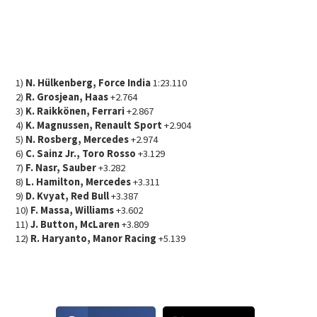
1)
N. Hülkenberg, Force India
1:23.110
2)
R. Grosjean, Haas
+2.764
3)
K. Raikkönen, Ferrari
+2.867
4)
K. Magnussen, Renault Sport
+2.904
5)
N. Rosberg, Mercedes
+2.974
6)
C. Sainz Jr., Toro Rosso
+3.129
7)
F. Nasr, Sauber
+3.282
8)
L. Hamilton, Mercedes
+3.311
9)
D. Kvyat, Red Bull
+3.387
10)
F. Massa, Williams
+3.602
11)
J. Button, McLaren
+3.809
12)
R. Haryanto, Manor Racing
+5.139
S
S