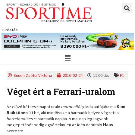
Skip
to
content
Hirdetés
Main
Menu
Simon Zsófia Viktória
2016-02-24
12:00 de.
F1
Véget ért a Ferrari-uralom
Az előző két tesztnapot uraló
maranellói
gárda autójába ma
Kimi
Raikkönen
ült be, aki mindössze a harmadik helyen végzett a
barcelonai
teszt harmadik napján. A mai nap legnagyobb
meglepetését pedig egyértelműen az idén debütáló
Haas
szerezte.