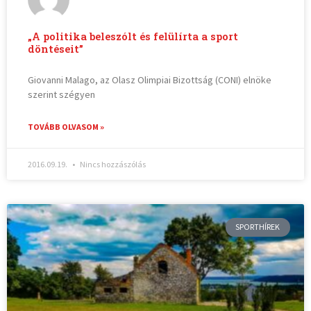
„A politika beleszólt és felülírta a sport
döntéseit”
Giovanni Malago, az Olasz Olimpiai Bizottság (CONI) elnöke
szerint szégyen
TOVÁBB OLVASOM »
2016.09.19.
Nincs hozzászólás
SPORTHÍREK