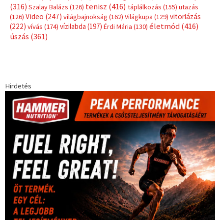
(316)
tenisz
(416)
Szalay Balázs
(126)
táplálkozás
(155)
utazás
Video
(247)
vitorlázás
(126)
világbajnokság
(162)
Világkupa
(129)
életmód
(416)
(222)
vívás
(174)
vízilabda
(197)
Érdi Mária
(130)
úszás
(361)
Hirdetés