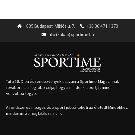
1035 Budapest, Miklós u. 7.
+36 30 471 1373
info (kukac) sportime.hu
Túl a 18. X-en és rendezvények százain a Sportime Magazinnak
továbbra is a legfőbb célja, hogy a mindenki sportját minél
vonzóbbá tegye.
A rendszeres mozgás és a sport jobbá teheti az életed! Mindehhez
minden infót megtalálsz nálunk.