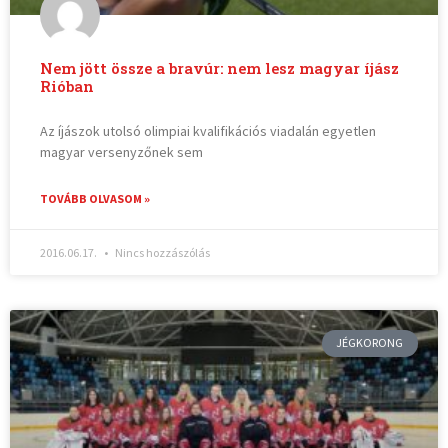
Nem jött össze a bravúr: nem lesz magyar íjász
Rióban
Az íjászok utolsó olimpiai kvalifikációs viadalán egyetlen
magyar versenyzőnek sem
TOVÁBB OLVASOM »
2016.06.17.
Nincs hozzászólás
JÉGKORONG