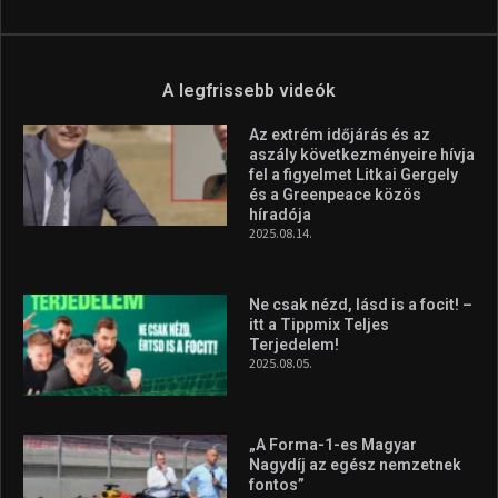
A legfrissebb videók
Az extrém időjárás és az
aszály következményeire hívja
fel a figyelmet Litkai Gergely
és a Greenpeace közös
híradója
2025.08.14.
Ne csak nézd, lásd is a focit! –
itt a Tippmix Teljes
Terjedelem!
2025.08.05.
„A Forma-1-es Magyar
Nagydíj az egész nemzetnek
fontos”