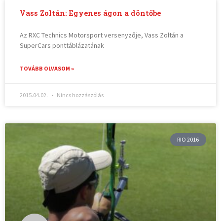
Vass Zoltán: Egyenes ágon a döntőbe
Az RXC Technics Motorsport versenyzője, Vass Zoltán a
SuperCars ponttáblázatának
TOVÁBB OLVASOM »
2015.04.02.
Nincs hozzászólás
RIO 2016