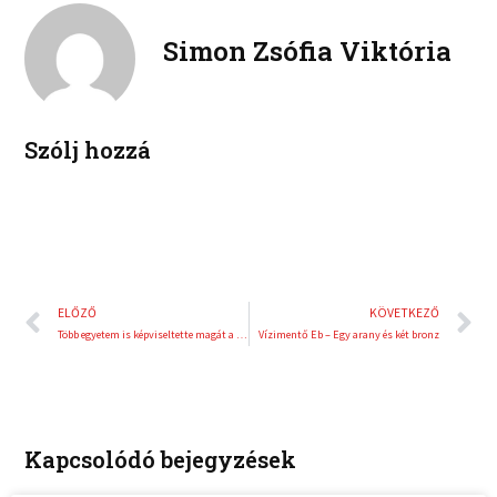
e
e
k
d
r
Simon Zsófia Viktória
i
e
n
s
t
Szólj hozzá
Előző
K
ELŐZŐ
KÖVETKEZŐ
Több egyetem is képviseltette magát a VI. Országos Állatorvos-Agrár Sportnapon
Vízimentő Eb – Egy arany és két bronz
Kapcsolódó bejegyzések