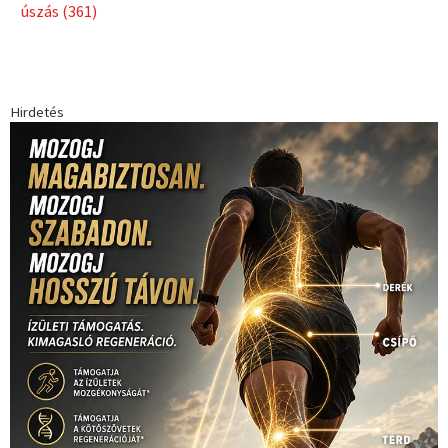
úszás
(361)
Hirdetés