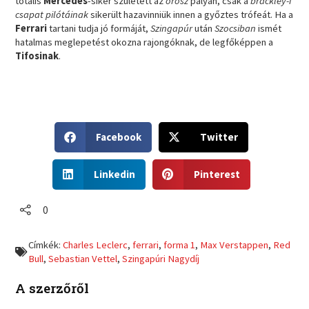
totális
Mercedes
-siker született az
orosz
pályán, csak a
brackley-i
csapat pilótáinak
sikerült hazavinniük innen a győztes trófeát. Ha a
Ferrari
tartani tudja jó formáját,
Szingapúr
után
Szocsiban
ismét
hatalmas meglepetést okozna rajongóknak, de legfőképpen a
Tifosinak
.
S
S
Facebook
Twitter
h
h
a
a
S
S
r
r
Linkedin
Pinterest
h
h
e
e
a
a
o
o
r
r
0
n
n
e
e
f
t
o
o
a
w
Címkék:
Charles Leclerc
,
ferrari
,
forma 1
,
Max Verstappen
,
Red
n
n
c
i
Bull
,
Sebastian Vettel
,
Szingapúri Nagydíj
l
p
e
t
i
i
b
t
A szerzőről
n
n
o
e
k
t
o
r