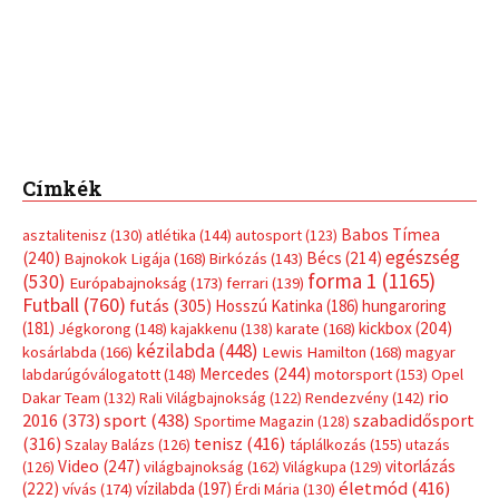
Címkék
Babos Tímea
asztalitenisz
(130)
atlétika
(144)
autosport
(123)
egészség
(240)
Bécs
(214)
Bajnokok Ligája
(168)
Birkózás
(143)
forma 1
(1165)
(530)
Európabajnokság
(173)
ferrari
(139)
Futball
(760)
futás
(305)
Hosszú Katinka
(186)
hungaroring
(181)
kickbox
(204)
Jégkorong
(148)
kajakkenu
(138)
karate
(168)
kézilabda
(448)
kosárlabda
(166)
Lewis Hamilton
(168)
magyar
Mercedes
(244)
labdarúgóválogatott
(148)
motorsport
(153)
Opel
rio
Dakar Team
(132)
Rali Világbajnokság
(122)
Rendezvény
(142)
sport
(438)
2016
(373)
szabadidősport
Sportime Magazin
(128)
(316)
tenisz
(416)
Szalay Balázs
(126)
táplálkozás
(155)
utazás
Video
(247)
vitorlázás
(126)
világbajnokság
(162)
Világkupa
(129)
életmód
(416)
(222)
vívás
(174)
vízilabda
(197)
Érdi Mária
(130)