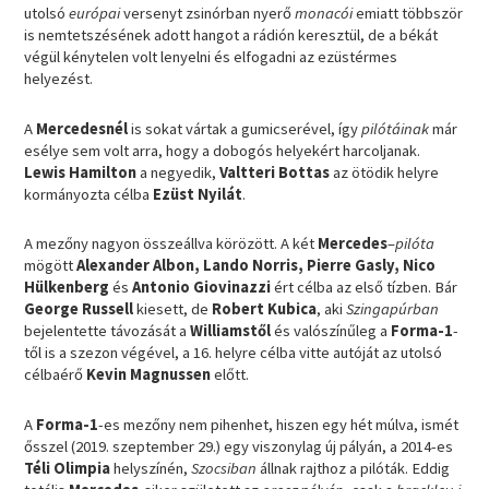
utolsó
európai
versenyt zsinórban nyerő
monacói
emiatt többször
is nemtetszésének adott hangot a rádión keresztül, de a békát
végül kénytelen volt lenyelni és elfogadni az ezüstérmes
helyezést.
A
Mercedesnél
is sokat vártak a gumicserével, így
pilótáinak
már
esélye sem volt arra, hogy a dobogós helyekért harcoljanak.
Lewis Hamilton
a negyedik,
Valtteri Bottas
az ötödik helyre
kormányozta célba
Ezüst Nyilát
.
A mezőny nagyon összeállva körözött. A két
Mercedes
–
pilóta
mögött
Alexander Albon, Lando Norris, Pierre Gasly, Nico
Hülkenberg
és
Antonio Giovinazzi
ért célba az első tízben. Bár
George Russell
kiesett, de
Robert Kubica
, aki
Szingapúrban
bejelentette távozását a
Williamstől
és valószínűleg a
Forma-1
-
től is a szezon végével, a 16. helyre célba vitte autóját az utolsó
célbaérő
Kevin Magnussen
előtt.
A
Forma-1
-es mezőny nem pihenhet, hiszen egy hét múlva, ismét
ősszel (2019. szeptember 29.) egy viszonylag új pályán, a 2014-es
Téli Olimpia
helyszínén,
Szocsiban
állnak rajthoz a pilóták. Eddig