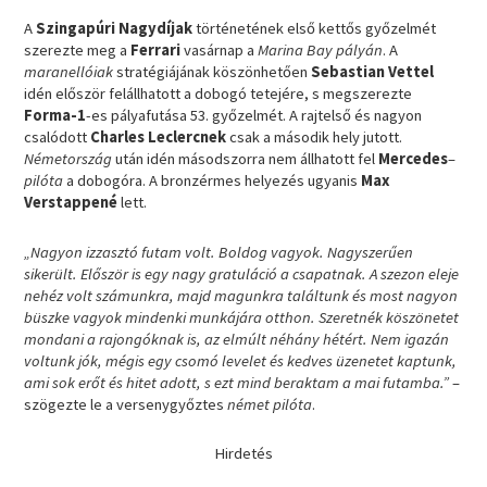
A
Szingapúri Nagydíjak
történetének első kettős győzelmét
szerezte meg a
Ferrari
vasárnap a
Marina Bay pályán
. A
maranellóiak
stratégiájának köszönhetően
Sebastian Vettel
idén először felállhatott a dobogó tetejére, s megszerezte
Forma-1
-es pályafutása 53. győzelmét. A rajtelső és nagyon
csalódott
Charles Leclercnek
csak a második hely jutott.
Németország
után idén másodszorra nem állhatott fel
Mercedes
–
pilóta
a dobogóra. A bronzérmes helyezés ugyanis
Max
Verstappené
lett.
„Nagyon izzasztó futam volt. Boldog vagyok. Nagyszerűen
sikerült. Először is egy nagy gratuláció a csapatnak. A szezon eleje
nehéz volt számunkra, majd magunkra találtunk és most nagyon
büszke vagyok mindenki munkájára otthon. Szeretnék köszönetet
mondani a rajongóknak is, az elmúlt néhány hétért. Nem igazán
voltunk jók, mégis egy csomó levelet és kedves üzenetet kaptunk,
ami sok erőt és hitet adott, s ezt mind beraktam a mai futamba.”
–
szögezte le a versenygyőztes
német pilóta
.
Hirdetés