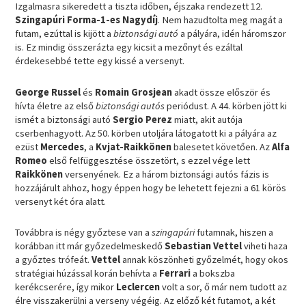
Izgalmasra sikeredett a tiszta időben, éjszaka rendezett 12.
Szingapúri Forma-1-es Nagydíj
. Nem hazudtolta meg magát a
futam, ezúttal is kijött a
biztonsági autó
a pályára, idén háromszor
is. Ez mindig összerázta egy kicsit a mezőnyt és ezáltal
érdekesebbé tette egy kissé a versenyt.
George Russel
és
Romain Grosjean
akadt össze először és
hívta életre az első
biztonsági autós
periódust. A 44. körben jött ki
ismét a biztonsági autó
Sergio Perez
miatt, akit autója
cserbenhagyott. Az 50. körben utoljára látogatott ki a pályára az
ezüst
Mercedes
, a
Kvjat-Raikkönen
balesetet követően. Az
Alfa
Romeo
első felfüggesztése összetört, s ezzel vége lett
Raikkönen
versenyének. Ez a három biztonsági autós fázis is
hozzájárult ahhoz, hogy éppen hogy be lehetett fejezni a 61 körös
versenyt két óra alatt.
Továbbra is négy győztese van a
szingapúri
futamnak, hiszen a
korábban itt már győzedelmeskedő
Sebastian Vettel
viheti haza
a győztes trófeát.
Vettel
annak köszönheti győzelmét, hogy okos
stratégiai húzással korán behívta a
Ferrari
a bokszba
kerékcserére, így mikor
Leclercen
volt a sor, ő már nem tudott az
élre visszakerülni a verseny végéig. Az előző két futamot, a két