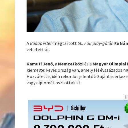
A
Budapesten
megtartott
50. Fair play-gálán
Fa Ná
vehetett át.
Kamuti Jenő
, a
Nemzetközi
és a
Magyar Olimpiai 
kiemelte: kevés ország van, amely fél évszázados mú
Hozzátette, idén rekordot jelentő 50 ajánlás érkeze
vagy diplomát osztottak ki.
H