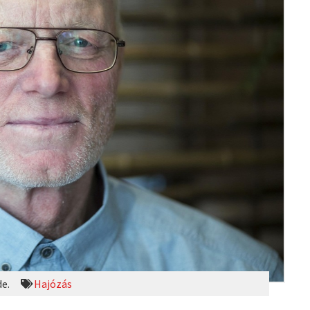
de.
Hajózás