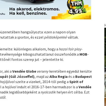
oüzenetében hangsúlyozta: ezen a napon olyan
lmutattak a
sporton
, és ezzel
példaképekké
váltak.
emelte: különleges alkalom, hogy a
hazai fair play-
et tevékenysége kibogozhatatlanul összefonódik a
MOB
-
őnél fontos szerep jut – jelentette ki.
ar
, aki a
Vendée Globe
verseny
keretében egyedül kerülte
upát (Gál Józseffel)
, majd az
Alba Regia
és a
Budapest
 hajójával
szelte a vizeket, 2014-től pedig a
Spirit of
el a
hajóval
indult el 2016-17-ben harmadszor is a
Vendée
madik legidősebbjeként a
nyolcadik
helyen ért célba. Ezt
stől
.