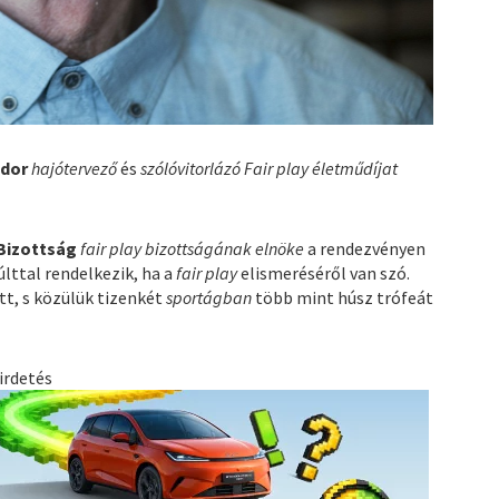
ndor
hajótervező
és
szólóvitorlázó
Fair play életműdíjat
Bizottság
fair play bizottságának elnöke
a rendezvényen
lttal rendelkezik, ha a
fair play
elismeréséről van szó.
tt, s közülük tizenkét
sportágban
több mint húsz trófeát
irdetés