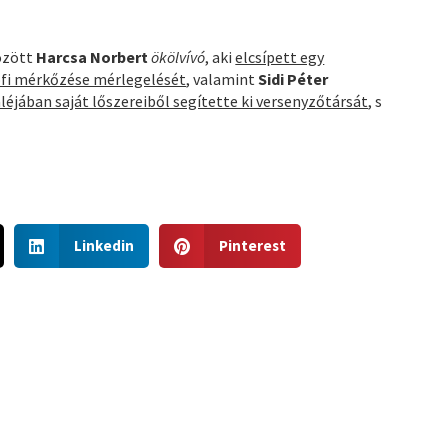
özött
Harcsa Norbert
ökölvívó
, aki
elcsípett egy
ofi mérkőzése mérlegelését
, valamint
Sidi Péter
éjában saját lőszereiből segítette ki versenyzőtársát
, s
S
S
Linkedin
Pinterest
h
h
a
a
r
r
e
e
o
o
n
n
l
p
i
i
n
n