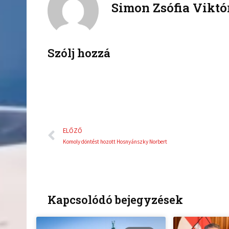
Simon Zsófia Viktó
e
t
b
t
o
e
o
r
k
Szólj hozzá
Előző
ELŐZŐ
Komoly döntést hozott Hosnyánszky Norbert
Kapcsolódó bejegyzések