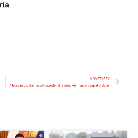
ria
k
t
e
e
d
r
i
e
n
s
t
Köve
KÖVETKEZŐ
A létszámcsökkentéstől függetlenül is lehet két magyar csapat a BL-ben