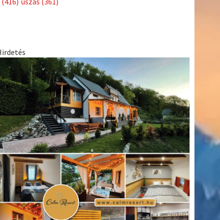
(416)
úszás
(361)
Hirdetés