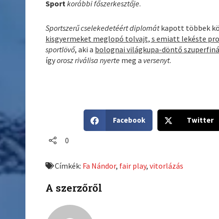
Sport
korábbi főszerkesztője
.
Sportszerű cselekedetéért diplomát
kapott többek k
kisgyermeket meglopó tolvajt, s emiatt lekéste pr
sportlövő
, aki a
bolognai világkupa-döntő szuperfinál
így
orosz riválisa nyerte
meg a
versenyt
.
S
S
Facebook
Twitter
h
h
a
a
0
r
r
e
e
Címkék:
Fa Nándor
,
fair play
,
vitorlázás
o
o
n
n
A szerzőről
f
t
a
w
c
i