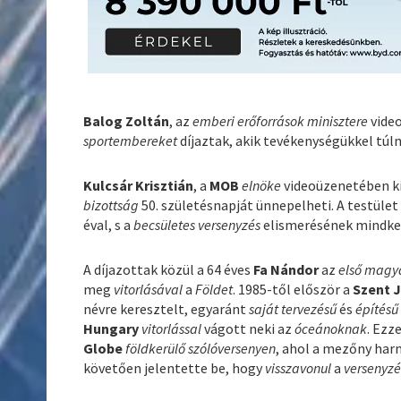
Balog Zoltán
, az
emberi erőforrások minisztere
vide
sportembereket
díjaztak, akik tevékenységükkel tú
Kulcsár Krisztián
, a
MOB
elnöke
videoüzenetében ki
bizottság
50. születésnapját ünnepelheti. A testül
éval, s a
becsületes versenyzés
elismerésének mindkett
A díjazottak közül a 64 éves
Fa Nándor
az
első magy
meg
vitorlásával
a
Földet
. 1985-től először a
Szent J
névre keresztelt, egyaránt
saját tervezésű
és
építésű
Hungary
vitorlással
vágott neki az
óceánoknak
. Ezz
Globe
földkerülő szólóversenyen
, ahol a mezőny har
követően jelentette be, hogy
visszavonul
a
versenyzé