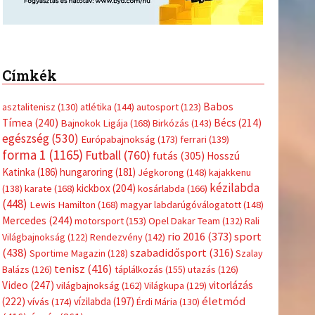
Címkék
Babos
asztalitenisz
(130)
atlétika
(144)
autosport
(123)
Tímea
(240)
Bécs
(214)
Bajnokok Ligája
(168)
Birkózás
(143)
egészség
(530)
Európabajnokság
(173)
ferrari
(139)
forma 1
(1165)
Futball
(760)
futás
(305)
Hosszú
Katinka
(186)
hungaroring
(181)
Jégkorong
(148)
kajakkenu
kézilabda
kickbox
(204)
(138)
karate
(168)
kosárlabda
(166)
(448)
Lewis Hamilton
(168)
magyar labdarúgóválogatott
(148)
Mercedes
(244)
motorsport
(153)
Opel Dakar Team
(132)
Rali
sport
rio 2016
(373)
Világbajnokság
(122)
Rendezvény
(142)
(438)
szabadidősport
(316)
Sportime Magazin
(128)
Szalay
tenisz
(416)
Balázs
(126)
táplálkozás
(155)
utazás
(126)
Video
(247)
vitorlázás
világbajnokság
(162)
Világkupa
(129)
életmód
(222)
vívás
(174)
vízilabda
(197)
Érdi Mária
(130)