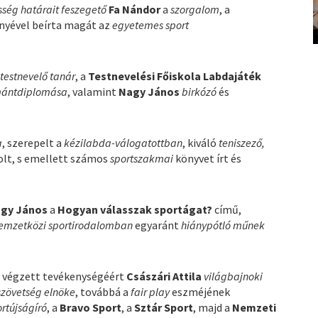
sség határait feszegető
Fa Nándor
a
szorgalom
, a
ényével beírta magát az
egyetemes sport
testnevelő tanár
, a
Testnevelési Főiskola Labdajáték
ántdiplomása
, valamint
Nagy János
birkózó
és
a
, szerepelt a
kézilabda-válogatottban
, kiváló
teniszező,
olt, s emellett számos
sportszakmai
könyvet írt és
gy János
a
Hogyan válasszak sportágat?
című,
emzetközi sportirodalomban
egyaránt
hiánypótló műnek
n
végzett tevékenységéért
Császári Attila
világbajnoki
szövetség elnöke
, továbbá a
fair play
eszméjének
ortújságíró
, a
Bravo Sport
, a
Sztár Sport
, majd a
Nemzeti