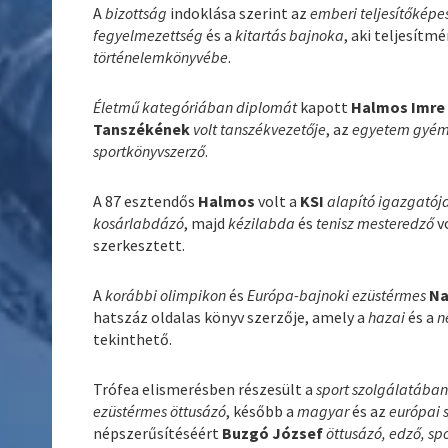
A
bizottság
indoklása szerint az
emberi teljesítőképe
fegyelmezettség
és a
kitartás bajnoka
, aki teljesítm
történelemkönyvébe
.
Életmű kategóriában diplomát
kapott
Halmos Imre
Tanszékének
volt tanszékvezetője
, az
egyetem gyém
sportkönyvszerző
.
A 87 esztendős
Halmos
volt a
KSI
alapító igazgatój
kosárlabdázó
, majd
kézilabda
és
tenisz mesteredző
v
szerkesztett.
A
korábbi olimpikon
és
Európa-bajnoki ezüstérmes
Na
hatszáz oldalas könyv szerzője, amely a
hazai
és a
n
tekinthető.
Trófea elismerésben részesült a
sport szolgálatába
ezüstérmes öttusázó
, később a
magyar
és az
európai 
népszerűsítéséért
Buzgó József
öttusázó, edző, sp