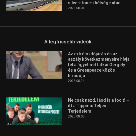
silverstone-i hétvége után
2026.08.04.
A legfrissebb videók
Az extrém időjárás és az
aszály következményeire hívja
fel a figyelmet Litkai Gergely
és a Greenpeace közös
híradója
2025.08.14.
Ne csak nézd, lásd is a focit! –
itt a Tippmix Teljes
Terjedelem!
2025.08.05.