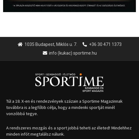
1035 Budapest, Miklós u. 7.
+36 30 471 1373
info (kukac) sportime.hu
Túl a 18. X-en és rendezvények százain a Sportime Magazinnak
továbbra is a legfőbb célja, hogy a mindenki sportját minél
vonzóbbá tegye.
A rendszeres mozgás és a sport jobbá teheti az életed! Mindehhez
minden infót megtalálsz nálunk.