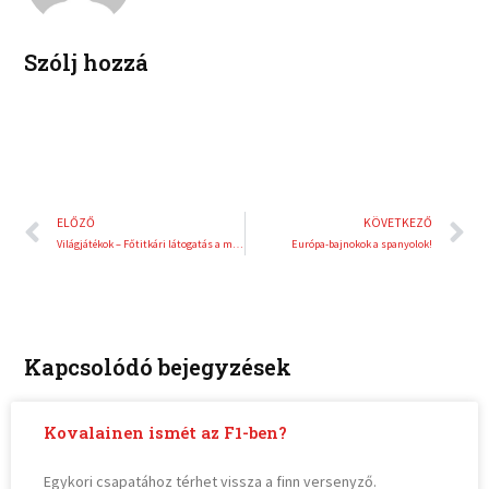
t
Szólj hozzá
Előző
K
ELŐZŐ
KÖVETKEZŐ
Világjátékok – Főtitkári látogatás a műrepülőknél
Európa-bajnokok a spanyolok!
Kapcsolódó bejegyzések
Kovalainen ismét az F1-ben?
Egykori csapatához térhet vissza a finn versenyző.