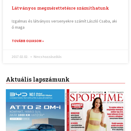
Látványos megmérettetésre számíthatunk
Izgalmas és látványos versenyekre számít László Csaba, aki
ő maga
TOVÁBB OLVASOM »
2017.02.02.
Nincs hozzászólás
Aktuális lapszámunk