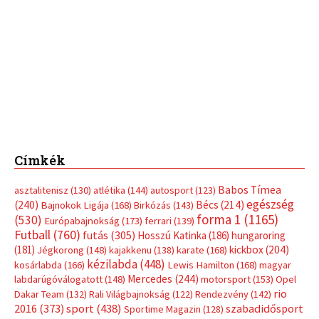
Címkék
Babos Tímea
asztalitenisz
(130)
atlétika
(144)
autosport
(123)
egészség
(240)
Bécs
(214)
Bajnokok Ligája
(168)
Birkózás
(143)
forma 1
(1165)
(530)
Európabajnokság
(173)
ferrari
(139)
Futball
(760)
futás
(305)
Hosszú Katinka
(186)
hungaroring
(181)
kickbox
(204)
Jégkorong
(148)
kajakkenu
(138)
karate
(168)
kézilabda
(448)
kosárlabda
(166)
Lewis Hamilton
(168)
magyar
Mercedes
(244)
labdarúgóválogatott
(148)
motorsport
(153)
Opel
rio
Dakar Team
(132)
Rali Világbajnokság
(122)
Rendezvény
(142)
sport
(438)
2016
(373)
szabadidősport
Sportime Magazin
(128)