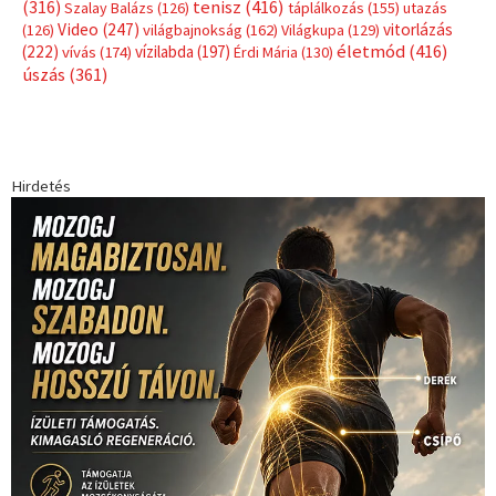
(316)
tenisz
(416)
Szalay Balázs
(126)
táplálkozás
(155)
utazás
Video
(247)
vitorlázás
(126)
világbajnokság
(162)
Világkupa
(129)
életmód
(416)
(222)
vívás
(174)
vízilabda
(197)
Érdi Mária
(130)
úszás
(361)
Hirdetés