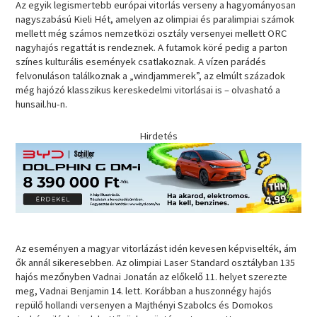
Az egyik legismertebb európai vitorlás verseny a hagyományosan
nagyszabású Kieli Hét, amelyen az olimpiai és paralimpiai számok
mellett még számos nemzetközi osztály versenyei mellett ORC
nagyhajós regattát is rendeznek. A futamok köré pedig a parton
színes kulturális események csatlakoznak. A vízen parádés
felvonuláson találkoznak a „windjammerek”, az elmúlt századok
még hajózó klasszikus kereskedelmi vitorlásai is – olvasható a
hunsail.hu-n.
Hirdetés
Az eseményen a magyar vitorlázást idén kevesen képviselték, ám
ők annál sikeresebben. Az olimpiai Laser Standard osztályban 135
hajós mezőnyben Vadnai Jonatán az előkelő 11. helyet szerezte
meg, Vadnai Benjamin 14. lett. Korábban a huszonnégy hajós
repülő hollandi versenyen a Majthényi Szabolcs és Domokos