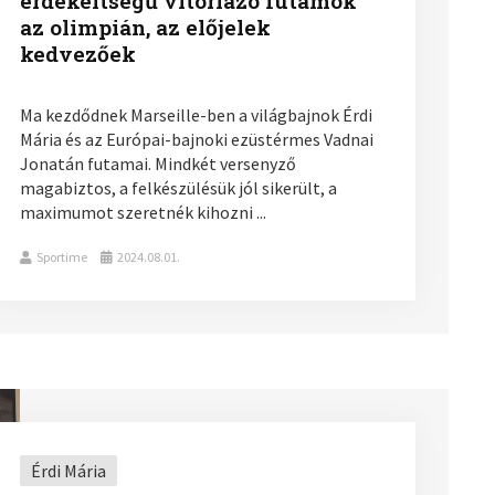
érdekeltségű vitorlázó futamok
az olimpián, az előjelek
kedvezőek
Ma kezdődnek Marseille-ben a világbajnok Érdi
Mária és az Európai-bajnoki ezüstérmes Vadnai
Jonatán futamai. Mindkét versenyző
magabiztos, a felkészülésük jól sikerült, a
maximumot szeretnék kihozni ...
Sportime
2024.08.01.
Érdi Mária