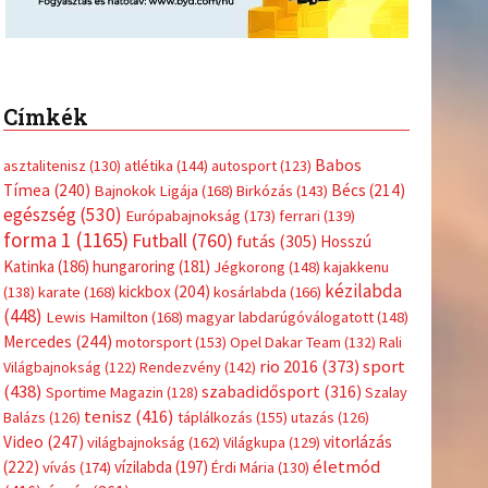
Címkék
Babos
asztalitenisz
(130)
atlétika
(144)
autosport
(123)
Tímea
(240)
Bécs
(214)
Bajnokok Ligája
(168)
Birkózás
(143)
egészség
(530)
Európabajnokság
(173)
ferrari
(139)
forma 1
(1165)
Futball
(760)
futás
(305)
Hosszú
Katinka
(186)
hungaroring
(181)
Jégkorong
(148)
kajakkenu
kézilabda
kickbox
(204)
(138)
karate
(168)
kosárlabda
(166)
(448)
Lewis Hamilton
(168)
magyar labdarúgóválogatott
(148)
Mercedes
(244)
motorsport
(153)
Opel Dakar Team
(132)
Rali
sport
rio 2016
(373)
Világbajnokság
(122)
Rendezvény
(142)
(438)
szabadidősport
(316)
Sportime Magazin
(128)
Szalay
tenisz
(416)
Balázs
(126)
táplálkozás
(155)
utazás
(126)
Video
(247)
vitorlázás
világbajnokság
(162)
Világkupa
(129)
életmód
(222)
vívás
(174)
vízilabda
(197)
Érdi Mária
(130)