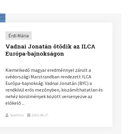
Érdi Mária
Vadnai Jonatán ötödik az ILCA
Európa-bajnokságon
Kiemelkedő magyar eredménnyel zárult a
svédországi Marstrandban rendezett ILCA
Európa-bajnokság. Vadnai Jonatán (BYC) a
rendkívül erős mezőnyben, kiszámíthatatlan és
nehéz körülmények között versenyezve az
előkelő ...
Sportime
2025.08.17.