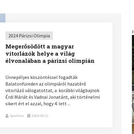
2024 Párizsi Olimpia
Megerősödött a magyar
vitorlázók helye a világ
élvonalában a párizsi olimpián
Ünnepélyes köszöntéssel fogadták
Balatonfüreden az olimpiáról hazatérő
vitorlázó válogatottat, a korábbi világbajnok
Érdi Máriát és Vadnai Jonatánt, aki történelmi
sikert ért el azzal, hogy 4. lett ...
Sportime
2024.08.21.