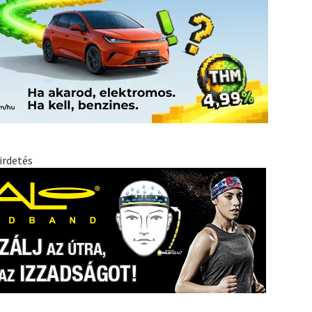
irdetés