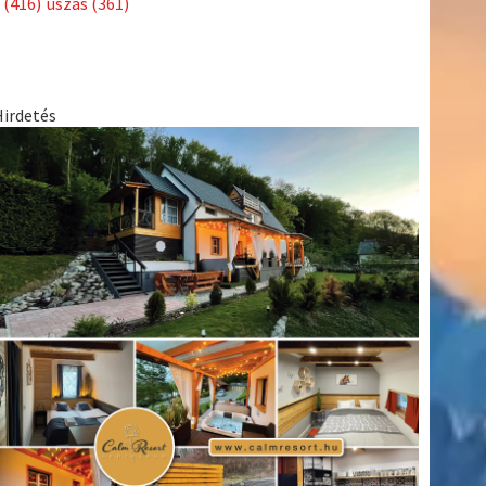
(416)
úszás
(361)
Hirdetés