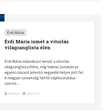
Érdi Mária
Érdi Mária ismét a vitorlás
világranglista élén
Érdi Mária másodszor került a vitorlás
világranglista élére, míg Vadnai Jonatán az
egyéni csúcsot jelentő negyedik helyre jött fel.
A magyar szövetség hétfői tájékoztatása
szerint ...
Sportime
2025.01.21.