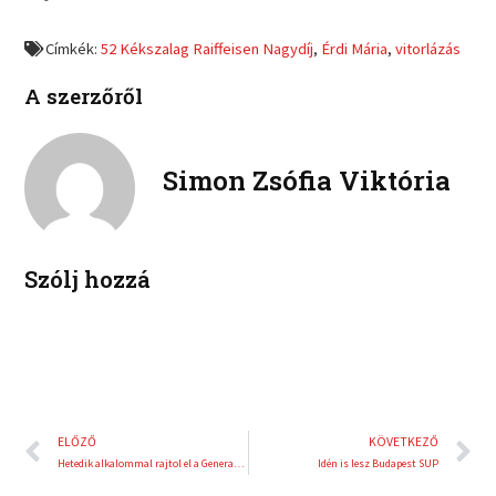
e
e
f
t
o
o
a
w
Címkék:
52 Kékszalag Raiffeisen Nagydíj
,
Érdi Mária
,
vitorlázás
n
n
c
i
l
p
e
t
A szerzőről
i
i
b
t
n
n
o
e
k
t
o
r
e
e
Simon Zsófia Viktória
k
d
r
i
e
n
s
t
Szólj hozzá
Előző
K
ELŐZŐ
KÖVETKEZŐ
Hetedik alkalommal rajtol el a Generali Night Run Budapest
Idén is lesz Budapest SUP