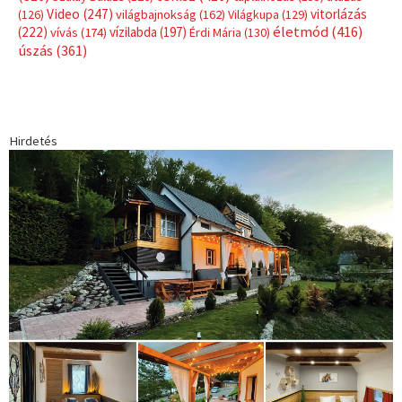
Címkék
Babos Tímea
asztalitenisz
(130)
atlétika
(144)
autosport
(123)
egészség
(240)
Bécs
(214)
Bajnokok Ligája
(168)
Birkózás
(143)
forma 1
(1165)
(530)
Európabajnokság
(173)
ferrari
(139)
Futball
(760)
futás
(305)
Hosszú Katinka
(186)
hungaroring
(181)
kickbox
(204)
Jégkorong
(148)
kajakkenu
(138)
karate
(168)
kézilabda
(448)
kosárlabda
(166)
Lewis Hamilton
(168)
magyar
Mercedes
(244)
labdarúgóválogatott
(148)
motorsport
(153)
Opel
rio
Dakar Team
(132)
Rali Világbajnokság
(122)
Rendezvény
(142)
sport
(438)
2016
(373)
szabadidősport
Sportime Magazin
(128)
(316)
tenisz
(416)
Szalay Balázs
(126)
táplálkozás
(155)
utazás
Video
(247)
vitorlázás
(126)
világbajnokság
(162)
Világkupa
(129)
életmód
(416)
(222)
vívás
(174)
vízilabda
(197)
Érdi Mária
(130)
úszás
(361)
Hirdetés