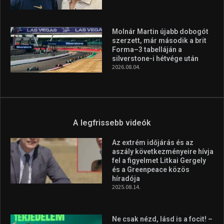
A legfrissebb hírek
Huszty Dániel irányítja a
magyar válogatottat a socca-
világbajnokságon
2026.08.07.
Aranyérmet nyert Szilágyi Erik
az Európa-kupán
2026.08.05.
Molnár Martin újabb dobogót
szerzett, már második a brit
Forma–3 tabelláján a
silverstone-i hétvége után
2026.08.04.