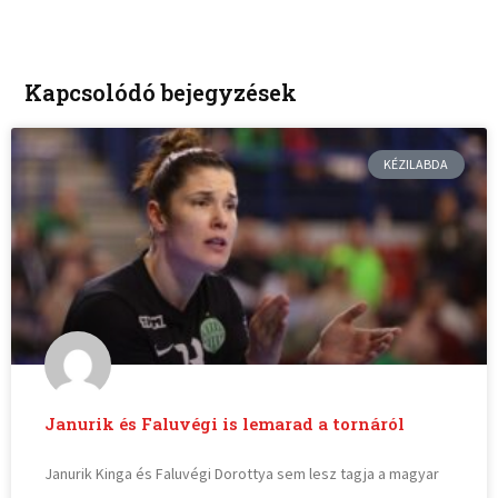
Kapcsolódó bejegyzések
KÉZILABDA
Janurik és Faluvégi is lemarad a tornáról
Janurik Kinga és Faluvégi Dorottya sem lesz tagja a magyar