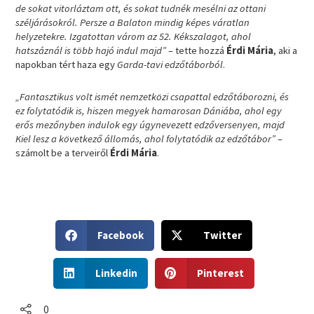
de sokat vitorláztam ott, és sokat tudnék mesélni az ottani
széljárásokról. Persze a Balaton mindig képes váratlan
helyzetekre. Izgatottan várom az 52. Kékszalagot, ahol
hatszáznál is több hajó indul majd”
– tette hozzá
Érdi Mária
, aki a
napokban tért haza egy
Garda-tavi edzőtáborból
.
„Fantasztikus volt ismét nemzetközi csapattal edzőtáborozni, és
ez folytatódik is, hiszen megyek hamarosan Dániába, ahol egy
erős mezőnyben indulok egy úgynevezett edzőversenyen, majd
Kiel lesz a következő állomás, ahol folytatódik az edzőtábor”
–
számolt be a terveiről
Érdi Mária
.
S
S
Facebook
Twitter
h
h
a
a
S
S
r
r
Linkedin
Pinterest
h
h
e
e
a
a
o
o
r
r
0
n
n