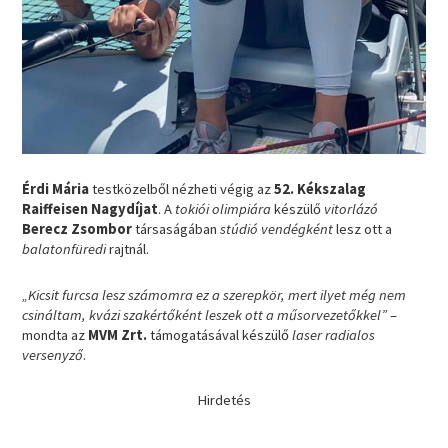
Érdi Mária
testközelből nézheti végig az
52. Kékszalag
Raiffeisen Nagydíjat
. A
tokiói olimpiára
készülő
vitorlázó
Berecz Zsombor
társaságában
stúdió vendégként
lesz ott a
balatonfüredi
rajtnál.
„Kicsit furcsa lesz számomra ez a szerepkör, mert ilyet még nem
csináltam, kvázi szakértőként leszek ott a műsorvezetőkkel”
–
mondta az
MVM Zrt.
támogatásával készülő
laser radialos
versenyző
.
Hirdetés