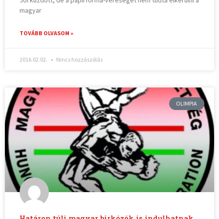
magyar
TOVÁBB OLVASOM »
2016.02.02.
Nincs hozzászólás
OLIMPIA
Határon túli magyar birkózók is indulhatnak