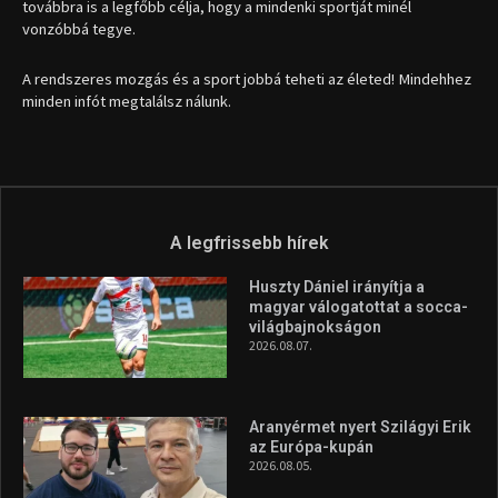
1035 Budapest, Miklós u. 7.
+36 30 471 1373
info (kukac) sportime.hu
Túl a 18. X-en és rendezvények százain a Sportime Magazinnak
továbbra is a legfőbb célja, hogy a mindenki sportját minél
vonzóbbá tegye.
A rendszeres mozgás és a sport jobbá teheti az életed! Mindehhez
minden infót megtalálsz nálunk.