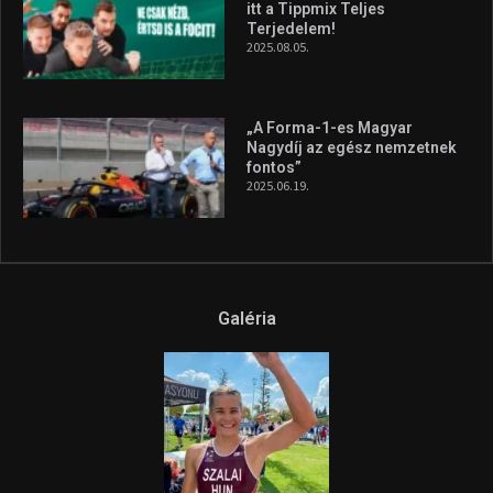
A legfrissebb videók
Az extrém időjárás és az
aszály következményeire hívja
fel a figyelmet Litkai Gergely
és a Greenpeace közös
híradója
2025.08.14.
Ne csak nézd, lásd is a focit! –
itt a Tippmix Teljes
Terjedelem!
2025.08.05.
„A Forma-1-es Magyar
Nagydíj az egész nemzetnek
fontos”
2025.06.19.