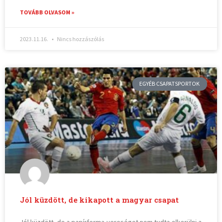
TOVÁBB OLVASOM »
2023.11.16.
Nincs hozzászólás
EGYÉB CSAPATSPORTOK
Jól küzdött, de kikapott a magyar csapat
Jól küzdött, de a papírforma-vereséget nem tudta elkerülni a