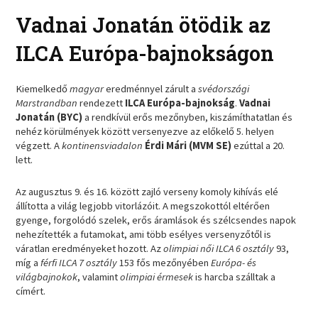
Vadnai Jonatán ötödik az
ILCA Európa-bajnokságon
Kiemelkedő
magyar
eredménnyel zárult a
svédországi
Marstrandban
rendezett
ILCA Európa-bajnokság
.
Vadnai
Jonatán (BYC)
a rendkívül erős mezőnyben, kiszámíthatatlan és
nehéz körülmények között versenyezve az előkelő 5. helyen
végzett. A
kontinensviadalon
Érdi Mári (MVM SE)
ezúttal a 20.
lett.
Az augusztus 9. és 16. között zajló verseny komoly kihívás elé
állította a világ legjobb vitorlázóit. A megszokottól eltérően
gyenge, forgolódó szelek, erős áramlások és szélcsendes napok
nehezítették a futamokat, ami több esélyes versenyzőtől is
váratlan eredményeket hozott. Az
olimpiai női ILCA 6 osztály
93,
míg a
férfi ILCA 7 osztály
153 fős mezőnyében
Európa- és
világbajnokok
, valamint
olimpiai érmesek
is harcba szálltak a
címért.