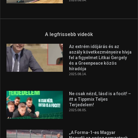
A legfrissebb videók
Az extrém időjárás és az
aszály következményeire hívja
fel a figyelmet Litkai Gergely
és a Greenpeace közös
híradója
2025.08.14.
Ne csak nézd, lásd is a focit! –
itt a Tippmix Teljes
Terjedelem!
2025.08.05.
„A Forma-1-es Magyar