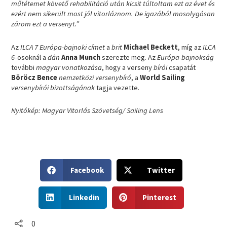
műtétemet követő rehabilitáció után kicsit túltoltam ezt az évet és
ezért nem sikerült most jól vitorláznom. De igazából mosolygósan
zárom ezt a versenyt.”
Az
ILCA 7 Európa-bajnoki címet
a
brit
Michael Beckett
, míg az
ILCA
6
-osoknál a
dán
Anna Munch
szerezte meg. Az
Európa-bajnokság
további
magyar vonatkozása
, hogy a verseny
bírói
csapatát
Böröcz Bence
nemzetközi versenybíró
, a
World Sailing
versenybírói bizottságának
tagja vezette.
Nyitókép: Magyar Vitorlás Szövetség/ Sailing Lens
S
S
Facebook
Twitter
h
h
a
a
S
S
r
r
Linkedin
Pinterest
h
h
e
e
a
a
o
o
r
r
0
n
n