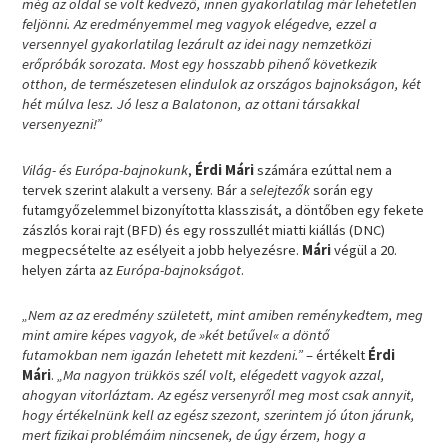
még az oldal se volt kedvező, innen gyakorlatilag már lehetetlen
feljönni. Az eredményemmel meg vagyok elégedve, ezzel a
versennyel gyakorlatilag lezárult az idei nagy nemzetközi
erőpróbák sorozata. Most egy hosszabb pihenő következik
otthon, de természetesen elindulok az országos bajnokságon, két
hét múlva lesz. Jó lesz a Balatonon, az ottani társakkal
versenyezni!”
Világ- és Európa-bajnokunk
,
Érdi Mári
számára ezúttal nem a
tervek szerint alakult a verseny. Bár a
selejtezők
során egy
futamgyőzelemmel bizonyította klasszisát, a döntőben egy fekete
zászlós korai rajt (BFD) és egy rosszullét miatti kiállás (DNC)
megpecsételte az esélyeit a jobb helyezésre.
Mári
végül a 20.
helyen zárta az
Európa-bajnokságot
.
„Nem az az eredmény született, mint amiben reménykedtem, meg
mint amire képes vagyok, de
»két betűvel« a döntő
futamokban
nem igazán lehetett mit kezdeni.”
– értékelt
Érdi
Mári
.
„Ma nagyon trükkös szél volt, elégedett vagyok azzal,
ahogyan vitorláztam. Az egész versenyről meg most csak annyit,
hogy értékelnünk kell az egész szezont, szerintem jó úton járunk,
mert fizikai problémáim nincsenek, de úgy érzem, hogy a