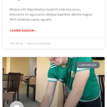
Elképesztő teljesítményt nyújtott a háromszoros,
kétszeres és egyszeres olimpiai bajnokok alkotta magyar
férfi vízilabdacsapat, ugyanis
TOVÁBB OLVASOM »
2017.08.14.
Nincs hozzászólás
LABDARÚGÁS