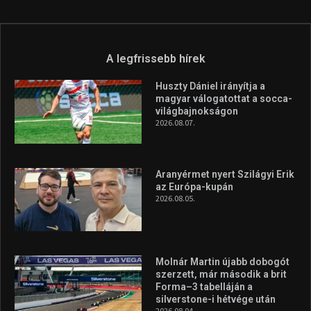
A legfrissebb hírek
Huszty Dániel irányítja a
magyar válogatottat a socca-
világbajnokságon
2026.08.07.
Aranyérmet nyert Szilágyi Erik
az Európa-kupán
2026.08.05.
Molnár Martin újabb dobogót
szerzett, már második a brit
Forma–3 tabelláján a
silverstone-i hétvége után
2026.08.04.