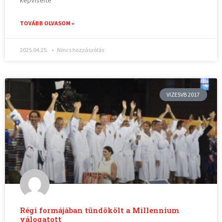
TOVÁBB OLVASOM »
2025.04.25.
Nincs hozzászólás
VIZESVB 2017
Régi formájában tündökölt a Millennium
válogatott