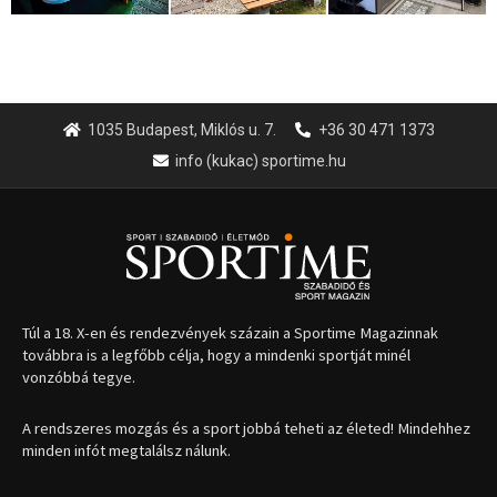
1035 Budapest, Miklós u. 7.
+36 30 471 1373
info (kukac) sportime.hu
Túl a 18. X-en és rendezvények százain a Sportime Magazinnak
továbbra is a legfőbb célja, hogy a mindenki sportját minél
vonzóbbá tegye.
A rendszeres mozgás és a sport jobbá teheti az életed! Mindehhez
minden infót megtalálsz nálunk.