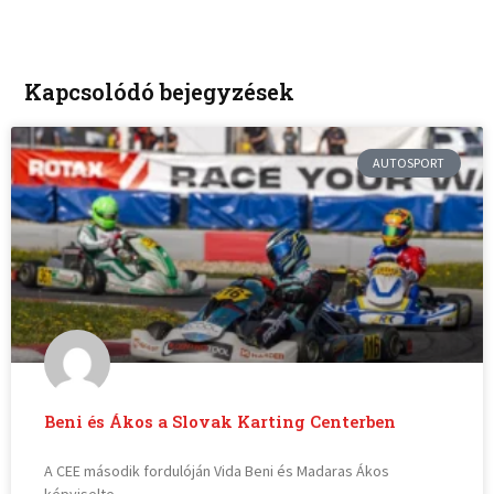
Kapcsolódó bejegyzések
AUTOSPORT
Beni és Ákos a Slovak Karting Centerben
A CEE második fordulóján Vida Beni és Madaras Ákos
képviselte