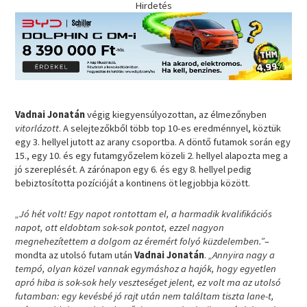
Hirdetés
Vadnai Jonatán
végig kiegyensúlyozottan, az élmezőnyben
vitorlázott
. A selejtezőkből több top 10-es eredménnyel, köztük
egy 3. hellyel jutott az arany csoportba. A döntő futamok során egy
15., egy 10. és egy futamgyőzelem közeli 2. hellyel alapozta meg a
jó szereplését. A zárónapon egy 6. és egy 8. hellyel pedig
bebiztosította pozícióját a kontinens öt legjobbja között.
„Jó hét volt! Egy napot rontottam el, a harmadik kvalifikációs
napot, ott eldobtam sok-sok pontot, ezzel nagyon
megnehezítettem a dolgom az éremért folyó küzdelemben.”
–
mondta az utolsó futam után
Vadnai Jonatán
.
„Annyira nagy a
tempó, olyan közel vannak egymáshoz a hajók, hogy egyetlen
apró hiba is sok-sok hely veszteséget jelent, ez volt ma az utolsó
futamban: egy kevésbé jó rajt után nem találtam tiszta lane-t,