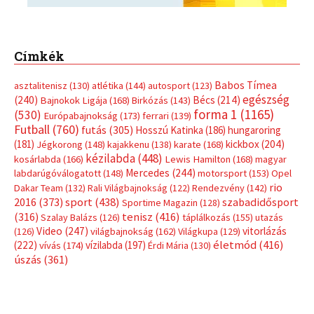
Címkék
Babos Tímea
asztalitenisz
(130)
atlétika
(144)
autosport
(123)
egészség
(240)
Bécs
(214)
Bajnokok Ligája
(168)
Birkózás
(143)
forma 1
(1165)
(530)
Európabajnokság
(173)
ferrari
(139)
Futball
(760)
futás
(305)
Hosszú Katinka
(186)
hungaroring
(181)
kickbox
(204)
Jégkorong
(148)
kajakkenu
(138)
karate
(168)
kézilabda
(448)
kosárlabda
(166)
Lewis Hamilton
(168)
magyar
Mercedes
(244)
labdarúgóválogatott
(148)
motorsport
(153)
Opel
rio
Dakar Team
(132)
Rali Világbajnokság
(122)
Rendezvény
(142)
sport
(438)
2016
(373)
szabadidősport
Sportime Magazin
(128)
(316)
tenisz
(416)
Szalay Balázs
(126)
táplálkozás
(155)
utazás
Video
(247)
vitorlázás
(126)
világbajnokság
(162)
Világkupa
(129)
életmód
(416)
(222)
vívás
(174)
vízilabda
(197)
Érdi Mária
(130)
úszás
(361)