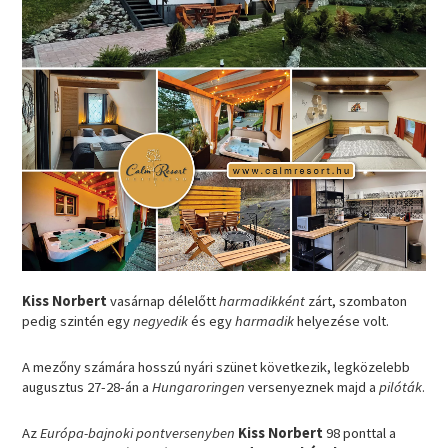
Kiss Norbert
vasárnap délelőtt
harmadikként
zárt, szombaton
pedig szintén egy
negyedik
és egy
harmadik
helyezése volt.
A mezőny számára hosszú nyári szünet következik, legközelebb
augusztus 27-28-án a
Hungaroringen
versenyeznek majd a
pilóták
.
Az
Európa-bajnoki pontversenyben
Kiss Norbert
98 ponttal a