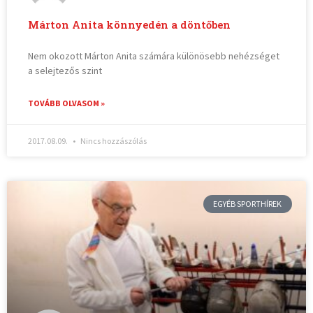
Márton Anita könnyedén a döntőben
Nem okozott Márton Anita számára különösebb nehézséget
a selejtezős szint
TOVÁBB OLVASOM »
2017.08.09.
Nincs hozzászólás
EGYÉB SPORTHÍREK