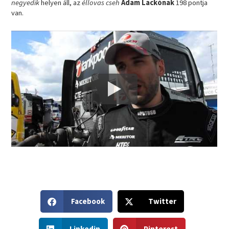
negyedik
helyen áll, az
éllovas
cseh
Adam Lackónak
198 pontja
van.
S
S
Facebook
Twitter
h
h
a
a
S
S
r
r
Linkedin
Pinterest