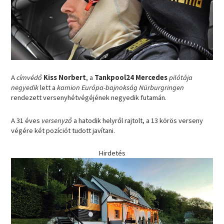
A
címvédő
Kiss Norbert
, a
Tankpool24 Mercedes
pilótája
negyedik
lett a
kamion Európa-bajnokság Nürburgringen
rendezett versenyhétvégéjének negyedik futamán.
A 31 éves
versenyző
a hatodik helyről rajtolt, a 13 körös verseny
végére két pozíciót tudott javítani.
Hirdetés