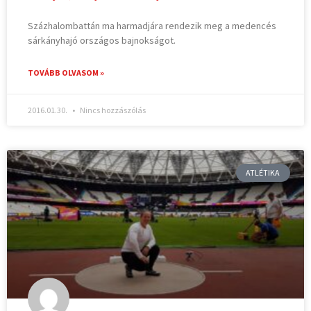
Százhalombattán ma harmadjára rendezik meg a medencés
sárkányhajó országos bajnokságot.
TOVÁBB OLVASOM »
2016.01.30.
Nincs hozzászólás
ATLÉTIKA