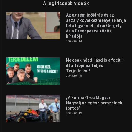
A legfrissebb videók
Az extrém időjárás és az
aszály következményeire hívja
fel a figyelmet Litkai Gergely
és a Greenpeace közös
híradója
2025.08.14.
Ne csak nézd, lásd is a focit! –
itt a Tippmix Teljes
Terjedelem!
2025.08.05.
„A Forma-1-es Magyar
Nagydíj az egész nemzetnek
fontos”
2025.06.19.