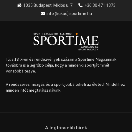
1035 Budapest, Miklós u. 7.
+36 30 471 1373
info (kukac) sportime.hu
Túl a 18. X-en és rendezvények százain a Sportime Magazinnak
továbbra is a legfőbb célja, hogy a mindenki sportját minél
vonzóbbá tegye.
A rendszeres mozgás és a sport jobbá teheti az életed! Mindehhez
minden infót megtalálsz nálunk.
A legfrissebb hírek