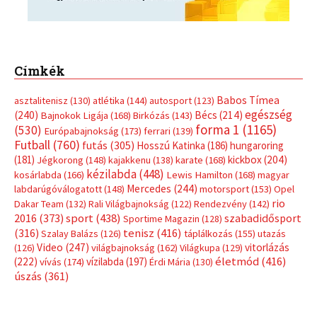
Címkék
Babos Tímea
asztalitenisz
(130)
atlétika
(144)
autosport
(123)
egészség
(240)
Bécs
(214)
Bajnokok Ligája
(168)
Birkózás
(143)
forma 1
(1165)
(530)
Európabajnokság
(173)
ferrari
(139)
Futball
(760)
futás
(305)
Hosszú Katinka
(186)
hungaroring
(181)
kickbox
(204)
Jégkorong
(148)
kajakkenu
(138)
karate
(168)
kézilabda
(448)
kosárlabda
(166)
Lewis Hamilton
(168)
magyar
Mercedes
(244)
labdarúgóválogatott
(148)
motorsport
(153)
Opel
rio
Dakar Team
(132)
Rali Világbajnokság
(122)
Rendezvény
(142)
sport
(438)
2016
(373)
szabadidősport
Sportime Magazin
(128)
(316)
tenisz
(416)
Szalay Balázs
(126)
táplálkozás
(155)
utazás
Video
(247)
vitorlázás
(126)
világbajnokság
(162)
Világkupa
(129)
életmód
(416)
(222)
vívás
(174)
vízilabda
(197)
Érdi Mária
(130)
úszás
(361)