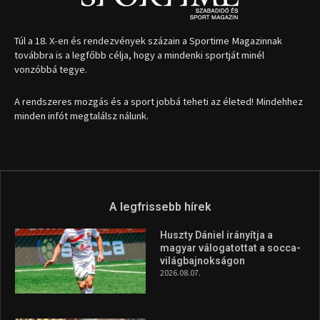
1035 Budapest, Miklós u. 7.
+36 30 471 1373
info (kukac) sportime.hu
Túl a 18. X-en és rendezvények százain a Sportime Magazinnak
továbbra is a legfőbb célja, hogy a mindenki sportját minél
vonzóbbá tegye.
A rendszeres mozgás és a sport jobbá teheti az életed! Mindehhez
minden infót megtalálsz nálunk.