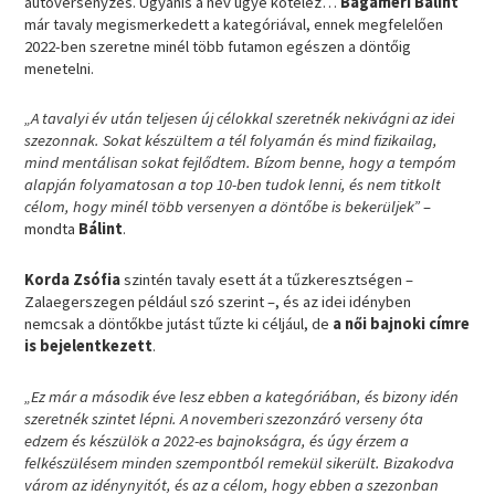
autóversenyzés. Ugyanis a név ugye kötelez…
Bagaméri Bálint
már tavaly megismerkedett a kategóriával, ennek megfelelően
2022-ben szeretne minél több futamon egészen a döntőig
menetelni.
„A tavalyi év után teljesen új célokkal szeretnék nekivágni az idei
szezonnak. Sokat készültem a tél folyamán és mind fizikailag,
mind mentálisan sokat fejlődtem. Bízom benne, hogy a tempóm
alapján folyamatosan a top 10-ben tudok lenni, és nem titkolt
célom, hogy minél több versenyen a döntőbe is bekerüljek”
–
mondta
Bálint
.
Korda Zsófia
szintén tavaly esett át a tűzkeresztségen –
Zalaegerszegen például szó szerint –, és az idei idényben
nemcsak a döntőkbe jutást tűzte ki céljául, de
a női bajnoki címre
is bejelentkezett
.
„Ez már a második éve lesz ebben a kategóriában, és bizony idén
szeretnék szintet lépni. A novemberi szezonzáró verseny óta
edzem és készülök a 2022-es bajnokságra, és úgy érzem a
felkészülésem minden szempontból remekül sikerült. Bizakodva
várom az idénynyitót, és az a célom, hogy ebben a szezonban