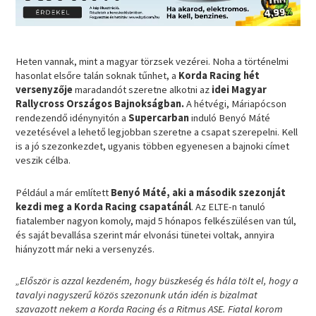
Heten vannak, mint a magyar törzsek vezérei. Noha a történelmi
hasonlat elsőre talán soknak tűnhet, a
Korda Racing hét
versenyzője
maradandót szeretne alkotni az
idei Magyar
Rallycross Országos Bajnokságban.
A hétvégi, Máriapócson
rendezendő idénynyitón a
Supercarban
induló Benyó Máté
vezetésével a lehető legjobban szeretne a csapat szerepelni. Kell
is a jó szezonkezdet, ugyanis többen egyenesen a bajnoki címet
veszik célba.
Például a már említett
Benyó Máté, aki a második szezonját
kezdi meg a Korda Racing csapatánál
. Az ELTE-n tanuló
fiatalember nagyon komoly, majd 5 hónapos felkészülésen van túl,
és saját bevallása szerint már elvonási tünetei voltak, annyira
hiányzott már neki a versenyzés.
„Először is azzal kezdeném, hogy büszkeség és hála tölt el, hogy a
tavalyi nagyszerű közös szezonunk után idén is bizalmat
szavazott nekem a Korda Racing és a Ritmus ASE. Fiatal korom