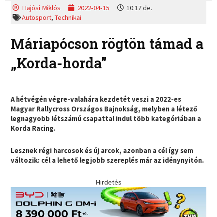
Hajósi Miklós
2022-04-15
10:17 de.
Autosport
,
Technikai
Máriapócson rögtön támad a
„Korda-horda”
A hétvégén végre-valahára kezdetét veszi a 2022-es
Magyar Rallycross Országos Bajnokság, melyben a létező
legnagyobb létszámú csapattal indul több kategóriában a
Korda Racing.
Lesznek régi harcosok és új arcok, azonban a cél így sem
változik: cél a lehető legjobb szereplés már az idénynyitón.
Hirdetés