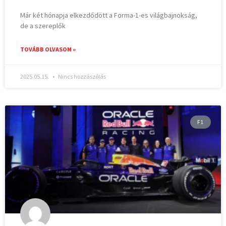
Már két hónapja elkezdődött a Forma-1-es világbajnokság,
de a szereplők
TOVÁBB OLVASOM »
2025.05.15.
Nincs hozzászólás
F1