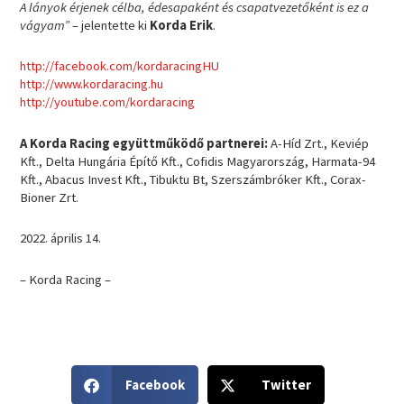
A lányok érjenek célba, édesapaként és csapatvezetőként is ez a
vágyam”
– jelentette ki
Korda Erik
.
http://facebook.com/kordaracingHU
http://www.kordaracing.hu
http://youtube.com/kordaracing
A Korda Racing együttműködő partnerei:
A-Híd Zrt., Keviép
Kft., Delta Hungária Építő Kft., Cofidis Magyarország, Harmata-94
Kft., Abacus Invest Kft., Tibuktu Bt, Szerszámbróker Kft., Corax-
Bioner Zrt.
2022. április 14.
– Korda Racing –
S
S
Facebook
Twitter
h
h