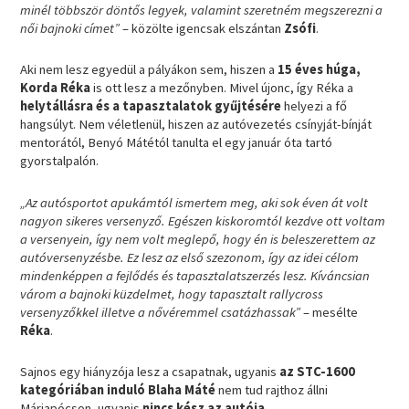
minél többször döntős legyek, valamint szeretném megszerezni a
női bajnoki címet”
– közölte igencsak elszántan
Zsófi
.
Aki nem lesz egyedül a pályákon sem, hiszen a
15 éves húga,
Korda Réka
is ott lesz a mezőnyben. Mivel újonc, így Réka a
helytállásra és a tapasztalatok gyűjtésére
helyezi a fő
hangsúlyt. Nem véletlenül, hiszen az autóvezetés csínyját-bínját
mentorától, Benyó Mátétól tanulta el egy január óta tartó
gyorstalpalón.
„Az autósportot apukámtól ismertem meg, aki sok éven át volt
nagyon sikeres versenyző. Egészen kiskoromtól kezdve ott voltam
a versenyein, így nem volt meglepő, hogy én is beleszerettem az
autóversenyzésbe. Ez lesz az első szezonom, így az idei célom
mindenképpen a fejlődés és tapasztalatszerzés lesz. Kíváncsian
várom a bajnoki küzdelmet, hogy tapasztalt rallycross
versenyzőkkel illetve a nővéremmel csatázhassak”
– mesélte
Réka
.
Sajnos egy hiányzója lesz a csapatnak, ugyanis
az STC-1600
kategóriában induló Blaha Máté
nem tud rajthoz állni
Máriapócson, ugyanis
nincs kész az autója
.