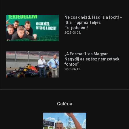
silverstone-i hétvége után
2026.08.04.
A legfrissebb videók
Az extrém időjárás és az
aszály következményeire hívja
fel a figyelmet Litkai Gergely
és a Greenpeace közös
híradója
2025.08.14.
Ne csak nézd, lásd is a focit! –
itt a Tippmix Teljes
Terjedelem!
2025.08.05.