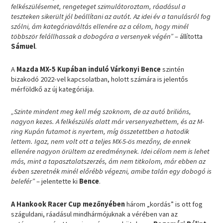
felkészülésemet, rengeteget szimulátoroztam, ráadásul a
teszteken sikerült jól beállítani az autót. Az idei év a tanulásról fog
szólni, ám kategóriaváltás ellenére az a célom, hogy minél
többször felállhassak a dobogóra a versenyek végén”
– állította
Sámuel
.
A
Mazda MX-5 Kupában induló Várkonyi Bence
szintén
bizakodó 2022-vel kapcsolatban, holott számára is jelentős
mérföldkő az új kategóriája.
„Szinte mindent meg kell még szoknom, de az autó briliáns,
nagyon kezes. A felkészülés alatt már versenyezhettem, és az M-
ring Kupán futamot is nyertem, míg összetettben a hatodik
lettem. Igaz, nem volt ott a teljes MX-5-ös mezőny, de ennek
ellenére nagyon örültem az eredménynek. Idei célom nem is lehet
más, mint a tapasztalatszerzés, ám nem titkolom, már ebben az
évben szeretnék minél előrébb végezni, amibe talán egy dobogó is
belefér”
– jelentette ki
Bence
.
A Hankook Racer Cup mezőnyében
három „kordás” is ott fog
száguldani, ráadásul mindhármójuknak a vérében van az