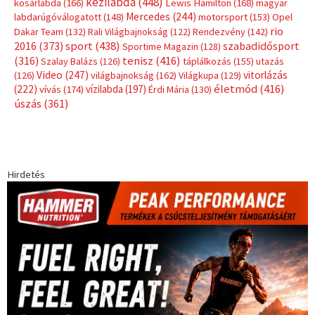
Címkék
Babos Tímea
asztalitenisz
(130)
atlétika
(144)
autosport
(123)
egészség
(240)
Bécs
(214)
Bajnokok Ligája
(168)
Birkózás
(143)
forma 1
(1165)
(530)
Európabajnokság
(173)
ferrari
(139)
Futball
(760)
futás
(305)
Hosszú Katinka
(186)
hungaroring
(181)
kickbox
(204)
Jégkorong
(148)
kajakkenu
(138)
karate
(168)
kézilabda
(448)
kosárlabda
(166)
Lewis Hamilton
(168)
magyar
Mercedes
(244)
labdarúgóválogatott
(148)
motorsport
(153)
Opel
rio
Dakar Team
(132)
Rali Világbajnokság
(122)
Rendezvény
(142)
sport
(438)
2016
(373)
szabadidősport
Sportime Magazin
(128)
(316)
tenisz
(416)
Szalay Balázs
(126)
táplálkozás
(155)
utazás
Video
(247)
vitorlázás
(126)
világbajnokság
(162)
Világkupa
(129)
életmód
(416)
(222)
vívás
(174)
vízilabda
(197)
Érdi Mária
(130)
úszás
(361)