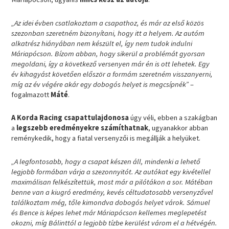
„Az idei évben csatlakoztam a csapathoz, és már az első közös
szezonban szeretném bizonyítani, hogy itt a helyem. Az autóm
alkatrész hiányában nem készült el, így nem tudok indulni
Máriapócson. Bízom abban, hogy sikerül a problémát gyorsan
megoldani, így a következő versenyen már én is ott lehetek. Egy
év kihagyást követően először a formám szeretném visszanyerni,
míg az év végére akár egy dobogós helyet is megcsípnék”
–
fogalmazott
Máté
.
A Korda Racing csapattulajdonosa
úgy véli, ebben a szakágban
a
legszebb eredményekre számíthatnak
, ugyanakkor abban
reménykedik, hogy a fiatal versenyzői is megállják a helyüket.
„A legfontosabb, hogy a csapat készen áll, mindenki a lehető
legjobb formában várja a szezonnyitót. Az autókat egy kivétellel
maximálisan felkészítettük, most már a pilótákon a sor. Mátéban
benne van a kiugró eredmény, kevés céltudatosabb versenyzővel
találkoztam még, tőle kimondva dobogós helyet várok. Sámuel
és Bence is képes lehet már Máriapócson kellemes meglepetést
okozni, míg Bálinttól a legjobb tízbe kerülést várom el a hétvégén.