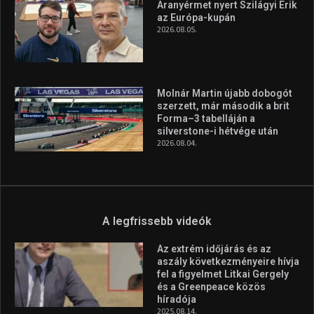
A legfrissebb hírek
Huszty Dániel irányítja a
magyar válogatottat a socca-
világbajnokságon
2026.08.07.
Aranyérmet nyert Szilágyi Erik
az Európa-kupán
2026.08.05.
Molnár Martin újabb dobogót
szerzett, már második a brit
Forma–3 tabelláján a