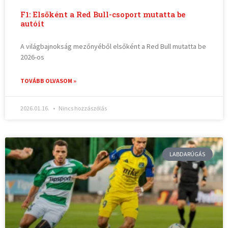
F1: Elsőként a Red Bull-csoport mutatta be
autóit
A világbajnokság mezőnyéből elsőként a Red Bull mutatta be
2026-os
TOVÁBB OLVASOM »
2026.01.16.
Nincs hozzászólás
LABDARÚGÁS