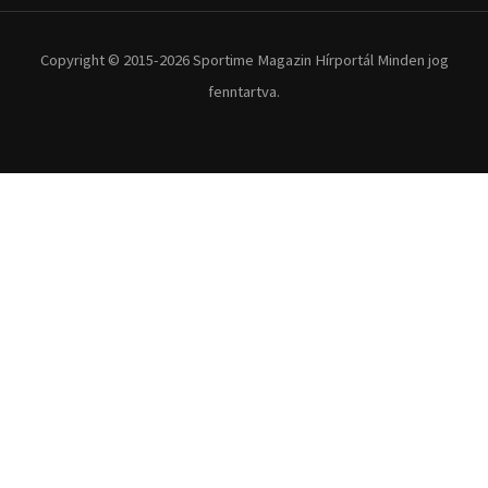
Extrém Sportok
Fitnesz
Egyéb szabadidősport
Túra-Utazás
Lovassport
Közösségi sport
Copyright © 2015-2026 Sportime Magazin Hírportál Minden jog
fenntartva.