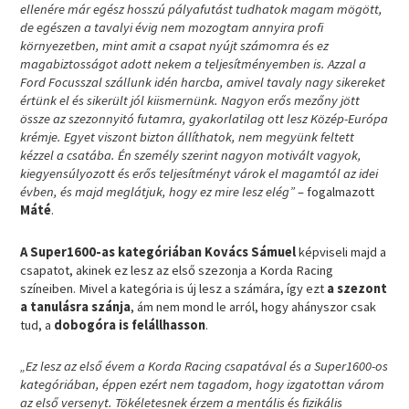
ellenére már egész hosszú pályafutást tudhatok magam mögött,
de egészen a tavalyi évig nem mozogtam annyira profi
környezetben, mint amit a csapat nyújt számomra és ez
magabiztosságot adott nekem a teljesítményemben is. Azzal a
Ford Focusszal szállunk idén harcba, amivel tavaly nagy sikereket
értünk el és sikerült jól kiismernünk. Nagyon erős mezőny jött
össze az szezonnyitó futamra, gyakorlatilag ott lesz Közép-Európa
krémje. Egyet viszont bizton állíthatok, nem megyünk feltett
kézzel a csatába. Én személy szerint nagyon motivált vagyok,
kiegyensúlyozott és erős teljesítményt várok el magamtól az idei
évben, és majd meglátjuk, hogy ez mire lesz elég”
– fogalmazott
Máté
.
A Super1600-as kategóriában Kovács Sámuel
képviseli majd a
csapatot, akinek ez lesz az első szezonja a Korda Racing
színeiben. Mivel a kategória is új lesz a számára, így ezt
a szezont
a tanulásra szánja
, ám nem mond le arról, hogy ahányszor csak
tud, a
dobogóra is felállhasson
.
„Ez lesz az első évem a Korda Racing csapatával és a Super1600-os
kategóriában, éppen ezért nem tagadom, hogy izgatottan várom
az első versenyt. Tökéletesnek érzem a mentális és fizikális