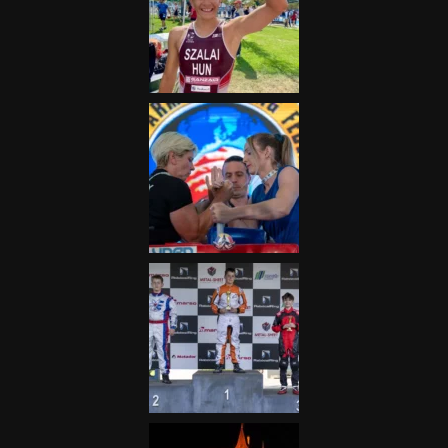
„A Forma-1-es Magyar
Nagydíj az egész nemzetnek
fontos”
2025.06.19.
Galéria