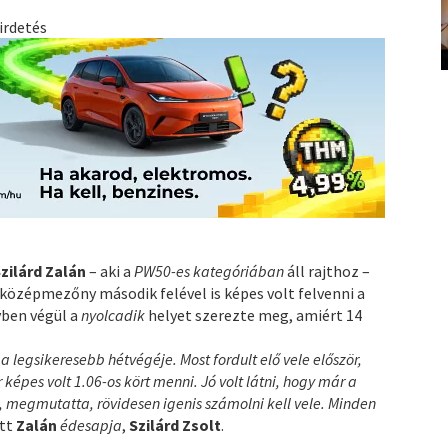
irdetés
zilárd Zalán
– aki a
PW50-es kategóriában
áll rajthoz –
középmezőny második felével is képes volt felvenni a
yben végül a
nyolcadik
helyet szerezte meg, amiért 14
 legsikeresebb hétvégéje. Most fordult elő vele először,
képes volt 1.06-os kört menni. Jó volt látni, hogy már a
, megmutatta, rövidesen igenis számolni kell vele. Minden
tt
Zalán
édesapja
,
Szilárd Zsolt
.