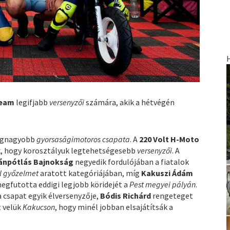
Team
legifjabb
versenyzői
számára, akik a hétvégén
egnagyobb
gyorsaságimotoros csapata
. A
220 Volt H-Moto
k, hogy korosztályuk legtehetségesebb
versenyzői
. A
ánpótlás Bajnokság
negyedik fordulójában a fiatalok
él győzelmet
aratott kategóriájában, míg
Kakuszi Ádám
egfutotta eddigi legjobb köridejét a
Pest megyei pályán
.
csapat egyik élversenyzője,
Bódis Richárd
rengeteget
t velük
Kakucson
, hogy minél jobban elsajátítsák a