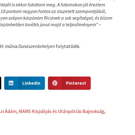
idejét is ekkor futottam meg. A futamokon jól éreztem
 18 pontom nagyon fontos az összetett szempontjából,
gyon szépen köszönöm Ricsinek a sok segítséget, és bízom
öszönhetően tovább javul majd a teljesítményem”
–
ét múlva
Dunaszerdahelyen
folytatódik.
S
S
Linkedin
Pinterest
h
h
a
a
r
r
e
e
zi Ádám
,
MAMS Kispályás és Utánpótlás Bajnokság
,
o
o
n
n
l
p
i
i