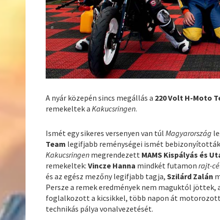
A nyár közepén sincs megállás a
220 Volt H-Moto 
remekeltek a
Kakucsringen
.
Ismét egy sikeres versenyen van túl
Magyarország
l
Team
legifjabb reménységei ismét bebizonyítottá
Kakucsringen
megrendezett
MAMS Kispályás és Ut
remekeltek:
Vincze Hanna
mindkét futamon
rajt-c
és az egész mezőny legifjabb tagja,
Szilárd Zalán
m
Persze a remek eredmények nem maguktól jöttek, a 
foglalkozott a kicsikkel, több napon át motorozot
technikás pálya vonalvezetését.