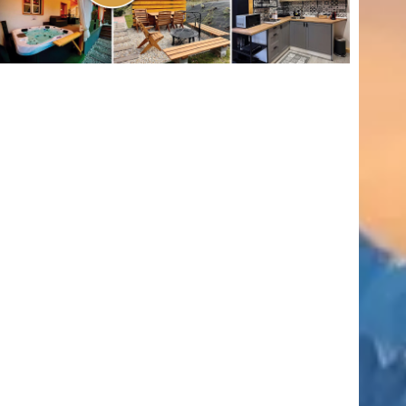
(416)
úszás
(361)
Hirdetés