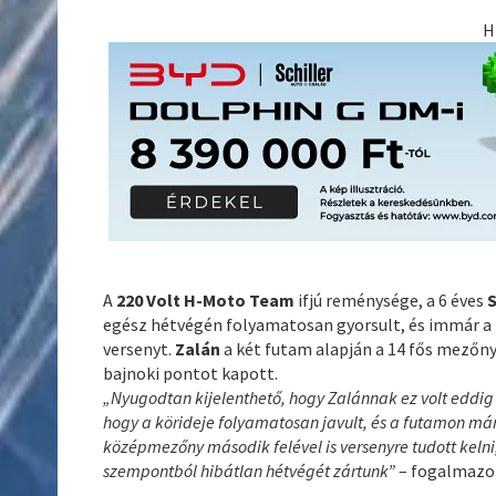
H
A
220 Volt H-Moto Team
ifjú reménysége, a 6 éves
S
egész hétvégén folyamatosan gyorsult, és immár a 
versenyt.
Zalán
a két futam alapján a 14 fős mezőn
bajnoki pontot kapott.
„Nyugodtan kijelenthető, hogy Zalánnak ez volt eddig a
hogy a körideje folyamatosan javult, és a futamon már 
középmezőny második felével is versenyre tudott kelni
szempontból hibátlan hétvégét zártunk”
– fogalmazo