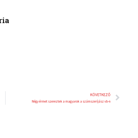
n
n
k
t
ria
e
e
d
r
i
e
n
s
t
Köve
KÖVETKEZŐ
Négy érmet szereztek a magyarok a számszeríjász vb-n