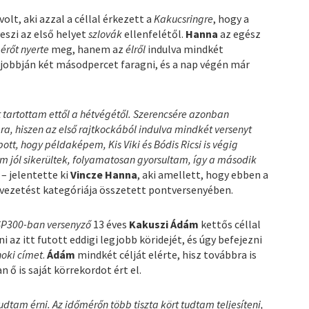
volt, aki azzal a céllal érkezett a
Kakucsringre
, hogy a
szi az első helyet
szlovák
ellenfelétől.
Hanna
az egész
érőt
nyerte
meg, hanem az
élről
indulva mindkét
gjobbján két másodpercet faragni, és a nap végén már
t tartottam ettől a hétvégétől. Szerencsére azonban
, hiszen az első rajtkockából indulva mindkét versenyt
tt, hogy példaképem, Kis Viki és Bódis Ricsi is végig
jaim jól sikerültek, folyamatosan gyorsultam, így a második
– jelentette ki
Vincze Hanna
, aki amellett, hogy ebben a
vezetést kategóriája összetett pontversenyében.
SP300-ban versenyző
13 éves
Kakuszi Ádám
kettős céllal
 az itt futott eddigi legjobb köridejét, és úgy befejezni
noki címet
.
Ádám
mindkét célját elérte, hisz továbbra is
 ő is saját körrekordot ért el.
dtam érni. Az időmérőn több tiszta kört tudtam teljesíteni,