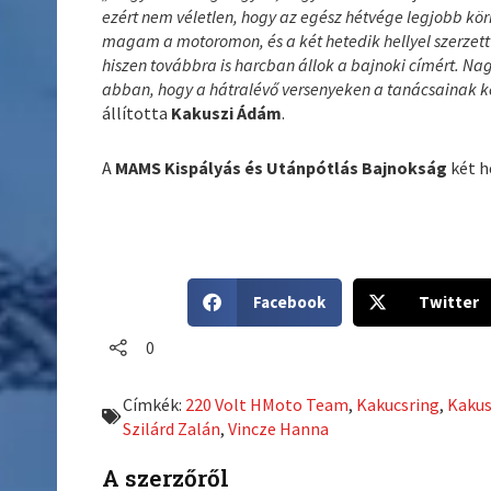
ezért nem véletlen, hogy az egész hétvége legjobb kör
magam a motoromon, és a két hetedik hellyel szerzett
hiszen továbbra is harcban állok a bajnoki címért. Na
abban, hogy a hátralévő versenyeken a tanácsainak k
állította
Kakuszi Ádám
.
A
MAMS Kispályás és Utánpótlás Bajnokság
két h
S
S
Facebook
Twitter
h
h
a
a
0
r
r
e
e
Címkék:
220 Volt HMoto Team
,
Kakucsring
,
Kakus
o
o
Szilárd Zalán
,
Vincze Hanna
n
n
f
t
A szerzőről
a
w