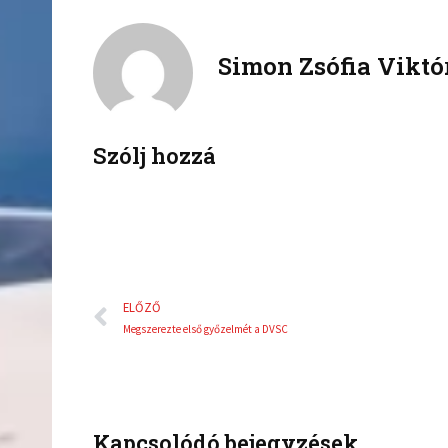
c
i
e
t
Simon Zsófia Viktó
b
t
o
e
o
r
k
Szólj hozzá
Előző
ELŐZŐ
Megszerezte első győzelmét a DVSC
Kapcsolódó bejegyzések