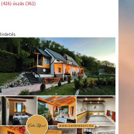
Címkék
Babos
asztalitenisz
(130)
atlétika
(144)
autosport
(123)
Tímea
(240)
Bécs
(214)
Bajnokok Ligája
(168)
Birkózás
(143)
egészség
(530)
Európabajnokság
(173)
ferrari
(139)
forma 1
(1165)
Futball
(760)
futás
(305)
Hosszú
Katinka
(186)
hungaroring
(181)
Jégkorong
(148)
kajakkenu
kézilabda
kickbox
(204)
(138)
karate
(168)
kosárlabda
(166)
(448)
Lewis Hamilton
(168)
magyar labdarúgóválogatott
(148)
Mercedes
(244)
motorsport
(153)
Opel Dakar Team
(132)
Rali
sport
rio 2016
(373)
Világbajnokság
(122)
Rendezvény
(142)
(438)
szabadidősport
(316)
Sportime Magazin
(128)
Szalay
tenisz
(416)
Balázs
(126)
táplálkozás
(155)
utazás
(126)
Video
(247)
vitorlázás
világbajnokság
(162)
Világkupa
(129)
életmód
(222)
vívás
(174)
vízilabda
(197)
Érdi Mária
(130)