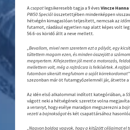
A
csapat
legsikeresebb tagja a 9 éves
Vincze Hanna
PW50 Speciál
összetettjében mindenképpen visszave
hétvégén kimagaslóan teljesített, nemcsak az
időm
futamot, ráadásul egyetlen nap alatt képes volt le
56.6-os köridő állt a neve mellett.
„Bevallom, mivel nem szeretem ezt a pályát, egy kicsi
túltettem magam ezen, és minden összejött a számomra
megnyertem. Kifejezetten jól ment a motorozás, feldobo
mellettem volt, még a rajtrácsra is felkísértek. A rajt
futamban sikerült megfutnom a saját körrekordomat”
szezonban már öt futamgyőzelemnél jár, átvette a 
Az idén első alkalommal indított kategóriában, a
S
vágott neki a hétvégének: szerette volna megjavítani
a
versenyt
, hogy esélye maradjon megszerezni a
baj
vezeti
a
bajnokságot
és két csapattársához hasonlóan
„Nagyon boldog vagyok, hogy a kitűzött céljaimat el tu