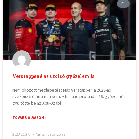
F1
Verstappené az utolsó győzelem is
Nem okozott meglepetést Max Verstappen a 2023-as
szezonzáró futamon sem. A holland pilóta idei 19. győzelmét
gyűjtötte be az Abu-Dzabi
TOVÁBB OLVASOM »
2023.11.27.
Nincs hozzászólás