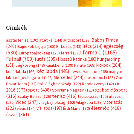
Címkék
Babos Tímea
asztalitenisz
(130)
atlétika
(144)
autosport
(123)
egészség
(240)
Bécs
(214)
Bajnokok Ligája
(168)
Birkózás
(143)
forma 1
(1165)
(530)
Európabajnokság
(173)
ferrari
(139)
Futball
(760)
futás
(305)
Hosszú Katinka
(186)
hungaroring
(181)
kickbox
(204)
Jégkorong
(148)
kajakkenu
(138)
karate
(168)
kézilabda
(448)
kosárlabda
(166)
Lewis Hamilton
(168)
magyar
Mercedes
(244)
labdarúgóválogatott
(148)
motorsport
(153)
Opel
rio
Dakar Team
(132)
Rali Világbajnokság
(122)
Rendezvény
(142)
sport
(438)
2016
(373)
szabadidősport
Sportime Magazin
(128)
(316)
tenisz
(416)
Szalay Balázs
(126)
táplálkozás
(155)
utazás
Video
(247)
vitorlázás
(126)
világbajnokság
(162)
Világkupa
(129)
életmód
(416)
(222)
vívás
(174)
vízilabda
(197)
Érdi Mária
(130)
úszás
(361)