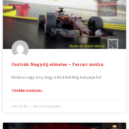
Osztrák Nagydíj előzetes – Ferrari módra
Kíváncsi vagy arra, hogy a Red Bull Ring kanyarjai hol
TOVÁBB OLVASOM »
2017.07.06.
Nincs hozzászólás