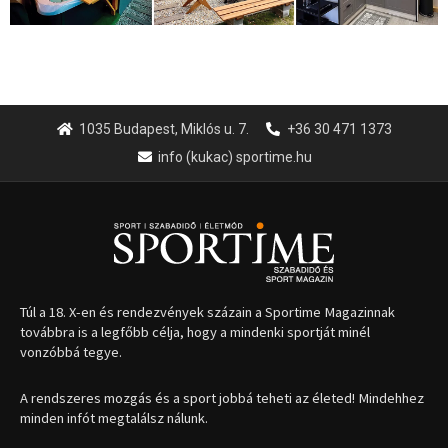
1035 Budapest, Miklós u. 7.
+36 30 471 1373
info (kukac) sportime.hu
Túl a 18. X-en és rendezvények százain a Sportime Magazinnak
továbbra is a legfőbb célja, hogy a mindenki sportját minél
vonzóbbá tegye.
A rendszeres mozgás és a sport jobbá teheti az életed! Mindehhez
minden infót megtalálsz nálunk.