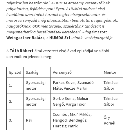
teljeskörűen beszámolni. A HUMDA Academy versenyzőinek
pályafutása, fejlődése pont ilyen. A HUMDA podcast első
évadában szeretnénk hazánk legtehetségesebb autó- és
motorversenyzőit még alaposabban bemutatni a rajongóknak,
hallgatóknak, akik mentoraink, szakértőink tanácsait is
megismerhetik a beszélgetések keretében
” – fogalmazott
Weingartner Balázs
, a
HUMDA Zrt.
elnök
–
vezérigazgatója
.
A
Tóth Róbert
által vezetett első évad epizódjai az alábbi
sorrendben jelennek meg:
Epizód
Szakág
Versenyző
Mentor
Gyorsasági
Farkas Kevin, Számadó
Talmácsi
1.
motor
Máté, Vincze Martin
Gábor
Gyorsasági
Görbe Soma, Molnár
Talmácsi
2.
motor
Gergő, Varga Tibor
Gábor
Csomós „Mixi” Miklós,
Őry
3.
Rali
Hangodi Bendegúz,
Kornél
Herczig Patrik