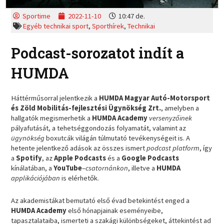
Sportime
2022-11-10
10:47 de.
Egyéb technikai sport
,
Sporthírek
,
Technikai
Podcast-sorozatot indít a
HUMDA
Háttérműsorral jelentkezik a
HUMDA Magyar Autó-Motorsport
és Zöld Mobilitás-fejlesztési Ügynökség Zrt.
, amelyben a
hallgatók megismerhetik a
HUMDA Academy
versenyzőinek
pályafutását, a tehetséggondozás folyamatát, valamint az
ügynökség
boxutcák világán túlmutató tevékenységeit is. A
hetente jelentkező adások az összes ismert
podcast platform
, így
a
Spotify
, az
Apple Podcasts
és a
Google Podcasts
kínálatában, a
YouTube
–
csatornánkon
, illetve a
HUMDA
applikációjában
is elérhetők.
Az akademistákat bemutató első évad betekintést enged a
HUMDA Academy
első hónapjainak eseményeibe,
tapasztalataiba, ismerteti a szakági különbségeket, áttekintést ad