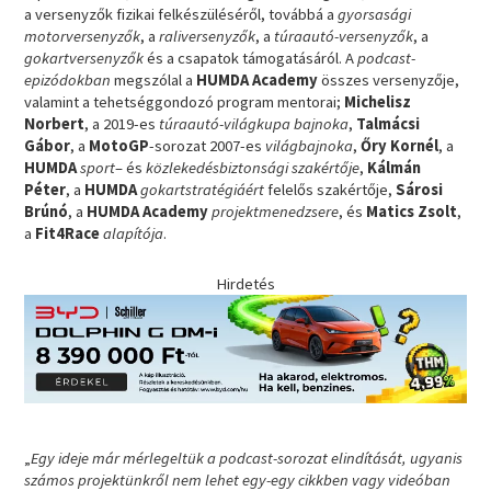
a versenyzők fizikai felkészüléséről, továbbá a
gyorsasági
motorversenyzők
, a
raliversenyzők
, a
túraautó-versenyzők
, a
gokartversenyzők
és a csapatok támogatásáról. A
podcast-
epizódokban
megszólal a
HUMDA Academy
összes versenyzője,
valamint a tehetséggondozó program mentorai;
Michelisz
Norbert
, a 2019-es
túraautó-világkupa bajnoka
,
Talmácsi
Gábor
, a
MotoGP
-sorozat 2007-es
világbajnoka
,
Őry Kornél
, a
HUMDA
sport
– és
közlekedésbiztonsági szakértője
,
Kálmán
Péter
, a
HUMDA
gokartstratégiáért
felelős szakértője,
Sárosi
Brúnó
, a
HUMDA Academy
projektmenedzsere
, és
Matics Zsolt
,
a
Fit4Race
alapítója
.
Hirdetés
„
Egy ideje már mérlegeltük a podcast-sorozat elindítását, ugyanis
számos projektünkről nem lehet egy-egy cikkben vagy videóban