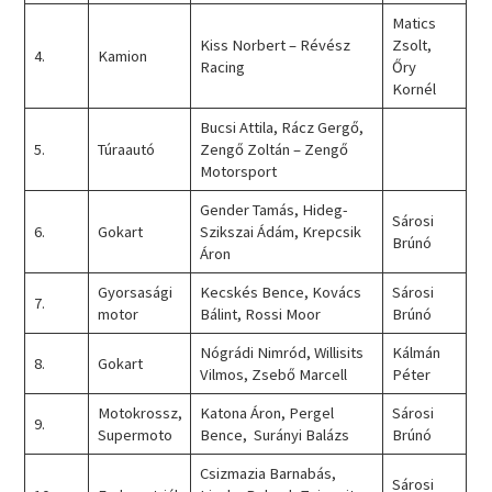
Matics
Kiss Norbert – Révész
Zsolt,
4.
Kamion
Racing
Őry
Kornél
Bucsi Attila, Rácz Gergő,
5.
Túraautó
Zengő Zoltán – Zengő
Motorsport
Gender Tamás, Hideg-
Sárosi
6.
Gokart
Szikszai Ádám, Krepcsik
Brúnó
Áron
Gyorsasági
Kecskés Bence, Kovács
Sárosi
7.
motor
Bálint, Rossi Moor
Brúnó
Nógrádi Nimród, Willisits
Kálmán
8.
Gokart
Vilmos, Zsebő Marcell
Péter
Motokrossz,
Katona Áron, Pergel
Sárosi
9.
Supermoto
Bence, Surányi Balázs
Brúnó
Csizmazia Barnabás,
Sárosi