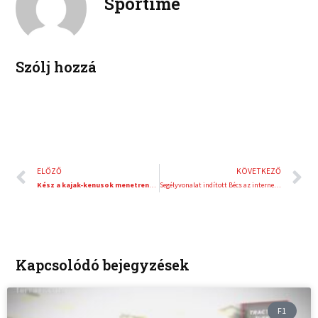
Sportime
d
r
i
e
n
s
t
Szólj hozzá
Előző
K
ELŐZŐ
KÖVETKEZŐ
Kész a kajak-kenusok menetrendje a kvalifikációs vb-ig
Segélyvonalat indított Bécs az internetes bűnözés áldozatainak
Kapcsolódó bejegyzések
F1