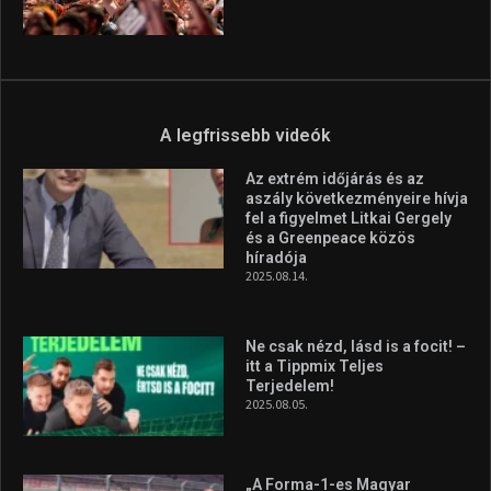
A legfrissebb videók
Az extrém időjárás és az
aszály következményeire hívja
fel a figyelmet Litkai Gergely
és a Greenpeace közös
híradója
2025.08.14.
Ne csak nézd, lásd is a focit! –
itt a Tippmix Teljes
Terjedelem!
2025.08.05.
„A Forma-1-es Magyar