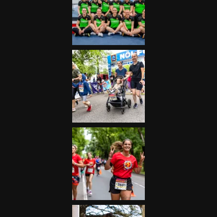
Futás
Kerékpár