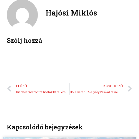
i
i
b
t
n
n
Hajósi Miklós
o
e
k
t
o
r
e
e
k
d
r
i
e
Szólj hozzá
n
s
t
Előző
K
ELŐZŐ
KÖVETKEZŐ
Diabéteszközpontot hoztak létre Bécsben
Hol a határ…? – Győry Bélával beszélgettünk
Kapcsolódó bejegyzések