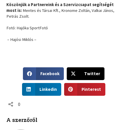
Köszönjük a Partnereink és a Szervizcsapat segítségét
most is:
Mentes és Társai Kft., Kronome Zoltán, Valkai János,
Petrás Zsolt.
Fotó: Hajóka SportFotó
– Hajósi Miklós –
S
S
Facebook
Twitter
h
h
a
a
S
S
r
r
Linkedin
Pinterest
h
h
e
e
a
a
o
o
r
r
0
n
n
e
e
f
t
o
o
a
w
A szerzőről
n
n
c
i
l
p
e
t