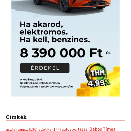
Címkék
Babos Tímea
asztalitenisz
(130)
atlétika
(144)
autosport
(123)
egészség
(240)
Bécs
(214)
Bajnokok Ligája
(168)
Birkózás
(143)
forma 1
(1165)
(530)
Európabajnokság
(173)
ferrari
(139)
Futball
(760)
futás
(305)
Hosszú Katinka
(186)
hungaroring
(181)
kickbox
(204)
Jégkorong
(148)
kajakkenu
(138)
karate
(168)
kézilabda
(448)
kosárlabda
(166)
Lewis Hamilton
(168)
magyar
Mercedes
(244)
labdarúgóválogatott
(148)
motorsport
(153)
Opel
rio
Dakar Team
(132)
Rali Világbajnokság
(122)
Rendezvény
(142)
sport
(438)
2016
(373)
szabadidősport
Sportime Magazin
(128)
(316)
tenisz
(416)
Szalay Balázs
(126)
táplálkozás
(155)
utazás
Video
(247)
vitorlázás
(126)
világbajnokság
(162)
Világkupa
(129)
életmód
(416)
(222)
vívás
(174)
vízilabda
(197)
Érdi Mária
(130)
úszás
(361)