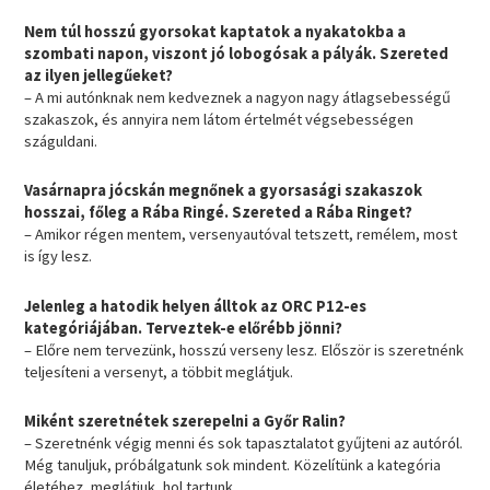
Nem túl hosszú gyorsokat kaptatok a nyakatokba a
szombati napon, viszont jó lobogósak a pályák. Szereted
az ilyen jellegűeket?
– A mi autónknak nem kedveznek a nagyon nagy átlagsebességű
szakaszok, és annyira nem látom értelmét végsebességen
száguldani.
Vasárnapra jócskán megnőnek a gyorsasági szakaszok
hosszai, főleg a Rába Ringé. Szereted a Rába Ringet?
– Amikor régen mentem, versenyautóval tetszett, remélem, most
is így lesz.
Jelenleg a hatodik helyen álltok az ORC P12-es
kategóriájában. Terveztek-e előrébb jönni?
– Előre nem tervezünk, hosszú verseny lesz. Először is szeretnénk
teljesíteni a versenyt, a többit meglátjuk.
Miként szeretnétek szerepelni a Győr Ralin?
– Szeretnénk végig menni és sok tapasztalatot gyűjteni az autóról.
Még tanuljuk, próbálgatunk sok mindent. Közelítünk a kategória
életéhez, meglátjuk, hol tartunk.