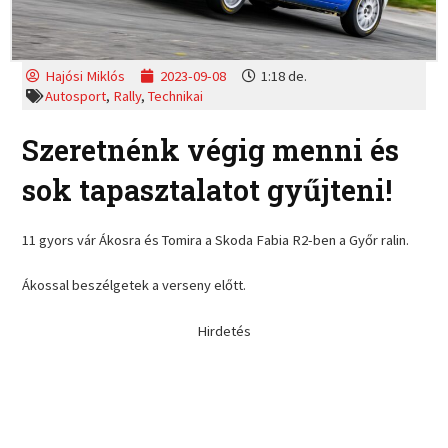
Hajósi Miklós
2023-09-08
1:18 de.
Autosport
,
Rally
,
Technikai
Szeretnénk végig menni és
sok tapasztalatot gyűjteni!
11 gyors vár Ákosra és Tomira a Skoda Fabia R2-ben a Győr ralin.
Ákossal beszélgetek a verseny előtt.
Hirdetés