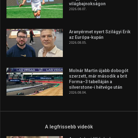
silverstone-i hétvége után
2026.08.04.
A legfrissebb videók
Az extrém időjárás és az
aszály következményeire hívja
fel a figyelmet Litkai Gergely
és a Greenpeace közös
híradója
2025.08.14.
Ne csak nézd, lásd is a focit! –
itt a Tippmix Teljes
Terjedelem!
2025.08.05.