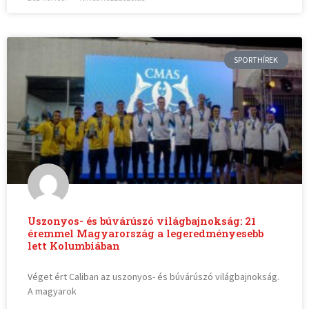
SPORTHÍREK
Uszonyos- és búvárúszó világbajnokság: 21
éremmel Magyarország a legeredményesebb
lett Kolumbiában
Véget ért Caliban az uszonyos- és búvárúszó világbajnokság.
A magyarok