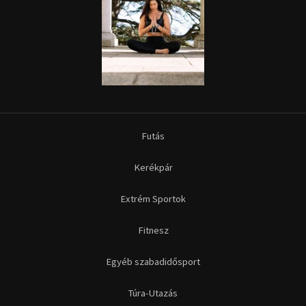
Extrém Sportok
Fitnesz
Egyéb szabadidősport
Túra-Utazás
Lovassport
Közösségi sport
Copyright © 2015-2026 Sportime Magazin Hírportál Minden jog
fenntartva.