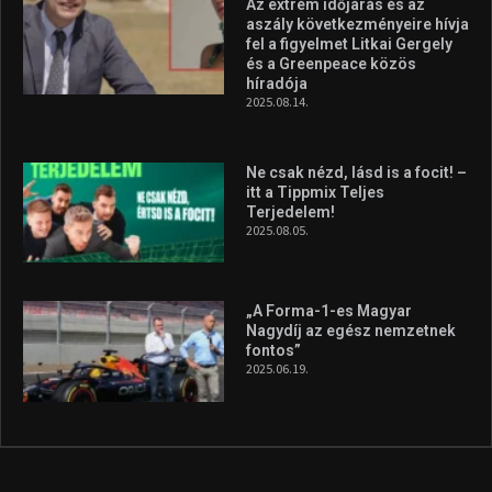
Az extrém időjárás és az
aszály következményeire hívja
fel a figyelmet Litkai Gergely
és a Greenpeace közös
híradója
2025.08.14.
Ne csak nézd, lásd is a focit! –
itt a Tippmix Teljes
Terjedelem!
2025.08.05.
„A Forma-1-es Magyar
Nagydíj az egész nemzetnek
fontos”
2025.06.19.