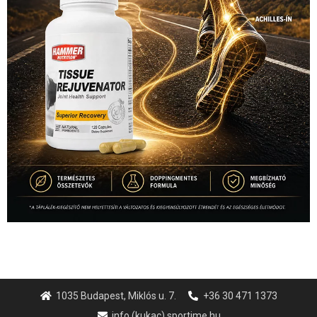
1035 Budapest, Miklós u. 7.
+36 30 471 1373
info (kukac) sportime.hu