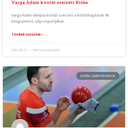
Varga Ádám kvótát szerzett Rióba
Varga Ádám olimpiai kvótát szerzett a kötöttfogásúak 98
kilogrammos súlycsoportjában
TOVÁBB OLVASOM »
2016.04.17.
Nincs hozzászólás
EGYÉB CSAPATSPORTOK