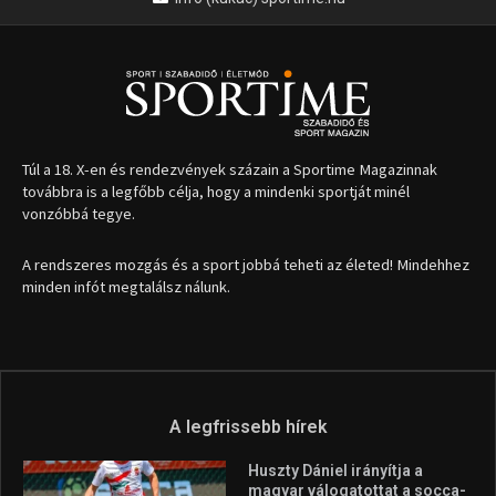
Túl a 18. X-en és rendezvények százain a Sportime Magazinnak
továbbra is a legfőbb célja, hogy a mindenki sportját minél
vonzóbbá tegye.
A rendszeres mozgás és a sport jobbá teheti az életed! Mindehhez
minden infót megtalálsz nálunk.
A legfrissebb hírek
Huszty Dániel irányítja a
magyar válogatottat a socca-