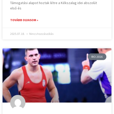
Támogatási alapot hoztak létre a Kékszalag idei abszolút
első és
TOVÁBB OLVASOM »
2025.07.18.
Nincs hozzászólás
RIO 2016