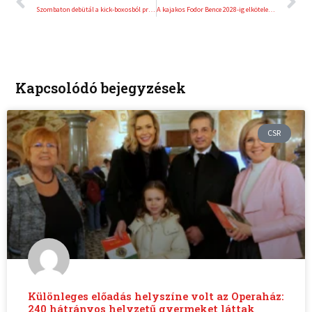
Szombaton debütál a kick-boxosból profi ökölvívóvá vált Veres Roland Amerikában
A kajakos Fodor Bence 2028-ig elkötelezte magát a Kovács Katalin Akadémiához
Kapcsolódó bejegyzések
CSR
Különleges előadás helyszíne volt az Operaház:
240 hátrányos helyzetű gyermeket láttak