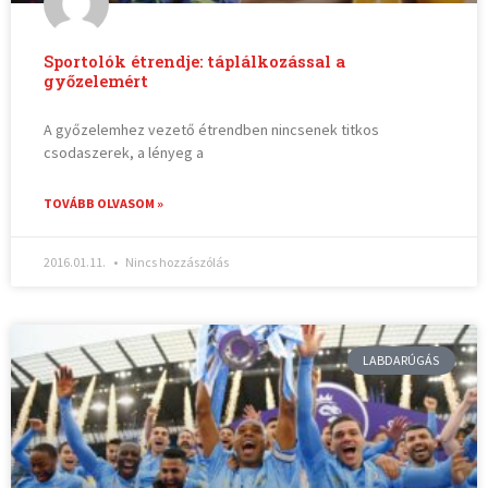
Sportolók étrendje: táplálkozással a
győzelemért
A győzelemhez vezető étrendben nincsenek titkos
csodaszerek, a lényeg a
TOVÁBB OLVASOM »
2016.01.11.
Nincs hozzászólás
LABDARÚGÁS