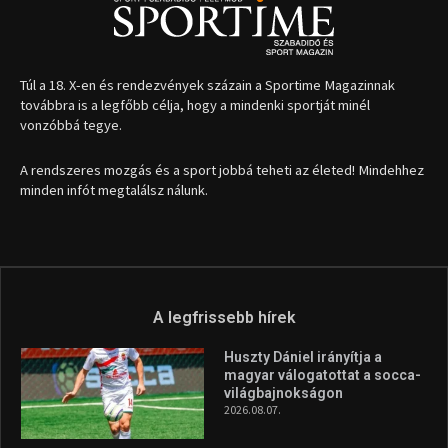
Túl a 18. X-en és rendezvények százain a Sportime Magazinnak
továbbra is a legfőbb célja, hogy a mindenki sportját minél
vonzóbbá tegye.
A rendszeres mozgás és a sport jobbá teheti az életed! Mindehhez
minden infót megtalálsz nálunk.
A legfrissebb hírek
Huszty Dániel irányítja a
magyar válogatottat a socca-
világbajnokságon
2026.08.07.