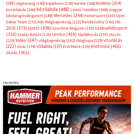
(181)
kickbox
(204)
Jégkorong
(148)
kajakkenu
(138)
karate
(168)
kézilabda
(448)
kosárlabda
(166)
Lewis Hamilton
(168)
magyar
Mercedes
(244)
labdarúgóválogatott
(148)
motorsport
(153)
Opel
rio
Dakar Team
(132)
Rali Világbajnokság
(122)
Rendezvény
(142)
sport
(438)
2016
(373)
szabadidősport
Sportime Magazin
(128)
(316)
tenisz
(416)
Szalay Balázs
(126)
táplálkozás
(155)
utazás
Video
(247)
vitorlázás
(126)
világbajnokság
(162)
Világkupa
(129)
életmód
(416)
(222)
vívás
(174)
vízilabda
(197)
Érdi Mária
(130)
úszás
(361)
Hirdetés