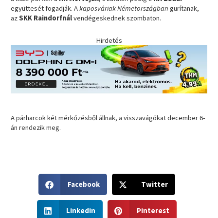
együttesét fogadják. A
kaposváriak Németországban
gurítanak,
az
SKK Raindorfnál
vendégeskednek szombaton.
Hirdetés
A párharcok két mérkőzésből állnak, a visszavágókat december 6-
án rendezik meg.
S
S
Facebook
Twitter
h
h
a
a
S
S
r
r
Linkedin
Pinterest
h
h
e
e