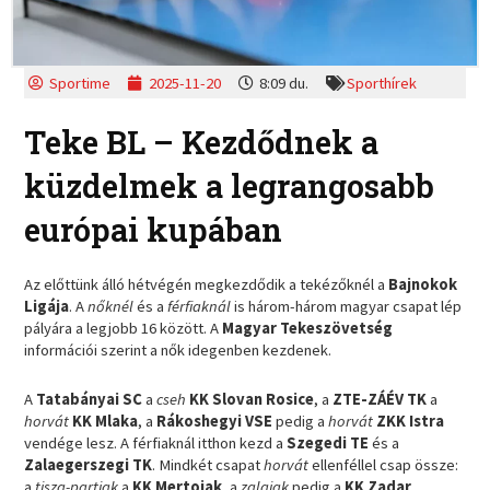
Sportime
2025-11-20
8:09 du.
Sporthírek
Teke BL – Kezdődnek a
küzdelmek a legrangosabb
európai kupában
Az előttünk álló hétvégén megkezdődik a tekézőknél a
Bajnokok
Ligája
. A
nőknél
és a
férfiaknál
is három-három magyar csapat lép
pályára a legjobb 16 között. A
Magyar
Tekeszövetség
információi szerint a nők idegenben kezdenek.
A
Tatabányai SC
a
cseh
KK Slovan Rosice
, a
ZTE-ZÁÉV TK
a
horvát
KK Mlaka
, a
Rákoshegyi VSE
pedig a
horvát
ZKK Istra
vendége lesz. A férfiaknál itthon kezd a
Szegedi TE
és a
Zalaegerszegi TK
. Mindkét csapat
horvát
ellenféllel csap össze:
a
tisza-partiak
a
KK Mertojak
, a
zalaiak
pedig a
KK Zadar