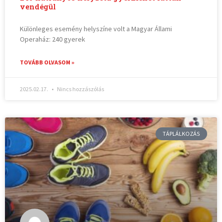
vendégül
Különleges esemény helyszíne volt a Magyar Állami
Operaház: 240 gyerek
TOVÁBB OLVASOM »
2025.02.17.
Nincs hozzászólás
TÁPLÁLKOZÁS