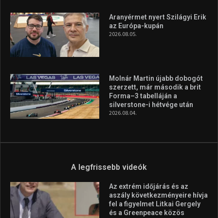
Aranyérmet nyert Szilágyi Erik
az Európa-kupán
2026.08.05.
Molnár Martin újabb dobogót
szerzett, már második a brit
Forma–3 tabelláján a
silverstone-i hétvége után
2026.08.04.
A legfrissebb videók
Az extrém időjárás és az
aszály következményeire hívja
fel a figyelmet Litkai Gergely
és a Greenpeace közös