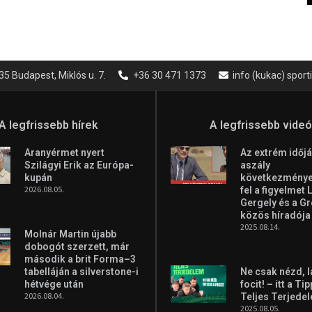
35 Budapest, Miklós u. 7.
+36 30 471 1373
info (kukac) spor
A legfrissebb hírek
A legfrissebb vide
Aranyérmet nyert
Az extrém időjá
Szilágyi Erik az Európa-
aszály
kupán
következményei
2026.08.05.
fel a figyelmet 
Gergely és a G
közös híradója
2025.08.14.
Molnár Martin újabb
dobogót szerzett, már
második a brit Forma–3
tabelláján a silverstone-i
Ne csak nézd, l
hétvége után
focit! – itt a Ti
2026.08.04.
Teljes Terjede
2025.08.05.