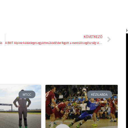
Köve
KÖVETKEZŐ
ón
A BWT Alpine különleges együttműködésbe fogott a mentális egészség világnapja alkalmából
WTCC
KÉZILABDA