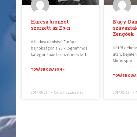
Harcsa bronzot
Nagy Dan
szerzett az Eb-n
szavaztak
Zengőék
A harkivi ökölvívó Európa-
Hétfő délutá
bajnokságon a 75 kilogrammos
után, bejele
kategóriában bronzérmes lett
Motorsport
TOVÁBB OLVASOM »
TOVÁBB OLVA
2017.06.23.
Nincs hozzászólás
2017.03.13.
N