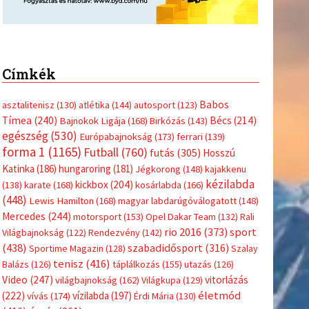
Címkék
Babos
asztalitenisz
(130)
atlétika
(144)
autosport
(123)
Tímea
(240)
Bécs
(214)
Bajnokok Ligája
(168)
Birkózás
(143)
egészség
(530)
Európabajnokság
(173)
ferrari
(139)
forma 1
(1165)
Futball
(760)
futás
(305)
Hosszú
Katinka
(186)
hungaroring
(181)
Jégkorong
(148)
kajakkenu
kézilabda
kickbox
(204)
(138)
karate
(168)
kosárlabda
(166)
(448)
Lewis Hamilton
(168)
magyar labdarúgóválogatott
(148)
Mercedes
(244)
motorsport
(153)
Opel Dakar Team
(132)
Rali
sport
rio 2016
(373)
Világbajnokság
(122)
Rendezvény
(142)
(438)
szabadidősport
(316)
Sportime Magazin
(128)
Szalay
tenisz
(416)
Balázs
(126)
táplálkozás
(155)
utazás
(126)
Video
(247)
vitorlázás
világbajnokság
(162)
Világkupa
(129)
életmód
(222)
vívás
(174)
vízilabda
(197)
Érdi Mária
(130)