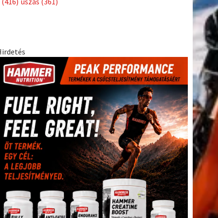
(416)
úszás
(361)
Hirdetés
tkező