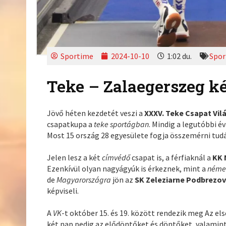
Sportime
2024-10-10
1:02 du.
Spor
Teke – Zalaegerszeg ké
Jövő héten kezdetét veszi a
XXXV. Teke Csapat Vi
csapatkupa a
teke
sportágban
. Mindig a legutóbbi 
Most 15 ország 28 egyesülete fogja összemérni tudá
Jelen lesz a két
címvédő
csapat is, a férfiaknál a
KK 
Ezenkívül olyan nagyágyúk is érkeznek, mint a
néme
de
Magyarországra
jön az
SK Zeleziarne Podbrezo
képviseli.
A
VK
-t október 15. és 19. között rendezik meg Az el
két nap pedig az elődöntőket és döntőket, valamin