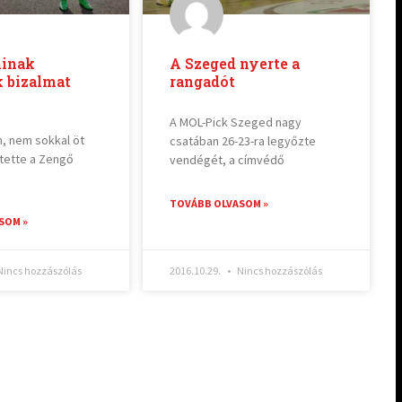
inak
A Szeged nyerte a
 bizalmat
rangadót
A MOL-Pick Szeged nagy
n, nem sokkal öt
csatában 26-23-ra legyőzte
ntette a Zengő
vendégét, a címvédő
TOVÁBB OLVASOM »
SOM »
incs hozzászólás
2016.10.29.
Nincs hozzászólás