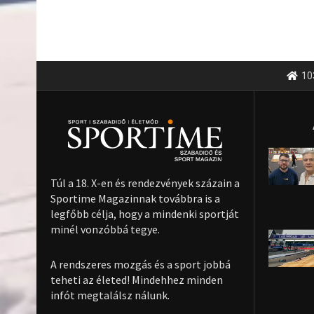
10
Túl a 18. X-en és rendezvények százain a
Sportime Magazinnak továbbra is a
legfőbb célja, hogy a mindenki sportját
minél vonzóbbá tegye.
A rendszeres mozgás és a sport jobbá
teheti az életed! Mindehhez minden
infót megtalálsz nálunk.