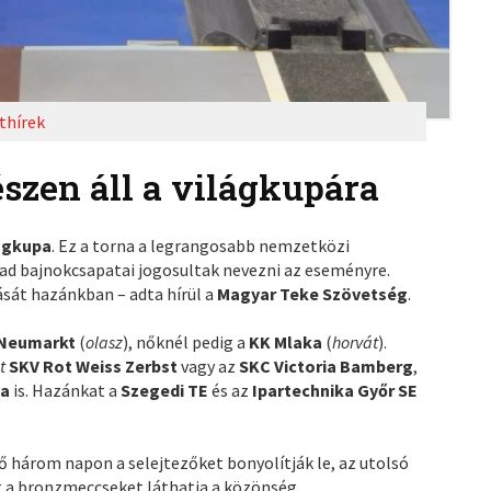
thírek
szen áll a világkupára
lágkupa
. Ez a torna a legrangosabb nemzetközi
évad bajnokcsapatai jogosultak nevezni az eseményre.
sát hazánkban – adta hírül a
Magyar Teke Szövetség
.
Neumarkt
(
olasz
), nőknél pedig a
KK Mlaka
(
horvát
).
t
SKV Rot Weiss Zerbst
vagy az
SKC Victoria Bamberg
,
va
is. Hazánkat a
Szegedi TE
és az
Ipartechnika Győr SE
ső három napon a selejtezőket bonyolítják le, az utolsó
t a bronzmeccseket láthatja a közönség.