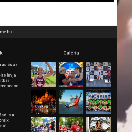
time.hu
ók
Galéria
rás és az
re hívja
Litkai
reenpeace
ásd is a
ppmix
lem!