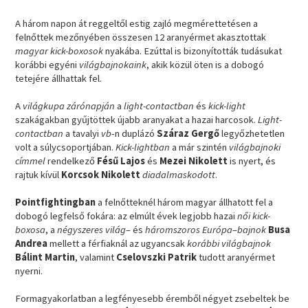
A három napon át reggeltől estig zajló megmérettetésen a
felnőttek mezőnyében összesen 12 aranyérmet akasztottak
magyar kick-boxosok
nyakába. Ezúttal is bizonyították tudásukat
korábbi egyéni
világbajnokaink
, akik közül öten is a dobogó
tetejére állhattak fel.
A
világkupa zárónapján
a
light-contactban
és
kick-light
szakágakban gyűjtöttek újabb aranyakat a hazai harcosok.
Light-
contactban
a tavalyi
vb
-n duplázó
Száraz Gergő
legyőzhetetlen
volt a súlycsoportjában.
Kick-lightban
a már szintén
világbajnoki
címmel
rendelkező
Fésű Lajos
és
Mezei Nikolett
is nyert, és
rajtuk kívül
Korcsok Nikolett
diadalmaskodott
.
Pointfightingban
a felnőtteknél három magyar állhatott fel a
dobogó legfelső fokára: az elmúlt évek legjobb hazai
női kick-
boxosa
, a
négyszeres világ
– és
háromszoros Európa
–
bajnok
Busa
Andrea
mellett a férfiaknál az ugyancsak
korábbi világbajnok
Bálint Martin
, valamint
Cselovszki Patrik
tudott aranyérmet
nyerni.
Formagyakorlatban a legfényesebb éremből négyet zsebeltek be