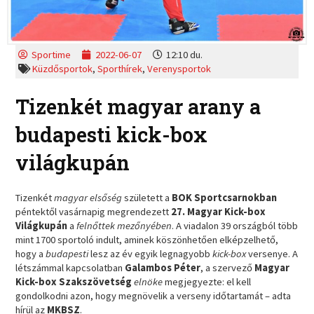
Sportime
2022-06-07
12:10 du.
Küzdősportok
,
Sporthírek
,
Verenysportok
Tizenkét magyar arany a
budapesti kick-box
világkupán
Tizenkét
magyar elsőség
született a
BOK Sportcsarnokban
péntektől vasárnapig megrendezett
27. Magyar Kick-box
Világkupán
a
felnőttek mezőnyében
. A viadalon 39 országból több
mint 1700 sportoló indult, aminek köszönhetően elképzelhető,
hogy a
budapesti
lesz az év egyik legnagyobb
kick-box
versenye. A
létszámmal kapcsolatban
Galambos Péter
, a szervező
Magyar
Kick-box Szakszövetség
elnöke
megjegyezte: el kell
gondolkodni azon, hogy megnövelik a verseny időtartamát – adta
hírül az
MKBSZ
.