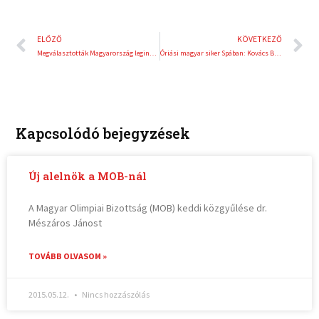
Előző
K
ELŐZŐ
KÖVETKEZŐ
Megválasztották Magyarország leginspirálóbb futóit
Óriási magyar siker Spában: Kovács Bálint az ötödik helyen végzett a 24 órás vb-futamon!
Kapcsolódó bejegyzések
Új alelnök a MOB-nál
A Magyar Olimpiai Bizottság (MOB) keddi közgyűlése dr.
Mészáros Jánost
TOVÁBB OLVASOM »
2015.05.12.
Nincs hozzászólás