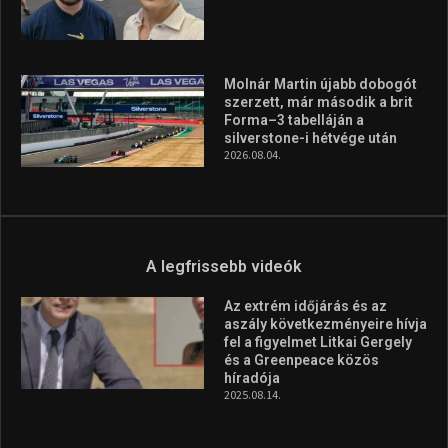
Molnár Martin újabb dobogót
szerzett, már második a brit
Forma–3 tabelláján a
silverstone-i hétvége után
2026.08.04.
A legfrissebb videók
Az extrém időjárás és az
aszály következményeire hívja
fel a figyelmet Litkai Gergely
és a Greenpeace közös
híradója
2025.08.14.