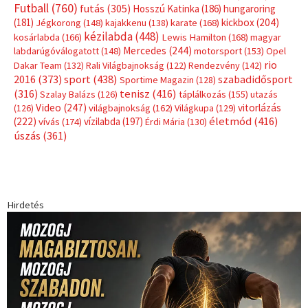
Futball
(760)
futás
(305)
Hosszú Katinka
(186)
hungaroring
(181)
kickbox
(204)
Jégkorong
(148)
kajakkenu
(138)
karate
(168)
kézilabda
(448)
kosárlabda
(166)
Lewis Hamilton
(168)
magyar
Mercedes
(244)
labdarúgóválogatott
(148)
motorsport
(153)
Opel
rio
Dakar Team
(132)
Rali Világbajnokság
(122)
Rendezvény
(142)
sport
(438)
2016
(373)
szabadidősport
Sportime Magazin
(128)
(316)
tenisz
(416)
Szalay Balázs
(126)
táplálkozás
(155)
utazás
Video
(247)
vitorlázás
(126)
világbajnokság
(162)
Világkupa
(129)
életmód
(416)
(222)
vívás
(174)
vízilabda
(197)
Érdi Mária
(130)
úszás
(361)
Hirdetés