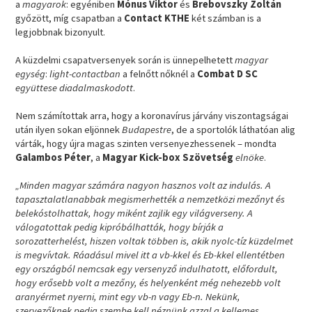
a
magyarok
: egyéniben
Mónus Viktor
és
Brebovszky Zoltán
győzött, míg csapatban a
Contact KTHE
két számban is a
legjobbnak bizonyult.
A küzdelmi csapatversenyek során is ünnepelhetett
magyar
egység
:
light-contactban
a felnőtt nőknél a
Combat D SC
együttese diadalmaskodott
.
Nem számítottak arra, hogy a koronavírus járvány viszontagságai
után ilyen sokan eljönnek
Budapestre
, de a sportolók láthatóan alig
várták, hogy újra magas szinten versenyezhessenek – mondta
Galambos Péter
, a
Magyar Kick-box Szövetség
elnöke
.
„Minden magyar számára nagyon hasznos volt az indulás. A
tapasztalatlanabbak megismerhették a nemzetközi mezőnyt és
belekóstolhattak, hogy miként zajlik egy világverseny. A
válogatottak pedig kipróbálhatták, hogy bírják a
sorozatterhelést, hiszen voltak többen is, akik nyolc-tíz küzdelmet
is megvívtak. Ráadásul mivel itt a vb-kkel és Eb-kkel ellentétben
egy országból nemcsak egy versenyző indulhatott, előfordult,
hogy erősebb volt a mezőny, és helyenként még nehezebb volt
aranyérmet nyerni, mint egy vb-n vagy Eb-n. Nekünk,
szervezőknek pedig szembe kell néznünk azzal a kellemes