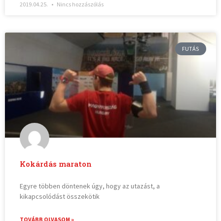
2019.04.25.
Nincs hozzászólás
FUTÁS
Kokárdás maraton
Egyre többen döntenek úgy, hogy az utazást, a
kikapcsolódást összekötik
TOVÁBB OLVASOM »