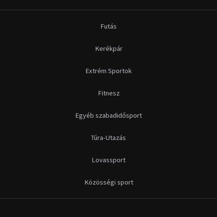
Futás
Kerékpár
Extrém Sportok
Fitnesz
Egyéb szabadidősport
Túra-Utazás
Lovassport
Közösségi sport