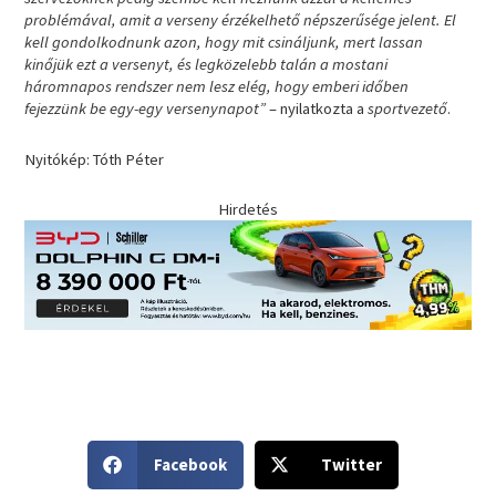
problémával, amit a verseny érzékelhető népszerűsége jelent. El
kell gondolkodnunk azon, hogy mit csináljunk, mert lassan
kinőjük ezt a versenyt, és legközelebb talán a mostani
háromnapos rendszer nem lesz elég, hogy emberi időben
fejezzünk be egy-egy versenynapot”
– nyilatkozta a
sportvezető
.
Nyitókép: Tóth Péter
Hirdetés
S
S
Facebook
Twitter
h
h
a
a