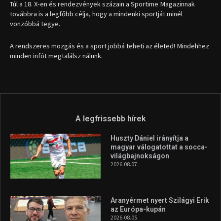
Túl a 18. X-en és rendezvények százain a Sportime Magazinnak
továbbra is a legfőbb célja, hogy a mindenki sportját minél
vonzóbbá tegye.
A rendszeres mozgás és a sport jobbá teheti az életed! Mindehhez
minden infót megtalálsz nálunk.
A legfrissebb hírek
Huszty Dániel irányítja a
magyar válogatottat a socca-
világbajnokságon
2026.08.07.
Aranyérmet nyert Szilágyi Erik
az Európa-kupán
2026.08.05.