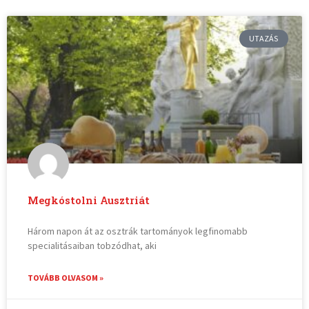
UTAZÁS
Megkóstolni Ausztriát
Három napon át az osztrák tartományok legfinomabb
specialitásaiban tobzódhat, aki
TOVÁBB OLVASOM »