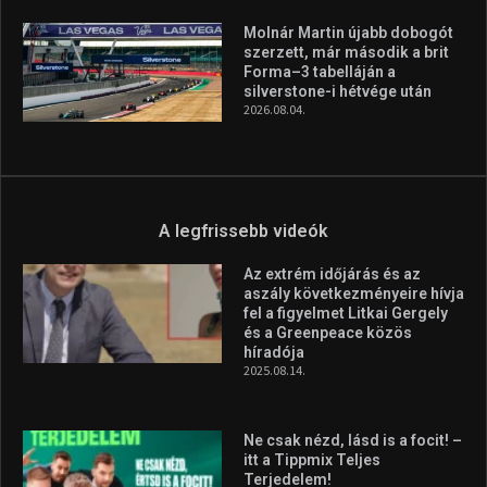
Molnár Martin újabb dobogót
szerzett, már második a brit
Forma–3 tabelláján a
silverstone-i hétvége után
2026.08.04.
A legfrissebb videók
Az extrém időjárás és az
aszály következményeire hívja
fel a figyelmet Litkai Gergely
és a Greenpeace közös
híradója
2025.08.14.
Ne csak nézd, lásd is a focit! –
itt a Tippmix Teljes
Terjedelem!