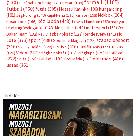
forma 1
(1165)
(530)
Európabajnokság
(173)
ferrari
(139)
Futball
(760)
futás
(305)
Hosszú Katinka
(186)
hungaroring
(181)
kickbox
(204)
Jégkorong
(148)
kajakkenu
(138)
karate
(168)
kézilabda
(448)
kosárlabda
(166)
Lewis Hamilton
(168)
magyar
Mercedes
(244)
labdarúgóválogatott
(148)
motorsport
(153)
Opel
rio
Dakar Team
(132)
Rali Világbajnokság
(122)
Rendezvény
(142)
sport
(438)
2016
(373)
szabadidősport
Sportime Magazin
(128)
(316)
tenisz
(416)
Szalay Balázs
(126)
táplálkozás
(155)
utazás
Video
(247)
vitorlázás
(126)
világbajnokság
(162)
Világkupa
(129)
életmód
(416)
(222)
vívás
(174)
vízilabda
(197)
Érdi Mária
(130)
úszás
(361)
Hirdetés