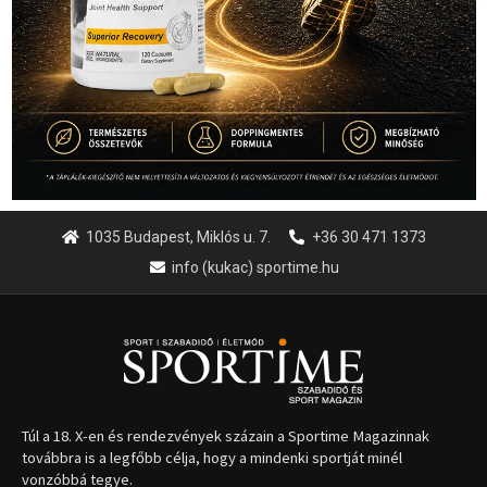
1035 Budapest, Miklós u. 7.
+36 30 471 1373
info (kukac) sportime.hu
Túl a 18. X-en és rendezvények százain a Sportime Magazinnak
továbbra is a legfőbb célja, hogy a mindenki sportját minél
vonzóbbá tegye.