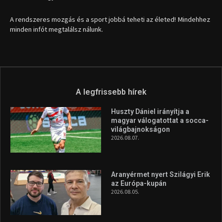
A rendszeres mozgás és a sport jobbá teheti az életed! Mindehhez
minden infót megtalálsz nálunk.
A legfrissebb hírek
Huszty Dániel irányítja a
magyar válogatottat a socca-
világbajnokságon
2026.08.07.
Aranyérmet nyert Szilágyi Erik
az Európa-kupán
2026.08.05.