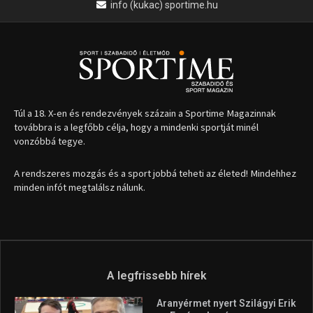
info (kukac) sportime.hu
Túl a 18. X-en és rendezvények százain a Sportime Magazinnak
továbbra is a legfőbb célja, hogy a mindenki sportját minél
vonzóbbá tegye.
A rendszeres mozgás és a sport jobbá teheti az életed! Mindehhez
minden infót megtalálsz nálunk.
A legfrissebb hírek
Aranyérmet nyert Szilágyi Erik