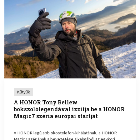
Kütyük
A HONOR Tony Bellew
bokszolólegendával izzítja be a HONOR
Magic7 széria európai startját
A HONOR legújabb okostelefon-kínálatának, a HONOR
Magic7 szériának a bevezetése alkalmából az egykori