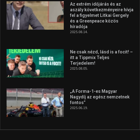
Az extrém időjárás és az
aszály következményeire hívja
fel a figyelmet Litkai Gergely
és a Greenpeace közös
híradója
2025.08.14.
Ne csak nézd, lásd is a focit! –
itt a Tippmix Teljes
Terjedelem!
2025.08.05.
„A Forma-1-es Magyar
Nagydíj az egész nemzetnek
fontos”
2025.06.19.