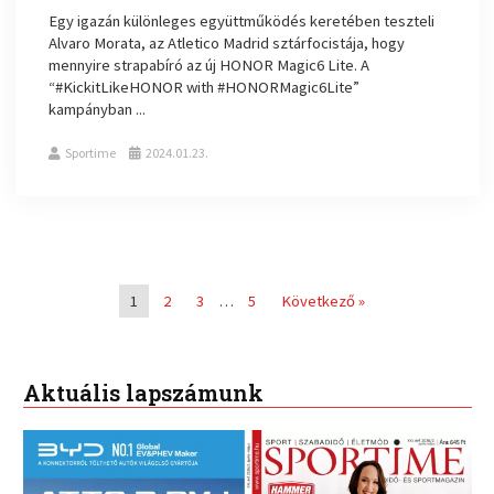
Egy igazán különleges együttműködés keretében teszteli
Alvaro Morata, az Atletico Madrid sztárfocistája, hogy
mennyire strapabíró az új HONOR Magic6 Lite. A
“#KickitLikeHONOR with #HONORMagic6Lite”
kampányban ...
Sportime
2024.01.23.
1
2
3
…
5
Következő »
Aktuális lapszámunk