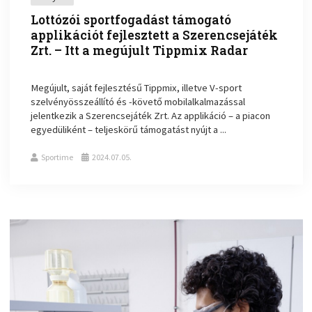
Lottózói sportfogadást támogató
applikációt fejlesztett a Szerencsejáték
Zrt. – Itt a megújult Tippmix Radar
Megújult, saját fejlesztésű Tippmix, illetve V-sport
szelvényösszeállító és -követő mobilalkalmazással
jelentkezik a Szerencsejáték Zrt. Az applikáció – a piacon
egyedüliként – teljeskörű támogatást nyújt a ...
Sportime
2024.07.05.