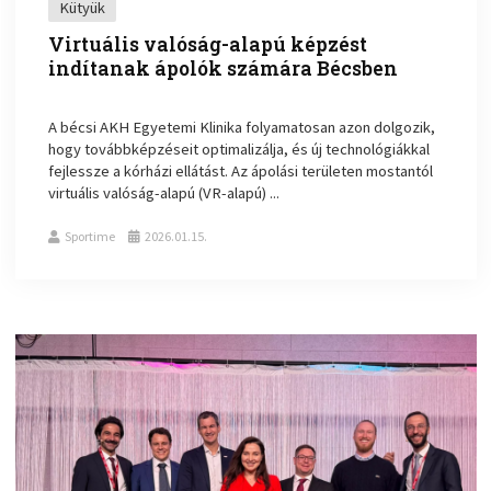
Kütyük
Virtuális valóság-alapú képzést
indítanak ápolók számára Bécsben
A bécsi AKH Egyetemi Klinika folyamatosan azon dolgozik,
hogy továbbképzéseit optimalizálja, és új technológiákkal
fejlessze a kórházi ellátást. Az ápolási területen mostantól
virtuális valóság-alapú (VR-alapú) ...
Sportime
2026.01.15.