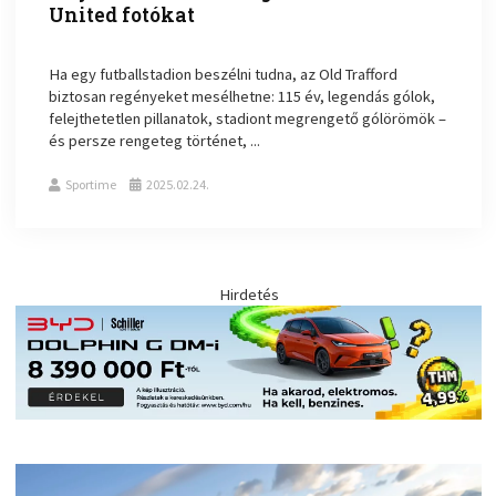
United fotókat
Ha egy futballstadion beszélni tudna, az Old Trafford
biztosan regényeket mesélhetne: 115 év, legendás gólok,
felejthetetlen pillanatok, stadiont megrengető gólörömök –
és persze rengeteg történet, ...
Sportime
2025.02.24.
Hirdetés