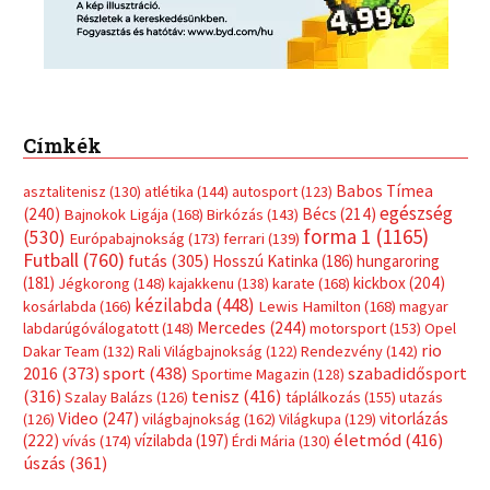
Címkék
Babos Tímea
asztalitenisz
(130)
atlétika
(144)
autosport
(123)
egészség
(240)
Bécs
(214)
Bajnokok Ligája
(168)
Birkózás
(143)
forma 1
(1165)
(530)
Európabajnokság
(173)
ferrari
(139)
Futball
(760)
futás
(305)
Hosszú Katinka
(186)
hungaroring
(181)
kickbox
(204)
Jégkorong
(148)
kajakkenu
(138)
karate
(168)
kézilabda
(448)
kosárlabda
(166)
Lewis Hamilton
(168)
magyar
Mercedes
(244)
labdarúgóválogatott
(148)
motorsport
(153)
Opel
rio
Dakar Team
(132)
Rali Világbajnokság
(122)
Rendezvény
(142)
sport
(438)
2016
(373)
szabadidősport
Sportime Magazin
(128)
(316)
tenisz
(416)
Szalay Balázs
(126)
táplálkozás
(155)
utazás
Video
(247)
vitorlázás
(126)
világbajnokság
(162)
Világkupa
(129)
életmód
(416)
(222)
vívás
(174)
vízilabda
(197)
Érdi Mária
(130)
úszás
(361)