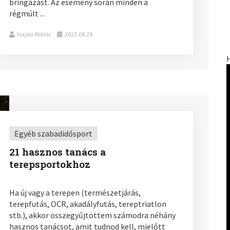
bringázást. Az esemény során minden a
régmúlt ...
Hajósi Miklós
2023.08.29.
Egyéb szabadidősport
21 hasznos tanács a
terepsportokhoz
Ha új vagy a terepen (természetjárás,
terepfutás, OCR, akadályfutás, tereptriatlon
stb.), akkor összegyűjtöttem számodra néhány
hasznos tanácsot, amit tudnod kell, mielőtt