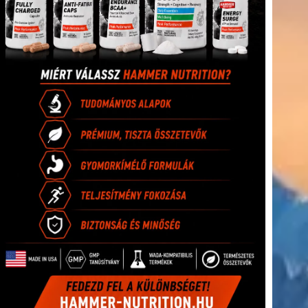
(416)
úszás
(361)
Hirdetés