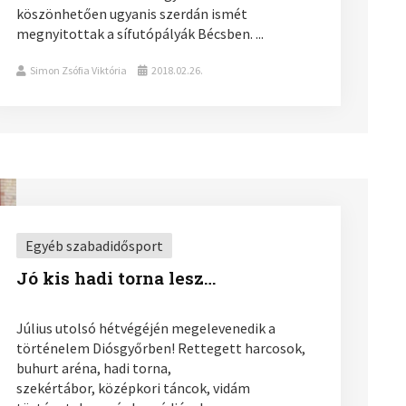
köszönhetően ugyanis szerdán ismét
megnyitottak a sífutópályák Bécsben. ...
Simon Zsófia Viktória
2018.02.26.
Egyéb szabadidősport
Jó kis hadi torna lesz…
Július utolsó hétvégéjén megelevenedik a
történelem Diósgyőrben! Rettegett harcosok,
buhurt aréna, hadi torna,
szekértábor, középkori táncok, vidám