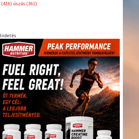
Címkék
Babos
asztalitenisz
(130)
atlétika
(144)
autosport
(123)
Tímea
(240)
Bécs
(214)
Bajnokok Ligája
(168)
Birkózás
(143)
egészség
(530)
Európabajnokság
(173)
ferrari
(139)
forma 1
(1165)
Futball
(760)
futás
(305)
Hosszú
Katinka
(186)
hungaroring
(181)
Jégkorong
(148)
kajakkenu
kézilabda
kickbox
(204)
(138)
karate
(168)
kosárlabda
(166)
(448)
Lewis Hamilton
(168)
magyar labdarúgóválogatott
(148)
Mercedes
(244)
motorsport
(153)
Opel Dakar Team
(132)
Rali
sport
rio 2016
(373)
Világbajnokság
(122)
Rendezvény
(142)
(438)
szabadidősport
(316)
Sportime Magazin
(128)
Szalay
tenisz
(416)
Balázs
(126)
táplálkozás
(155)
utazás
(126)
Video
(247)
vitorlázás
világbajnokság
(162)
Világkupa
(129)
életmód
(222)
vívás
(174)
vízilabda
(197)
Érdi Mária
(130)