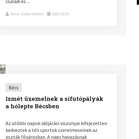
családi és ...
Simon Zsófia Viktória
2020.10.20.
Bécs
Ismét üzemelnek a sífutópályák
a hólepte Bécsben
Az utóbbi napok időjárási viszonyai kifejezetten
kedveztek a téli sportok szerelmeseinek az
oszták fővárosban. A nagy havazásnak