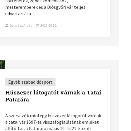
történetek, zenés komédiások,
mesteremberek és a Diósgyőri vár teljes
udvartartása ...
Bányász Árpád
2017.06.15.
Egyéb szabadidősport
Húszezer látogatót várnak a Tatai
Patarára
A szervezők mintegy húszezer látogatót várnak
a tatai vár 1597-es visszafoglalásának emléket
állító Tatai Patarára május 19. és 21. között –