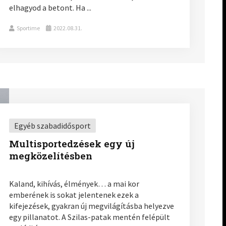
elhagyod a betont. Ha ...
Sportime
2022.08.31.
Egyéb szabadidősport
Multisportedzések egy új
megközelítésben
Kaland, kihívás, élmények… a mai kor
emberének is sokat jelentenek ezek a
kifejezések, gyakran új megvilágításba helyezve
egy pillanatot. A Szilas-patak mentén felépült