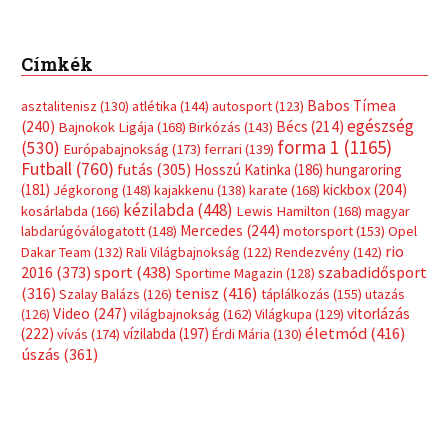
Címkék
Babos Tímea
asztalitenisz
(130)
atlétika
(144)
autosport
(123)
egészség
(240)
Bécs
(214)
Bajnokok Ligája
(168)
Birkózás
(143)
forma 1
(1165)
(530)
Európabajnokság
(173)
ferrari
(139)
Futball
(760)
futás
(305)
Hosszú Katinka
(186)
hungaroring
(181)
kickbox
(204)
Jégkorong
(148)
kajakkenu
(138)
karate
(168)
kézilabda
(448)
kosárlabda
(166)
Lewis Hamilton
(168)
magyar
Mercedes
(244)
labdarúgóválogatott
(148)
motorsport
(153)
Opel
rio
Dakar Team
(132)
Rali Világbajnokság
(122)
Rendezvény
(142)
sport
(438)
2016
(373)
szabadidősport
Sportime Magazin
(128)
(316)
tenisz
(416)
Szalay Balázs
(126)
táplálkozás
(155)
utazás
Video
(247)
vitorlázás
(126)
világbajnokság
(162)
Világkupa
(129)
életmód
(416)
(222)
vívás
(174)
vízilabda
(197)
Érdi Mária
(130)
úszás
(361)