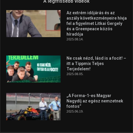
A legfrissebb videók
Az extrém időjárás és az
aszály következményeire hívja
fel a figyelmet Litkai Gergely
és a Greenpeace közös
híradója
2025.08.14.
Ne csak nézd, lásd is a focit! –
itt a Tippmix Teljes
Terjedelem!
2025.08.05.
„A Forma-1-es Magyar
Nagydíj az egész nemzetnek
fontos”
2025.06.19.