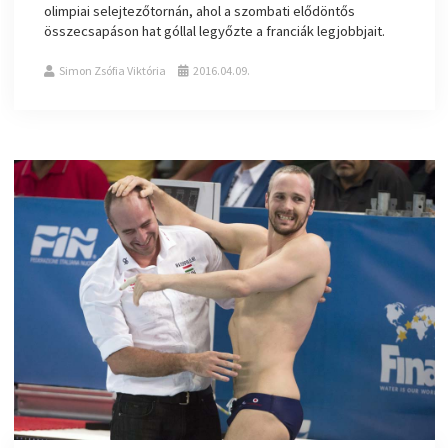
olimpiai selejtezőtornán, ahol a szombati elődöntős
összecsapáson hat góllal legyőzte a franciák legjobbjait.
Simon Zsófia Viktória
2016.04.09.