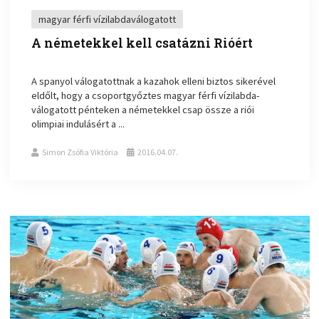
magyar férfi vízilabdaválogatott
A németekkel kell csatázni Rióért
A spanyol válogatottnak a kazahok elleni biztos sikerével
eldőlt, hogy a csoportgyőztes magyar férfi vízilabda-
válogatott pénteken a németekkel csap össze a riói
olimpiai indulásért a ...
Simon Zsófia Viktória
2016.04.07.