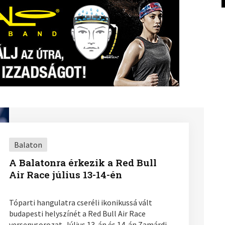
Balaton
A Balatonra érkezik a Red Bull
Air Race július 13-14-én
Tóparti hangulatra cseréli ikonikussá vált
budapesti helyszínét a Red Bull Air Race
versenysorozat. Július 13-án és 14-án Zamárdi