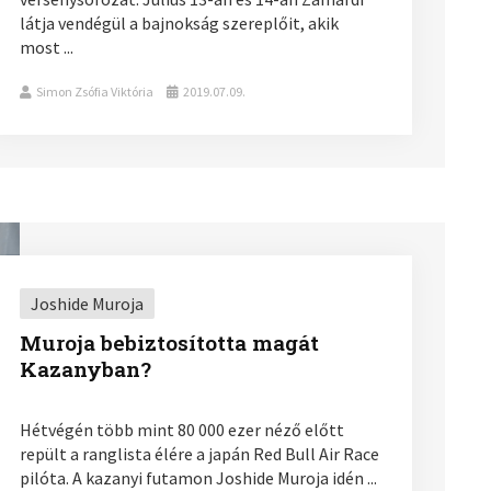
látja vendégül a bajnokság szereplőit, akik
most ...
Simon Zsófia Viktória
2019.07.09.
Joshide Muroja
Muroja bebiztosította magát
Kazanyban?
Hétvégén több mint 80 000 ezer néző előtt
repült a ranglista élére a japán Red Bull Air Race
pilóta. A kazanyi futamon Joshide Muroja idén ...