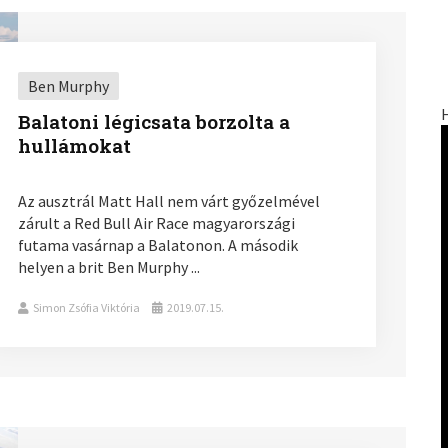
Ben Murphy
Balatoni légicsata borzolta a
hullámokat
Az ausztrál Matt Hall nem várt győzelmével
zárult a Red Bull Air Race magyarországi
futama vasárnap a Balatonon. A második
helyen a brit Ben Murphy ...
Simon Zsófia Viktória
2019.07.15.