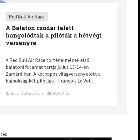
Red Bull Air Race
A Balaton csodái felett
hangolódtak a pilóták a hétvégi
versenyre
A Red Bull Air Race történelmének első
balatoni futamát tartja július 13-14-én
Zamárdiban. A kétnapos világverseny előtt a
bajnokság két pilótája – François Le Vot ...
Simon Zsófia Viktória
2019.07.11.
etés