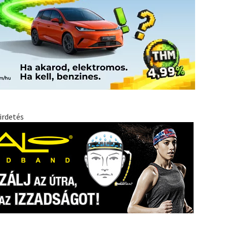
irdetés