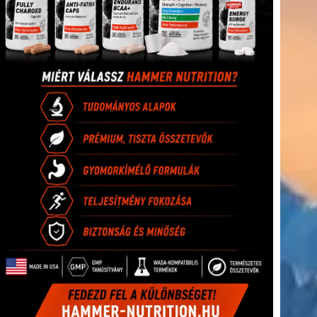
(416)
úszás
(361)
Hirdetés