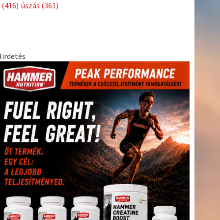
Címkék
Babos
asztalitenisz
(130)
atlétika
(144)
autosport
(123)
Tímea
(240)
Bécs
(214)
Bajnokok Ligája
(168)
Birkózás
(143)
egészség
(530)
Európabajnokság
(173)
ferrari
(139)
forma 1
(1165)
Futball
(760)
futás
(305)
Hosszú
Katinka
(186)
hungaroring
(181)
Jégkorong
(148)
kajakkenu
kézilabda
kickbox
(204)
(138)
karate
(168)
kosárlabda
(166)
(448)
Lewis Hamilton
(168)
magyar labdarúgóválogatott
(148)
Mercedes
(244)
motorsport
(153)
Opel Dakar Team
(132)
Rali
sport
rio 2016
(373)
Világbajnokság
(122)
Rendezvény
(142)
(438)
szabadidősport
(316)
Sportime Magazin
(128)
Szalay
tenisz
(416)
Balázs
(126)
táplálkozás
(155)
utazás
(126)
Video
(247)
vitorlázás
világbajnokság
(162)
Világkupa
(129)
életmód
(222)
vívás
(174)
vízilabda
(197)
Érdi Mária
(130)