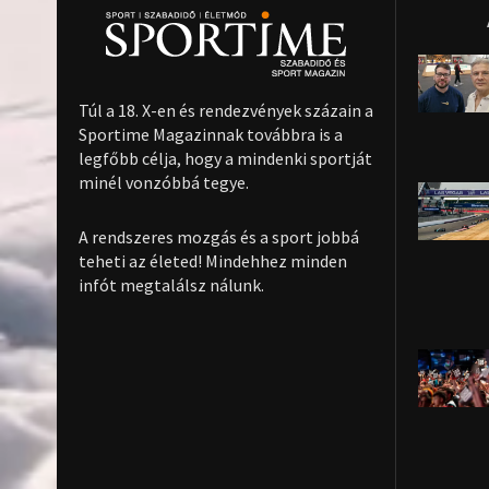
Túl a 18. X-en és rendezvények százain a
Sportime Magazinnak továbbra is a
legfőbb célja, hogy a mindenki sportját
minél vonzóbbá tegye.
A rendszeres mozgás és a sport jobbá
teheti az életed! Mindehhez minden
infót megtalálsz nálunk.