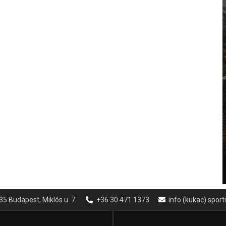
35 Budapest, Miklós u. 7.
+36 30 471 1373
info (kukac) spor