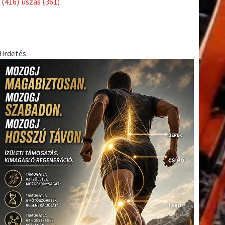
(416)
úszás
(361)
Hirdetés