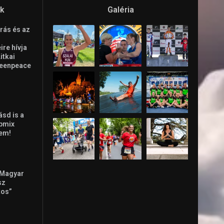
ók
Galéria
rás és az
re hívja
Litkai
reenpeace
ásd is a
ppmix
lem!
 Magyar
sz
tos”