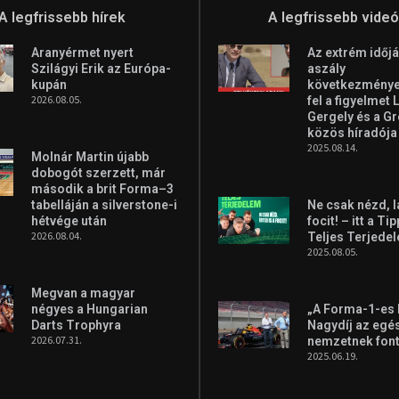
A legfrissebb hírek
A legfrissebb vide
Aranyérmet nyert
Az extrém időjá
Szilágyi Erik az Európa-
aszály
kupán
következményei
2026.08.05.
fel a figyelmet 
Gergely és a G
közös híradója
2025.08.14.
Molnár Martin újabb
dobogót szerzett, már
második a brit Forma–3
tabelláján a silverstone-i
Ne csak nézd, l
hétvége után
focit! – itt a Ti
2026.08.04.
Teljes Terjede
2025.08.05.
Megvan a magyar
négyes a Hungarian
„A Forma-1-es
Darts Trophyra
Nagydíj az egé
2026.07.31.
nemzetnek fon
2025.06.19.