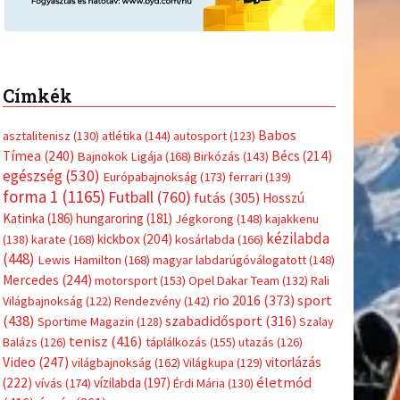
Címkék
Babos
asztalitenisz
(130)
atlétika
(144)
autosport
(123)
Tímea
(240)
Bécs
(214)
Bajnokok Ligája
(168)
Birkózás
(143)
egészség
(530)
Európabajnokság
(173)
ferrari
(139)
forma 1
(1165)
Futball
(760)
futás
(305)
Hosszú
Katinka
(186)
hungaroring
(181)
Jégkorong
(148)
kajakkenu
kézilabda
kickbox
(204)
(138)
karate
(168)
kosárlabda
(166)
(448)
Lewis Hamilton
(168)
magyar labdarúgóválogatott
(148)
Mercedes
(244)
motorsport
(153)
Opel Dakar Team
(132)
Rali
sport
rio 2016
(373)
Világbajnokság
(122)
Rendezvény
(142)
(438)
szabadidősport
(316)
Sportime Magazin
(128)
Szalay
tenisz
(416)
Balázs
(126)
táplálkozás
(155)
utazás
(126)
Video
(247)
vitorlázás
világbajnokság
(162)
Világkupa
(129)
életmód
(222)
vívás
(174)
vízilabda
(197)
Érdi Mária
(130)