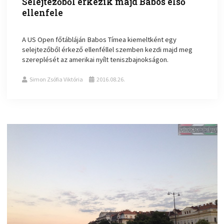
Selejtezőből érkezik majd Babos első
ellenfele
A US Open főtábláján Babos Tímea kiemeltként egy
selejtezőből érkező ellenféllel szemben kezdi majd meg
szereplését az amerikai nyílt teniszbajnokságon.
Simon Zsófia Viktória
2016.08.26.