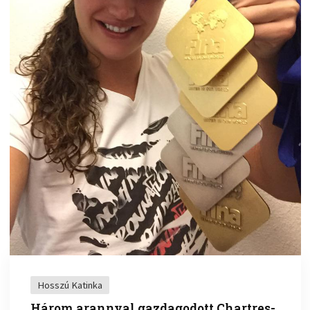
Hosszú Katinka
Három arannyal gazdagodott Chartres-