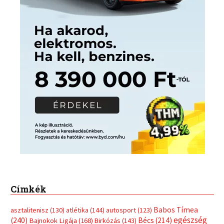
Címkék
Babos Tímea
asztalitenisz
(130)
atlétika
(144)
autosport
(123)
egészség
(240)
Bécs
(214)
Bajnokok Ligája
(168)
Birkózás
(143)