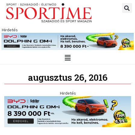
Skip
to
content
Hirdetés
Main
Menu
augusztus 26, 2016
Hirdetés