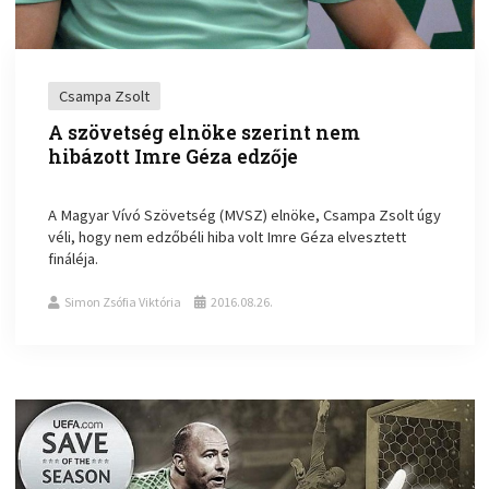
Csampa Zsolt
A szövetség elnöke szerint nem
hibázott Imre Géza edzője
A Magyar Vívó Szövetség (MVSZ) elnöke, Csampa Zsolt úgy
véli, hogy nem edzőbéli hiba volt Imre Géza elvesztett
fináléja.
Simon Zsófia Viktória
2016.08.26.