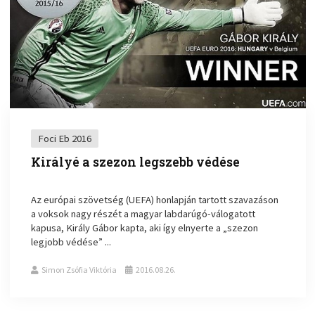
Foci Eb 2016
Királyé a szezon legszebb védése
Az európai szövetség (UEFA) honlapján tartott szavazáson
a voksok nagy részét a magyar labdarúgó-válogatott
kapusa, Király Gábor kapta, aki így elnyerte a „szezon
legjobb védése” ...
Simon Zsófia Viktória
2016.08.26.