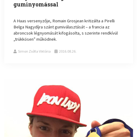
guminyomással
A Haas versenyzője, Romain Grosjean kritizálta a Pirelli
Belga Nagydíjra szánt gumiválasztását – a francia az
abroncsok légnyomását kifogásolta, s szerinte rendkívül
„trükkösen” működnek.
Simon Zsófia Viktória
2016.08.26.