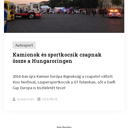
Autosport
Kamionok és sportkocsik csapnak
össze a Hungaroringen
2016-ban újra Kamion Európa Bajnokság a csapatot váltott
Kiss Norbival, szupersportkocsik a GT futamban, sőt a Swift
Cup Europa is tiszteletét teszi!
Szalay Iván
2016.08.26.
Hirdetés