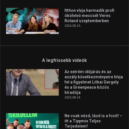
Itthon vívja harmadik profi
ökölvívó meccsét Veres
Roland szeptemberben
2026.08.10.
A legfrissebb videók
Az extrém időjárás és az
aszály következményeire hívja
fel a figyelmet Litkai Gergely
és a Greenpeace közös
híradója
2025.08.14.
Ne csak nézd, lásd is a focit! –
itt a Tippmix Teljes
Terjedelem!