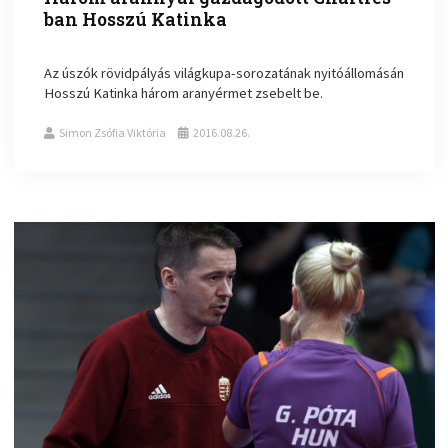
ban Hosszú Katinka
Az úszók rövidpályás világkupa-sorozatának nyitóállomásán
Hosszú Katinka három aranyérmet zsebelt be.
Simon Zsófia Viktória
2016.08.26.