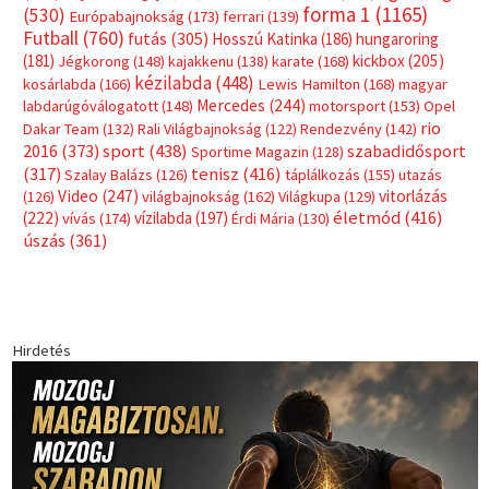
forma 1
(1165)
(530)
Európabajnokság
(173)
ferrari
(139)
Futball
(760)
futás
(305)
Hosszú Katinka
(186)
hungaroring
(181)
kickbox
(205)
Jégkorong
(148)
kajakkenu
(138)
karate
(168)
kézilabda
(448)
kosárlabda
(166)
Lewis Hamilton
(168)
magyar
Mercedes
(244)
labdarúgóválogatott
(148)
motorsport
(153)
Opel
rio
Dakar Team
(132)
Rali Világbajnokság
(122)
Rendezvény
(142)
sport
(438)
2016
(373)
szabadidősport
Sportime Magazin
(128)
(317)
tenisz
(416)
Szalay Balázs
(126)
táplálkozás
(155)
utazás
Video
(247)
vitorlázás
(126)
világbajnokság
(162)
Világkupa
(129)
életmód
(416)
(222)
vívás
(174)
vízilabda
(197)
Érdi Mária
(130)
úszás
(361)
Hirdetés