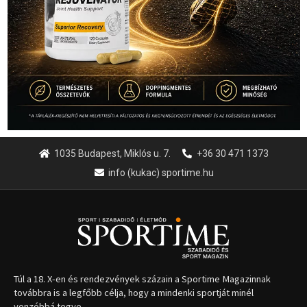
1035 Budapest, Miklós u. 7.
+36 30 471 1373
info (kukac) sportime.hu
Túl a 18. X-en és rendezvények százain a Sportime Magazinnak
továbbra is a legfőbb célja, hogy a mindenki sportját minél
vonzóbbá tegye.