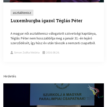
asztalitenisz
Luxemburgba igazol Téglás Péter
A magyar női asztalitenisz-válogatott szövetségi kapitánya,
Téglás Péter nem hosszabbítja meg a január 31.-én lejáró
szerződését, így húsz év után távozik a nemzeti csapatból.
Simon Zsófia Viktória
2016.08.26.
Hirdetés