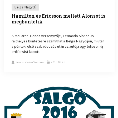
Belga Nagydíj
Hamilton és Ericsson mellett Alonsót is
megbüntetik
A McLaren-Honda versenyzője, Fernando Alonso 35
rajthelyes büntetésre számíthat a Belga Nagydíjon, miután
a pénteki első szabadedzés után az autója egy teljesen új
erőforrást kapott.
Simon Zsófia Viktória
2016.08.26.