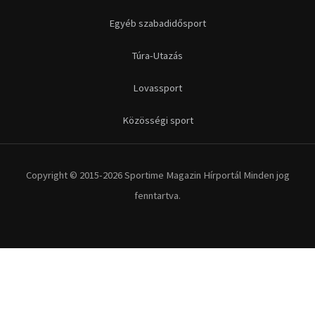
Futás
Kerékpár
Extrém Sportok
Fitnesz
Egyéb szabadidősport
Túra-Utazás
Lovassport
Közösségi sport