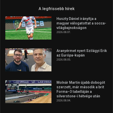
Túl a 18. X-en és rendezvények százain a Sportime Magazinnak
továbbra is a legfőbb célja, hogy a mindenki sportját minél
vonzóbbá tegye.
A rendszeres mozgás és a sport jobbá teheti az életed! Mindehhez
minden infót megtalálsz nálunk.
A legfrissebb hírek
Huszty Dániel irányítja a
magyar válogatottat a socca-
világbajnokságon
2026.08.07.