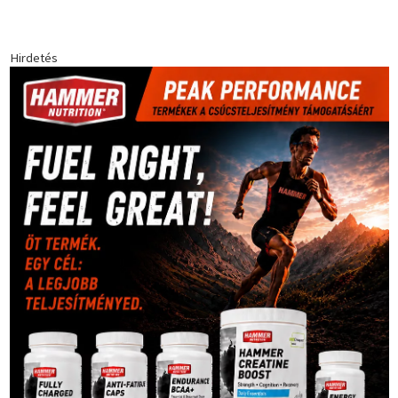
egészség
(240)
Bécs
(214)
Bajnokok Ligája
(168)
Birkózás
(143)
forma 1
(1165)
(530)
Európabajnokság
(173)
ferrari
(139)
Futball
(760)
futás
(305)
Hosszú Katinka
(186)
hungaroring
(181)
kickbox
(204)
Jégkorong
(148)
kajakkenu
(138)
karate
(168)
kézilabda
(448)
kosárlabda
(166)
Lewis Hamilton
(168)
magyar
Mercedes
(244)
labdarúgóválogatott
(148)
motorsport
(153)
Opel
rio
Dakar Team
(132)
Rali Világbajnokság
(122)
Rendezvény
(142)
sport
(438)
2016
(373)
szabadidősport
Sportime Magazin
(128)
(316)
tenisz
(416)
Szalay Balázs
(126)
táplálkozás
(155)
utazás
Video
(247)
vitorlázás
(126)
világbajnokság
(162)
Világkupa
(129)
életmód
(416)
(222)
vívás
(174)
vízilabda
(197)
Érdi Mária
(130)
úszás
(361)
Hirdetés