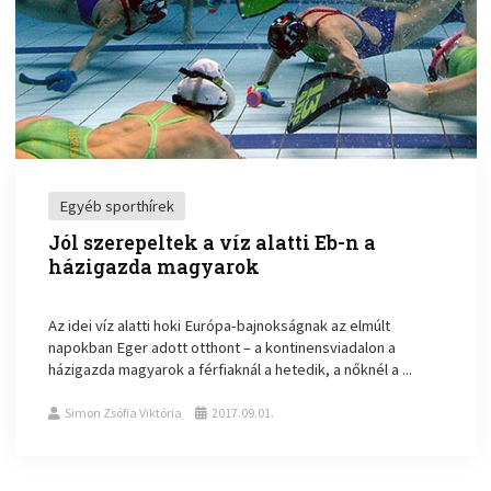
Egyéb sporthírek
Jól szerepeltek a víz alatti Eb-n a
házigazda magyarok
Az idei víz alatti hoki Európa-bajnokságnak az elmúlt
napokban Eger adott otthont – a kontinensviadalon a
házigazda magyarok a férfiaknál a hetedik, a nőknél a ...
Simon Zsófia Viktória
2017.09.01.