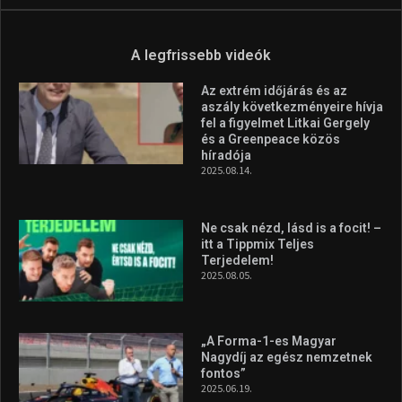
Aranyérmet nyert Szilágyi Erik
az Európa-kupán
2026.08.05.
Molnár Martin újabb dobogót
szerzett, már második a brit
Forma–3 tabelláján a
silverstone-i hétvége után
2026.08.04.
A legfrissebb videók
Az extrém időjárás és az
aszály következményeire hívja
fel a figyelmet Litkai Gergely
és a Greenpeace közös
híradója