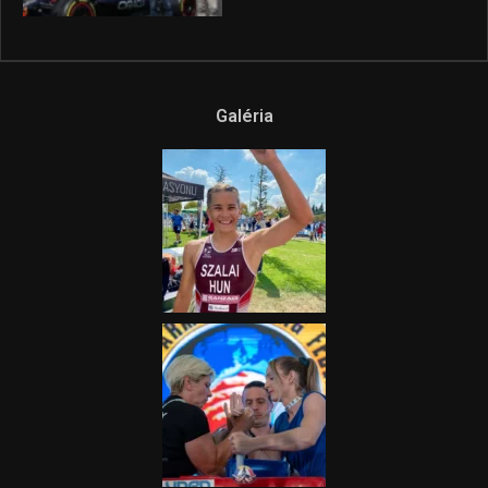
2025.08.14.
Ne csak nézd, lásd is a focit! –
itt a Tippmix Teljes
Terjedelem!
2025.08.05.
„A Forma-1-es Magyar
Nagydíj az egész nemzetnek
fontos”
2025.06.19.
Galéria