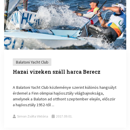
Balatoni Yacht Club
Hazai vizeken száll harca Berecz
A Balatoni Yacht Club közleménye szerint különös hangsúlyt
érdemel a Finn olimpiai hajóosztály világbajnoksága,
amelynek a Balaton ad otthont szeptember elején, először
a hajóosztály 1952-től ...
Simon Zsófia Viktória
2017.09.01.