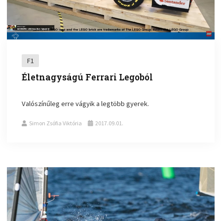
F1
Életnagyságú Ferrari Legoból
Valószínűleg erre vágyik a legtöbb gyerek.
Simon Zsófia Viktória
2017.09.01.