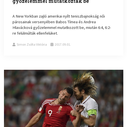
győzelemmel mutatkoztak be
A New Yorkban zajló amerikai nyílt teniszbajnokság női
párosainak versenyében Babos Tímea és Andrea
Hlavácková győzelemmel mutatkozott be, miután 6:4, 6:2-
re felülmúlták ellenfelüket.
Simon Zsófia Viktória
2017.09.01.