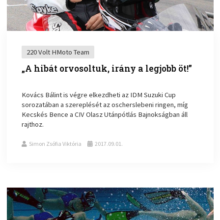
220 Volt HMoto Team
„A hibát orvosoltuk, irány a legjobb öt!”
Kovács Bálint is végre elkezdheti az IDM Suzuki Cup
sorozatában a szereplését az oscherslebeni ringen, míg
Kecskés Bence a CIV Olasz Utánpótlás Bajnokságban áll
rajthoz.
Simon Zsófia Viktória
2017.09.01.