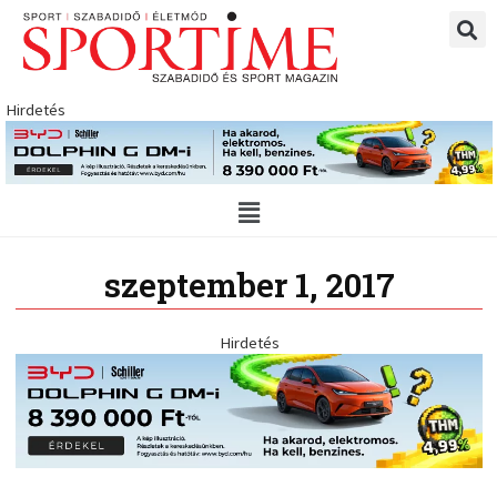
Skip
to
content
Hirdetés
Main
Menu
szeptember 1, 2017
Hirdetés