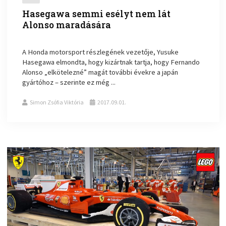
Hasegawa semmi esélyt nem lát
Alonso maradására
A Honda motorsport részlegének vezetője, Yusuke
Hasegawa elmondta, hogy kizártnak tartja, hogy Fernando
Alonso „elkötelezné” magát további évekre a japán
gyártóhoz – szerinte ez még ...
Simon Zsófia Viktória
2017.09.01.