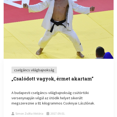
cselgáncs világbajnokság
„Csalódott vagyok, érmet akartam”
A budapesti cselgáncs-világbajnokság csütörtöki
versenynapján végül az ötödik helyet sikerült
megszereznie a 81 kilogrammos Csoknyai Lászlónak.
Simon Zsófia Viktória
2017.09.01.