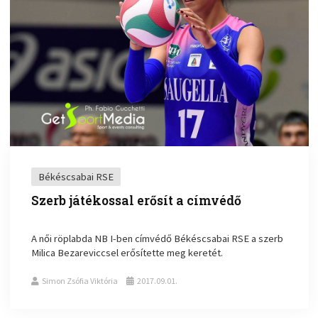
Békéscsabai RSE
Szerb játékossal erősít a címvédő
A női röplabda NB I-ben címvédő Békéscsabai RSE a szerb
Milica Bezareviccsel erősítette meg keretét.
Simon Zsófia Viktória
2017.09.01.