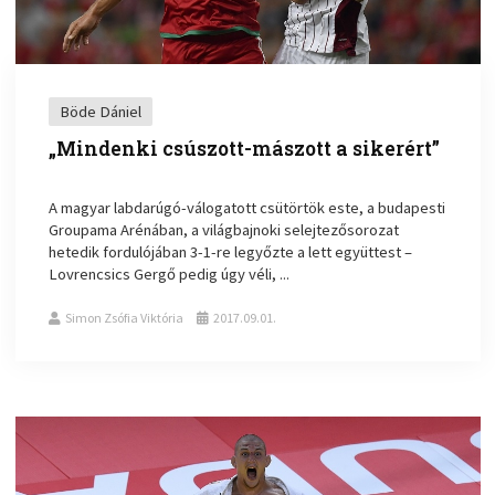
Böde Dániel
„Mindenki csúszott-mászott a sikerért”
A magyar labdarúgó-válogatott csütörtök este, a budapesti
Groupama Arénában, a világbajnoki selejtezősorozat
hetedik fordulójában 3-1-re legyőzte a lett együttest –
Lovrencsics Gergő pedig úgy véli, ...
Simon Zsófia Viktória
2017.09.01.