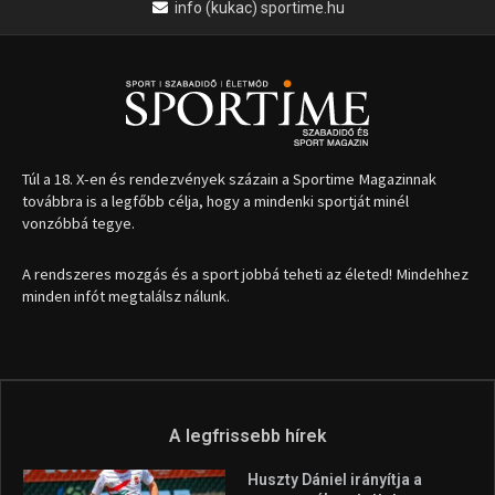
1035 Budapest, Miklós u. 7.
+36 30 471 1373
info (kukac) sportime.hu
Túl a 18. X-en és rendezvények százain a Sportime Magazinnak