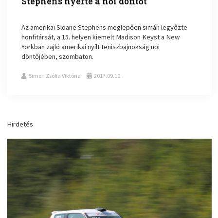
Stephens nyerte a női döntőt
Az amerikai Sloane Stephens meglepően simán legyőzte
honfitársát, a 15. helyen kiemelt Madison Keyst a New
Yorkban zajló amerikai nyílt teniszbajnokság női
döntőjében, szombaton.
Simon Zsófia Viktória
2017.09.10.
Hirdetés