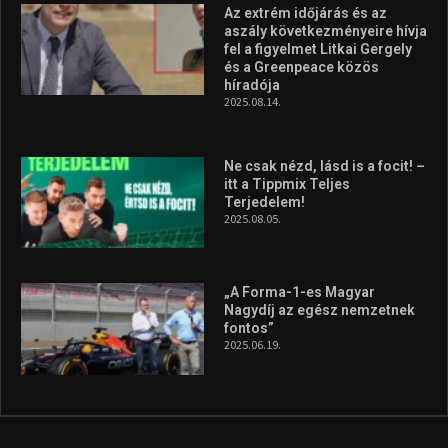
Molnár Martin újabb dobogót
szerzett, már második a brit
Forma–3 tabelláján a
silverstone-i hétvége után
2026.08.04.
A legfrissebb videók
Az extrém időjárás és az
aszály következményeire hívja
fel a figyelmet Litkai Gergely
és a Greenpeace közös
híradója
2025.08.14.
Ne csak nézd, lásd is a focit! –