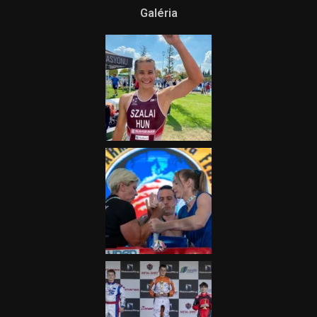
itt a Tippmix Teljes
Terjedelem!
2025.08.05.
„A Forma-1-es Magyar
Nagydíj az egész nemzetnek
fontos”
2025.06.19.
Galéria