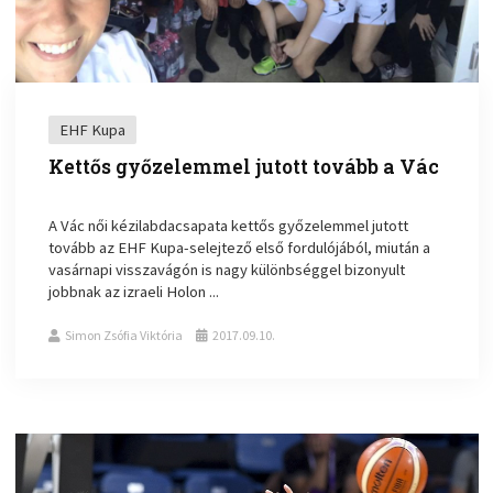
EHF Kupa
Kettős győzelemmel jutott tovább a Vác
A Vác női kézilabdacsapata kettős győzelemmel jutott
tovább az EHF Kupa-selejtező első fordulójából, miután a
vasárnapi visszavágón is nagy különbséggel bizonyult
jobbnak az izraeli Holon ...
Simon Zsófia Viktória
2017.09.10.