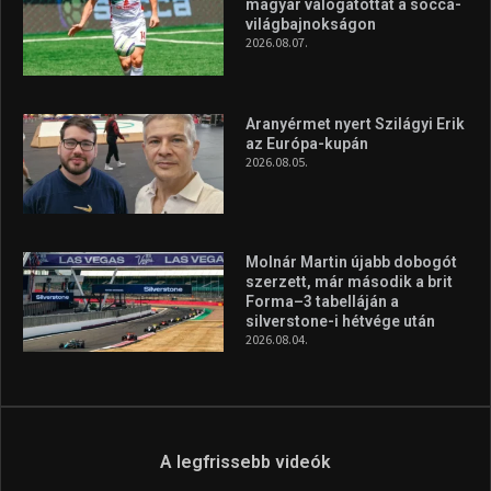
továbbra is a legfőbb célja, hogy a mindenki sportját minél
vonzóbbá tegye.
A rendszeres mozgás és a sport jobbá teheti az életed! Mindehhez
minden infót megtalálsz nálunk.
A legfrissebb hírek
Huszty Dániel irányítja a
magyar válogatottat a socca-
világbajnokságon
2026.08.07.
Aranyérmet nyert Szilágyi Erik
az Európa-kupán
2026.08.05.