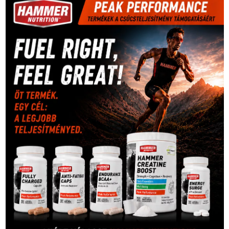
kézilabda
(448)
kosárlabda
(166)
Lewis Hamilton
(168)
magyar
Mercedes
(244)
labdarúgóválogatott
(148)
motorsport
(153)
Opel
rio
Dakar Team
(132)
Rali Világbajnokság
(122)
Rendezvény
(142)
sport
(438)
2016
(373)
szabadidősport
Sportime Magazin
(128)
(316)
tenisz
(416)
Szalay Balázs
(126)
táplálkozás
(155)
utazás
Video
(247)
vitorlázás
(126)
világbajnokság
(162)
Világkupa
(129)
életmód
(416)
(222)
vívás
(174)
vízilabda
(197)
Érdi Mária
(130)
úszás
(361)
Hirdetés