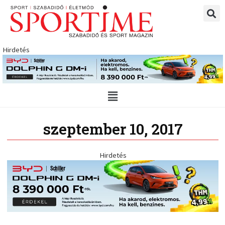
Skip
to
content
Hirdetés
Main
Menu
szeptember 10, 2017
Hirdetés