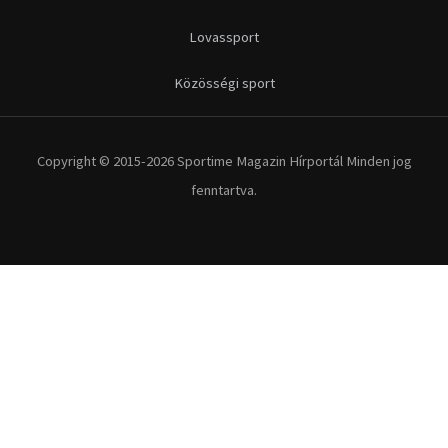
Futás
Kerékpár
Extrém Sportok
Fitnesz
Egyéb szabadidősport
Túra-Utazás
Lovassport
Közösségi sport
Copyright © 2015-2026 Sportime Magazin Hírportál Minden jog