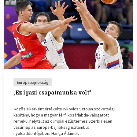
Európabajnokság
„Ez igazi csapatmunka volt”
Közös sikerként értékelte Ivkovics Sztojan szövetségi
kapitány, hogy a magyar férfi kosárlabda-válogatott
remekül helytállt az olimpiai ezüstérmes Szerbia ellen
vasárnap az Európa-bajnokság isztambuli
nyolcaddöntőjében. Hanga Ádámék ...