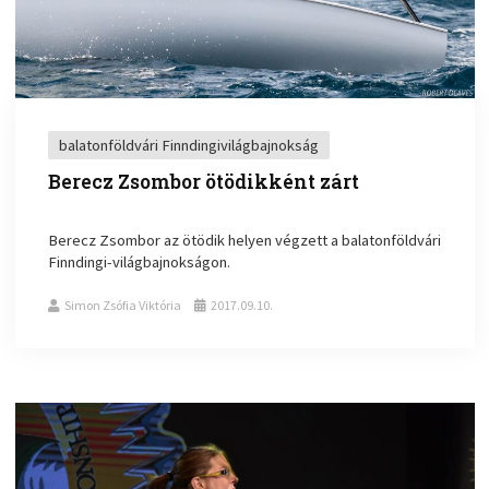
balatonföldvári Finndingivilágbajnokság
Berecz Zsombor ötödikként zárt
Berecz Zsombor az ötödik helyen végzett a balatonföldvári
Finndingi-világbajnokságon.
Simon Zsófia Viktória
2017.09.10.