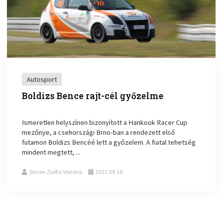
Autosport
Boldizs Bence rajt-cél győzelme
Ismeretlen helyszínen bizonyított a Hankook Racer Cup
mezőnye, a csehországi Brno-ban a rendezett első
futamon Boldizs Bencéé lett a győzelem. A fiatal tehetség
mindent megtett, ...
Simon Zsófia Viktória
2017.09.10.