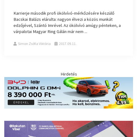
Karrierje második profi ökölvívó-mérkőzésére készülő
Bacskai Balázs elárulta: nagyon élvezi a közös munkát
edzőjével, Szántó Imrével. Az ökölvívó amúgy pénteken, a
várpalotai Magyar Ring Gálán már nem ...
Simon Zsófia Viktória
2017.09.11.
Hirdetés