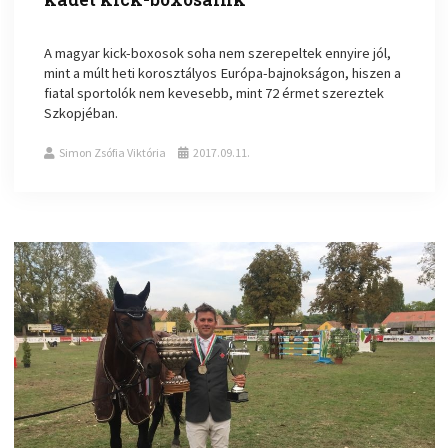
A magyar kick-boxosok soha nem szerepeltek ennyire jól,
mint a múlt heti korosztályos Európa-bajnokságon, hiszen a
fiatal sportolók nem kevesebb, mint 72 érmet szereztek
Szkopjéban.
Simon Zsófia Viktória
2017.09.11.