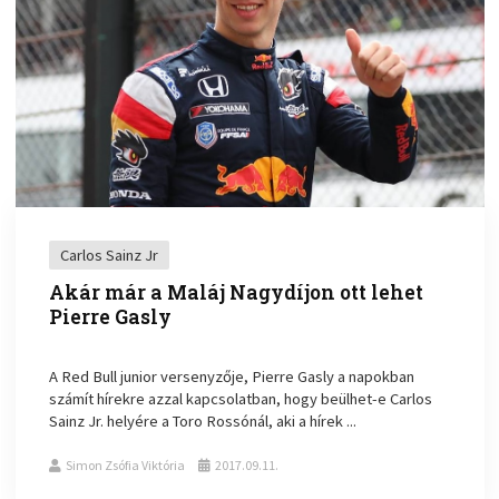
Carlos Sainz Jr
Akár már a Maláj Nagydíjon ott lehet
Pierre Gasly
A Red Bull junior versenyzője, Pierre Gasly a napokban
számít hírekre azzal kapcsolatban, hogy beülhet-e Carlos
Sainz Jr. helyére a Toro Rossónál, aki a hírek ...
Simon Zsófia Viktória
2017.09.11.