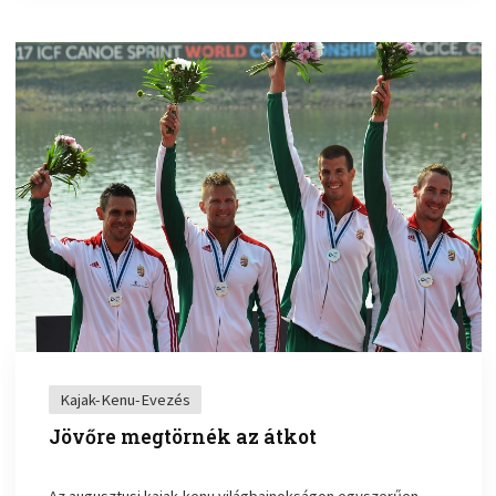
Kajak-Kenu-Evezés
Jövőre megtörnék az átkot
Az augusztusi kajak-kenu világbajnokságon egyszerűen