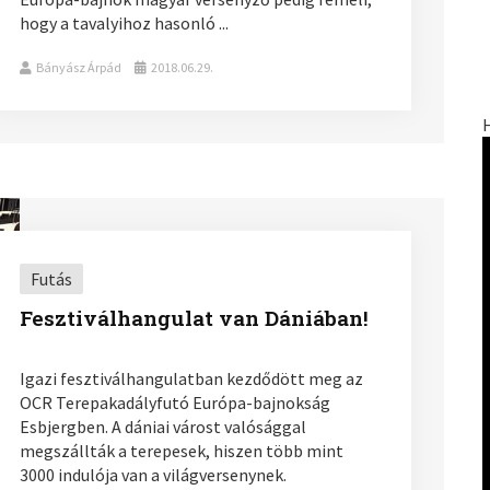
hogy a tavalyihoz hasonló ...
Bányász Árpád
2018.06.29.
Futás
Fesztiválhangulat van Dániában!
Igazi fesztiválhangulatban kezdődött meg az
OCR Terepakadályfutó Európa-bajnokság
Esbjergben. A dániai várost valósággal
megszállták a terepesek, hiszen több mint
3000 indulója van a világversenynek.