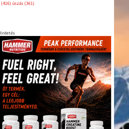
Címkék
Babos
asztalitenisz
(130)
atlétika
(144)
autosport
(123)
Tímea
(240)
Bécs
(214)
Bajnokok Ligája
(168)
Birkózás
(143)
egészség
(530)
Európabajnokság
(173)
ferrari
(139)
forma 1
(1165)
Futball
(760)
futás
(305)
Hosszú
Katinka
(186)
hungaroring
(181)
Jégkorong
(148)
kajakkenu
kézilabda
kickbox
(204)
(138)
karate
(168)
kosárlabda
(166)
(448)
Lewis Hamilton
(168)
magyar labdarúgóválogatott
(148)
Mercedes
(244)
motorsport
(153)
Opel Dakar Team
(132)
Rali
sport
rio 2016
(373)
Világbajnokság
(122)
Rendezvény
(142)
(438)
szabadidősport
(316)
Sportime Magazin
(128)
Szalay
tenisz
(416)
Balázs
(126)
táplálkozás
(155)
utazás
(126)
Video
(247)
vitorlázás
világbajnokság
(162)
Világkupa
(129)
életmód
(222)
vívás
(174)
vízilabda
(197)
Érdi Mária
(130)