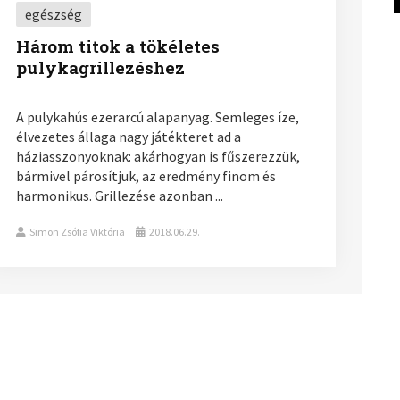
egészség
Három titok a tökéletes
pulykagrillezéshez
A pulykahús ezerarcú alapanyag. Semleges íze,
élvezetes állaga nagy játékteret ad a
háziasszonyoknak: akárhogyan is fűszerezzük,
bármivel párosítjuk, az eredmény finom és
harmonikus. Grillezése azonban ...
Simon Zsófia Viktória
2018.06.29.