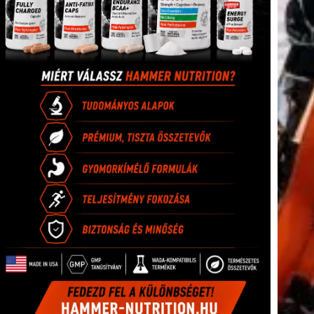
(416)
úszás
(361)
Hirdetés