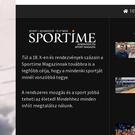
10
Túl a 18. X-en és rendezvények százain a
Sportime Magazinnak továbbra is a
legfőbb célja, hogy a mindenki sportját
minél vonzóbbá tegye.
A rendszeres mozgás és a sport jobbá
teheti az életed! Mindehhez minden
infót megtalálsz nálunk.