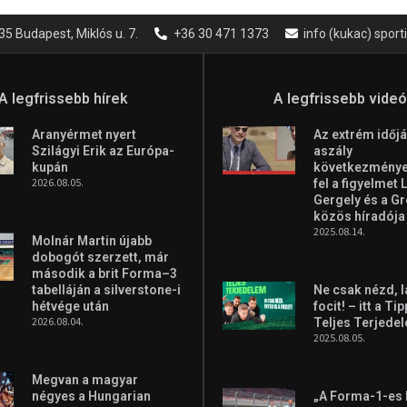
35 Budapest, Miklós u. 7.
+36 30 471 1373
info (kukac) spor
A legfrissebb hírek
A legfrissebb vide
Aranyérmet nyert
Az extrém időjá
Szilágyi Erik az Európa-
aszály
kupán
következményei
2026.08.05.
fel a figyelmet 
Gergely és a G
közös híradója
2025.08.14.
Molnár Martin újabb
dobogót szerzett, már
második a brit Forma–3
tabelláján a silverstone-i
Ne csak nézd, l
hétvége után
focit! – itt a Ti
2026.08.04.
Teljes Terjede
2025.08.05.
Megvan a magyar
négyes a Hungarian
„A Forma-1-es