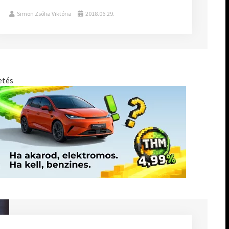
Simon Zsófia Viktória
2018.06.29.
etés