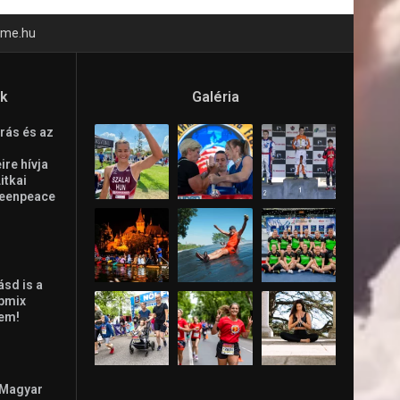
time.hu
ók
Galéria
rás és az
re hívja
Litkai
reenpeace
ásd is a
ppmix
lem!
 Magyar