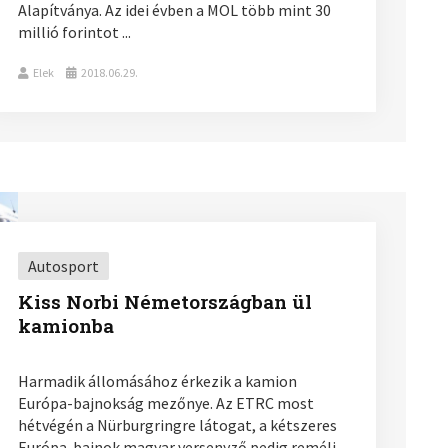
Alapítványa. Az idei évben a MOL több mint 30
millió forintot ...
Elek
2018.06.29.
Autosport
Kiss Norbi Németországban ül
kamionba
Harmadik állomásához érkezik a kamion
Európa-bajnokság mezőnye. Az ETRC most
hétvégén a Nürburgringre látogat, a kétszeres
Európa-bajnok magyar versenyző pedig reméli,