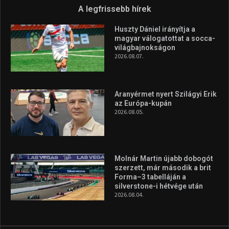
Túl a 18. X-en és rendezvények százain a Sportime Magazinnak
továbbra is a legfőbb célja, hogy a mindenki sportját minél
vonzóbbá tegye.
A rendszeres mozgás és a sport jobbá teheti az életed! Mindehhez
minden infót megtalálsz nálunk.
A legfrissebb hírek
Huszty Dániel irányítja a
magyar válogatottat a socca-
világbajnokságon
2026.08.07.