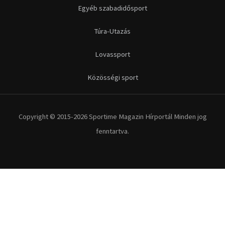
Futás
Kerékpár
Extrém Sportok
Fitnesz
Egyéb szabadidősport
Túra-Utazás
Lovassport
Közösségi sport