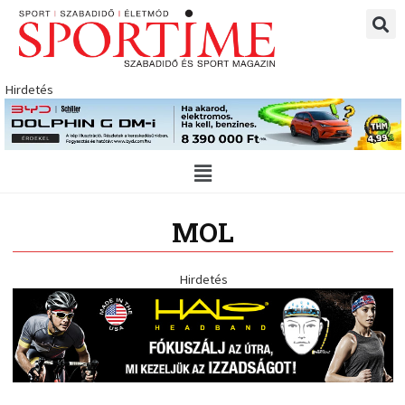
Skip
to
content
Hirdetés
Main
Menu
MOL
Hirdetés