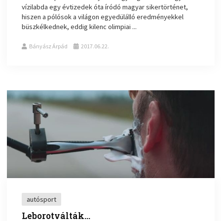
vízilabda egy évtizedek óta íródó magyar sikertörténet,
hiszen a pólósok a világon egyedülálló eredményekkel
büszkélkednek, eddig kilenc olimpiai ...
Bányász Árpád
2017.06.22.
autósport
Leborotválták…