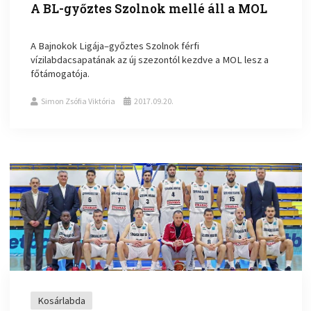
A BL-győztes Szolnok mellé áll a MOL
A Bajnokok Ligája–győztes Szolnok férfi
vízilabdacsapatának az új szezontól kezdve a MOL lesz a
főtámogatója.
Simon Zsófia Viktória
2017.09.20.
Kosárlabda