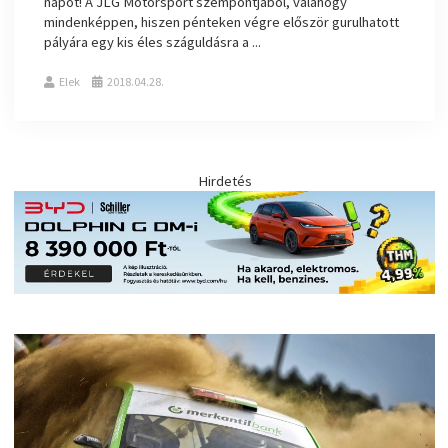
napot! A JLG Motorsport szempontjából, valahogy
mindenképpen, hiszen pénteken végre először gurulhatott
pályára egy kis éles száguldásra a ...
Elek
2018.04.28.
Hirdetés