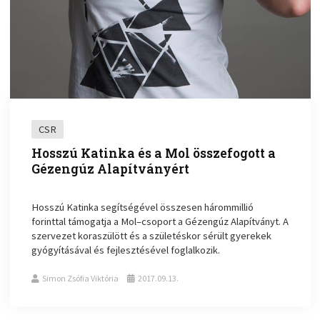
CSR
Hosszú Katinka és a Mol összefogott a
Gézengúz Alapítványért
Hosszú Katinka segítségével összesen hárommillió
forinttal támogatja a Mol–csoport a Gézengúz Alapítványt. A
szervezet koraszülött és a születéskor sérült gyerekek
gyógyításával és fejlesztésével foglalkozik.
Simon Zsófia Viktória
2017.09.13.