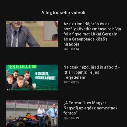
Aranyérmet nyert Szilágyi Erik
az Európa-kupán
2026.08.05.
Molnár Martin újabb dobogót
szerzett, már második a brit
Forma–3 tabelláján a
silverstone-i hétvége után
2026.08.04.
A legfrissebb videók
Az extrém időjárás és az
aszály következményeire hívja
fel a figyelmet Litkai Gergely
és a Greenpeace közös
híradója
2025.08.14.