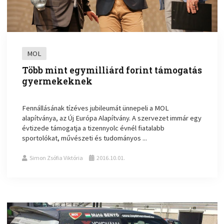
MOL
Több mint egymilliárd forint támogatás
gyermekeknek
Fennállásának tízéves jubileumát ünnepeli a MOL
alapítványa, az Új Európa Alapítvány. A szervezet immár egy
évtizede támogatja a tizennyolc évnél fiatalabb
sportolókat, művészeti és tudományos ...
Simon Zsófia Viktória
2016.10.01.