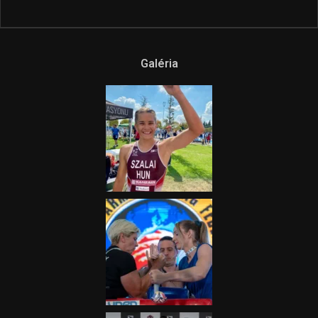
Ne csak nézd, lásd is a focit! –
itt a Tippmix Teljes
Terjedelem!
2025.08.05.
„A Forma-1-es Magyar
Nagydíj az egész nemzetnek
fontos”
2025.06.19.
Galéria