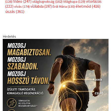
Címkék
Babos Tímea
asztalitenisz
(130)
atlétika
(144)
autosport
(123)
egészség
(240)
Bécs
(214)
Bajnokok Ligája
(168)
Birkózás
(143)
forma 1
(1165)
(530)
Európabajnokság
(173)
ferrari
(139)
Futball
(760)
futás
(305)
Hosszú Katinka
(186)
hungaroring
(181)
kickbox
(204)
Jégkorong
(148)
kajakkenu
(138)
karate
(168)
kézilabda
(448)
kosárlabda
(166)
Lewis Hamilton
(168)
magyar
Mercedes
(244)
labdarúgóválogatott
(148)
motorsport
(153)
Opel
rio
Dakar Team
(132)
Rali Világbajnokság
(122)
Rendezvény
(142)
sport
(438)
2016
(373)
szabadidősport
Sportime Magazin
(128)
(316)
tenisz
(416)
Szalay Balázs
(126)
táplálkozás
(155)
utazás
Video
(247)
vitorlázás
(126)
világbajnokság
(162)
Világkupa
(129)
életmód
(416)
(222)
vívás
(174)
vízilabda
(197)
Érdi Mária
(130)
úszás
(361)
Hirdetés