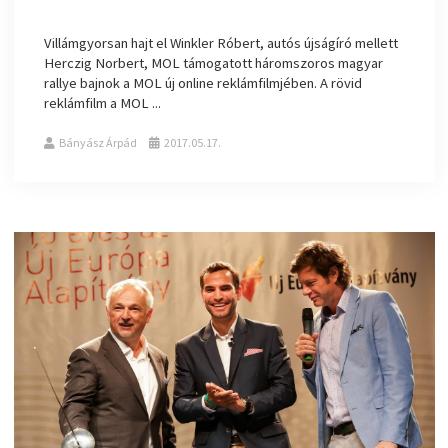
Villámgyorsan hajt el Winkler Róbert, autós újságíró mellett
Herczig Norbert, MOL támogatott háromszoros magyar
rallye bajnok a MOL új online reklámfilmjében. A rövid
reklámfilm a MOL ...
Bányász Árpád
2017.05.17.