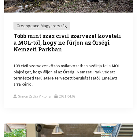
Greenpeace Magyarország
Több mint száz civil szervezet követeli
a MOL-tól, hogy ne fúrjon az Őrségi
Nemzeti Parkban
109 civil szervezet közös nyilatkozatban szólítja fel a MOL
olajcéget, hogy álljon el az Őrségi Nemzeti Park védett
természeti területére tervezett beruházásától. Emellett
arra kérik ...
Simon Zsófia Viktória
2021.04.07.