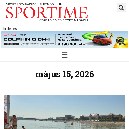
Skip
to
content
Hirdetés
Main
Menu
május 15, 2026