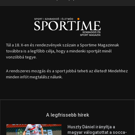
Túl a 18. X-en és rendezvények százain a Sportime Magazinnak
továbbra is a legfőbb célja, hogy a mindenki sportját minél
vonzóbbá tegye.
A rendszeres mozgás és a sport jobbá teheti az életed! Mindehhez
minden infót megtalálsz nálunk.
A legfrissebb hírek
Huszty Dániel irányítja a
magyar válogatottat a socca-