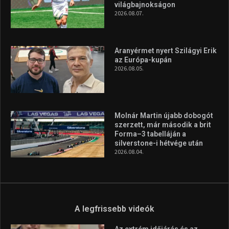
világbajnokságon
2026.08.07.
Aranyérmet nyert Szilágyi Erik
az Európa-kupán
2026.08.05.
Molnár Martin újabb dobogót
szerzett, már második a brit
Forma–3 tabelláján a
silverstone-i hétvége után
2026.08.04.
A legfrissebb videók
Az extrém időjárás és az