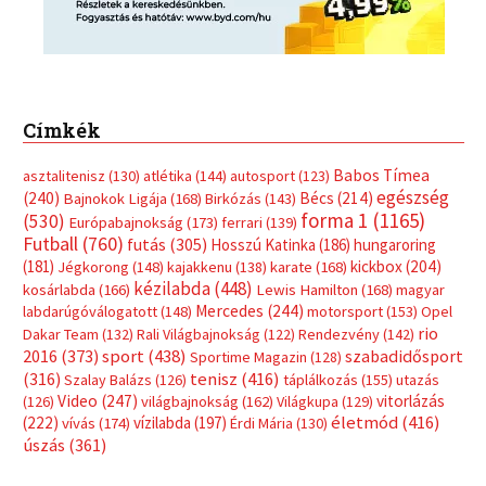
Címkék
Babos Tímea
asztalitenisz
(130)
atlétika
(144)
autosport
(123)
egészség
(240)
Bécs
(214)
Bajnokok Ligája
(168)
Birkózás
(143)
forma 1
(1165)
(530)
Európabajnokság
(173)
ferrari
(139)
Futball
(760)
futás
(305)
Hosszú Katinka
(186)
hungaroring
(181)
kickbox
(204)
Jégkorong
(148)
kajakkenu
(138)
karate
(168)
kézilabda
(448)
kosárlabda
(166)
Lewis Hamilton
(168)
magyar
Mercedes
(244)
labdarúgóválogatott
(148)
motorsport
(153)
Opel
rio
Dakar Team
(132)
Rali Világbajnokság
(122)
Rendezvény
(142)
sport
(438)
2016
(373)
szabadidősport
Sportime Magazin
(128)
(316)
tenisz
(416)
Szalay Balázs
(126)
táplálkozás
(155)
utazás
Video
(247)
vitorlázás
(126)
világbajnokság
(162)
Világkupa
(129)
életmód
(416)
(222)
vívás
(174)
vízilabda
(197)
Érdi Mária
(130)
úszás
(361)