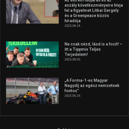
aszály következményeire hívja
fel a figyelmet Litkai Gergely
és a Greenpeace közös
híradója
2025.08.14.
Ne csak nézd, lásd is a focit! –
itt a Tippmix Teljes
Terjedelem!
2025.08.05.
„A Forma-1-es Magyar
Nagydíj az egész nemzetnek
fontos”
2025.06.19.