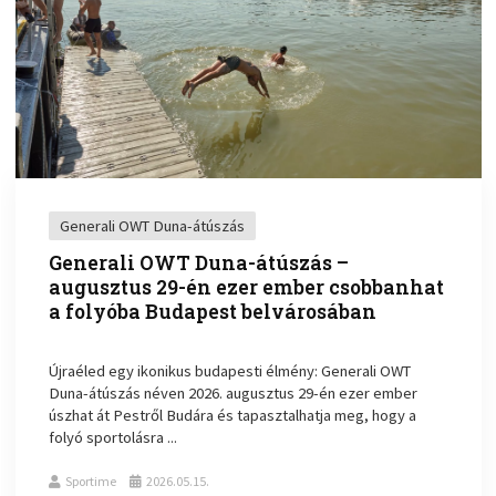
Generali OWT Duna-átúszás
Generali OWT Duna-átúszás –
augusztus 29-én ezer ember csobbanhat
a folyóba Budapest belvárosában
Újraéled egy ikonikus budapesti élmény: Generali OWT
Duna-átúszás néven 2026. augusztus 29-én ezer ember
úszhat át Pestről Budára és tapasztalhatja meg, hogy a
folyó sportolásra ...
Sportime
2026.05.15.