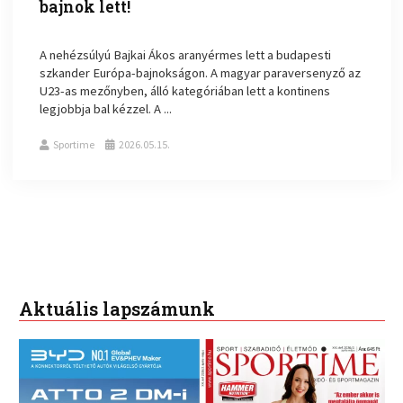
bajnok lett!
A nehézsúlyú Bajkai Ákos aranyérmes lett a budapesti
szkander Európa-bajnokságon. A magyar paraversenyző az
U23-as mezőnyben, álló kategóriában lett a kontinens
legjobbja bal kézzel. A ...
Sportime
2026.05.15.
Aktuális lapszámunk