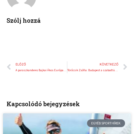
i
e
n
s
t
Szólj hozzá
Előző
K
ELŐZŐ
KÖVETKEZŐ
A paraszkanderes Bajkai Ákos Európa-bajnok lett!
Törőcsik Zsófia: Budapest a szabadtüdős búvársport történetének eddigi legnagyobb világbajnokságára készül!
Kapcsolódó bejegyzések
EGYÉB SPORTHÍREK