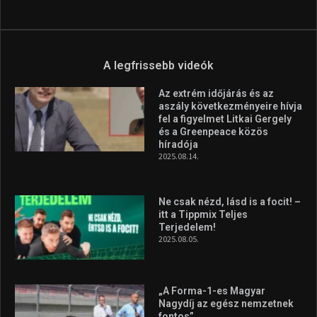
A legfrissebb videók
Az extrém időjárás és az
aszály következményeire hívja
fel a figyelmet Litkai Gergely
és a Greenpeace közös
híradója
2025.08.14.
Ne csak nézd, lásd is a focit! –
itt a Tippmix Teljes
Terjedelem!
2025.08.05.
„A Forma-1-es Magyar
Nagydíj az egész nemzetnek
fontos”