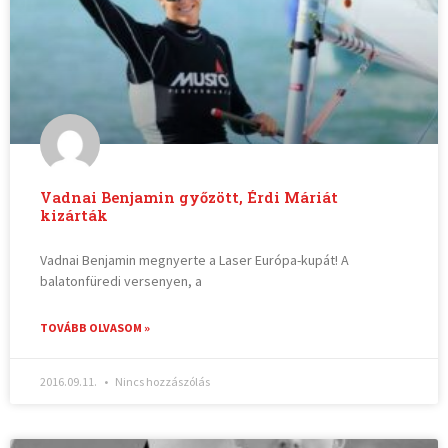
Vadnai Benjamin győzött, Érdi Máriát
kizárták
Vadnai Benjamin megnyerte a Laser Európa-kupát! A
balatonfüredi versenyen, a
TOVÁBB OLVASOM »
2016.09.11.
Nincs hozzászólás