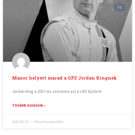
F1
Manor helyett marad a GP2 Jordan Kingnek
Jordan King a 2017-es szezonra azt a célt tűzte ki
TOVÁBB OLVASOM »
2017.02.15.
Nincs hozzászólás