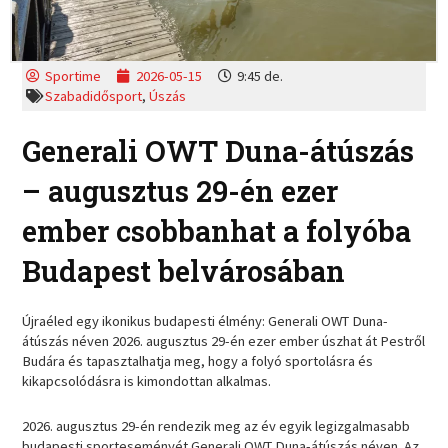
Sportime
2026-05-15
9:45 de.
Szabadidősport
,
Úszás
Generali OWT Duna-átúszás
– augusztus 29-én ezer
ember csobbanhat a folyóba
Budapest belvárosában
Újraéled egy ikonikus budapesti élmény: Generali OWT Duna-
átúszás néven 2026. augusztus 29-én ezer ember úszhat át Pestről
Budára és tapasztalhatja meg, hogy a folyó sportolásra és
kikapcsolódásra is kimondottan alkalmas.
2026. augusztus 29-én rendezik meg az év egyik legizgalmasabb
budapesti sporteseményét Generali OWT Duna-átúszás néven. Az