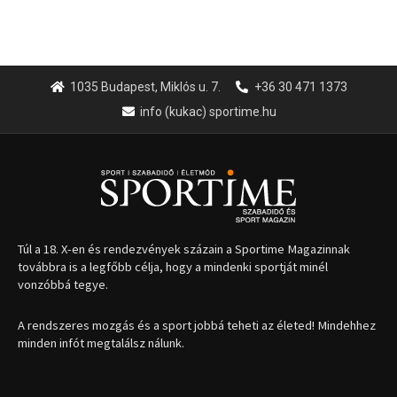
1035 Budapest, Miklós u. 7.
+36 30 471 1373
info (kukac) sportime.hu
Túl a 18. X-en és rendezvények százain a Sportime Magazinnak
továbbra is a legfőbb célja, hogy a mindenki sportját minél
vonzóbbá tegye.
A rendszeres mozgás és a sport jobbá teheti az életed! Mindehhez
minden infót megtalálsz nálunk.