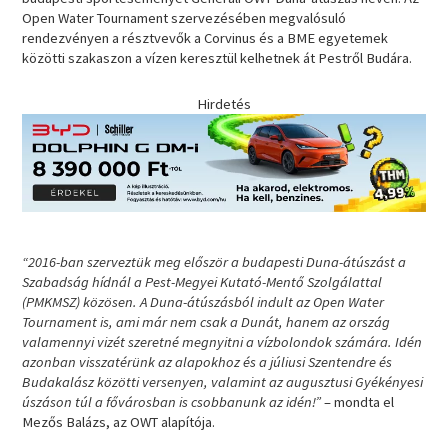
Open Water Tournament szervezésében megvalósuló
rendezvényen a résztvevők a Corvinus és a BME egyetemek
közötti szakaszon a vízen keresztül kelhetnek át Pestről Budára.
Hirdetés
“2016-ban szerveztük meg először a budapesti Duna-átúszást a
Szabadság hídnál a Pest-Megyei Kutató-Mentő Szolgálattal
(PMKMSZ) közösen. A Duna-átúszásból indult az Open Water
Tournament is, ami már nem csak a Dunát, hanem az ország
valamennyi vizét szeretné megnyitni a vízbolondok számára. Idén
azonban visszatérünk az alapokhoz és a júliusi Szentendre és
Budakalász közötti versenyen, valamint az augusztusi Gyékényesi
úszáson túl a fővárosban is csobbanunk az idén!”
– mondta el
Mezős Balázs, az OWT alapítója.