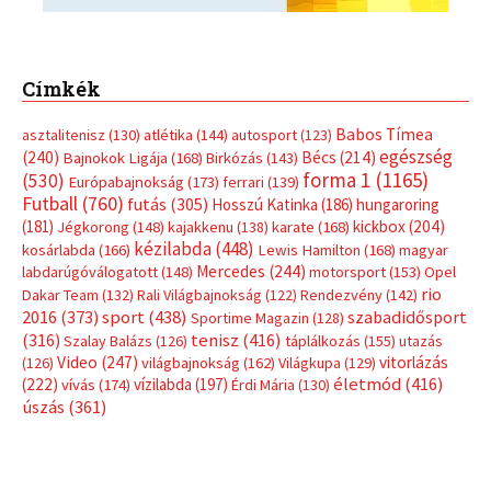
Címkék
Babos Tímea
asztalitenisz
(130)
atlétika
(144)
autosport
(123)
egészség
(240)
Bécs
(214)
Bajnokok Ligája
(168)
Birkózás
(143)
forma 1
(1165)
(530)
Európabajnokság
(173)
ferrari
(139)
Futball
(760)
futás
(305)
Hosszú Katinka
(186)
hungaroring
(181)
kickbox
(204)
Jégkorong
(148)
kajakkenu
(138)
karate
(168)
kézilabda
(448)
kosárlabda
(166)
Lewis Hamilton
(168)
magyar
Mercedes
(244)
labdarúgóválogatott
(148)
motorsport
(153)
Opel
rio
Dakar Team
(132)
Rali Világbajnokság
(122)
Rendezvény
(142)
sport
(438)
2016
(373)
szabadidősport
Sportime Magazin
(128)
(316)
tenisz
(416)
Szalay Balázs
(126)
táplálkozás
(155)
utazás
Video
(247)
vitorlázás
(126)
világbajnokság
(162)
Világkupa
(129)
életmód
(416)
(222)
vívás
(174)
vízilabda
(197)
Érdi Mária
(130)
úszás
(361)