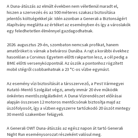
A Duna-átúszás az elmúlt években nem véletlenül maradt el,
hiszen a szervezés és az 500 méteres szakasz biztosítása
jelentős költségekkel jár. Idén azonban a Generali a Biztonságért
Alapítvány meglátta az értéket az eseményben és így a városlakók
egy feledhetetlen élménnyel gazdagodhatnak.
2026. augusztus 29-én, szombaton nemcsak profikat, hanem
amatőröket is várnak a belvárosi Dunába. A rajt a korábbi évekhez
hasonlóan a Corvinus Egyetem előtti rakparton lesz, a cél pedig a
BME előtti versenyközpontnál. Az úszók a pontonhoz rögzített
mobil stégről csobbanhatnak a 23 °C-os vízbe egymást.
Az esemény vízi biztosítását a társszervező, a Pest Vármegyei
Kutató-Mentő Szolgálat végzi, amely immár 20 éve működik
önkéntes mentőszolgálatként. A Dunai Vízirendészet előírásai
alapján összesen 12 motoros mentőcsónak biztosítja majd az
úszófolyosót, így a vízben egyszerre tartózkodó 20 úszót mintegy
30 mentő szakember felügyeli.
A Generali OWT Duna-átúszás az egész napon át tartó Generali
Night Run eseménysorozat részeként valósul meg.