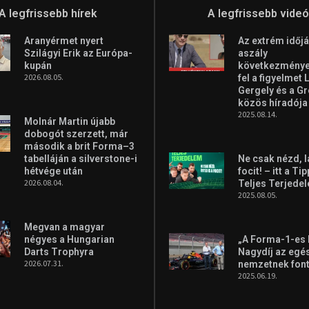
A legfrissebb hírek
A legfrissebb vide
Aranyérmet nyert
Az extrém időjá
Szilágyi Erik az Európa-
aszály
kupán
következményei
2026.08.05.
fel a figyelmet 
Gergely és a G
közös híradója
2025.08.14.
Molnár Martin újabb
dobogót szerzett, már
második a brit Forma–3
tabelláján a silverstone-i
Ne csak nézd, l
hétvége után
focit! – itt a Ti
2026.08.04.
Teljes Terjede
2025.08.05.
Megvan a magyar
négyes a Hungarian
„A Forma-1-es
Darts Trophyra
Nagydíj az egé
2026.07.31.
nemzetnek fon
2025.06.19.