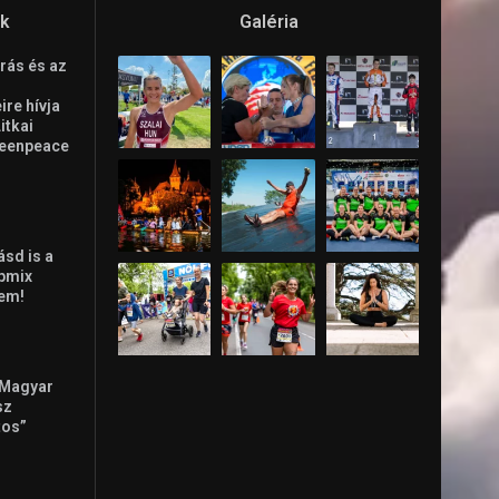
ók
Galéria
rás és az
re hívja
Litkai
reenpeace
ásd is a
ppmix
lem!
 Magyar
sz
tos”