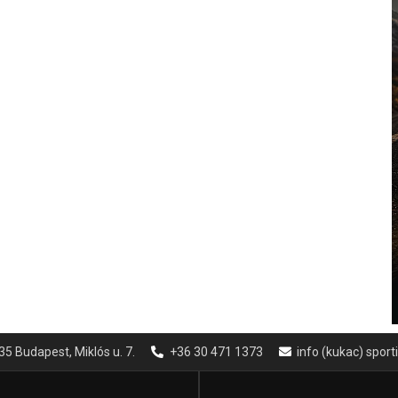
35 Budapest, Miklós u. 7.
+36 30 471 1373
info (kukac) spor