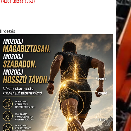
(416)
úszás
(361)
Hirdetés