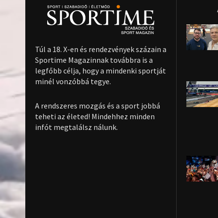
Túl a 18. X-en és rendezvények százain a
Sportime Magazinnak továbbra is a
legfőbb célja, hogy a mindenki sportját
minél vonzóbbá tegye.
A rendszeres mozgás és a sport jobbá
teheti az életed! Mindehhez minden
infót megtalálsz nálunk.