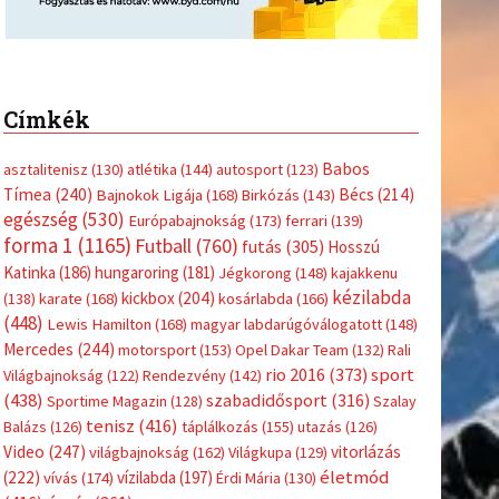
Címkék
Babos
asztalitenisz
(130)
atlétika
(144)
autosport
(123)
Tímea
(240)
Bécs
(214)
Bajnokok Ligája
(168)
Birkózás
(143)
egészség
(530)
Európabajnokság
(173)
ferrari
(139)
forma 1
(1165)
Futball
(760)
futás
(305)
Hosszú
Katinka
(186)
hungaroring
(181)
Jégkorong
(148)
kajakkenu
kézilabda
kickbox
(204)
(138)
karate
(168)
kosárlabda
(166)
(448)
Lewis Hamilton
(168)
magyar labdarúgóválogatott
(148)
Mercedes
(244)
motorsport
(153)
Opel Dakar Team
(132)
Rali
sport
rio 2016
(373)
Világbajnokság
(122)
Rendezvény
(142)
(438)
szabadidősport
(316)
Sportime Magazin
(128)
Szalay
tenisz
(416)
Balázs
(126)
táplálkozás
(155)
utazás
(126)
Video
(247)
vitorlázás
világbajnokság
(162)
Világkupa
(129)
életmód
(222)
vívás
(174)
vízilabda
(197)
Érdi Mária
(130)