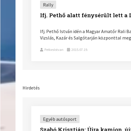
Rally
Ifj. Pethő alatt fénysérült lett a
Ifj. Pethő István idén a Magyar Amatőr Rali B
Vizslás, Kazár és Salgótarján központtal me
PetkesIstvan
2015.07.19.
Hirdetés
Egyéb autósport
Szabó Krisztián: Újra kamion, ú