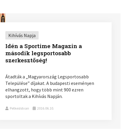
Kihívás Napja
Idén a Sportime Magazin a
második legsportosabb
szerkesztőség!
Átadták a „Magyarország Legsportosabb
Települése” díjakat. A budapesti eseményen
elhangzott, hogy több mint 900 ezren
sportoltak a Kihívás Napján.
PetkesIstvan
2016.06.10.