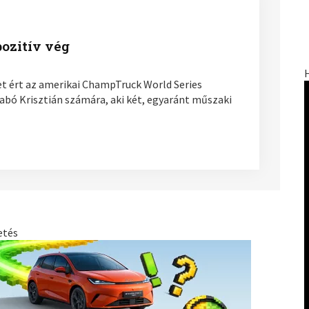
pozitív vég
et ért az amerikai ChampTruck World Series
abó Krisztián számára, aki két, egyaránt műszaki
etés