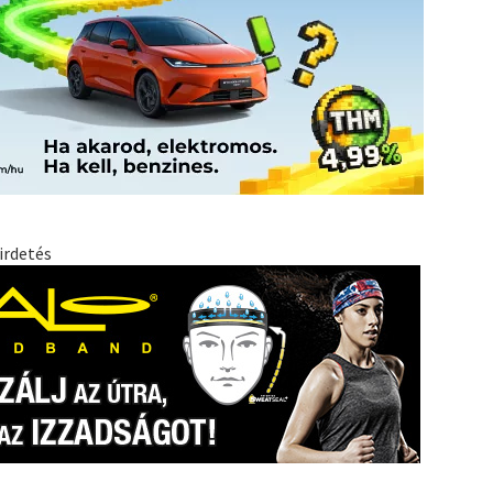
irdetés