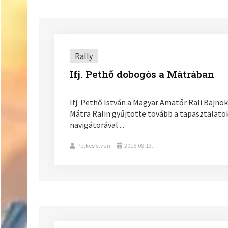
Rally
Ifj. Pethő dobogós a Mátrában
Ifj. Pethő István a Magyar Amatőr Rali Bajno
Mátra Ralin gyűjtötte tovább a tapasztalat
navigátorával ...
PetkesIstvan
2015.08.13.