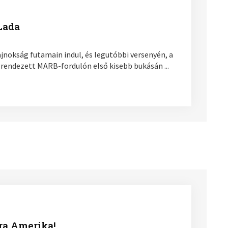
 Lada
ajnokság futamain indul, és legutóbbi versenyén, a
grendezett MARB-fordulón első kisebb bukásán ...
jra Amerika!