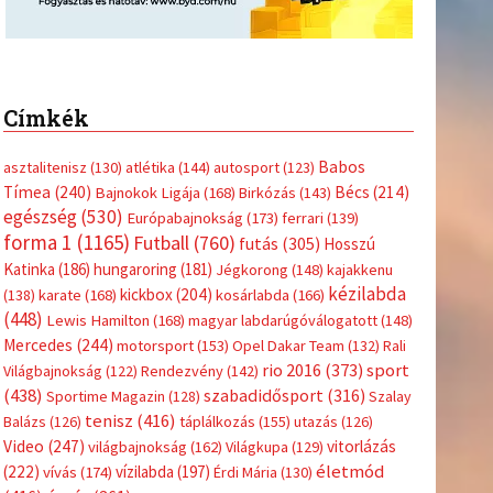
Címkék
Babos
asztalitenisz
(130)
atlétika
(144)
autosport
(123)
Tímea
(240)
Bécs
(214)
Bajnokok Ligája
(168)
Birkózás
(143)
egészség
(530)
Európabajnokság
(173)
ferrari
(139)
forma 1
(1165)
Futball
(760)
futás
(305)
Hosszú
Katinka
(186)
hungaroring
(181)
Jégkorong
(148)
kajakkenu
kézilabda
kickbox
(204)
(138)
karate
(168)
kosárlabda
(166)
(448)
Lewis Hamilton
(168)
magyar labdarúgóválogatott
(148)
Mercedes
(244)
motorsport
(153)
Opel Dakar Team
(132)
Rali
sport
rio 2016
(373)
Világbajnokság
(122)
Rendezvény
(142)
(438)
szabadidősport
(316)
Sportime Magazin
(128)
Szalay
tenisz
(416)
Balázs
(126)
táplálkozás
(155)
utazás
(126)
Video
(247)
vitorlázás
világbajnokság
(162)
Világkupa
(129)
életmód
(222)
vívás
(174)
vízilabda
(197)
Érdi Mária
(130)