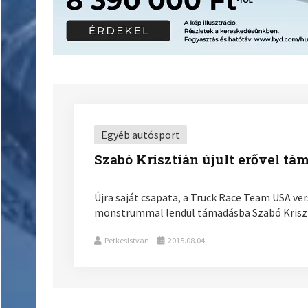
Egyéb autósport
Szabó Krisztián újult erővel t
Újra saját csapata, a Truck Race Team USA ve
monstrummal lendül támadásba Szabó Krisztiá
PetkesIstvan
2015.08.04.