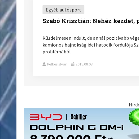
Egyéb autósport
Szabó Krisztián: Nehéz kezdet, 
Küzdelmesen indult, de annál pozitívabb vég
kamionos bajnokság idei hatodik fordulója Sz
problémából ...
PetkesIstvan
2015.08.08.
Hird