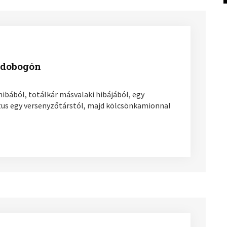
s dobogón
hibából, totálkár másvalaki hibájából, egy
tus egy versenyzőtárstól, majd kölcsönkamionnal