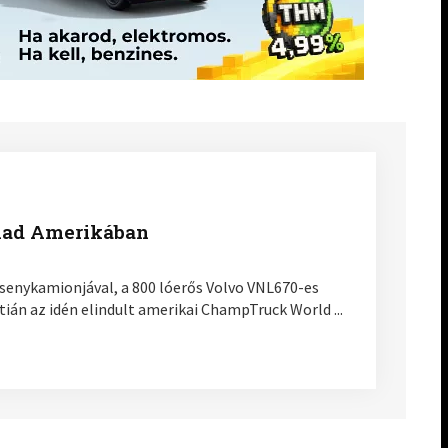
ámad Amerikában
rsenykamionjával, a 800 lóerős Volvo VNL670-es
n az idén elindult amerikai ChampTruck World ...