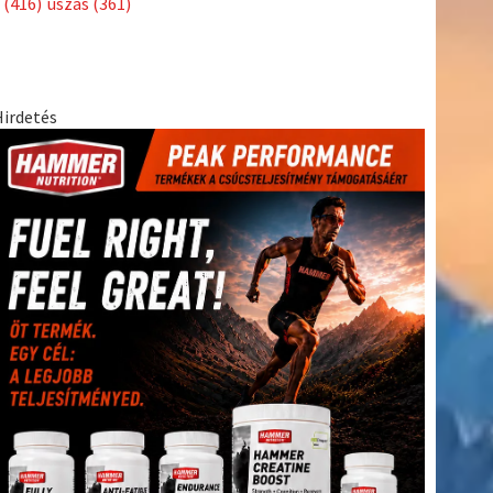
(416)
úszás
(361)
Hirdetés