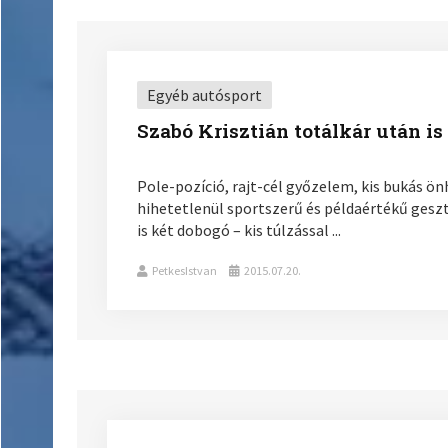
Egyéb autósport
Szabó Krisztián totálkár után i
Pole-pozíció, rajt-cél győzelem, kis bukás ön
hihetetlenül sportszerű és példaértékű gesz
is két dobogó – kis túlzással ...
PetkesIstvan
2015.07.20.