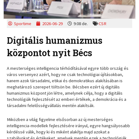
Sportime
2026-06-29
9:08 de.
CSR
Digitális humanizmus
központot nyit Bécs
A mesterséges intelligencia térhódításával egyre több ország és
város versenyez azért, hogy ne csak technológiai újításokban,
hanem azok társadalmi, etikai és demokratikus alakításában is
meghatározó szerepet töltsön be. Bécsben ezért új digitális
humanizmus központ jön létre, amelynek célja, hogy a digitális
technológiák fejlesztését az emberi értékek, a demokrácia és a
társadalmi felelősségvállalás mentén alakítsák.
Miközben a világ figyelme elsősorban az új mesterséges
intelligencia-modellek fejlesztésére irányul, egyre hangsúlyosabb
kérdéssé válik, hogy ki és miként alakítja majd azokat a
szabályokat és értékeket, amelyek mentén ezek a technológiák