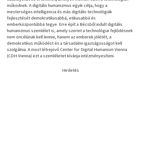
működnek. A digitális humanizmus egyik célja, hogy a
mesterséges intelligencia és más digitális technológiák
fejlesztését demokratikusabbá, etikusabbá és
emberközpontúbbá tegye. Erre épít a Bécsből indult digitális
humanizmus szemlélet is, amely szerint a technológiai fejlődésnek
nem öncélúnak kell lennie, hanem az emberek jólétét, a
demokratikus működést és a társadalmi igazságosságot kell
szolgálnia. A most létrejövő Center for Digital Humanism Vienna
(CDH Vienna) ezt a szemléletet kívánja intézményesíteni.
Hirdetés