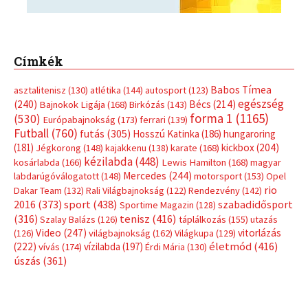
Címkék
Babos Tímea
asztalitenisz
(130)
atlétika
(144)
autosport
(123)
egészség
(240)
Bécs
(214)
Bajnokok Ligája
(168)
Birkózás
(143)
forma 1
(1165)
(530)
Európabajnokság
(173)
ferrari
(139)
Futball
(760)
futás
(305)
Hosszú Katinka
(186)
hungaroring
(181)
kickbox
(204)
Jégkorong
(148)
kajakkenu
(138)
karate
(168)
kézilabda
(448)
kosárlabda
(166)
Lewis Hamilton
(168)
magyar
Mercedes
(244)
labdarúgóválogatott
(148)
motorsport
(153)
Opel
rio
Dakar Team
(132)
Rali Világbajnokság
(122)
Rendezvény
(142)
sport
(438)
2016
(373)
szabadidősport
Sportime Magazin
(128)
(316)
tenisz
(416)
Szalay Balázs
(126)
táplálkozás
(155)
utazás
Video
(247)
vitorlázás
(126)
világbajnokság
(162)
Világkupa
(129)
életmód
(416)
(222)
vívás
(174)
vízilabda
(197)
Érdi Mária
(130)
úszás
(361)