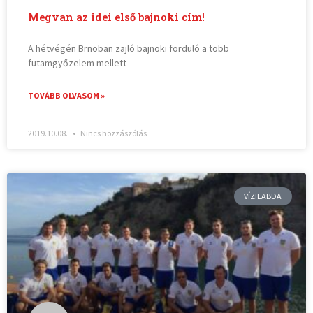
Megvan az idei első bajnoki cím!
A hétvégén Brnoban zajló bajnoki forduló a több
futamgyőzelem mellett
TOVÁBB OLVASOM »
2019.10.08.
Nincs hozzászólás
VÍZILABDA