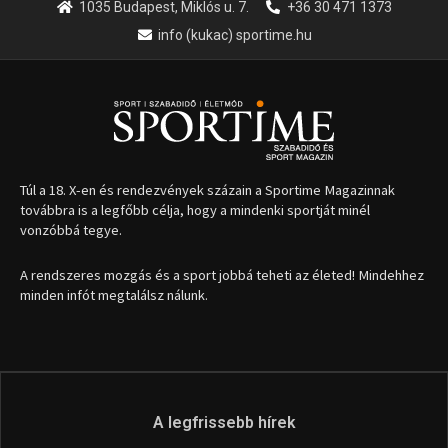
1035 Budapest, Miklós u. 7.
+36 30 471 1373
info (kukac) sportime.hu
Túl a 18. X-en és rendezvények százain a Sportime Magazinnak
továbbra is a legfőbb célja, hogy a mindenki sportját minél
vonzóbbá tegye.
A rendszeres mozgás és a sport jobbá teheti az életed! Mindehhez
minden infót megtalálsz nálunk.
A legfrissebb hírek