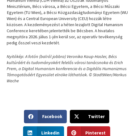
Humanism Vienna (CDH Vienna) az Osztrák Tudományos
Minisztérium, Bécs városa, a Bécsi Egyetem, a Bécsi Műszaki
Egyetem (TU Wien), a Bécsi Közgazdaságtudományi Egyetem (WU
Wien) és a Central European University (CEU) hozzák létre
közösen. A kezdeményezést a héten lezajlott Digital Humanism
Conference keretében jelentették be Bécsben. A hivatalos
megnyitóra 2026. július 1-jén kerül sor, az operatív tevékenység
pedig ősszel veszi kezdetét.
Nyitókép: A fotón (balról jobbra) Veronika Kaup-Hasler, Bécs
kultúráért és tudományokért felelős városi tanácsnoka és Erich
Prem, a Digital Humanism konferencia és a Digitális Humanizmus
Támogatásáért Egyesület elnöke láthatóak. © StadtWien/Markus
Wache
S
S
Facebook
Twitter
h
h
a
a
S
S
r
r
Linkedin
Pinterest
h
h