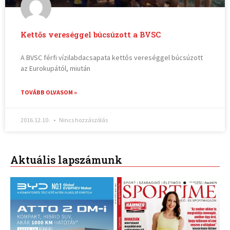
Kettős vereséggel búcsúzott a BVSC
A BVSC férfi vízilabdacsapata kettős vereséggel búcsúzott
az Eurokupától, miután
TOVÁBB OLVASOM »
2016.12.10.
Nincs hozzászólás
Aktuális lapszámunk